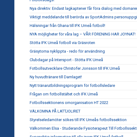
Nya direktiv: Endast lagkaptener får föra dialog med domare
Viktigt meddelande till berörda av SportAdmins personuppgi
Hälsningar från Ghana till IFK Umeå fotboll!
NYA möjligheter för våra lag – VÅR FÖRENING HAR JOYNAT!
Stötta IFK Umeå fotboll via Gräsroten
Gräsytorna nyklippta - redo för användning
Clubdagar på Intersport - Stötta IFK Umeå
Fotbollsutvecklare Christofer Jonsson till IFK Umeå
Ny huvudtränare till Damlaget!
Nytt tränarutbildningsprogram för fotbollsledare
Frågan om fotbollstältet och IFK Umeå
Fotbollssektionens omorganisation HT 2022
VÄLKOMNA PÅ LATTJOLIRET
Styrelseledamöter sökes till IFK Umeås fotbollssektion
Välkommen Elsa - Studerande Fysioterapeut Till Fotbollssek
Superviktig information till alla inom IFK Umeå fotboll