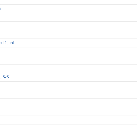
n
d 1 juni
, 5v5