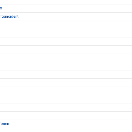
n!
ftsincident
tionen