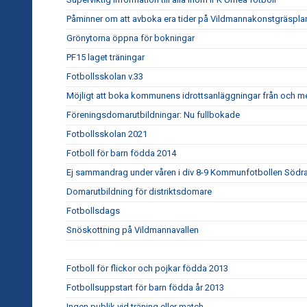
Påminner om att avboka era tider på Vildmannakonstgräspla
Grönytorna öppna för bokningar
PF15 laget träningar
Fotbollsskolan v.33
Möjligt att boka kommunens idrottsanläggningar från och me
Föreningsdomarutbildningar: Nu fullbokade
Fotbollsskolan 2021
Fotboll för barn födda 2014
Ej sammandrag under våren i div 8-9 Kommunfotbollen Södra
Domarutbildning för distriktsdomare
Fotbollsdags
Snöskottning på Vildmannavallen
Fotboll för flickor och pojkar födda 2013
Fotbollsuppstart för barn födda år 2013
Ingen publik vid träning eller match