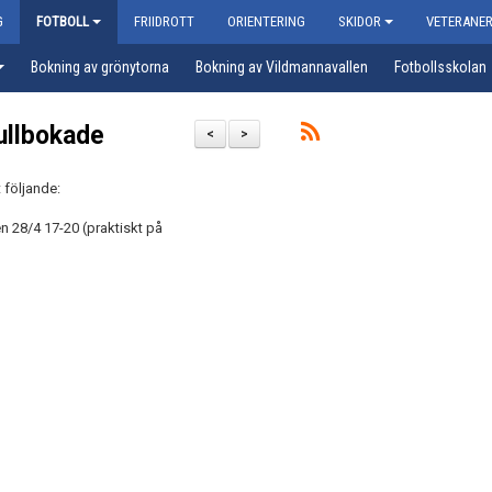
G
FOTBOLL
FRIIDROTT
ORIENTERING
SKIDOR
VETERANE
Bokning av grönytorna
Bokning av Vildmannavallen
Fotbollsskolan
ullbokade
<
>
t följande:
 28/4 17-20 (praktiskt på