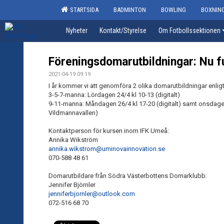
STARTSIDA
BADMINTON
BOWLING
BOXNIN
Nyheter
Kontakt/Styrelse
Om Fotbollssektionen
Föreningsdomarutbildningar: Nu f
2021-04-19 09:19
I år kommer vi att genomföra 2 olika domarutbildningar enlig
3-5-7-manna: Lördagen 24/4 kl 10-13 (digitalt)
9-11-manna: Måndagen 26/4 kl 17-20 (digitalt) samt onsdagen
Vildmannavallen)
Kontaktperson för kursen inom IFK Umeå:
Annika Wikström
annika.wikstrom@uminovainnovation.se
070-588 48 61
Domarutbildare från Södra Västerbottens Domarklubb:
Jennifer Björnler
jenniferbjornler@outlook.com
072-516 68 70