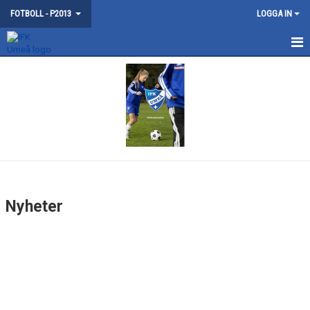
FOTBOLL - P2013
LOGGA IN
HEM
NYHETER
KALENDER
MATCHER
TRUPPEN
Nyheter
BILDGALLERI
DOKUMENT
KONTAKT