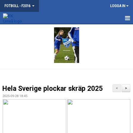
FOTBOLL - F2016
LOGGA IN
HEM
NYHETER
KALENDER
MATCHER
TRUPPEN
Hela Sverige plockar skräp 2025
<
>
BILDGALLERI
2025-09-28 18:45
DOKUMENT
KONTAKT