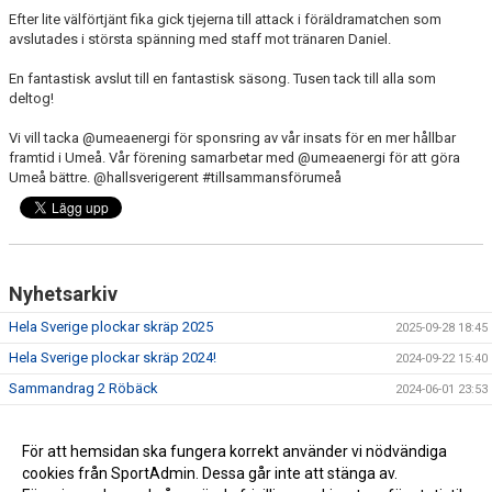
Efter lite välförtjänt fika gick tjejerna till attack i föräldramatchen som
avslutades i största spänning med staff mot tränaren Daniel.
En fantastisk avslut till en fantastisk säsong. Tusen tack till alla som
deltog!
Vi vill tacka @umeaenergi för sponsring av vår insats för en mer hållbar
framtid i Umeå. Vår förening samarbetar med @umeaenergi för att göra
Umeå bättre. @hallsverigerent #tillsammansförumeå
Nyhetsarkiv
Hela Sverige plockar skräp 2025
2025-09-28 18:45
Hela Sverige plockar skräp 2024!
2024-09-22 15:40
Sammandrag 2 Röbäck
2024-06-01 23:53
Sammandrag 1 Grubbevallen
2024-05-11 15:38
IFK dagen på Nolia
För att hemsidan ska fungera korrekt använder vi nödvändiga
2024-05-09 15:02
cookies från SportAdmin. Dessa går inte att stänga av.
Första sammandraget
2024-05-09 11:14