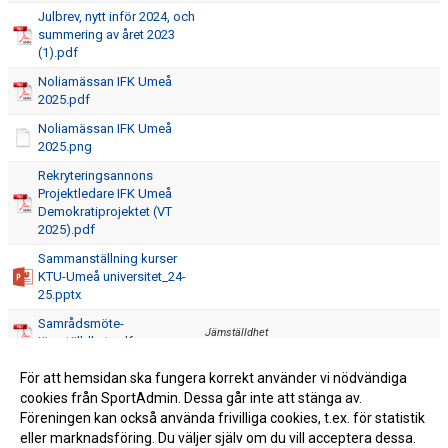
Julbrev, nytt inför 2024, och
summering av året 2023
(1).pdf
Noliamässan IFK Umeå
2025.pdf
Noliamässan IFK Umeå
2025.png
Rekryteringsannons
Projektledare IFK Umeå
Demokratiprojektet (VT
2025).pdf
Sammanställning kurser
KTU-Umeå universitet_24-
25.pptx
Samrådsmöte-
Jämställdhet
jämställdhet.pdf
SCANDIC_IFK_Umea_Badminton_2025.pdf
För att hemsidan ska fungera korrekt använder vi nödvändiga
cookies från SportAdmin. Dessa går inte att stänga av.
Startlista.pdf
Föreningen kan också använda frivilliga cookies, t.ex. för statistik
eller marknadsföring. Du väljer själv om du vill acceptera dessa.