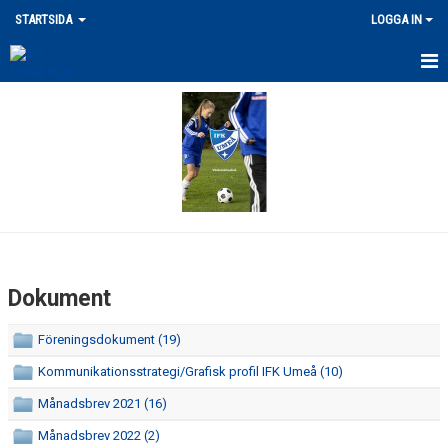
STARTSIDA
LOGGA IN
SENASTE NYHETERNA
VÅRA ANLÄGGNINGAR
MERCH
DOKUMENT
LEDARPOLICY/KRISHANTERING
Dokument
FRITIDSKORTET / STÖDFOND
Föreningsdokument (19)
UTLÄGG/ERSÄTTNING
Kommunikationsstrategi/Grafisk profil IFK Umeå (10)
FÖRSÄKRING / SKADOR
Månadsbrev 2021 (16)
Månadsbrev 2022 (2)