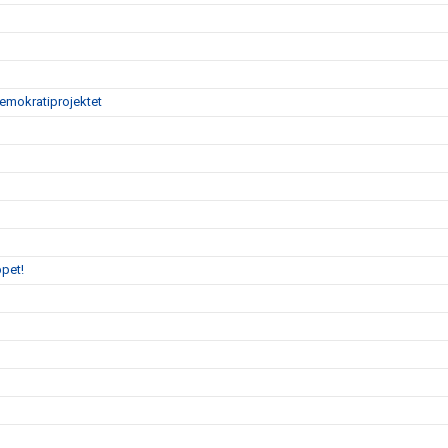
demokratiprojektet
pet!