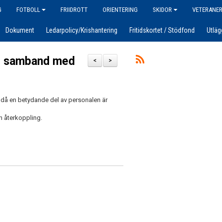
G
FOTBOLL
FRIIDROTT
ORIENTERING
SKIDOR
VETERANE
Dokument
Ledarpolicy/Krishantering
Fritidskortet / Stödfond
Utläg
 i samband med
<
>
då en betydande del av personalen är
an återkoppling.