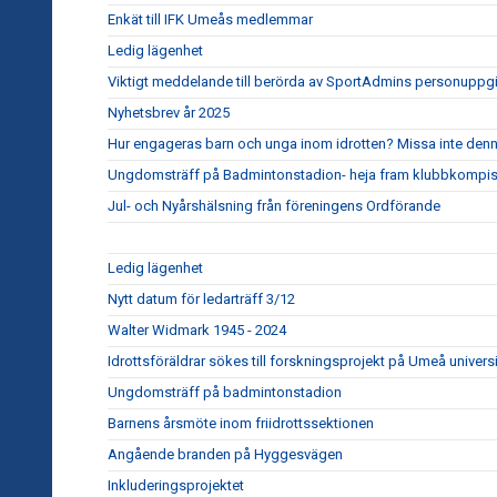
Enkät till IFK Umeås medlemmar
Ledig lägenhet
Viktigt meddelande till berörda av SportAdmins personuppgi
Nyhetsbrev år 2025
Hur engageras barn och unga inom idrotten? Missa inte denna v
Ungdomsträff på Badmintonstadion- heja fram klubbkompis
Jul- och Nyårshälsning från föreningens Ordförande
Ledig lägenhet
Nytt datum för ledarträff 3/12
Walter Widmark 1945 - 2024
Idrottsföräldrar sökes till forskningsprojekt på Umeå universi
Ungdomsträff på badmintonstadion
Barnens årsmöte inom friidrottssektionen
Angående branden på Hyggesvägen
Inkluderingsprojektet