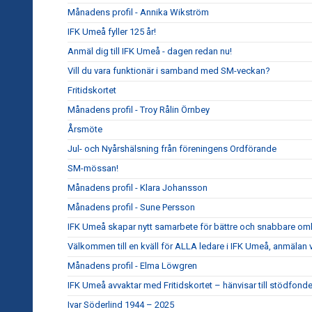
Månadens profil - Annika Wikström
IFK Umeå fyller 125 år!
Anmäl dig till IFK Umeå - dagen redan nu!
Vill du vara funktionär i samband med SM-veckan?
Fritidskortet
Månadens profil - Troy Rålin Örnbey
Årsmöte
Jul- och Nyårshälsning från föreningens Ordförande
SM-mössan!
Månadens profil - Klara Johansson
Månadens profil - Sune Persson
IFK Umeå skapar nytt samarbete för bättre och snabbare om
Välkommen till en kväll för ALLA ledare i IFK Umeå, anmälan 
Månadens profil - Elma Löwgren
IFK Umeå avvaktar med Fritidskortet – hänvisar till stödfond
Ivar Söderlind 1944 – 2025