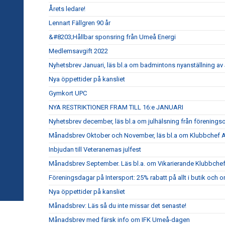
Årets ledare!
Lennart Fällgren 90 år
&#8203;Hållbar sponsring från Umeå Energi
Medlemsavgift 2022
Nyhetsbrev Januari, läs bl.a om badmintons nyanställning av
Nya öppettider på kansliet
Gymkort UPC
NYA RESTRIKTIONER FRAM TILL 16:e JANUARI
Nyhetsbrev december, läs bl.a om julhälsning från förening
Månadsbrev Oktober och November, läs bl.a om Klubbchef An
Inbjudan till Veteranernas julfest
Månadsbrev September. Läs bl.a. om Vikarierande Klubbche
Föreningsdagar på Intersport: 25% rabatt på allt i butik och o
Nya öppettider på kansliet
Månadsbrev: Läs så du inte missar det senaste!
Månadsbrev med färsk info om IFK Umeå-dagen