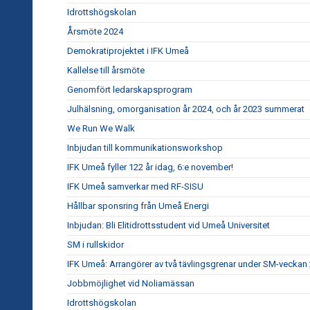
Idrottshögskolan
Årsmöte 2024
Demokratiprojektet i IFK Umeå
Kallelse till årsmöte
Genomfört ledarskapsprogram
Julhälsning, omorganisation år 2024, och år 2023 summerat
We Run We Walk
Inbjudan till kommunikationsworkshop
IFK Umeå fyller 122 år idag, 6:e november!
IFK Umeå samverkar med RF-SISU
Hållbar sponsring från Umeå Energi
Inbjudan: Bli Elitidrottsstudent vid Umeå Universitet
SM i rullskidor
IFK Umeå: Arrangörer av två tävlingsgrenar under SM-veckan
Jobbmöjlighet vid Noliamässan
Idrottshögskolan