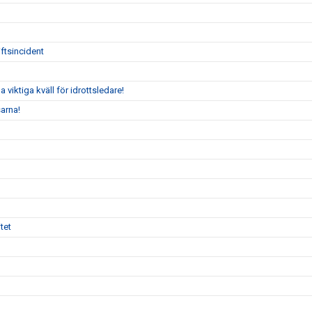
ftsincident
iktiga kväll för idrottsledare!
arna!
tet