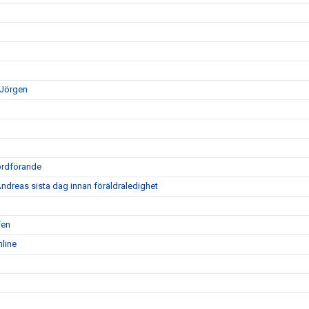
 Jörgen
sordförande
dreas sista dag innan föräldraledighet
fen
nline