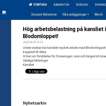
STARTSIDA
BADMINTON
BOWLING
BOXNIN
Senaste Nyheterna
Våra anläggningar
Merch
Hög arbetsbelastning på kansliet
Blodomloppet!
2025-05-23 16:16
Under veckan har kansliet mycket arbete med Blodomloppet 
kopplad till detta.
Vi ber om förståelse för förseningar i svar och längre tid inn
Vänliga hälsningar
Kansliet
Nyhetsarkiv