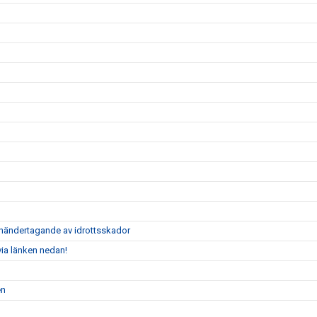
händertagande av idrottsskador
via länken nedan!
en