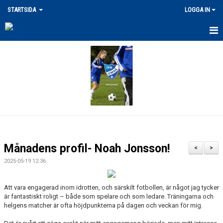
STARTSIDA
LOGGA IN
SENASTE NYHETERNA
VÅRA ANLÄGGNINGAR
MERCH
DOKUMENT
LEDARPOLICY/KRISHANTERING
Månadens profil- Noah Jonsson!
<
>
FRITIDSKORTET / STÖDFOND
2025-05-19 12:36
UTLÄGG/ERSÄTTNING
Att vara engagerad inom idrotten, och särskilt fotbollen, är något jag tycker
är fantastiskt roligt – både som spelare och som ledare. Träningarna och
FÖRSÄKRING / SKADOR
helgens matcher är ofta höjdpunkterna på dagen och veckan för mig.