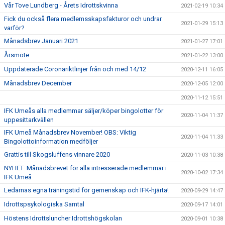
Vår Tove Lundberg - Årets Idrottskvinna
2021-02-19 10:34
Fick du också flera medlemsskapsfakturor och undrar
2021-01-29 15:13
varför?
Månadsbrev Januari 2021
2021-01-27 17:01
Årsmöte
2021-01-22 13:00
Uppdaterade Coronariktlinjer från och med 14/12
2020-12-11 16:05
Månadsbrev December
2020-12-05 12:00
2020-11-12 15:51
IFK Umeås alla medlemmar säljer/köper bingolotter för
2020-11-04 11:37
uppesittarkvällen
IFK Umeå Månadsbrev November! OBS: Viktig
2020-11-04 11:33
Bingolottoinformation medföljer
Grattis till Skogsluffens vinnare 2020
2020-11-03 10:38
NYHET: Månadsbrevet för alla intresserade medlemmar i
2020-10-02 17:34
IFK Umeå
Ledarnas egna träningstid för gemenskap och IFK-hjärta!
2020-09-29 14:47
Idrottspsykologiska Samtal
2020-09-17 14:01
Höstens Idrottsluncher Idrottshögskolan
2020-09-01 10:38