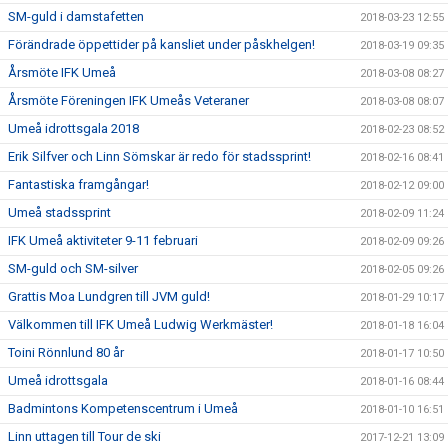
SM-guld i damstafetten
2018-03-23 12:55
Förändrade öppettider på kansliet under påskhelgen!
2018-03-19 09:35
Årsmöte IFK Umeå
2018-03-08 08:27
Årsmöte Föreningen IFK Umeås Veteraner
2018-03-08 08:07
Umeå idrottsgala 2018
2018-02-23 08:52
Erik Silfver och Linn Sömskar är redo för stadssprint!
2018-02-16 08:41
Fantastiska framgångar!
2018-02-12 09:00
Umeå stadssprint
2018-02-09 11:24
IFK Umeå aktiviteter 9-11 februari
2018-02-09 09:26
SM-guld och SM-silver
2018-02-05 09:26
Grattis Moa Lundgren till JVM guld!
2018-01-29 10:17
Välkommen till IFK Umeå Ludwig Werkmäster!
2018-01-18 16:04
Toini Rönnlund 80 år
2018-01-17 10:50
Umeå idrottsgala
2018-01-16 08:44
Badmintons Kompetenscentrum i Umeå
2018-01-10 16:51
Linn uttagen till Tour de ski
2017-12-21 13:09