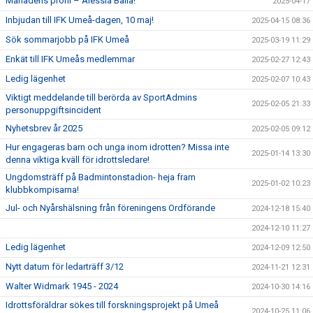
Månadens profil – Alessia Balla!
2025-04-17
Inbjudan till IFK Umeå-dagen, 10 maj!
2025-04-15 08:36
Sök sommarjobb på IFK Umeå
2025-03-19 11:29
Enkät till IFK Umeås medlemmar
2025-02-27 12:43
Ledig lägenhet
2025-02-07 10:43
Viktigt meddelande till berörda av SportAdmins
2025-02-05 21:33
personuppgiftsincident
Nyhetsbrev år 2025
2025-02-05 09:12
Hur engageras barn och unga inom idrotten? Missa inte
2025-01-14 13:30
denna viktiga kväll för idrottsledare!
Ungdomsträff på Badmintonstadion- heja fram
2025-01-02 10:23
klubbkompisarna!
Jul- och Nyårshälsning från föreningens Ordförande
2024-12-18 15:40
2024-12-10 11:27
Ledig lägenhet
2024-12-09 12:50
Nytt datum för ledarträff 3/12
2024-11-21 12:31
Walter Widmark 1945 - 2024
2024-10-30 14:16
Idrottsföräldrar sökes till forskningsprojekt på Umeå
2024-10-25 11:06