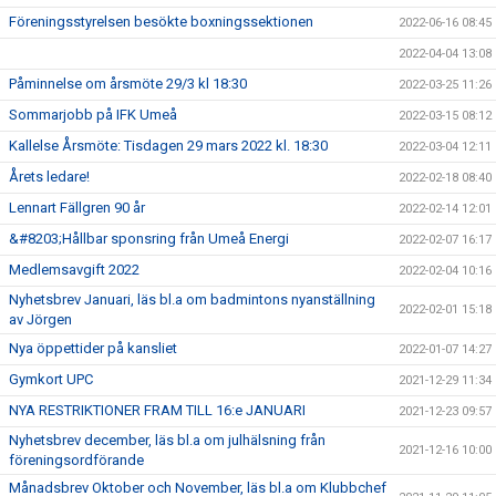
Föreningsstyrelsen besökte boxningssektionen
2022-06-16 08:45
2022-04-04 13:08
Påminnelse om årsmöte 29/3 kl 18:30
2022-03-25 11:26
Sommarjobb på IFK Umeå
2022-03-15 08:12
Kallelse Årsmöte: Tisdagen 29 mars 2022 kl. 18:30
2022-03-04 12:11
Årets ledare!
2022-02-18 08:40
Lennart Fällgren 90 år
2022-02-14 12:01
&#8203;Hållbar sponsring från Umeå Energi
2022-02-07 16:17
Medlemsavgift 2022
2022-02-04 10:16
Nyhetsbrev Januari, läs bl.a om badmintons nyanställning
2022-02-01 15:18
av Jörgen
Nya öppettider på kansliet
2022-01-07 14:27
Gymkort UPC
2021-12-29 11:34
NYA RESTRIKTIONER FRAM TILL 16:e JANUARI
2021-12-23 09:57
Nyhetsbrev december, läs bl.a om julhälsning från
2021-12-16 10:00
föreningsordförande
Månadsbrev Oktober och November, läs bl.a om Klubbchef