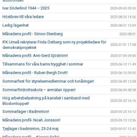
stödfonden
Ivar Söderlind 1944 – 2025
2025-09-05 09:55
Höstbrev till våra ledare
2025-08-25 14:56
Ledig lägenhet
2025-08-21 12:09
Månadens profil - Simon Stenberg
2025-08-01
IFK Umeå rekryterar Frida Östberg som ny projektledare för
2025-07-31 17:58
demokratiprojektet
Månadens profil: Ann-Gerd Sjöström!
2025-07-04 09:00
Tillsammans för våra barns trygghet i sommar
2025-06-13 11:49
Månadens profil - Ruben Bergh Drott!
2025-06-10 09:05
Sommarfest för styrelsemedlemmar och tonåringar!
2025-06-09 12:58
Sommarfriidrottsskola – anmälan öppen!
2025-06-04 08:58
Hög arbetsbelastning på kansliet i samband med
2025-05-23 16:16
Blodomloppet!
Sommarläger i Badminton!
2025-05-23 16:12
Månadens profil- Noah Jonsson!
2025-05-19 12:36
Tjejläger i badminton, 23-24 maj
2025-05-07 15:45