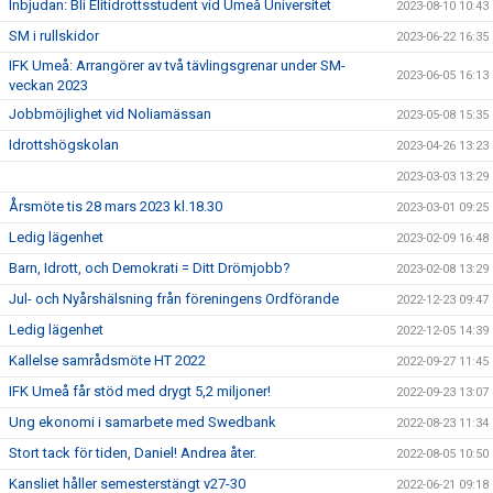
Inbjudan: Bli Elitidrottsstudent vid Umeå Universitet
2023-08-10 10:43
SM i rullskidor
2023-06-22 16:35
IFK Umeå: Arrangörer av två tävlingsgrenar under SM-
2023-06-05 16:13
veckan 2023
Jobbmöjlighet vid Noliamässan
2023-05-08 15:35
Idrottshögskolan
2023-04-26 13:23
2023-03-03 13:29
Årsmöte tis 28 mars 2023 kl.18.30
2023-03-01 09:25
Ledig lägenhet
2023-02-09 16:48
Barn, Idrott, och Demokrati = Ditt Drömjobb?
2023-02-08 13:29
Jul- och Nyårshälsning från föreningens Ordförande
2022-12-23 09:47
Ledig lägenhet
2022-12-05 14:39
Kallelse samrådsmöte HT 2022
2022-09-27 11:45
IFK Umeå får stöd med drygt 5,2 miljoner!
2022-09-23 13:07
Ung ekonomi i samarbete med Swedbank
2022-08-23 11:34
Stort tack för tiden, Daniel! Andrea åter.
2022-08-05 10:50
Kansliet håller semesterstängt v27-30
2022-06-21 09:18