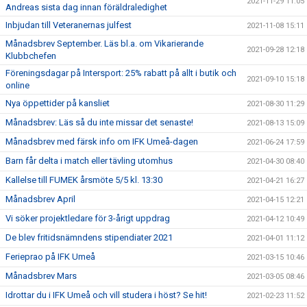
2021-11-29 11:05
Andreas sista dag innan föräldraledighet
Inbjudan till Veteranernas julfest
2021-11-08 15:11
Månadsbrev September. Läs bl.a. om Vikarierande
2021-09-28 12:18
Klubbchefen
Föreningsdagar på Intersport: 25% rabatt på allt i butik och
2021-09-10 15:18
online
Nya öppettider på kansliet
2021-08-30 11:29
Månadsbrev: Läs så du inte missar det senaste!
2021-08-13 15:09
Månadsbrev med färsk info om IFK Umeå-dagen
2021-06-24 17:59
Barn får delta i match eller tävling utomhus
2021-04-30 08:40
Kallelse till FUMEK årsmöte 5/5 kl. 13:30
2021-04-21 16:27
Månadsbrev April
2021-04-15 12:21
Vi söker projektledare för 3-årigt uppdrag
2021-04-12 10:49
De blev fritidsnämndens stipendiater 2021
2021-04-01 11:12
Ferieprao på IFK Umeå
2021-03-15 10:46
Månadsbrev Mars
2021-03-05 08:46
Idrottar du i IFK Umeå och vill studera i höst? Se hit!
2021-02-23 11:52