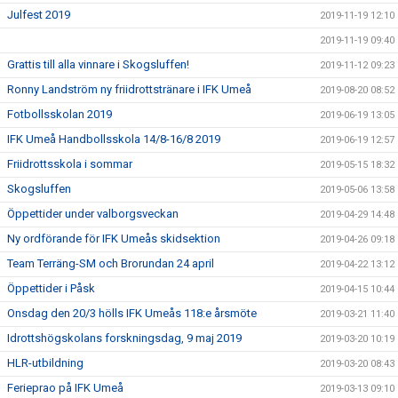
Julfest 2019
2019-11-19 12:10
2019-11-19 09:40
Grattis till alla vinnare i Skogsluffen!
2019-11-12 09:23
Ronny Landström ny friidrottstränare i IFK Umeå
2019-08-20 08:52
Fotbollsskolan 2019
2019-06-19 13:05
IFK Umeå Handbollsskola 14/8-16/8 2019
2019-06-19 12:57
Friidrottsskola i sommar
2019-05-15 18:32
Skogsluffen
2019-05-06 13:58
Öppettider under valborgsveckan
2019-04-29 14:48
Ny ordförande för IFK Umeås skidsektion
2019-04-26 09:18
Team Terräng-SM och Brorundan 24 april
2019-04-22 13:12
Öppettider i Påsk
2019-04-15 10:44
Onsdag den 20/3 hölls IFK Umeås 118:e årsmöte
2019-03-21 11:40
Idrottshögskolans forskningsdag, 9 maj 2019
2019-03-20 10:19
HLR-utbildning
2019-03-20 08:43
Ferieprao på IFK Umeå
2019-03-13 09:10