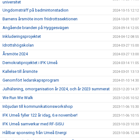
universitet
Ungdomsträff på badmintonstadion
2024-10-15 12:12
Barnens årsmöte inom friidrottssektionen
2024-10-01 10:07
Angående branden på Hyggesvägen
2024-09-14 12:05
Inkluderingsprojektet
2024-04-12 08:55
Idrottshögskolan
2024-03-27 15:00
Årsmöte 2024
2024-03-27 13:00
Demokratiprojektet i IFK Umeå
2024-03-14 11:05
Kallelse till årsmöte
2024-03-01 13:13
Genomfört ledarskapsprogram
2024-01-10 14:30
Julhälsning, omorganisation år 2024, och år 2023 summerat
2023-12-20 14:37
We Run We Walk
2023-12-05 10:52
Inbjudan till kommunikationsworkshop
2023-11-06 15:30
IFK Umeå fyller 122 år idag, 6:e november!
2023-11-06 10:15
IFK Umeå samverkar med RF-SISU
2023-10-23 10:33
Hållbar sponsring från Umeå Energi
2023-10-06 12:44