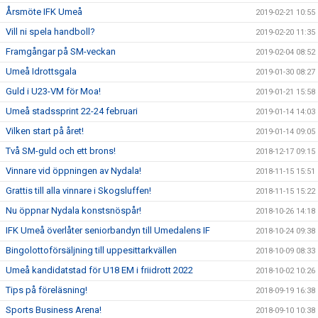
Årsmöte IFK Umeå
2019-02-21 10:55
Vill ni spela handboll?
2019-02-20 11:35
Framgångar på SM-veckan
2019-02-04 08:52
Umeå Idrottsgala
2019-01-30 08:27
Guld i U23-VM för Moa!
2019-01-21 15:58
Umeå stadssprint 22-24 februari
2019-01-14 14:03
Vilken start på året!
2019-01-14 09:05
Två SM-guld och ett brons!
2018-12-17 09:15
Vinnare vid öppningen av Nydala!
2018-11-15 15:51
Grattis till alla vinnare i Skogsluffen!
2018-11-15 15:22
Nu öppnar Nydala konstsnöspår!
2018-10-26 14:18
IFK Umeå överlåter seniorbandyn till Umedalens IF
2018-10-24 09:38
Bingolottoförsäljning till uppesittarkvällen
2018-10-09 08:33
Umeå kandidatstad för U18 EM i friidrott 2022
2018-10-02 10:26
Tips på föreläsning!
2018-09-19 16:38
Sports Business Arena!
2018-09-10 10:38