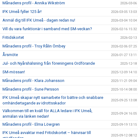
Månadens profil - Annika Wikström
2026-03-06
IFK Umeå fyller 125 år!
2026-03-05 13:03
Anmäl dig till IFK Umeå - dagen redan nu!
2026-03-04 10:04
Vill du vara funktionär i samband med SM-veckan?
2026-02-16 15:32
Fritidskortet
2026-02-13
Månadens profil - Troy Rålin Örnbey
2026-02-06 07:25
Årsmöte
2026-01-27 13:11
Jul- och Nyårshälsning från föreningens Ordförande
2025-12-18
SM-mössan!
2025-12-09 14:10
Månadens profil - Klara Johansson
2025-11-21 09:04
Månadens profil - Sune Persson
2025-10-14 08:00
IFK Umeå skapar nytt samarbete för bättre och snabbare
2025-09-25 13:08
omhändertagande av idrottsskador
Välkommen till en kväll för ALLA ledare i IFK Umeå,
2025-09-24 16:05
anmälan via länken nedan!
Månadens profil - Elma Löwgren
2025-09-19 13:15
IFK Umeå avvaktar med Fritidskortet – hänvisar till
2025-09-12 08:12