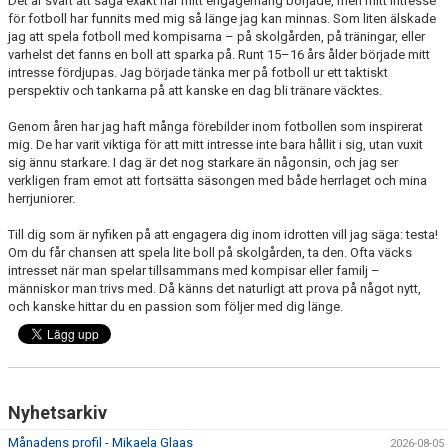
Det är svårt att säga exakt när mitt engagemang började, men mitt intresse
för fotboll har funnits med mig så länge jag kan minnas. Som liten älskade
jag att spela fotboll med kompisarna – på skolgården, på träningar, eller
varhelst det fanns en boll att sparka på. Runt 15–16 års ålder började mitt
intresse fördjupas. Jag började tänka mer på fotboll ur ett taktiskt
perspektiv och tankarna på att kanske en dag bli tränare väcktes.
Genom åren har jag haft många förebilder inom fotbollen som inspirerat
mig. De har varit viktiga för att mitt intresse inte bara hållit i sig, utan vuxit
sig ännu starkare. I dag är det nog starkare än någonsin, och jag ser
verkligen fram emot att fortsätta säsongen med både herrlaget och mina
herrjuniorer.
Till dig som är nyfiken på att engagera dig inom idrotten vill jag säga: testa!
Om du får chansen att spela lite boll på skolgården, ta den. Ofta väcks
intresset när man spelar tillsammans med kompisar eller familj –
människor man trivs med. Då känns det naturligt att prova på något nytt,
och kanske hittar du en passion som följer med dig länge.
Nyhetsarkiv
Månadens profil - Mikaela Glaas
2026-08-05