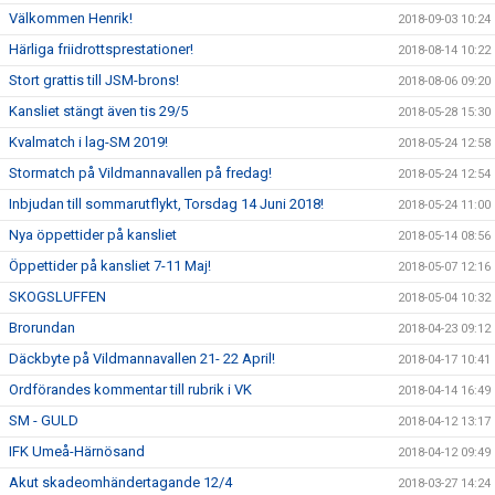
Välkommen Henrik!
2018-09-03 10:24
Härliga friidrottsprestationer!
2018-08-14 10:22
Stort grattis till JSM-brons!
2018-08-06 09:20
Kansliet stängt även tis 29/5
2018-05-28 15:30
Kvalmatch i lag-SM 2019!
2018-05-24 12:58
Stormatch på Vildmannavallen på fredag!
2018-05-24 12:54
Inbjudan till sommarutflykt, Torsdag 14 Juni 2018!
2018-05-24 11:00
Nya öppettider på kansliet
2018-05-14 08:56
Öppettider på kansliet 7-11 Maj!
2018-05-07 12:16
SKOGSLUFFEN
2018-05-04 10:32
Brorundan
2018-04-23 09:12
Däckbyte på Vildmannavallen 21- 22 April!
2018-04-17 10:41
Ordförandes kommentar till rubrik i VK
2018-04-14 16:49
SM - GULD
2018-04-12 13:17
IFK Umeå-Härnösand
2018-04-12 09:49
Akut skadeomhändertagande 12/4
2018-03-27 14:24