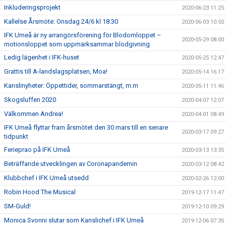
Inkluderingsprojekt
2020-06-23 11:25
Kallelse Årsmöte: Onsdag 24/6 kl 18:30
2020-06-03 10:50
IFK Umeå är ny arrangörsförening för Blodomloppet –
2020-05-29 08:00
motionsloppet som uppmärksammar blodgivning
Ledig lägenhet i IFK-huset
2020-05-25 12:47
Grattis till A-landslagsplatsen, Moa!
2020-05-14 16:17
Kanslinyheter: Öppettider, sommarstängt, m.m
2020-05-11 11:46
Skogsluffen 2020
2020-04-07 12:07
Välkommen Andrea!
2020-04-01 08:49
IFK Umeå flyttar fram årsmötet den 30 mars till en senare
2020-03-17 09:27
tidpunkt
Ferieprao på IFK Umeå
2020-03-13 13:35
Beträffande utvecklingen av Coronapandemin
2020-03-12 08:42
Klubbchef i IFK Umeå utsedd
2020-02-26 12:00
Robin Hood The Musical
2019-12-17 11:47
SM-Guld!
2019-12-10 09:29
Monica Svonni slutar som Kanslichef i IFK Umeå
2019-12-06 07:35