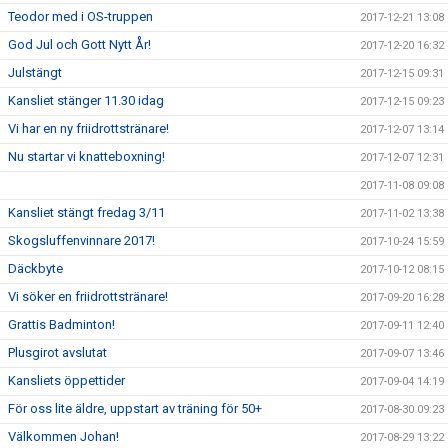
Teodor med i OS-truppen
2017-12-21 13:08
God Jul och Gott Nytt År!
2017-12-20 16:32
Julstängt
2017-12-15 09:31
Kansliet stänger 11.30 idag
2017-12-15 09:23
Vi har en ny friidrottstränare!
2017-12-07 13:14
Nu startar vi knatteboxning!
2017-12-07 12:31
2017-11-08 09:08
Kansliet stängt fredag 3/11
2017-11-02 13:38
Skogsluffenvinnare 2017!
2017-10-24 15:59
Däckbyte
2017-10-12 08:15
Vi söker en friidrottstränare!
2017-09-20 16:28
Grattis Badminton!
2017-09-11 12:40
Plusgirot avslutat
2017-09-07 13:46
Kansliets öppettider
2017-09-04 14:19
För oss lite äldre, uppstart av träning för 50+
2017-08-30 09:23
Välkommen Johan!
2017-08-29 13:22