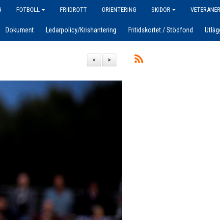
G
FOTBOLL
FRIIDROTT
ORIENTERING
SKIDOR
VETERANE
Dokument
Ledarpolicy/Krishantering
Fritidskortet / Stödfond
Utläg
<
>