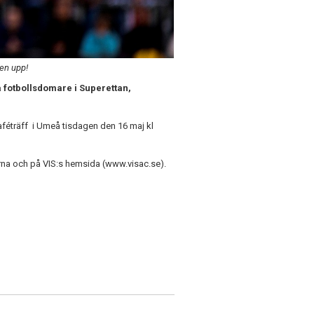
en upp!
a fotbollsdomare i Superettan,
caféträff i Umeå tisdagen den 16 maj kl
ngarna och på VIS:s hemsida (www.visac.se).