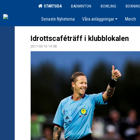
STARTSIDA
BADMINTON
BOWLING
BOXNIN
Senaste Nyheterna
Våra anläggningar
Merch
Idrottscaféträff i klubblokalen
2017-05-10 14:38