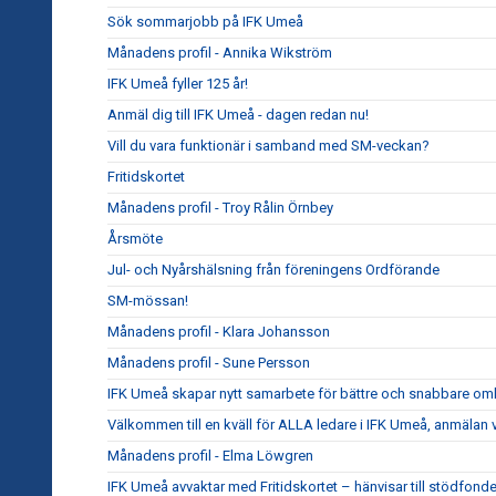
Sök sommarjobb på IFK Umeå
Månadens profil - Annika Wikström
IFK Umeå fyller 125 år!
Anmäl dig till IFK Umeå - dagen redan nu!
Vill du vara funktionär i samband med SM-veckan?
Fritidskortet
Månadens profil - Troy Rålin Örnbey
Årsmöte
Jul- och Nyårshälsning från föreningens Ordförande
SM-mössan!
Månadens profil - Klara Johansson
Månadens profil - Sune Persson
IFK Umeå skapar nytt samarbete för bättre och snabbare om
Välkommen till en kväll för ALLA ledare i IFK Umeå, anmälan 
Månadens profil - Elma Löwgren
IFK Umeå avvaktar med Fritidskortet – hänvisar till stödfond