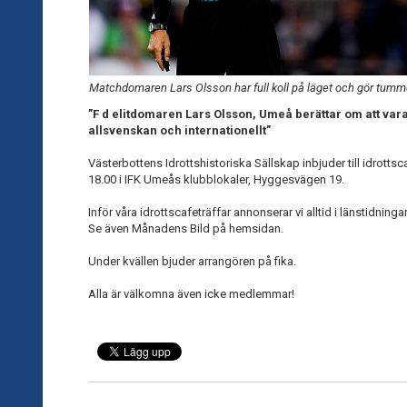
Matchdomaren Lars Olsson har full koll på läget och gör tumm
”F d elitdomaren Lars Olsson, Umeå berättar om att var
allsvenskan och internationellt”
Västerbottens Idrottshistoriska Sällskap inbjuder till idrotts
18.00 i IFK Umeås klubblokaler, Hyggesvägen 19.
Inför våra idrottscafeträffar annonserar vi alltid i länstidni
Se även Månadens Bild på hemsidan.
Under kvällen bjuder arrangören på fika.
Alla är välkomna även icke medlemmar!