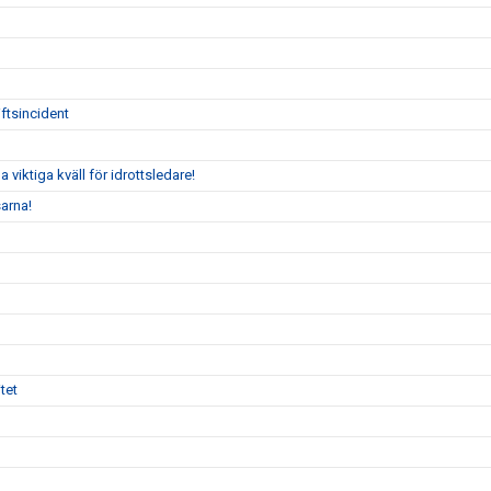
ftsincident
iktiga kväll för idrottsledare!
arna!
tet