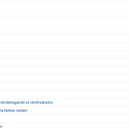
händertagande av idrottsskador
via länken nedan!
en