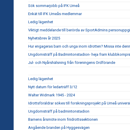
Sök sommarjobb på IFK Umeå
Enkät till IFK Umeås medlemmar
Ledig lägenhet
Viktigt meddelande till berörda av SportAdmins personuppgi
Nyhetsbrev år 2025
Hur engageras barn och unga inom idrotten? Missa inte denna v
Ungdomsträff på Badmintonstadion- heja fram klubbkompis
Jul- och Nyårshälsning från föreningens Ordförande
Ledig lägenhet
Nytt datum för ledarträff 3/12
Walter Widmark 1945 - 2024
Idrottsföräldrar sökes till forskningsprojekt på Umeå universi
Ungdomsträff på badmintonstadion
Barnens årsmöte inom friidrottssektionen
Angående branden på Hyggesvägen