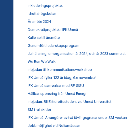
Inkluderingsprojektet
Idrottshögskolan
Årsmöte 2024
Demokratiprojektet i IFK Umeå
Kallelse till årsmöte
Genomfört ledarskapsprogram
Julhälsning, omorganisation år 2024, och år 2023 summerat
We Run We Walk
Inbjudan till kommunikationsworkshop
IFK Umeå fyller 122 år idag, 6:e november!
IFK Umeå samverkar med RF-SISU
Hållbar sponsring från Umeå Energi
Inbjudan: Bli Elitidrottsstudent vid Umeå Universitet
SM i rullskidor
IFK Umeå: Arrangörer av två tävlingsgrenar under SM-veckan
Jobbmöjlighet vid Noliamässan