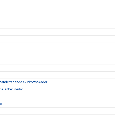
händertagande av idrottsskador
via länken nedan!
en