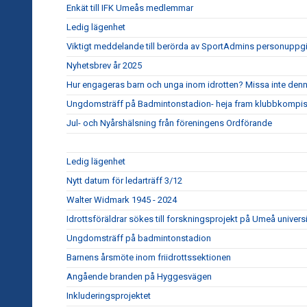
Enkät till IFK Umeås medlemmar
Ledig lägenhet
Viktigt meddelande till berörda av SportAdmins personuppgi
Nyhetsbrev år 2025
Hur engageras barn och unga inom idrotten? Missa inte denna v
Ungdomsträff på Badmintonstadion- heja fram klubbkompis
Jul- och Nyårshälsning från föreningens Ordförande
Ledig lägenhet
Nytt datum för ledarträff 3/12
Walter Widmark 1945 - 2024
Idrottsföräldrar sökes till forskningsprojekt på Umeå universi
Ungdomsträff på badmintonstadion
Barnens årsmöte inom friidrottssektionen
Angående branden på Hyggesvägen
Inkluderingsprojektet