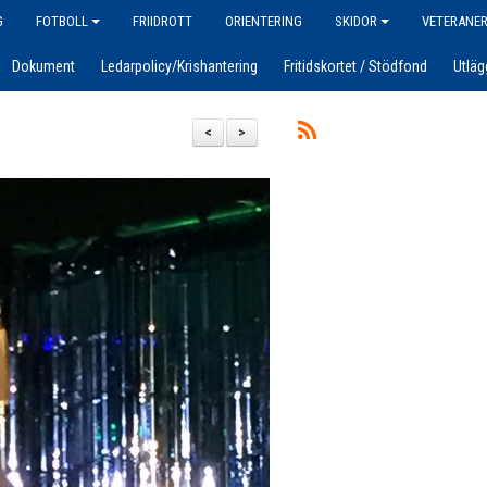
G
FOTBOLL
FRIIDROTT
ORIENTERING
SKIDOR
VETERANE
Dokument
Ledarpolicy/Krishantering
Fritidskortet / Stödfond
Utläg
<
>