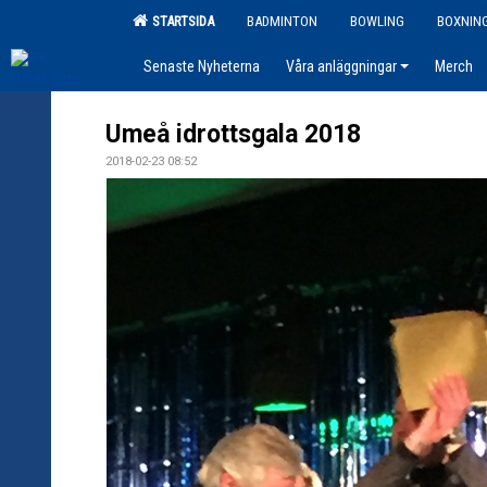
STARTSIDA
BADMINTON
BOWLING
BOXNIN
Senaste Nyheterna
Våra anläggningar
Merch
Umeå idrottsgala 2018
2018-02-23 08:52