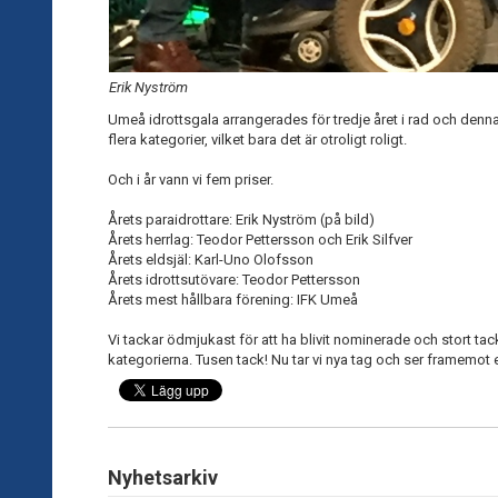
Erik Nyström
Umeå idrottsgala arrangerades för tredje året i rad och denn
flera kategorier, vilket bara det är otroligt roligt.
Och i år vann vi fem priser.
Årets paraidrottare: Erik Nyström (på bild)
Årets herrlag: Teodor Pettersson och Erik Silfver
Årets eldsjäl: Karl-Uno Olofsson
Årets idrottsutövare: Teodor Pettersson
Årets mest hållbara förening: IFK Umeå
Vi tackar ödmjukast för att ha blivit nominerade och stort tack 
kategorierna. Tusen tack! Nu tar vi nya tag och ser framemot et
Nyhetsarkiv