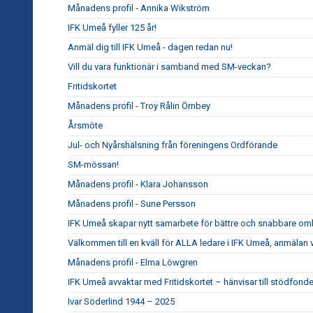
Månadens profil - Annika Wikström
IFK Umeå fyller 125 år!
Anmäl dig till IFK Umeå - dagen redan nu!
Vill du vara funktionär i samband med SM-veckan?
Fritidskortet
Månadens profil - Troy Rålin Örnbey
Årsmöte
Jul- och Nyårshälsning från föreningens Ordförande
SM-mössan!
Månadens profil - Klara Johansson
Månadens profil - Sune Persson
IFK Umeå skapar nytt samarbete för bättre och snabbare om
Välkommen till en kväll för ALLA ledare i IFK Umeå, anmälan 
Månadens profil - Elma Löwgren
IFK Umeå avvaktar med Fritidskortet – hänvisar till stödfond
Ivar Söderlind 1944 – 2025