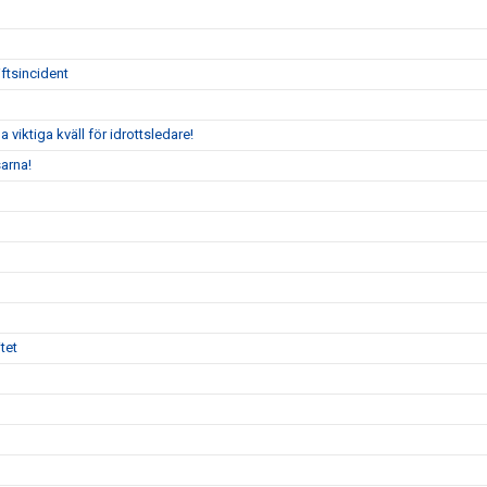
ftsincident
iktiga kväll för idrottsledare!
arna!
tet