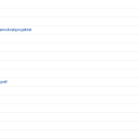
demokratiprojektet
pet!