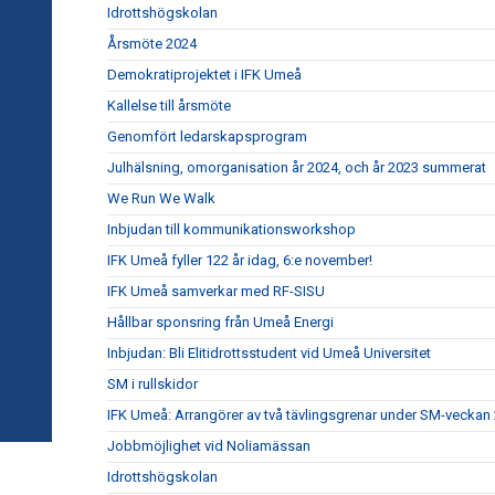
Idrottshögskolan
Årsmöte 2024
Demokratiprojektet i IFK Umeå
Kallelse till årsmöte
Genomfört ledarskapsprogram
Julhälsning, omorganisation år 2024, och år 2023 summerat
We Run We Walk
Inbjudan till kommunikationsworkshop
IFK Umeå fyller 122 år idag, 6:e november!
IFK Umeå samverkar med RF-SISU
Hållbar sponsring från Umeå Energi
Inbjudan: Bli Elitidrottsstudent vid Umeå Universitet
SM i rullskidor
IFK Umeå: Arrangörer av två tävlingsgrenar under SM-veckan
Jobbmöjlighet vid Noliamässan
Idrottshögskolan