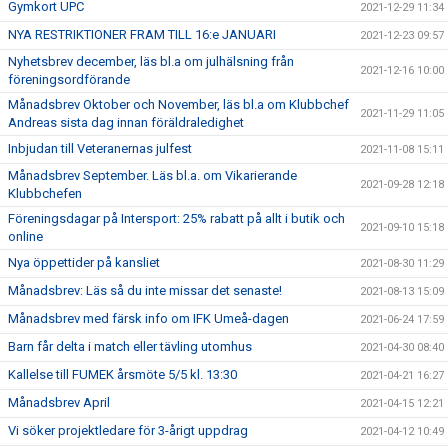
Gymkort UPC
2021-12-29 11:34
NYA RESTRIKTIONER FRAM TILL 16:e JANUARI
2021-12-23 09:57
Nyhetsbrev december, läs bl.a om julhälsning från
2021-12-16 10:00
föreningsordförande
Månadsbrev Oktober och November, läs bl.a om Klubbchef
2021-11-29 11:05
Andreas sista dag innan föräldraledighet
Inbjudan till Veteranernas julfest
2021-11-08 15:11
Månadsbrev September. Läs bl.a. om Vikarierande
2021-09-28 12:18
Klubbchefen
Föreningsdagar på Intersport: 25% rabatt på allt i butik och
2021-09-10 15:18
online
Nya öppettider på kansliet
2021-08-30 11:29
Månadsbrev: Läs så du inte missar det senaste!
2021-08-13 15:09
Månadsbrev med färsk info om IFK Umeå-dagen
2021-06-24 17:59
Barn får delta i match eller tävling utomhus
2021-04-30 08:40
Kallelse till FUMEK årsmöte 5/5 kl. 13:30
2021-04-21 16:27
Månadsbrev April
2021-04-15 12:21
Vi söker projektledare för 3-årigt uppdrag
2021-04-12 10:49