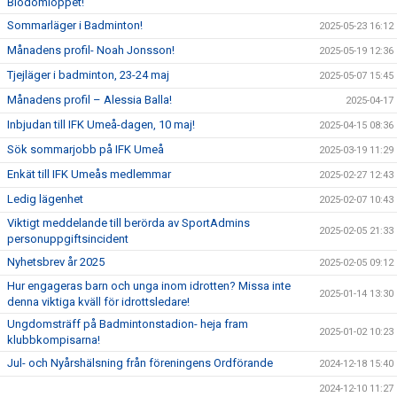
Blodomloppet!
Sommarläger i Badminton!
2025-05-23 16:12
Månadens profil- Noah Jonsson!
2025-05-19 12:36
Tjejläger i badminton, 23-24 maj
2025-05-07 15:45
Månadens profil – Alessia Balla!
2025-04-17
Inbjudan till IFK Umeå-dagen, 10 maj!
2025-04-15 08:36
Sök sommarjobb på IFK Umeå
2025-03-19 11:29
Enkät till IFK Umeås medlemmar
2025-02-27 12:43
Ledig lägenhet
2025-02-07 10:43
Viktigt meddelande till berörda av SportAdmins
2025-02-05 21:33
personuppgiftsincident
Nyhetsbrev år 2025
2025-02-05 09:12
Hur engageras barn och unga inom idrotten? Missa inte
2025-01-14 13:30
denna viktiga kväll för idrottsledare!
Ungdomsträff på Badmintonstadion- heja fram
2025-01-02 10:23
klubbkompisarna!
Jul- och Nyårshälsning från föreningens Ordförande
2024-12-18 15:40
2024-12-10 11:27