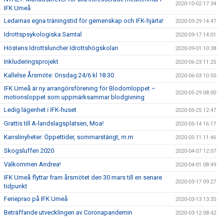
2020-10-02 17:34
IFK Umeå
Ledarnas egna träningstid för gemenskap och IFK-hjärta!
2020-09-29 14:47
Idrottspsykologiska Samtal
2020-09-17 14:01
Höstens Idrottsluncher Idrottshögskolan
2020-09-01 10:38
Inkluderingsprojekt
2020-06-23 11:25
Kallelse Årsmöte: Onsdag 24/6 kl 18:30
2020-06-03 10:50
IFK Umeå är ny arrangörsförening för Blodomloppet –
2020-05-29 08:00
motionsloppet som uppmärksammar blodgivning
Ledig lägenhet i IFK-huset
2020-05-25 12:47
Grattis till A-landslagsplatsen, Moa!
2020-05-14 16:17
Kanslinyheter: Öppettider, sommarstängt, m.m
2020-05-11 11:46
Skogsluffen 2020
2020-04-07 12:07
Välkommen Andrea!
2020-04-01 08:49
IFK Umeå flyttar fram årsmötet den 30 mars till en senare
2020-03-17 09:27
tidpunkt
Ferieprao på IFK Umeå
2020-03-13 13:35
Beträffande utvecklingen av Coronapandemin
2020-03-12 08:42