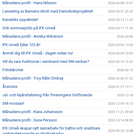
Månadens profil - Hans Nilsson
2026-04-08 10:47
Lansering av Barnens Idrott med Demokratiprojektet!
2026-03-31 20:20
Kansliets öppettider!
2026-03-12 11:03
Sök sommarjobb på IFK Umeå
2026-03-11 11:35
Månadens profil - Annika Wikström
2026-03-06
IFK Umeå fyller 125 år!
2026-03-05 13:03
Anmäl dig till IFK Umeå - dagen redan nu!
2026-03-04 10:04
Vill du vara funktionär i samband med SM-veckan?
2026-02-16 15:32
Fritidskortet
2026-02-13
Månadens profil - Troy Rålin Örnbey
2026-02-06 07:25
Årsmöte
2026-01-27 13:11
Jul- och Nyårshälsning från föreningens Ordförande
2025-12-18
SM-mössan!
2025-12-09 14:10
Månadens profil - Klara Johansson
2025-11-21 09:04
Månadens profil - Sune Persson
2025-10-14 08:00
IFK Umeå skapar nytt samarbete för bättre och snabbare
2025-09-25 13:08
omhändertagande av idrottsskador