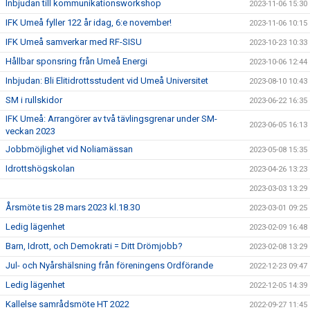
Inbjudan till kommunikationsworkshop
2023-11-06 15:30
IFK Umeå fyller 122 år idag, 6:e november!
2023-11-06 10:15
IFK Umeå samverkar med RF-SISU
2023-10-23 10:33
Hållbar sponsring från Umeå Energi
2023-10-06 12:44
Inbjudan: Bli Elitidrottsstudent vid Umeå Universitet
2023-08-10 10:43
SM i rullskidor
2023-06-22 16:35
IFK Umeå: Arrangörer av två tävlingsgrenar under SM-
2023-06-05 16:13
veckan 2023
Jobbmöjlighet vid Noliamässan
2023-05-08 15:35
Idrottshögskolan
2023-04-26 13:23
2023-03-03 13:29
Årsmöte tis 28 mars 2023 kl.18.30
2023-03-01 09:25
Ledig lägenhet
2023-02-09 16:48
Barn, Idrott, och Demokrati = Ditt Drömjobb?
2023-02-08 13:29
Jul- och Nyårshälsning från föreningens Ordförande
2022-12-23 09:47
Ledig lägenhet
2022-12-05 14:39
Kallelse samrådsmöte HT 2022
2022-09-27 11:45