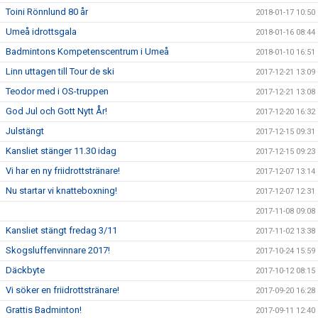
Toini Rönnlund 80 år
2018-01-17 10:50
Umeå idrottsgala
2018-01-16 08:44
Badmintons Kompetenscentrum i Umeå
2018-01-10 16:51
Linn uttagen till Tour de ski
2017-12-21 13:09
Teodor med i OS-truppen
2017-12-21 13:08
God Jul och Gott Nytt År!
2017-12-20 16:32
Julstängt
2017-12-15 09:31
Kansliet stänger 11.30 idag
2017-12-15 09:23
Vi har en ny friidrottstränare!
2017-12-07 13:14
Nu startar vi knatteboxning!
2017-12-07 12:31
2017-11-08 09:08
Kansliet stängt fredag 3/11
2017-11-02 13:38
Skogsluffenvinnare 2017!
2017-10-24 15:59
Däckbyte
2017-10-12 08:15
Vi söker en friidrottstränare!
2017-09-20 16:28
Grattis Badminton!
2017-09-11 12:40