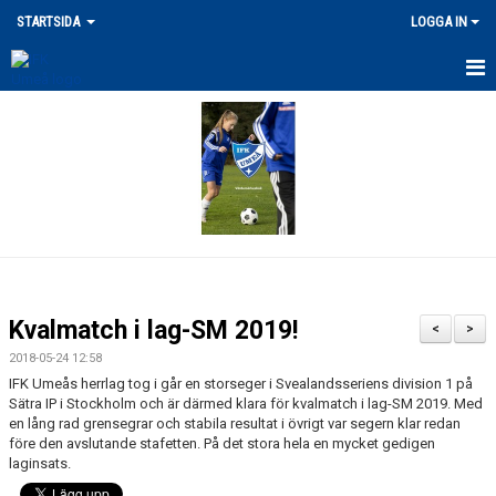
STARTSIDA
LOGGA IN
SENASTE NYHETERNA
VÅRA ANLÄGGNINGAR
MERCH
DOKUMENT
LEDARPOLICY/KRISHANTERING
Kvalmatch i lag-SM 2019!
<
>
FRITIDSKORTET / STÖDFOND
2018-05-24 12:58
IFK Umeås herrlag tog i går en storseger i Svealandsseriens division 1 på
UTLÄGG/ERSÄTTNING
Sätra IP i Stockholm och är därmed klara för kvalmatch i lag-SM 2019. Med
en lång rad grensegrar och stabila resultat i övrigt var segern klar redan
före den avslutande stafetten. På det stora hela en mycket gedigen
FÖRSÄKRING / SKADOR
laginsats.