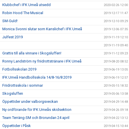
Klubbchef i IFK Umeå utsedd
2020-02-26 12:00
Robin Hood The Musical
2019-12-17 11:47
SM-Guld!
2019-12-10 09:29
Monica Svonni slutar som Kanslichef i IFK Umeå
2019-12-06 07:35
Julfest 2019
2019-11-19 12:10
2019-11-19 09:40
Grattis till alla vinnare i Skogsluffen!
2019-11-12 09:23
Ronny Landström ny friidrottstränare i IFK Umeå
2019-08-20 08:52
Fotbollsskolan 2019
2019-06-19 13:05
IFK Umeå Handbollsskola 14/8-16/8 2019
2019-06-19 12:57
Friidrottsskola i sommar
2019-05-15 18:32
Skogsluffen
2019-05-06 13:58
Öppettider under valborgsveckan
2019-04-29 14:48
Ny ordförande för IFK Umeås skidsektion
2019-04-26 09:18
Team Terräng-SM och Brorundan 24 april
2019-04-22 13:12
Öppettider i Påsk
2019-04-15 10:44