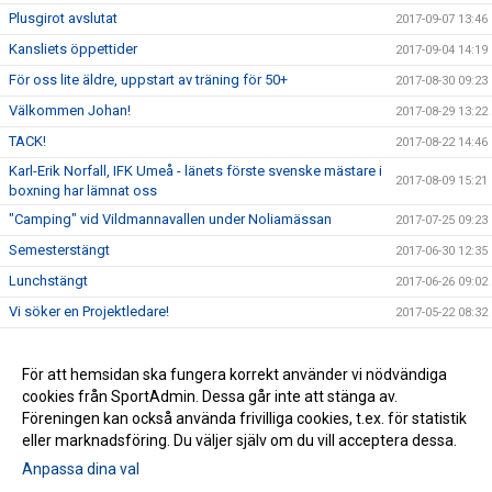
Plusgirot avslutat
2017-09-07 13:46
Kansliets öppettider
2017-09-04 14:19
För oss lite äldre, uppstart av träning för 50+
2017-08-30 09:23
Välkommen Johan!
2017-08-29 13:22
TACK!
2017-08-22 14:46
Karl-Erik Norfall, IFK Umeå - länets förste svenske mästare i
2017-08-09 15:21
boxning har lämnat oss
"Camping" vid Vildmannavallen under Noliamässan
2017-07-25 09:23
Semesterstängt
2017-06-30 12:35
Lunchstängt
2017-06-26 09:02
Vi söker en Projektledare!
2017-05-22 08:32
Idrottscaféträff i klubblokalen
2017-05-10 14:38
Skogsluffen 2017
För att hemsidan ska fungera korrekt använder vi nödvändiga
2017-05-08 08:49
cookies från SportAdmin. Dessa går inte att stänga av.
IFK Umeå får 2,3 miljoner för satsning på integration
2017-04-07 08:03
Föreningen kan också använda frivilliga cookies, t.ex. för statistik
eller marknadsföring. Du väljer själv om du vill acceptera dessa.
Anpassa dina val