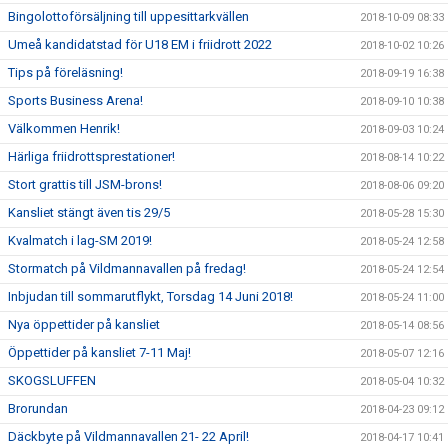
Bingolottoförsäljning till uppesittarkvällen
2018-10-09 08:33
Umeå kandidatstad för U18 EM i friidrott 2022
2018-10-02 10:26
Tips på föreläsning!
2018-09-19 16:38
Sports Business Arena!
2018-09-10 10:38
Välkommen Henrik!
2018-09-03 10:24
Härliga friidrottsprestationer!
2018-08-14 10:22
Stort grattis till JSM-brons!
2018-08-06 09:20
Kansliet stängt även tis 29/5
2018-05-28 15:30
Kvalmatch i lag-SM 2019!
2018-05-24 12:58
Stormatch på Vildmannavallen på fredag!
2018-05-24 12:54
Inbjudan till sommarutflykt, Torsdag 14 Juni 2018!
2018-05-24 11:00
Nya öppettider på kansliet
2018-05-14 08:56
Öppettider på kansliet 7-11 Maj!
2018-05-07 12:16
SKOGSLUFFEN
2018-05-04 10:32
Brorundan
2018-04-23 09:12
Däckbyte på Vildmannavallen 21- 22 April!
2018-04-17 10:41