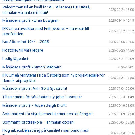
Välkommen till en kväll för ALLA ledare i IFK Umeå,
2025-09-24 16:05
anmälan via länken nedan!
Månadens profil - Elma Löwgren
2025-09-19 13:15
IFK Umeå avvaktar med Fritidskortet – hänvisar till
2025-09-12 08:12
stödfonden
Ivar Söderlind 1944 – 2025
2025-09-05 09:55
Höstbrev till våra ledare
2025-08-25 14:56
Ledig lägenhet
2025-08-21 12:09
Månadens profil - Simon Stenberg
2025-08-01
IFK Umeå rekryterar Frida Östberg som ny projektledare för
2025-07-31 17:58
demokratiprojektet
Månadens profil: Ann-Gerd Sjöström!
2025-07-04 09:00
Tillsammans för våra barns trygghet i sommar
2025-06-13 11:49
Månadens profil - Ruben Bergh Drott!
2025-06-10 09:05
Sommarfest för styrelsemedlemmar och tonåringar!
2025-06-09 12:58
Sommarfriidrottsskola – anmälan öppen!
2025-06-04 08:58
Hög arbetsbelastning på kansliet i samband med
2025-05-23 16:16