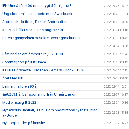
IFK Umeå får stöd med drygt 5,2 miljoner!
2022-09-23 13:07
Ung ekonomi i samarbete med Swedbank
2022-08-23 11:34
Stort tack för tiden, Daniel! Andrea åter.
2022-08-05 10:50
Kansliet håller semesterstängt v27-30
2022-06-21 09:18
Föreningsstyrelsen besökte boxningssektionen
2022-06-16 08:45
2022-04-04 13:08
Påminnelse om årsmöte 29/3 kl 18:30
2022-03-25 11:26
Sommarjobb på IFK Umeå
2022-03-15 08:12
Kallelse Årsmöte: Tisdagen 29 mars 2022 kl. 18:30
2022-03-04 12:11
Årets ledare!
2022-02-18 08:40
Lennart Fällgren 90 år
2022-02-14 12:01
&#8203;Hållbar sponsring från Umeå Energi
2022-02-07 16:17
Medlemsavgift 2022
2022-02-04 10:16
Nyhetsbrev Januari, läs bl.a om badmintons nyanställning
2022-02-01 15:18
av Jörgen
Nya öppettider på kansliet
2022-01-07 14:27