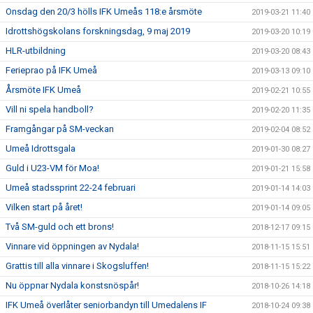
Onsdag den 20/3 hölls IFK Umeås 118:e årsmöte
2019-03-21 11:40
Idrottshögskolans forskningsdag, 9 maj 2019
2019-03-20 10:19
HLR-utbildning
2019-03-20 08:43
Ferieprao på IFK Umeå
2019-03-13 09:10
Årsmöte IFK Umeå
2019-02-21 10:55
Vill ni spela handboll?
2019-02-20 11:35
Framgångar på SM-veckan
2019-02-04 08:52
Umeå Idrottsgala
2019-01-30 08:27
Guld i U23-VM för Moa!
2019-01-21 15:58
Umeå stadssprint 22-24 februari
2019-01-14 14:03
Vilken start på året!
2019-01-14 09:05
Två SM-guld och ett brons!
2018-12-17 09:15
Vinnare vid öppningen av Nydala!
2018-11-15 15:51
Grattis till alla vinnare i Skogsluffen!
2018-11-15 15:22
Nu öppnar Nydala konstsnöspår!
2018-10-26 14:18
IFK Umeå överlåter seniorbandyn till Umedalens IF
2018-10-24 09:38