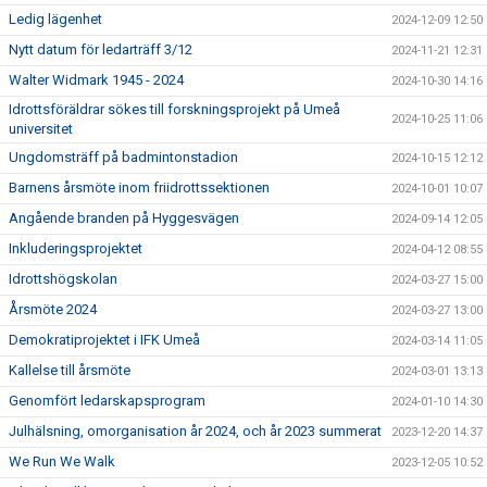
Ledig lägenhet
2024-12-09 12:50
Nytt datum för ledarträff 3/12
2024-11-21 12:31
Walter Widmark 1945 - 2024
2024-10-30 14:16
Idrottsföräldrar sökes till forskningsprojekt på Umeå
2024-10-25 11:06
universitet
Ungdomsträff på badmintonstadion
2024-10-15 12:12
Barnens årsmöte inom friidrottssektionen
2024-10-01 10:07
Angående branden på Hyggesvägen
2024-09-14 12:05
Inkluderingsprojektet
2024-04-12 08:55
Idrottshögskolan
2024-03-27 15:00
Årsmöte 2024
2024-03-27 13:00
Demokratiprojektet i IFK Umeå
2024-03-14 11:05
Kallelse till årsmöte
2024-03-01 13:13
Genomfört ledarskapsprogram
2024-01-10 14:30
Julhälsning, omorganisation år 2024, och år 2023 summerat
2023-12-20 14:37
We Run We Walk
2023-12-05 10:52