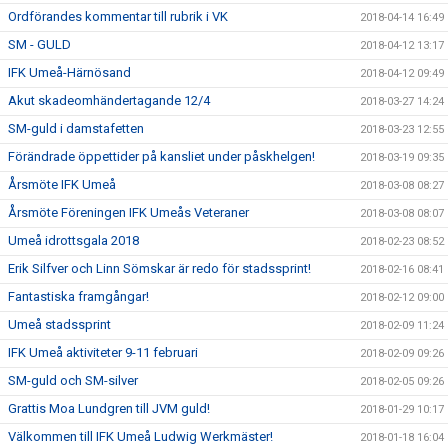
Ordförandes kommentar till rubrik i VK
2018-04-14 16:49
SM - GULD
2018-04-12 13:17
IFK Umeå-Härnösand
2018-04-12 09:49
Akut skadeomhändertagande 12/4
2018-03-27 14:24
SM-guld i damstafetten
2018-03-23 12:55
Förändrade öppettider på kansliet under påskhelgen!
2018-03-19 09:35
Årsmöte IFK Umeå
2018-03-08 08:27
Årsmöte Föreningen IFK Umeås Veteraner
2018-03-08 08:07
Umeå idrottsgala 2018
2018-02-23 08:52
Erik Silfver och Linn Sömskar är redo för stadssprint!
2018-02-16 08:41
Fantastiska framgångar!
2018-02-12 09:00
Umeå stadssprint
2018-02-09 11:24
IFK Umeå aktiviteter 9-11 februari
2018-02-09 09:26
SM-guld och SM-silver
2018-02-05 09:26
Grattis Moa Lundgren till JVM guld!
2018-01-29 10:17
Välkommen till IFK Umeå Ludwig Werkmäster!
2018-01-18 16:04