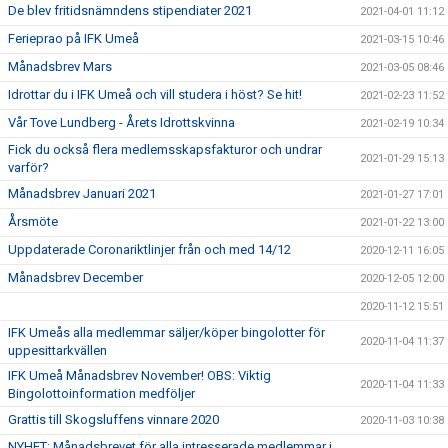
De blev fritidsnämndens stipendiater 2021
2021-04-01 11:12
Ferieprao på IFK Umeå
2021-03-15 10:46
Månadsbrev Mars
2021-03-05 08:46
Idrottar du i IFK Umeå och vill studera i höst? Se hit!
2021-02-23 11:52
Vår Tove Lundberg - Årets Idrottskvinna
2021-02-19 10:34
Fick du också flera medlemsskapsfakturor och undrar
2021-01-29 15:13
varför?
Månadsbrev Januari 2021
2021-01-27 17:01
Årsmöte
2021-01-22 13:00
Uppdaterade Coronariktlinjer från och med 14/12
2020-12-11 16:05
Månadsbrev December
2020-12-05 12:00
2020-11-12 15:51
IFK Umeås alla medlemmar säljer/köper bingolotter för
2020-11-04 11:37
uppesittarkvällen
IFK Umeå Månadsbrev November! OBS: Viktig
2020-11-04 11:33
Bingolottoinformation medföljer
Grattis till Skogsluffens vinnare 2020
2020-11-03 10:38
NYHET: Månadsbrevet för alla intresserade medlemmar i