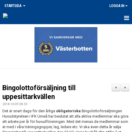
STARTSIDA
LOGGA IN
SENASTE NYHETERNA
VÅRA ANLÄGGNINGAR
MERCH
DOKUMENT
LEDARPOLICY/KRISHANTERING
Bingolottoförsäljning till
<
>
FRITIDSKORTET / STÖDFOND
uppesittarkvällen
2018-10-09 08:33
UTLÄGG/ERSÄTTNING
Det är snart dags för den årliga
obligatoriska
Bingolottoförsäljningen.
Huvudstyrelsen i IFK Umeå har beslutat att alla aktiva medlemmar ska göra
FÖRSÄKRING / SKADOR
ett arbete per år för huvudföreningen. Med det menas de medlemmar som
är med i våra träningsgrupper, lag, ledare etc. Vi ska även detta år sälja