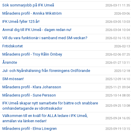
Sök sommarjobb på IFK Umeå
2026-03-11 11:35
Månadens profil - Annika Wikström
2026-03-06
IFK Umeå fyller 125 år!
2026-03-05 13:03
Anmäl dig till IFK Umeå - dagen redan nu!
2026-03-04 10:04
Vill du vara funktionär i samband med SM-veckan?
2026-02-16 15:32
Fritidskortet
2026-02-13
Månadens profil - Troy Rålin Örnbey
2026-02-06 07:25
Årsmöte
2026-01-27 13:11
Jul- och Nyårshälsning från föreningens Ordförande
2025-12-18
SM-mössan!
2025-12-09 14:10
Månadens profil - Klara Johansson
2025-11-21 09:04
Månadens profil - Sune Persson
2025-10-14 08:00
IFK Umeå skapar nytt samarbete för bättre och snabbare
2025-09-25 13:08
omhändertagande av idrottsskador
Välkommen till en kväll för ALLA ledare i IFK Umeå,
2025-09-24 16:05
anmälan via länken nedan!
Månadens profil - Elma Löwgren
2025-09-19 13:15