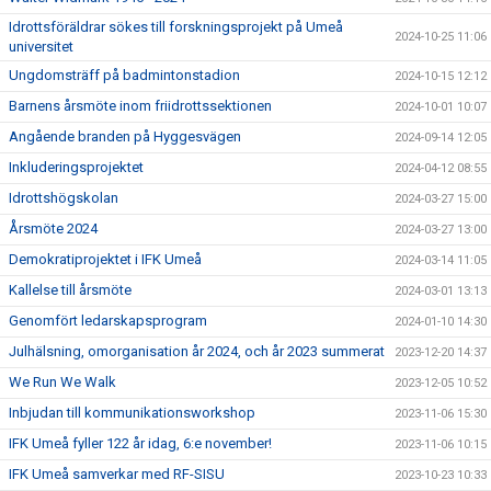
Idrottsföräldrar sökes till forskningsprojekt på Umeå
2024-10-25 11:06
universitet
Ungdomsträff på badmintonstadion
2024-10-15 12:12
Barnens årsmöte inom friidrottssektionen
2024-10-01 10:07
Angående branden på Hyggesvägen
2024-09-14 12:05
Inkluderingsprojektet
2024-04-12 08:55
Idrottshögskolan
2024-03-27 15:00
Årsmöte 2024
2024-03-27 13:00
Demokratiprojektet i IFK Umeå
2024-03-14 11:05
Kallelse till årsmöte
2024-03-01 13:13
Genomfört ledarskapsprogram
2024-01-10 14:30
Julhälsning, omorganisation år 2024, och år 2023 summerat
2023-12-20 14:37
We Run We Walk
2023-12-05 10:52
Inbjudan till kommunikationsworkshop
2023-11-06 15:30
IFK Umeå fyller 122 år idag, 6:e november!
2023-11-06 10:15
IFK Umeå samverkar med RF-SISU
2023-10-23 10:33