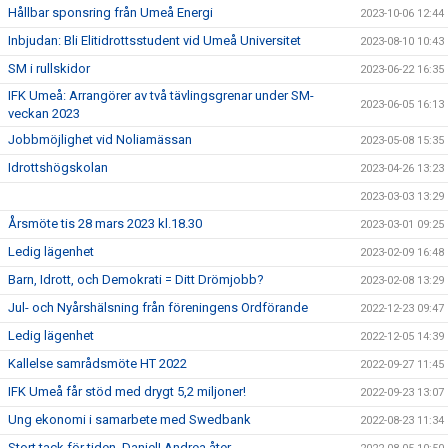
Hållbar sponsring från Umeå Energi
2023-10-06 12:44
Inbjudan: Bli Elitidrottsstudent vid Umeå Universitet
2023-08-10 10:43
SM i rullskidor
2023-06-22 16:35
IFK Umeå: Arrangörer av två tävlingsgrenar under SM-
2023-06-05 16:13
veckan 2023
Jobbmöjlighet vid Noliamässan
2023-05-08 15:35
Idrottshögskolan
2023-04-26 13:23
2023-03-03 13:29
Årsmöte tis 28 mars 2023 kl.18.30
2023-03-01 09:25
Ledig lägenhet
2023-02-09 16:48
Barn, Idrott, och Demokrati = Ditt Drömjobb?
2023-02-08 13:29
Jul- och Nyårshälsning från föreningens Ordförande
2022-12-23 09:47
Ledig lägenhet
2022-12-05 14:39
Kallelse samrådsmöte HT 2022
2022-09-27 11:45
IFK Umeå får stöd med drygt 5,2 miljoner!
2022-09-23 13:07
Ung ekonomi i samarbete med Swedbank
2022-08-23 11:34
Stort tack för tiden, Daniel! Andrea åter.