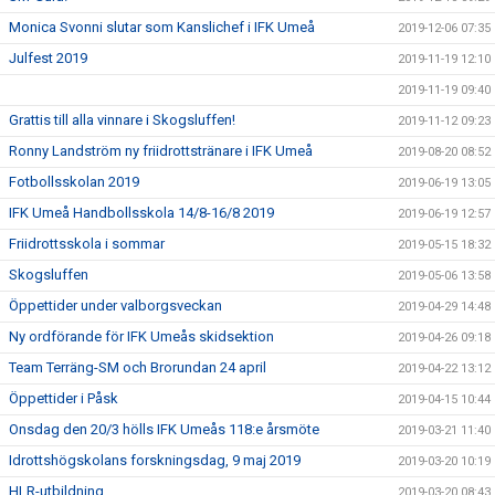
Monica Svonni slutar som Kanslichef i IFK Umeå
2019-12-06 07:35
Julfest 2019
2019-11-19 12:10
2019-11-19 09:40
Grattis till alla vinnare i Skogsluffen!
2019-11-12 09:23
Ronny Landström ny friidrottstränare i IFK Umeå
2019-08-20 08:52
Fotbollsskolan 2019
2019-06-19 13:05
IFK Umeå Handbollsskola 14/8-16/8 2019
2019-06-19 12:57
Friidrottsskola i sommar
2019-05-15 18:32
Skogsluffen
2019-05-06 13:58
Öppettider under valborgsveckan
2019-04-29 14:48
Ny ordförande för IFK Umeås skidsektion
2019-04-26 09:18
Team Terräng-SM och Brorundan 24 april
2019-04-22 13:12
Öppettider i Påsk
2019-04-15 10:44
Onsdag den 20/3 hölls IFK Umeås 118:e årsmöte
2019-03-21 11:40
Idrottshögskolans forskningsdag, 9 maj 2019
2019-03-20 10:19
HLR-utbildning
2019-03-20 08:43