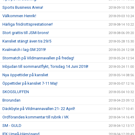
Sports Business Arena!
2018-09-10 10:38
Välkommen Henrik!
2018-09-03 10:24
Härliga friidrottsprestationer!
2018-08-14 10:22
Stort grattis till JSM-brons!
2018-08-06 09:20
Kansliet stängt även tis 29/5
2018-05-28 15:30
Kvalmatch i lag-SM 2019!
2018-05-24 12:58
Stormatch på Vildmannavallen på fredag!
2018-05-24 12:54
Inbjudan till sommarutflykt, Torsdag 14 Juni 2018!
2018-05-24 11:00
Nya öppettider på kansliet
2018-05-14 08:56
Öppettider på kansliet 7-11 Maj!
2018-05-07 12:16
SKOGSLUFFEN
2018-05-04 10:32
Brorundan
2018-04-23 09:12
Däckbyte på Vildmannavallen 21- 22 April!
2018-04-17 10:41
Ordförandes kommentar till rubrik i VK
2018-04-14 16:49
SM - GULD
2018-04-12 13:17
IFK Umeå-Härnösand
2018-04-12 09:49