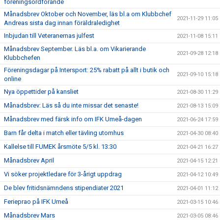
föreningsordförande
Månadsbrev Oktober och November, läs bl.a om Klubbchef
2021-11-29 11:05
Andreas sista dag innan föräldraledighet
Inbjudan till Veteranernas julfest
2021-11-08 15:11
Månadsbrev September. Läs bl.a. om Vikarierande
2021-09-28 12:18
Klubbchefen
Föreningsdagar på Intersport: 25% rabatt på allt i butik och
2021-09-10 15:18
online
Nya öppettider på kansliet
2021-08-30 11:29
Månadsbrev: Läs så du inte missar det senaste!
2021-08-13 15:09
Månadsbrev med färsk info om IFK Umeå-dagen
2021-06-24 17:59
Barn får delta i match eller tävling utomhus
2021-04-30 08:40
Kallelse till FUMEK årsmöte 5/5 kl. 13:30
2021-04-21 16:27
Månadsbrev April
2021-04-15 12:21
Vi söker projektledare för 3-årigt uppdrag
2021-04-12 10:49
De blev fritidsnämndens stipendiater 2021
2021-04-01 11:12
Ferieprao på IFK Umeå
2021-03-15 10:46
Månadsbrev Mars
2021-03-05 08:46