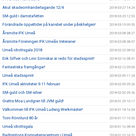
Akut skadeomhändertagande 12/4
2018-03-27 14:24
SM-guld i damstafetten
2018-03-23 12:55
Förändrade öppettider på kansliet under påskhelgen!
2018-03-19 09:35
Årsmöte IFK Umeå
2018-03-08 08:27
Årsmöte Föreningen IFK Umeås Veteraner
2018-03-08 08:07
Umeå idrottsgala 2018
2018-02-23 08:52
Erik Silfver och Linn Sömskar är redo för stadssprint!
2018-02-16 08:41
Fantastiska framgångar!
2018-02-12 09:00
Umeå stadssprint
2018-02-09 11:24
IFK Umeå aktiviteter 9-11 februari
2018-02-09 09:26
SM-guld och SM-silver
2018-02-05 09:26
Grattis Moa Lundgren till JVM guld!
2018-01-29 10:17
Välkommen till IFK Umeå Ludwig Werkmäster!
2018-01-18 16:04
Toini Rönnlund 80 år
2018-01-17 10:50
Umeå idrottsgala
2018-01-16 08:44
Badmintons Kompetenscentrum i Umeå
2018-01-10 16:51