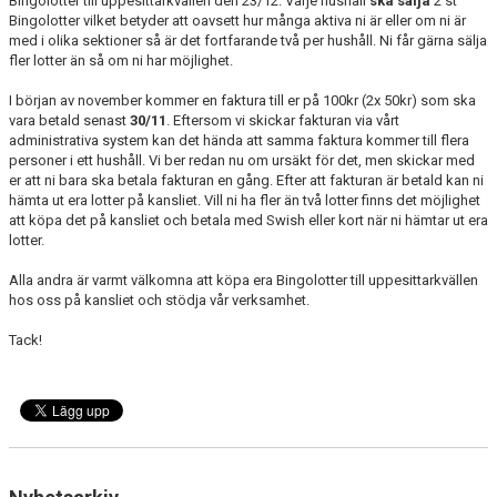
Bingolotter till uppesittarkvällen den 23/12. Varje hushåll
ska sälja
2 st
Bingolotter vilket betyder att oavsett hur många aktiva ni är eller om ni är
med i olika sektioner så är det fortfarande två per hushåll. Ni får gärna sälja
fler lotter än så om ni har möjlighet.
I början av november kommer en faktura till er på 100kr (2x 50kr) som ska
vara betald senast
30/11
. Eftersom vi skickar fakturan via vårt
administrativa system kan det hända att samma faktura kommer till flera
personer i ett hushåll. Vi ber redan nu om ursäkt för det, men skickar med
er att ni bara ska betala fakturan en gång. Efter att fakturan är betald kan ni
hämta ut era lotter på kansliet. Vill ni ha fler än två lotter finns det möjlighet
att köpa det på kansliet och betala med Swish eller kort när ni hämtar ut era
lotter.
Alla andra är varmt välkomna att köpa era Bingolotter till uppesittarkvällen
hos oss på kansliet och stödja vår verksamhet.
Tack!