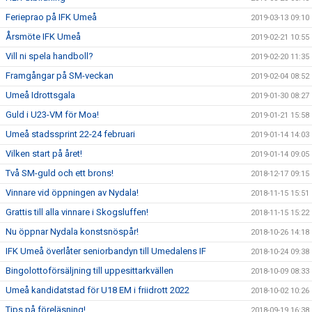
Ferieprao på IFK Umeå
2019-03-13 09:10
Årsmöte IFK Umeå
2019-02-21 10:55
Vill ni spela handboll?
2019-02-20 11:35
Framgångar på SM-veckan
2019-02-04 08:52
Umeå Idrottsgala
2019-01-30 08:27
Guld i U23-VM för Moa!
2019-01-21 15:58
Umeå stadssprint 22-24 februari
2019-01-14 14:03
Vilken start på året!
2019-01-14 09:05
Två SM-guld och ett brons!
2018-12-17 09:15
Vinnare vid öppningen av Nydala!
2018-11-15 15:51
Grattis till alla vinnare i Skogsluffen!
2018-11-15 15:22
Nu öppnar Nydala konstsnöspår!
2018-10-26 14:18
IFK Umeå överlåter seniorbandyn till Umedalens IF
2018-10-24 09:38
Bingolottoförsäljning till uppesittarkvällen
2018-10-09 08:33
Umeå kandidatstad för U18 EM i friidrott 2022
2018-10-02 10:26
Tips på föreläsning!
2018-09-19 16:38