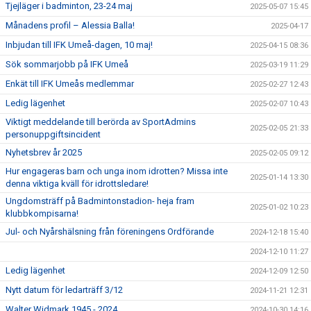
Tjejläger i badminton, 23-24 maj
2025-05-07 15:45
Månadens profil – Alessia Balla!
2025-04-17
Inbjudan till IFK Umeå-dagen, 10 maj!
2025-04-15 08:36
Sök sommarjobb på IFK Umeå
2025-03-19 11:29
Enkät till IFK Umeås medlemmar
2025-02-27 12:43
Ledig lägenhet
2025-02-07 10:43
Viktigt meddelande till berörda av SportAdmins
2025-02-05 21:33
personuppgiftsincident
Nyhetsbrev år 2025
2025-02-05 09:12
Hur engageras barn och unga inom idrotten? Missa inte
2025-01-14 13:30
denna viktiga kväll för idrottsledare!
Ungdomsträff på Badmintonstadion- heja fram
2025-01-02 10:23
klubbkompisarna!
Jul- och Nyårshälsning från föreningens Ordförande
2024-12-18 15:40
2024-12-10 11:27
Ledig lägenhet
2024-12-09 12:50
Nytt datum för ledarträff 3/12
2024-11-21 12:31
Walter Widmark 1945 - 2024
2024-10-30 14:16