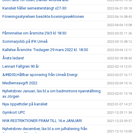
2022-08-05 10:50
Kansliet håller semesterstängt v27-30
2022-06-21 09:18
Föreningsstyrelsen besökte boxningssektionen
2022-06-16 08:45
2022-04-04 13:08
Påminnelse om årsmöte 29/3 kl 18:30
2022-03-25 11:26
Sommarjobb på IFK Umeå
2022-03-15 08:12
Kallelse Årsmöte: Tisdagen 29 mars 2022 kl. 18:30
2022-03-04 12:11
Årets ledare!
2022-02-18 08:40
Lennart Fällgren 90 år
2022-02-14 12:01
&#8203;Hållbar sponsring från Umeå Energi
2022-02-07 16:17
Medlemsavgift 2022
2022-02-04 10:16
Nyhetsbrev Januari, läs bl.a om badmintons nyanställning
2022-02-01 15:18
av Jörgen
Nya öppettider på kansliet
2022-01-07 14:27
Gymkort UPC
2021-12-29 11:34
NYA RESTRIKTIONER FRAM TILL 16:e JANUARI
2021-12-23 09:57
Nyhetsbrev december, läs bl.a om julhälsning från
2021-12-16 10:00