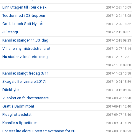
Linn uttagen till Tour de ski
2017-12-21 13:09
Teodor med i OS-truppen
2017-12-21 13:08
God Jul och Gott Nytt År!
2017-12-20 16:32
Julstängt
2017-12-15 09:31
Kansliet stänger 11.30 idag
2017-12-15 09:23
Vi har en ny friidrottstränare!
2017-12-07 13:14
Nu startar vi knatteboxning!
2017-12-07 12:31
2017-11-08 09:08
Kansliet stängt fredag 3/11
2017-11-02 13:38
Skogsluffenvinnare 2017!
2017-10-24 15:59
Däckbyte
2017-10-12 08:15
Vi söker en friidrottstränare!
2017-09-20 16:28
Grattis Badminton!
2017-09-11 12:40
Plusgirot avslutat
2017-09-07 13:46
Kansliets öppettider
2017-09-04 14:19
För oss lite äldre, uppstart av träning för 50+
2017-08-30 09:23