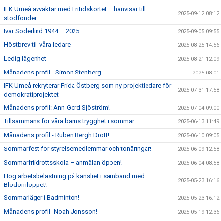
IFK Umeå avvaktar med Fritidskortet – hänvisar till
2025-09-12 08:12
stödfonden
Ivar Söderlind 1944 – 2025
2025-09-05 09:55
Höstbrev till våra ledare
2025-08-25 14:56
Ledig lägenhet
2025-08-21 12:09
Månadens profil - Simon Stenberg
2025-08-01
IFK Umeå rekryterar Frida Östberg som ny projektledare för
2025-07-31 17:58
demokratiprojektet
Månadens profil: Ann-Gerd Sjöström!
2025-07-04 09:00
Tillsammans för våra barns trygghet i sommar
2025-06-13 11:49
Månadens profil - Ruben Bergh Drott!
2025-06-10 09:05
Sommarfest för styrelsemedlemmar och tonåringar!
2025-06-09 12:58
Sommarfriidrottsskola – anmälan öppen!
2025-06-04 08:58
Hög arbetsbelastning på kansliet i samband med
2025-05-23 16:16
Blodomloppet!
Sommarläger i Badminton!
2025-05-23 16:12
Månadens profil- Noah Jonsson!
2025-05-19 12:36