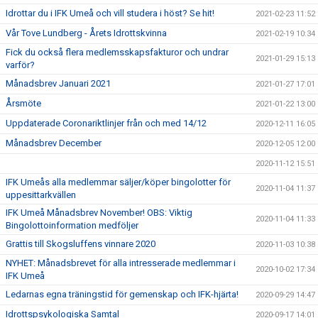
Idrottar du i IFK Umeå och vill studera i höst? Se hit!
2021-02-23 11:52
Vår Tove Lundberg - Årets Idrottskvinna
2021-02-19 10:34
Fick du också flera medlemsskapsfakturor och undrar
2021-01-29 15:13
varför?
Månadsbrev Januari 2021
2021-01-27 17:01
Årsmöte
2021-01-22 13:00
Uppdaterade Coronariktlinjer från och med 14/12
2020-12-11 16:05
Månadsbrev December
2020-12-05 12:00
2020-11-12 15:51
IFK Umeås alla medlemmar säljer/köper bingolotter för
2020-11-04 11:37
uppesittarkvällen
IFK Umeå Månadsbrev November! OBS: Viktig
2020-11-04 11:33
Bingolottoinformation medföljer
Grattis till Skogsluffens vinnare 2020
2020-11-03 10:38
NYHET: Månadsbrevet för alla intresserade medlemmar i
2020-10-02 17:34
IFK Umeå
Ledarnas egna träningstid för gemenskap och IFK-hjärta!
2020-09-29 14:47
Idrottspsykologiska Samtal
2020-09-17 14:01