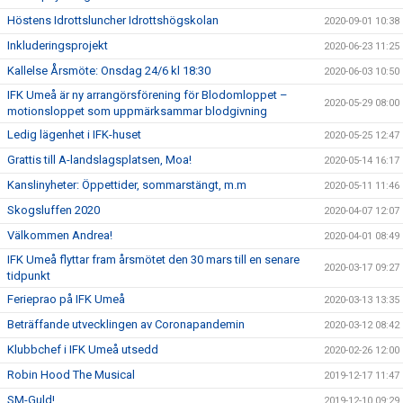
Höstens Idrottsluncher Idrottshögskolan
2020-09-01 10:38
Inkluderingsprojekt
2020-06-23 11:25
Kallelse Årsmöte: Onsdag 24/6 kl 18:30
2020-06-03 10:50
IFK Umeå är ny arrangörsförening för Blodomloppet –
2020-05-29 08:00
motionsloppet som uppmärksammar blodgivning
Ledig lägenhet i IFK-huset
2020-05-25 12:47
Grattis till A-landslagsplatsen, Moa!
2020-05-14 16:17
Kanslinyheter: Öppettider, sommarstängt, m.m
2020-05-11 11:46
Skogsluffen 2020
2020-04-07 12:07
Välkommen Andrea!
2020-04-01 08:49
IFK Umeå flyttar fram årsmötet den 30 mars till en senare
2020-03-17 09:27
tidpunkt
Ferieprao på IFK Umeå
2020-03-13 13:35
Beträffande utvecklingen av Coronapandemin
2020-03-12 08:42
Klubbchef i IFK Umeå utsedd
2020-02-26 12:00
Robin Hood The Musical
2019-12-17 11:47
SM-Guld!
2019-12-10 09:29