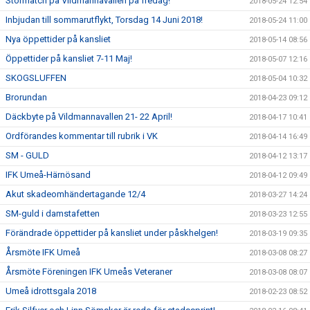
Stormatch på Vildmannavallen på fredag!
2018-05-24 12:54
Inbjudan till sommarutflykt, Torsdag 14 Juni 2018!
2018-05-24 11:00
Nya öppettider på kansliet
2018-05-14 08:56
Öppettider på kansliet 7-11 Maj!
2018-05-07 12:16
SKOGSLUFFEN
2018-05-04 10:32
Brorundan
2018-04-23 09:12
Däckbyte på Vildmannavallen 21- 22 April!
2018-04-17 10:41
Ordförandes kommentar till rubrik i VK
2018-04-14 16:49
SM - GULD
2018-04-12 13:17
IFK Umeå-Härnösand
2018-04-12 09:49
Akut skadeomhändertagande 12/4
2018-03-27 14:24
SM-guld i damstafetten
2018-03-23 12:55
Förändrade öppettider på kansliet under påskhelgen!
2018-03-19 09:35
Årsmöte IFK Umeå
2018-03-08 08:27
Årsmöte Föreningen IFK Umeås Veteraner
2018-03-08 08:07
Umeå idrottsgala 2018
2018-02-23 08:52