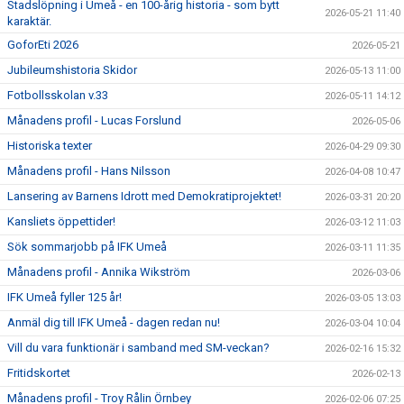
Stadslöpning i Umeå - en 100-årig historia - som bytt
2026-05-21 11:40
karaktär.
GoforEti 2026
2026-05-21
Jubileumshistoria Skidor
2026-05-13 11:00
Fotbollsskolan v.33
2026-05-11 14:12
Månadens profil - Lucas Forslund
2026-05-06
Historiska texter
2026-04-29 09:30
Månadens profil - Hans Nilsson
2026-04-08 10:47
Lansering av Barnens Idrott med Demokratiprojektet!
2026-03-31 20:20
Kansliets öppettider!
2026-03-12 11:03
Sök sommarjobb på IFK Umeå
2026-03-11 11:35
Månadens profil - Annika Wikström
2026-03-06
IFK Umeå fyller 125 år!
2026-03-05 13:03
Anmäl dig till IFK Umeå - dagen redan nu!
2026-03-04 10:04
Vill du vara funktionär i samband med SM-veckan?
2026-02-16 15:32
Fritidskortet
2026-02-13
Månadens profil - Troy Rålin Örnbey
2026-02-06 07:25