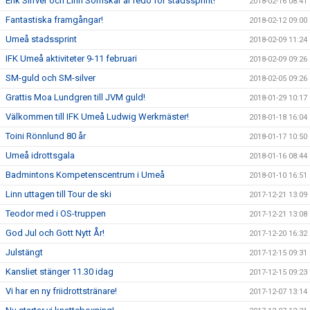
Erik Silfver och Linn Sömskar är redo för stadssprint!
2018-02-16 08:41
Fantastiska framgångar!
2018-02-12 09:00
Umeå stadssprint
2018-02-09 11:24
IFK Umeå aktiviteter 9-11 februari
2018-02-09 09:26
SM-guld och SM-silver
2018-02-05 09:26
Grattis Moa Lundgren till JVM guld!
2018-01-29 10:17
Välkommen till IFK Umeå Ludwig Werkmäster!
2018-01-18 16:04
Toini Rönnlund 80 år
2018-01-17 10:50
Umeå idrottsgala
2018-01-16 08:44
Badmintons Kompetenscentrum i Umeå
2018-01-10 16:51
Linn uttagen till Tour de ski
2017-12-21 13:09
Teodor med i OS-truppen
2017-12-21 13:08
God Jul och Gott Nytt År!
2017-12-20 16:32
Julstängt
2017-12-15 09:31
Kansliet stänger 11.30 idag
2017-12-15 09:23
Vi har en ny friidrottstränare!
2017-12-07 13:14