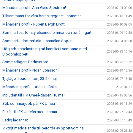
Månadens profil: Ann-Gerd Sjöström!
2025-07-04 09:00
Tillsammans för våra barns trygghet i sommar
2025-06-13 11:49
Månadens profil - Ruben Bergh Drott!
2025-06-10 09:05
Sommarfest för styrelsemedlemmar och tonåringar!
2025-06-09 12:58
Sommarfriidrottsskola – anmälan öppen!
2025-06-04 08:58
Hög arbetsbelastning på kansliet i samband med
2025-05-23 16:16
Blodomloppet!
Sommarläger i Badminton!
2025-05-23 16:12
Månadens profil- Noah Jonsson!
2025-05-19 12:36
Tjejläger i badminton, 23-24 maj
2025-05-07 15:45
Månadens profil – Alessia Balla!
2025-04-17
Inbjudan till IFK Umeå-dagen, 10 maj!
2025-04-15 08:36
Sök sommarjobb på IFK Umeå
2025-03-19 11:29
Enkät till IFK Umeås medlemmar
2025-02-27 12:43
Ledig lägenhet
2025-02-07 10:43
Viktigt meddelande till berörda av SportAdmins
2025-02-05 21:33