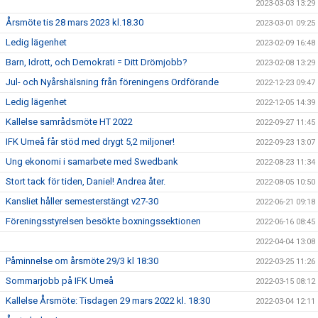
2023-03-03 13:29
Årsmöte tis 28 mars 2023 kl.18.30
2023-03-01 09:25
Ledig lägenhet
2023-02-09 16:48
Barn, Idrott, och Demokrati = Ditt Drömjobb?
2023-02-08 13:29
Jul- och Nyårshälsning från föreningens Ordförande
2022-12-23 09:47
Ledig lägenhet
2022-12-05 14:39
Kallelse samrådsmöte HT 2022
2022-09-27 11:45
IFK Umeå får stöd med drygt 5,2 miljoner!
2022-09-23 13:07
Ung ekonomi i samarbete med Swedbank
2022-08-23 11:34
Stort tack för tiden, Daniel! Andrea åter.
2022-08-05 10:50
Kansliet håller semesterstängt v27-30
2022-06-21 09:18
Föreningsstyrelsen besökte boxningssektionen
2022-06-16 08:45
2022-04-04 13:08
Påminnelse om årsmöte 29/3 kl 18:30
2022-03-25 11:26
Sommarjobb på IFK Umeå
2022-03-15 08:12
Kallelse Årsmöte: Tisdagen 29 mars 2022 kl. 18:30
2022-03-04 12:11