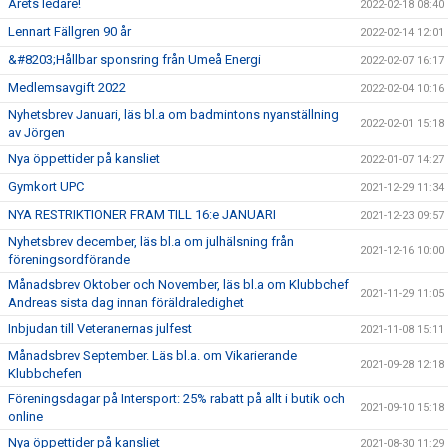
Årets ledare!
2022-02-18 08:40
Lennart Fällgren 90 år
2022-02-14 12:01
&#8203;Hållbar sponsring från Umeå Energi
2022-02-07 16:17
Medlemsavgift 2022
2022-02-04 10:16
Nyhetsbrev Januari, läs bl.a om badmintons nyanställning
2022-02-01 15:18
av Jörgen
Nya öppettider på kansliet
2022-01-07 14:27
Gymkort UPC
2021-12-29 11:34
NYA RESTRIKTIONER FRAM TILL 16:e JANUARI
2021-12-23 09:57
Nyhetsbrev december, läs bl.a om julhälsning från
2021-12-16 10:00
föreningsordförande
Månadsbrev Oktober och November, läs bl.a om Klubbchef
2021-11-29 11:05
Andreas sista dag innan föräldraledighet
Inbjudan till Veteranernas julfest
2021-11-08 15:11
Månadsbrev September. Läs bl.a. om Vikarierande
2021-09-28 12:18
Klubbchefen
Föreningsdagar på Intersport: 25% rabatt på allt i butik och
2021-09-10 15:18
online
Nya öppettider på kansliet
2021-08-30 11:29