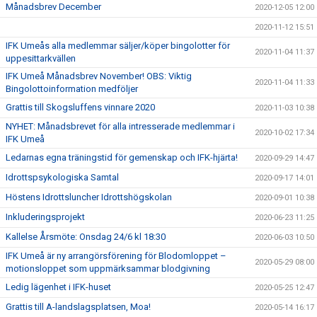
Månadsbrev December
2020-12-05 12:00
2020-11-12 15:51
IFK Umeås alla medlemmar säljer/köper bingolotter för
2020-11-04 11:37
uppesittarkvällen
IFK Umeå Månadsbrev November! OBS: Viktig
2020-11-04 11:33
Bingolottoinformation medföljer
Grattis till Skogsluffens vinnare 2020
2020-11-03 10:38
NYHET: Månadsbrevet för alla intresserade medlemmar i
2020-10-02 17:34
IFK Umeå
Ledarnas egna träningstid för gemenskap och IFK-hjärta!
2020-09-29 14:47
Idrottspsykologiska Samtal
2020-09-17 14:01
Höstens Idrottsluncher Idrottshögskolan
2020-09-01 10:38
Inkluderingsprojekt
2020-06-23 11:25
Kallelse Årsmöte: Onsdag 24/6 kl 18:30
2020-06-03 10:50
IFK Umeå är ny arrangörsförening för Blodomloppet –
2020-05-29 08:00
motionsloppet som uppmärksammar blodgivning
Ledig lägenhet i IFK-huset
2020-05-25 12:47
Grattis till A-landslagsplatsen, Moa!
2020-05-14 16:17