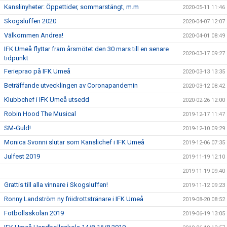
Kanslinyheter: Öppettider, sommarstängt, m.m
2020-05-11 11:46
Skogsluffen 2020
2020-04-07 12:07
Välkommen Andrea!
2020-04-01 08:49
IFK Umeå flyttar fram årsmötet den 30 mars till en senare
2020-03-17 09:27
tidpunkt
Ferieprao på IFK Umeå
2020-03-13 13:35
Beträffande utvecklingen av Coronapandemin
2020-03-12 08:42
Klubbchef i IFK Umeå utsedd
2020-02-26 12:00
Robin Hood The Musical
2019-12-17 11:47
SM-Guld!
2019-12-10 09:29
Monica Svonni slutar som Kanslichef i IFK Umeå
2019-12-06 07:35
Julfest 2019
2019-11-19 12:10
2019-11-19 09:40
Grattis till alla vinnare i Skogsluffen!
2019-11-12 09:23
Ronny Landström ny friidrottstränare i IFK Umeå
2019-08-20 08:52
Fotbollsskolan 2019
2019-06-19 13:05