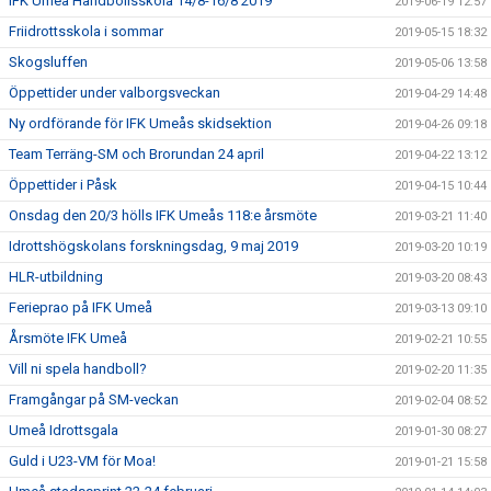
IFK Umeå Handbollsskola 14/8-16/8 2019
2019-06-19 12:57
Friidrottsskola i sommar
2019-05-15 18:32
Skogsluffen
2019-05-06 13:58
Öppettider under valborgsveckan
2019-04-29 14:48
Ny ordförande för IFK Umeås skidsektion
2019-04-26 09:18
Team Terräng-SM och Brorundan 24 april
2019-04-22 13:12
Öppettider i Påsk
2019-04-15 10:44
Onsdag den 20/3 hölls IFK Umeås 118:e årsmöte
2019-03-21 11:40
Idrottshögskolans forskningsdag, 9 maj 2019
2019-03-20 10:19
HLR-utbildning
2019-03-20 08:43
Ferieprao på IFK Umeå
2019-03-13 09:10
Årsmöte IFK Umeå
2019-02-21 10:55
Vill ni spela handboll?
2019-02-20 11:35
Framgångar på SM-veckan
2019-02-04 08:52
Umeå Idrottsgala
2019-01-30 08:27
Guld i U23-VM för Moa!
2019-01-21 15:58