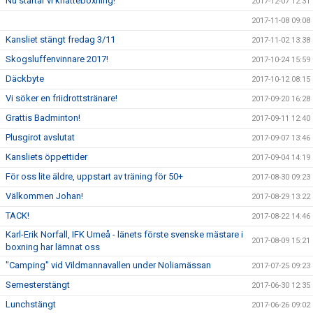
Nu startar vi knatteboxning!
2017-12-07 12:31
2017-11-08 09:08
Kansliet stängt fredag 3/11
2017-11-02 13:38
Skogsluffenvinnare 2017!
2017-10-24 15:59
Däckbyte
2017-10-12 08:15
Vi söker en friidrottstränare!
2017-09-20 16:28
Grattis Badminton!
2017-09-11 12:40
Plusgirot avslutat
2017-09-07 13:46
Kansliets öppettider
2017-09-04 14:19
För oss lite äldre, uppstart av träning för 50+
2017-08-30 09:23
Välkommen Johan!
2017-08-29 13:22
TACK!
2017-08-22 14:46
Karl-Erik Norfall, IFK Umeå - länets förste svenske mästare i
2017-08-09 15:21
boxning har lämnat oss
"Camping" vid Vildmannavallen under Noliamässan
2017-07-25 09:23
Semesterstängt
2017-06-30 12:35
Lunchstängt
2017-06-26 09:02