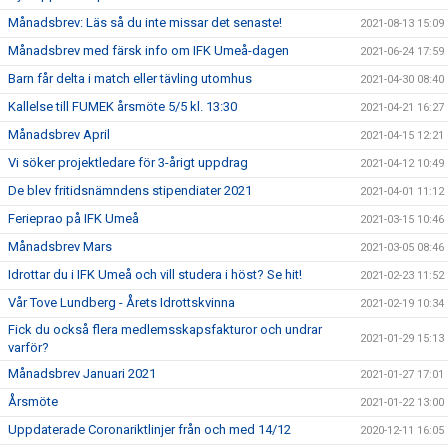
Månadsbrev: Läs så du inte missar det senaste!
2021-08-13 15:09
Månadsbrev med färsk info om IFK Umeå-dagen
2021-06-24 17:59
Barn får delta i match eller tävling utomhus
2021-04-30 08:40
Kallelse till FUMEK årsmöte 5/5 kl. 13:30
2021-04-21 16:27
Månadsbrev April
2021-04-15 12:21
Vi söker projektledare för 3-årigt uppdrag
2021-04-12 10:49
De blev fritidsnämndens stipendiater 2021
2021-04-01 11:12
Ferieprao på IFK Umeå
2021-03-15 10:46
Månadsbrev Mars
2021-03-05 08:46
Idrottar du i IFK Umeå och vill studera i höst? Se hit!
2021-02-23 11:52
Vår Tove Lundberg - Årets Idrottskvinna
2021-02-19 10:34
Fick du också flera medlemsskapsfakturor och undrar
2021-01-29 15:13
varför?
Månadsbrev Januari 2021
2021-01-27 17:01
Årsmöte
2021-01-22 13:00
Uppdaterade Coronariktlinjer från och med 14/12
2020-12-11 16:05