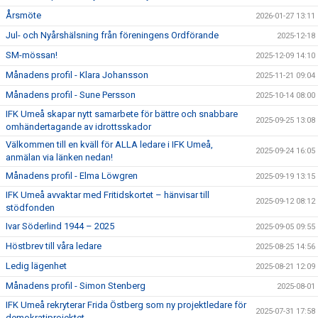
Årsmöte
2026-01-27 13:11
Jul- och Nyårshälsning från föreningens Ordförande
2025-12-18
SM-mössan!
2025-12-09 14:10
Månadens profil - Klara Johansson
2025-11-21 09:04
Månadens profil - Sune Persson
2025-10-14 08:00
IFK Umeå skapar nytt samarbete för bättre och snabbare
2025-09-25 13:08
omhändertagande av idrottsskador
Välkommen till en kväll för ALLA ledare i IFK Umeå,
2025-09-24 16:05
anmälan via länken nedan!
Månadens profil - Elma Löwgren
2025-09-19 13:15
IFK Umeå avvaktar med Fritidskortet – hänvisar till
2025-09-12 08:12
stödfonden
Ivar Söderlind 1944 – 2025
2025-09-05 09:55
Höstbrev till våra ledare
2025-08-25 14:56
Ledig lägenhet
2025-08-21 12:09
Månadens profil - Simon Stenberg
2025-08-01
IFK Umeå rekryterar Frida Östberg som ny projektledare för
2025-07-31 17:58
demokratiprojektet