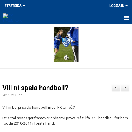
STARTSIDA
LOGGA IN
SENASTE NYHETERNA
VÅRA ANLÄGGNINGAR
MERCH
DOKUMENT
LEDARPOLICY/KRISHANTERING
Vill ni spela handboll?
<
>
FRITIDSKORTET / STÖDFOND
2019-02-20 11:35
UTLÄGG/ERSÄTTNING
Vill ni börja spela handboll med IFK Umeå?
Ett antal söndagar framöver ordnar vi prova-på-tillfällen i handboll för barn
FÖRSÄKRING / SKADOR
födda 2010-2011 i första hand.