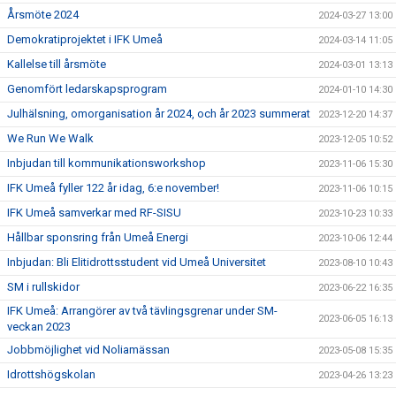
Årsmöte 2024
2024-03-27 13:00
Demokratiprojektet i IFK Umeå
2024-03-14 11:05
Kallelse till årsmöte
2024-03-01 13:13
Genomfört ledarskapsprogram
2024-01-10 14:30
Julhälsning, omorganisation år 2024, och år 2023 summerat
2023-12-20 14:37
We Run We Walk
2023-12-05 10:52
Inbjudan till kommunikationsworkshop
2023-11-06 15:30
IFK Umeå fyller 122 år idag, 6:e november!
2023-11-06 10:15
IFK Umeå samverkar med RF-SISU
2023-10-23 10:33
Hållbar sponsring från Umeå Energi
2023-10-06 12:44
Inbjudan: Bli Elitidrottsstudent vid Umeå Universitet
2023-08-10 10:43
SM i rullskidor
2023-06-22 16:35
IFK Umeå: Arrangörer av två tävlingsgrenar under SM-
2023-06-05 16:13
veckan 2023
Jobbmöjlighet vid Noliamässan
2023-05-08 15:35
Idrottshögskolan
2023-04-26 13:23