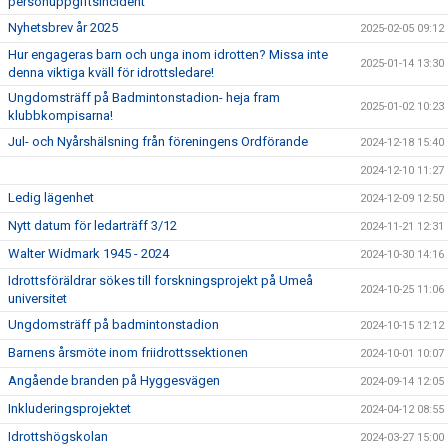
personuppgiftsincident
Nyhetsbrev år 2025
2025-02-05 09:12
Hur engageras barn och unga inom idrotten? Missa inte
2025-01-14 13:30
denna viktiga kväll för idrottsledare!
Ungdomsträff på Badmintonstadion- heja fram
2025-01-02 10:23
klubbkompisarna!
Jul- och Nyårshälsning från föreningens Ordförande
2024-12-18 15:40
2024-12-10 11:27
Ledig lägenhet
2024-12-09 12:50
Nytt datum för ledarträff 3/12
2024-11-21 12:31
Walter Widmark 1945 - 2024
2024-10-30 14:16
Idrottsföräldrar sökes till forskningsprojekt på Umeå
2024-10-25 11:06
universitet
Ungdomsträff på badmintonstadion
2024-10-15 12:12
Barnens årsmöte inom friidrottssektionen
2024-10-01 10:07
Angående branden på Hyggesvägen
2024-09-14 12:05
Inkluderingsprojektet
2024-04-12 08:55
Idrottshögskolan
2024-03-27 15:00