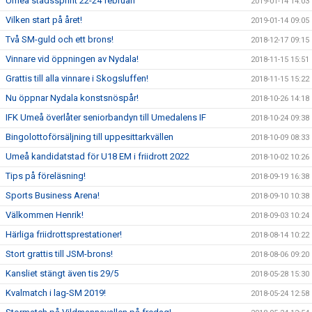
Umeå stadssprint 22-24 februari
2019-01-14 14:03
Vilken start på året!
2019-01-14 09:05
Två SM-guld och ett brons!
2018-12-17 09:15
Vinnare vid öppningen av Nydala!
2018-11-15 15:51
Grattis till alla vinnare i Skogsluffen!
2018-11-15 15:22
Nu öppnar Nydala konstsnöspår!
2018-10-26 14:18
IFK Umeå överlåter seniorbandyn till Umedalens IF
2018-10-24 09:38
Bingolottoförsäljning till uppesittarkvällen
2018-10-09 08:33
Umeå kandidatstad för U18 EM i friidrott 2022
2018-10-02 10:26
Tips på föreläsning!
2018-09-19 16:38
Sports Business Arena!
2018-09-10 10:38
Välkommen Henrik!
2018-09-03 10:24
Härliga friidrottsprestationer!
2018-08-14 10:22
Stort grattis till JSM-brons!
2018-08-06 09:20
Kansliet stängt även tis 29/5
2018-05-28 15:30
Kvalmatch i lag-SM 2019!
2018-05-24 12:58