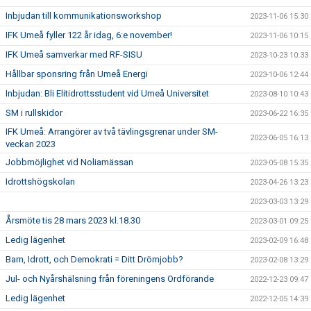
Inbjudan till kommunikationsworkshop
2023-11-06 15:30
IFK Umeå fyller 122 år idag, 6:e november!
2023-11-06 10:15
IFK Umeå samverkar med RF-SISU
2023-10-23 10:33
Hållbar sponsring från Umeå Energi
2023-10-06 12:44
Inbjudan: Bli Elitidrottsstudent vid Umeå Universitet
2023-08-10 10:43
SM i rullskidor
2023-06-22 16:35
IFK Umeå: Arrangörer av två tävlingsgrenar under SM-
2023-06-05 16:13
veckan 2023
Jobbmöjlighet vid Noliamässan
2023-05-08 15:35
Idrottshögskolan
2023-04-26 13:23
2023-03-03 13:29
Årsmöte tis 28 mars 2023 kl.18.30
2023-03-01 09:25
Ledig lägenhet
2023-02-09 16:48
Barn, Idrott, och Demokrati = Ditt Drömjobb?
2023-02-08 13:29
Jul- och Nyårshälsning från föreningens Ordförande
2022-12-23 09:47
Ledig lägenhet
2022-12-05 14:39