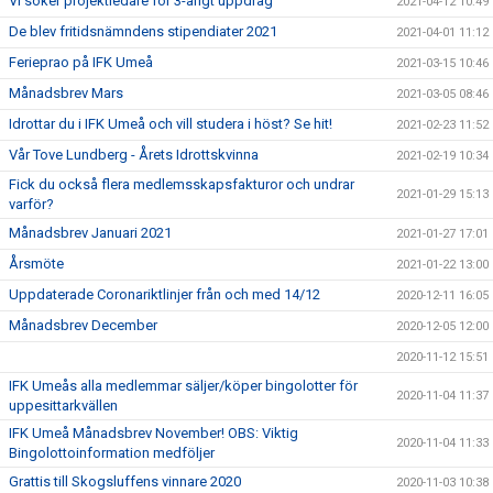
Vi söker projektledare för 3-årigt uppdrag
2021-04-12 10:49
De blev fritidsnämndens stipendiater 2021
2021-04-01 11:12
Ferieprao på IFK Umeå
2021-03-15 10:46
Månadsbrev Mars
2021-03-05 08:46
Idrottar du i IFK Umeå och vill studera i höst? Se hit!
2021-02-23 11:52
Vår Tove Lundberg - Årets Idrottskvinna
2021-02-19 10:34
Fick du också flera medlemsskapsfakturor och undrar
2021-01-29 15:13
varför?
Månadsbrev Januari 2021
2021-01-27 17:01
Årsmöte
2021-01-22 13:00
Uppdaterade Coronariktlinjer från och med 14/12
2020-12-11 16:05
Månadsbrev December
2020-12-05 12:00
2020-11-12 15:51
IFK Umeås alla medlemmar säljer/köper bingolotter för
2020-11-04 11:37
uppesittarkvällen
IFK Umeå Månadsbrev November! OBS: Viktig
2020-11-04 11:33
Bingolottoinformation medföljer
Grattis till Skogsluffens vinnare 2020
2020-11-03 10:38