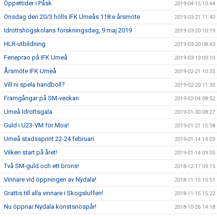
Öppettider i Påsk
2019-04-15 10:44
Onsdag den 20/3 hölls IFK Umeås 118:e årsmöte
2019-03-21 11:40
Idrottshögskolans forskningsdag, 9 maj 2019
2019-03-20 10:19
HLR-utbildning
2019-03-20 08:43
Ferieprao på IFK Umeå
2019-03-13 09:10
Årsmöte IFK Umeå
2019-02-21 10:55
Vill ni spela handboll?
2019-02-20 11:35
Framgångar på SM-veckan
2019-02-04 08:52
Umeå Idrottsgala
2019-01-30 08:27
Guld i U23-VM för Moa!
2019-01-21 15:58
Umeå stadssprint 22-24 februari
2019-01-14 14:03
Vilken start på året!
2019-01-14 09:05
Två SM-guld och ett brons!
2018-12-17 09:15
Vinnare vid öppningen av Nydala!
2018-11-15 15:51
Grattis till alla vinnare i Skogsluffen!
2018-11-15 15:22
Nu öppnar Nydala konstsnöspår!
2018-10-26 14:18