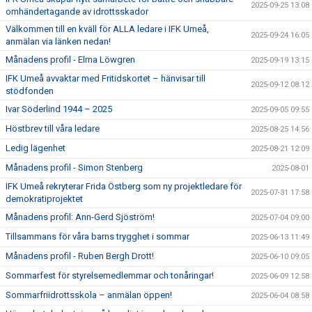
2025-09-25 13:08
omhändertagande av idrottsskador
Välkommen till en kväll för ALLA ledare i IFK Umeå,
2025-09-24 16:05
anmälan via länken nedan!
Månadens profil - Elma Löwgren
2025-09-19 13:15
IFK Umeå avvaktar med Fritidskortet – hänvisar till
2025-09-12 08:12
stödfonden
Ivar Söderlind 1944 – 2025
2025-09-05 09:55
Höstbrev till våra ledare
2025-08-25 14:56
Ledig lägenhet
2025-08-21 12:09
Månadens profil - Simon Stenberg
2025-08-01
IFK Umeå rekryterar Frida Östberg som ny projektledare för
2025-07-31 17:58
demokratiprojektet
Månadens profil: Ann-Gerd Sjöström!
2025-07-04 09:00
Tillsammans för våra barns trygghet i sommar
2025-06-13 11:49
Månadens profil - Ruben Bergh Drott!
2025-06-10 09:05
Sommarfest för styrelsemedlemmar och tonåringar!
2025-06-09 12:58
Sommarfriidrottsskola – anmälan öppen!
2025-06-04 08:58