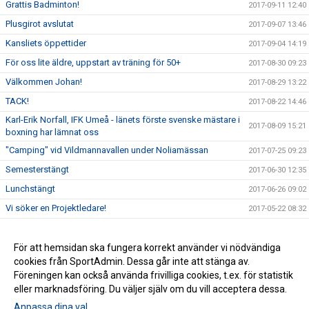
Grattis Badminton!
2017-09-11 12:40
Plusgirot avslutat
2017-09-07 13:46
Kansliets öppettider
2017-09-04 14:19
För oss lite äldre, uppstart av träning för 50+
2017-08-30 09:23
Välkommen Johan!
2017-08-29 13:22
TACK!
2017-08-22 14:46
Karl-Erik Norfall, IFK Umeå - länets förste svenske mästare i
2017-08-09 15:21
boxning har lämnat oss
"Camping" vid Vildmannavallen under Noliamässan
2017-07-25 09:23
Semesterstängt
2017-06-30 12:35
Lunchstängt
2017-06-26 09:02
Vi söker en Projektledare!
2017-05-22 08:32
Idrottscaféträff i klubblokalen
2017-05-10 14:38
Skogsluffen 2017
För att hemsidan ska fungera korrekt använder vi nödvändiga
2017-05-08 08:49
cookies från SportAdmin. Dessa går inte att stänga av.
IFK Umeå får 2,3 miljoner för satsning på integration
2017-04-07 08:03
Föreningen kan också använda frivilliga cookies, t.ex. för statistik
eller marknadsföring. Du väljer själv om du vill acceptera dessa.
Anpassa dina val