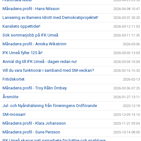
2026-04-29 09:30
Månadens profil - Hans Nilsson
2026-04-08 10:47
Lansering av Barnens Idrott med Demokratiprojektet!
2026-03-31 20:20
Kansliets öppettider!
2026-03-12 11:03
Sök sommarjobb på IFK Umeå
2026-03-11 11:35
Månadens profil - Annika Wikström
2026-03-06
IFK Umeå fyller 125 år!
2026-03-05 13:03
Anmäl dig till IFK Umeå - dagen redan nu!
2026-03-04 10:04
Vill du vara funktionär i samband med SM-veckan?
2026-02-16 15:32
Fritidskortet
2026-02-13
Månadens profil - Troy Rålin Örnbey
2026-02-06 07:25
Årsmöte
2026-01-27 13:11
Jul- och Nyårshälsning från föreningens Ordförande
2025-12-18
SM-mössan!
2025-12-09 14:10
Månadens profil - Klara Johansson
2025-11-21 09:04
Månadens profil - Sune Persson
2025-10-14 08:00
IFK Umeå skapar nytt samarbete för bättre och snabbare