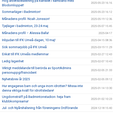
Hög arbetsbelastning på kansliet i samband med
2025-05-23 16:16
Blodomloppet!
Sommarläger i Badminton!
2025-05-23 16:12
Månadens profil- Noah Jonsson!
2025-05-19 12:36
Tjejläger i badminton, 23-24 maj
2025-05-07 15:45
Månadens profil – Alessia Balla!
2025-04-17
Inbjudan till IFK Umeå-dagen, 10 maj!
2025-04-15 08:36
Sök sommarjobb på IFK Umeå
2025-03-19 11:29
Enkät till IFK Umeås medlemmar
2025-02-27 12:43
Ledig lägenhet
2025-02-07 10:43
Viktigt meddelande till berörda av SportAdmins
2025-02-05 21:33
personuppgiftsincident
Nyhetsbrev år 2025
2025-02-05 09:12
Hur engageras barn och unga inom idrotten? Missa inte
2025-01-14 13:30
denna viktiga kväll för idrottsledare!
Ungdomsträff på Badmintonstadion- heja fram
2025-01-02 10:23
klubbkompisarna!
Jul- och Nyårshälsning från föreningens Ordförande
2024-12-18 15:40