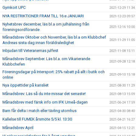
Gymkort UPC
2021-12-29 11:34
NYA RESTRIKTIONER FRAM TILL 16:e JANUARI
2021-12-23 09:57
Nyhetsbrev december, läs bl.a om julhälsning från
2021-12-16 10:00
föreningsordförande
Månadsbrev Oktober och November, läs bl.a om Klubbchef
2021-11-29 11:05
Andreas sista dag innan föräldraledighet
Inbjudan till Veteranernas julfest
2021-11-08 15:11
Månadsbrev September. Läs bl.a. om Vikarierande
2021-09-28 12:18
Klubbchefen
Föreningsdagar på Intersport: 25% rabatt på allt i butik och
2021-09-10 15:18
online
Nya öppettider på kansliet
2021-08-30 11:29
Månadsbrev: Läs så du inte missar det senaste!
2021-08-13 15:09
Månadsbrev med färsk info om IFK Umeå-dagen
2021-06-24 17:59
Barn får delta i match eller tävling utomhus
2021-04-30 08:40
Kallelse till FUMEK årsmöte 5/5 kl. 13:30
2021-04-21 16:27
Månadsbrev April
2021-04-15 12:21