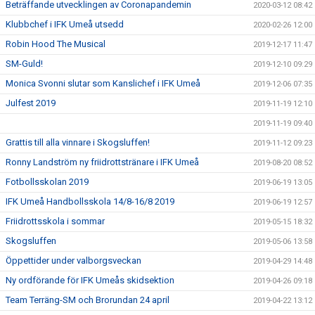
Beträffande utvecklingen av Coronapandemin
2020-03-12 08:42
Klubbchef i IFK Umeå utsedd
2020-02-26 12:00
Robin Hood The Musical
2019-12-17 11:47
SM-Guld!
2019-12-10 09:29
Monica Svonni slutar som Kanslichef i IFK Umeå
2019-12-06 07:35
Julfest 2019
2019-11-19 12:10
2019-11-19 09:40
Grattis till alla vinnare i Skogsluffen!
2019-11-12 09:23
Ronny Landström ny friidrottstränare i IFK Umeå
2019-08-20 08:52
Fotbollsskolan 2019
2019-06-19 13:05
IFK Umeå Handbollsskola 14/8-16/8 2019
2019-06-19 12:57
Friidrottsskola i sommar
2019-05-15 18:32
Skogsluffen
2019-05-06 13:58
Öppettider under valborgsveckan
2019-04-29 14:48
Ny ordförande för IFK Umeås skidsektion
2019-04-26 09:18
Team Terräng-SM och Brorundan 24 april
2019-04-22 13:12