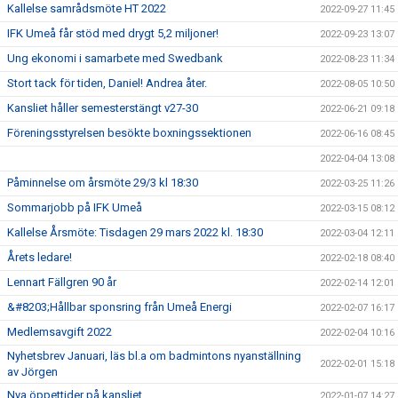
Kallelse samrådsmöte HT 2022
2022-09-27 11:45
IFK Umeå får stöd med drygt 5,2 miljoner!
2022-09-23 13:07
Ung ekonomi i samarbete med Swedbank
2022-08-23 11:34
Stort tack för tiden, Daniel! Andrea åter.
2022-08-05 10:50
Kansliet håller semesterstängt v27-30
2022-06-21 09:18
Föreningsstyrelsen besökte boxningssektionen
2022-06-16 08:45
2022-04-04 13:08
Påminnelse om årsmöte 29/3 kl 18:30
2022-03-25 11:26
Sommarjobb på IFK Umeå
2022-03-15 08:12
Kallelse Årsmöte: Tisdagen 29 mars 2022 kl. 18:30
2022-03-04 12:11
Årets ledare!
2022-02-18 08:40
Lennart Fällgren 90 år
2022-02-14 12:01
&#8203;Hållbar sponsring från Umeå Energi
2022-02-07 16:17
Medlemsavgift 2022
2022-02-04 10:16
Nyhetsbrev Januari, läs bl.a om badmintons nyanställning
2022-02-01 15:18
av Jörgen
Nya öppettider på kansliet
2022-01-07 14:27