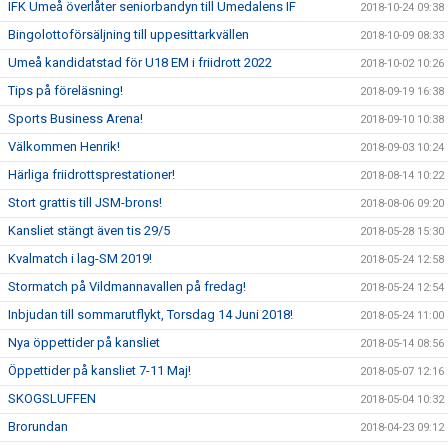
IFK Umeå överlåter seniorbandyn till Umedalens IF
2018-10-24 09:38
Bingolottoförsäljning till uppesittarkvällen
2018-10-09 08:33
Umeå kandidatstad för U18 EM i friidrott 2022
2018-10-02 10:26
Tips på föreläsning!
2018-09-19 16:38
Sports Business Arena!
2018-09-10 10:38
Välkommen Henrik!
2018-09-03 10:24
Härliga friidrottsprestationer!
2018-08-14 10:22
Stort grattis till JSM-brons!
2018-08-06 09:20
Kansliet stängt även tis 29/5
2018-05-28 15:30
Kvalmatch i lag-SM 2019!
2018-05-24 12:58
Stormatch på Vildmannavallen på fredag!
2018-05-24 12:54
Inbjudan till sommarutflykt, Torsdag 14 Juni 2018!
2018-05-24 11:00
Nya öppettider på kansliet
2018-05-14 08:56
Öppettider på kansliet 7-11 Maj!
2018-05-07 12:16
SKOGSLUFFEN
2018-05-04 10:32
Brorundan
2018-04-23 09:12