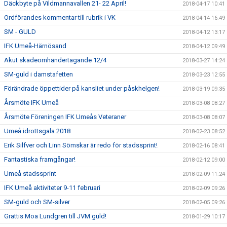
Däckbyte på Vildmannavallen 21- 22 April!
2018-04-17 10:41
Ordförandes kommentar till rubrik i VK
2018-04-14 16:49
SM - GULD
2018-04-12 13:17
IFK Umeå-Härnösand
2018-04-12 09:49
Akut skadeomhändertagande 12/4
2018-03-27 14:24
SM-guld i damstafetten
2018-03-23 12:55
Förändrade öppettider på kansliet under påskhelgen!
2018-03-19 09:35
Årsmöte IFK Umeå
2018-03-08 08:27
Årsmöte Föreningen IFK Umeås Veteraner
2018-03-08 08:07
Umeå idrottsgala 2018
2018-02-23 08:52
Erik Silfver och Linn Sömskar är redo för stadssprint!
2018-02-16 08:41
Fantastiska framgångar!
2018-02-12 09:00
Umeå stadssprint
2018-02-09 11:24
IFK Umeå aktiviteter 9-11 februari
2018-02-09 09:26
SM-guld och SM-silver
2018-02-05 09:26
Grattis Moa Lundgren till JVM guld!
2018-01-29 10:17