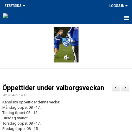
STARTSIDA
LOGGA IN
SENASTE NYHETERNA
VÅRA ANLÄGGNINGAR
MERCH
DOKUMENT
LEDARPOLICY/KRISHANTERING
Öppettider under valborgsveckan
<
>
FRITIDSKORTET / STÖDFOND
2019-04-29 14:48
Kansliets öppettider denna vecka:
UTLÄGG/ERSÄTTNING
Måndag öppet 08 - 17.
Tisdag öppet 08 - 12.
Onsdag stängt.
FÖRSÄKRING / SKADOR
Torsdag öppet 08 - 17.
Fredag öppet 08 - 15.