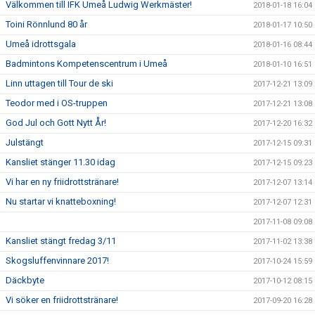
Välkommen till IFK Umeå Ludwig Werkmäster!
2018-01-18 16:04
Toini Rönnlund 80 år
2018-01-17 10:50
Umeå idrottsgala
2018-01-16 08:44
Badmintons Kompetenscentrum i Umeå
2018-01-10 16:51
Linn uttagen till Tour de ski
2017-12-21 13:09
Teodor med i OS-truppen
2017-12-21 13:08
God Jul och Gott Nytt År!
2017-12-20 16:32
Julstängt
2017-12-15 09:31
Kansliet stänger 11.30 idag
2017-12-15 09:23
Vi har en ny friidrottstränare!
2017-12-07 13:14
Nu startar vi knatteboxning!
2017-12-07 12:31
2017-11-08 09:08
Kansliet stängt fredag 3/11
2017-11-02 13:38
Skogsluffenvinnare 2017!
2017-10-24 15:59
Däckbyte
2017-10-12 08:15
Vi söker en friidrottstränare!
2017-09-20 16:28