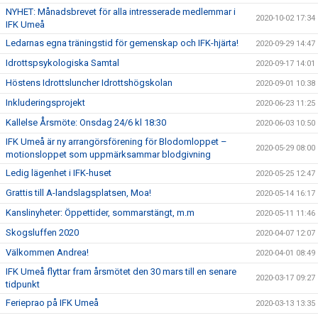
NYHET: Månadsbrevet för alla intresserade medlemmar i
2020-10-02 17:34
IFK Umeå
Ledarnas egna träningstid för gemenskap och IFK-hjärta!
2020-09-29 14:47
Idrottspsykologiska Samtal
2020-09-17 14:01
Höstens Idrottsluncher Idrottshögskolan
2020-09-01 10:38
Inkluderingsprojekt
2020-06-23 11:25
Kallelse Årsmöte: Onsdag 24/6 kl 18:30
2020-06-03 10:50
IFK Umeå är ny arrangörsförening för Blodomloppet –
2020-05-29 08:00
motionsloppet som uppmärksammar blodgivning
Ledig lägenhet i IFK-huset
2020-05-25 12:47
Grattis till A-landslagsplatsen, Moa!
2020-05-14 16:17
Kanslinyheter: Öppettider, sommarstängt, m.m
2020-05-11 11:46
Skogsluffen 2020
2020-04-07 12:07
Välkommen Andrea!
2020-04-01 08:49
IFK Umeå flyttar fram årsmötet den 30 mars till en senare
2020-03-17 09:27
tidpunkt
Ferieprao på IFK Umeå
2020-03-13 13:35