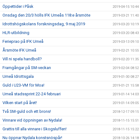
Öppettider i Påsk
2019-04-15 10:44
Onsdag den 20/3 hölls IFK Umeås 118:e årsmöte
2019-03-21 11:40
Idrottshögskolans forskningsdag, 9 maj 2019
2019-03-20 10:19
HLR-utbildning
2019-03-20 08:43
Ferieprao på IFK Umeå
2019-03-13 09:10
Årsmöte IFK Umeå
2019-02-21 10:55
Vill ni spela handboll?
2019-02-20 11:35
Framgångar på SM-veckan
2019-02-04 08:52
Umeå Idrottsgala
2019-01-30 08:27
Guld i U23-VM för Moa!
2019-01-21 15:58
Umeå stadssprint 22-24 februari
2019-01-14 14:03
Vilken start på året!
2019-01-14 09:05
Två SM-guld och ett brons!
2018-12-17 09:15
Vinnare vid öppningen av Nydala!
2018-11-15 15:51
Grattis till alla vinnare i Skogsluffen!
2018-11-15 15:22
Nu öppnar Nydala konstsnöspår!
2018-10-26 14:18