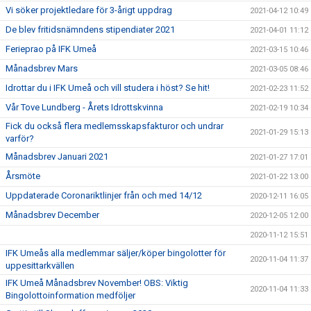
Vi söker projektledare för 3-årigt uppdrag
2021-04-12 10:49
De blev fritidsnämndens stipendiater 2021
2021-04-01 11:12
Ferieprao på IFK Umeå
2021-03-15 10:46
Månadsbrev Mars
2021-03-05 08:46
Idrottar du i IFK Umeå och vill studera i höst? Se hit!
2021-02-23 11:52
Vår Tove Lundberg - Årets Idrottskvinna
2021-02-19 10:34
Fick du också flera medlemsskapsfakturor och undrar
2021-01-29 15:13
varför?
Månadsbrev Januari 2021
2021-01-27 17:01
Årsmöte
2021-01-22 13:00
Uppdaterade Coronariktlinjer från och med 14/12
2020-12-11 16:05
Månadsbrev December
2020-12-05 12:00
2020-11-12 15:51
IFK Umeås alla medlemmar säljer/köper bingolotter för
2020-11-04 11:37
uppesittarkvällen
IFK Umeå Månadsbrev November! OBS: Viktig
2020-11-04 11:33
Bingolottoinformation medföljer