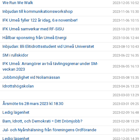
We Run We Walk
2023-12-05 10:52
Inbjudan till kommunikationsworkshop
2023-11-06 15:30
IFK Umeå fyller 122 år idag, 6:e november!
2023-11-06 10:15
IFK Umeå samverkar med RF-SISU
2023-10-23 10:33
Hållbar sponsring från Umeå Energi
2023-10-06 12:44
Inbjudan: Bli Elitidrottsstudent vid Umeå Universitet
2023-08-10 10:43
SM i rullskidor
2023-06-22 16:35
IFK Umeå: Arrangörer av två tävlingsgrenar under SM-
2023-06-05 16:13
veckan 2023
Jobbmöjlighet vid Noliamässan
2023-05-08 15:35
Idrottshögskolan
2023-04-26 13:23
2023-03-03 13:29
Årsmöte tis 28 mars 2023 kl.18.30
2023-03-01 09:25
Ledig lägenhet
2023-02-09 16:48
Barn, Idrott, och Demokrati = Ditt Drömjobb?
2023-02-08 13:29
Jul- och Nyårshälsning från föreningens Ordförande
2022-12-23 09:47
Ledig lägenhet
2022-12-05 14:39