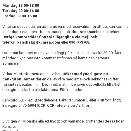
Måndag 13:00-18:00
Torsdag 09:00-16:00
Fredag 09:00-15:00
Vi testar dessa tider en tid framöver med reservation för att det kan komma
att ändras snart igen - främst baserat på idrottsverksamhetens behov.
Övriga kontorstider finns vi tillgängliga via mejl och
telefon
:
kansliet@ifkumea.com
eller
090-773708
.
I sommar kommer det att vara stängt på kansliet hela vecka 28-30. Åter
måndag 27/7. Mer info kommer att finnas på hemsidan närmare
sommaren.
Vidare vill vi informera om att vi har
utökat med ytterligare ett
bankgironummer
där en del av våra medlems- och sektionsavgifter
förväntas betalas in till. Det innebär att ni behöver dubbelkolla till vilket
bankgiro ni ska betala fakturorna. För kännedom:
Bankgiro 603-1421 (Meddelande: Fakturanummer 5 eller 7 siffror långt)
Bankgiro 5475-6994 (OCR: OCR-referens på 7 siffror)
Slutligen vill vi önska alla ett tryggt och värnande idrottande i dessa tider!
Kansliet