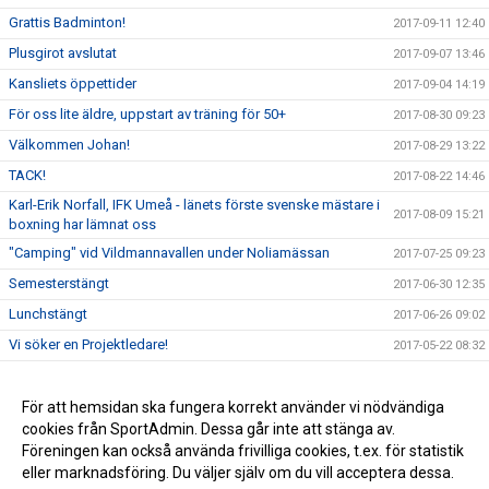
Grattis Badminton!
2017-09-11 12:40
Plusgirot avslutat
2017-09-07 13:46
Kansliets öppettider
2017-09-04 14:19
För oss lite äldre, uppstart av träning för 50+
2017-08-30 09:23
Välkommen Johan!
2017-08-29 13:22
TACK!
2017-08-22 14:46
Karl-Erik Norfall, IFK Umeå - länets förste svenske mästare i
2017-08-09 15:21
boxning har lämnat oss
"Camping" vid Vildmannavallen under Noliamässan
2017-07-25 09:23
Semesterstängt
2017-06-30 12:35
Lunchstängt
2017-06-26 09:02
Vi söker en Projektledare!
2017-05-22 08:32
Idrottscaféträff i klubblokalen
2017-05-10 14:38
Skogsluffen 2017
För att hemsidan ska fungera korrekt använder vi nödvändiga
2017-05-08 08:49
cookies från SportAdmin. Dessa går inte att stänga av.
IFK Umeå får 2,3 miljoner för satsning på integration
2017-04-07 08:03
Föreningen kan också använda frivilliga cookies, t.ex. för statistik
eller marknadsföring. Du väljer själv om du vill acceptera dessa.