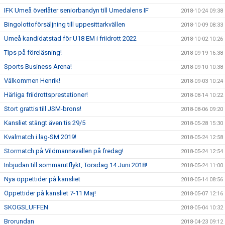
IFK Umeå överlåter seniorbandyn till Umedalens IF
2018-10-24 09:38
Bingolottoförsäljning till uppesittarkvällen
2018-10-09 08:33
Umeå kandidatstad för U18 EM i friidrott 2022
2018-10-02 10:26
Tips på föreläsning!
2018-09-19 16:38
Sports Business Arena!
2018-09-10 10:38
Välkommen Henrik!
2018-09-03 10:24
Härliga friidrottsprestationer!
2018-08-14 10:22
Stort grattis till JSM-brons!
2018-08-06 09:20
Kansliet stängt även tis 29/5
2018-05-28 15:30
Kvalmatch i lag-SM 2019!
2018-05-24 12:58
Stormatch på Vildmannavallen på fredag!
2018-05-24 12:54
Inbjudan till sommarutflykt, Torsdag 14 Juni 2018!
2018-05-24 11:00
Nya öppettider på kansliet
2018-05-14 08:56
Öppettider på kansliet 7-11 Maj!
2018-05-07 12:16
SKOGSLUFFEN
2018-05-04 10:32
Brorundan
2018-04-23 09:12