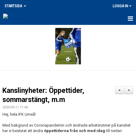
STARTSIDA
LOGGA IN
SENASTE NYHETERNA
VÅRA ANLÄGGNINGAR
MERCH
DOKUMENT
LEDARPOLICY/KRISHANTERING
Kanslinyheter: Öppettider,
<
>
FRITIDSKORTET / STÖDFOND
sommarstängt, m.m
2020-05-11 11:46
UTLÄGG/ERSÄTTNING
Hej, hela IFK Umeå!
FÖRSÄKRING / SKADOR
Med bakgrund av Coronapandemin och ändrade arbetsrutiner på kansliet
har vi beslutat att ändra
öppettiderna från och med idag
till nedan: