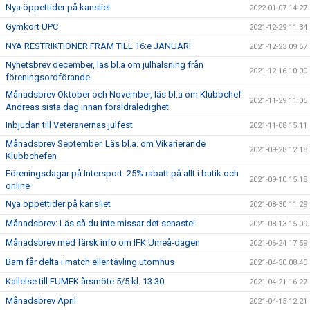
Nya öppettider på kansliet
2022-01-07 14:27
Gymkort UPC
2021-12-29 11:34
NYA RESTRIKTIONER FRAM TILL 16:e JANUARI
2021-12-23 09:57
Nyhetsbrev december, läs bl.a om julhälsning från
2021-12-16 10:00
föreningsordförande
Månadsbrev Oktober och November, läs bl.a om Klubbchef
2021-11-29 11:05
Andreas sista dag innan föräldraledighet
Inbjudan till Veteranernas julfest
2021-11-08 15:11
Månadsbrev September. Läs bl.a. om Vikarierande
2021-09-28 12:18
Klubbchefen
Föreningsdagar på Intersport: 25% rabatt på allt i butik och
2021-09-10 15:18
online
Nya öppettider på kansliet
2021-08-30 11:29
Månadsbrev: Läs så du inte missar det senaste!
2021-08-13 15:09
Månadsbrev med färsk info om IFK Umeå-dagen
2021-06-24 17:59
Barn får delta i match eller tävling utomhus
2021-04-30 08:40
Kallelse till FUMEK årsmöte 5/5 kl. 13:30
2021-04-21 16:27
Månadsbrev April
2021-04-15 12:21