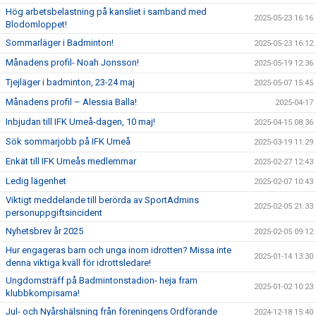
Hög arbetsbelastning på kansliet i samband med
2025-05-23 16:16
Blodomloppet!
Sommarläger i Badminton!
2025-05-23 16:12
Månadens profil- Noah Jonsson!
2025-05-19 12:36
Tjejläger i badminton, 23-24 maj
2025-05-07 15:45
Månadens profil – Alessia Balla!
2025-04-17
Inbjudan till IFK Umeå-dagen, 10 maj!
2025-04-15 08:36
Sök sommarjobb på IFK Umeå
2025-03-19 11:29
Enkät till IFK Umeås medlemmar
2025-02-27 12:43
Ledig lägenhet
2025-02-07 10:43
Viktigt meddelande till berörda av SportAdmins
2025-02-05 21:33
personuppgiftsincident
Nyhetsbrev år 2025
2025-02-05 09:12
Hur engageras barn och unga inom idrotten? Missa inte
2025-01-14 13:30
denna viktiga kväll för idrottsledare!
Ungdomsträff på Badmintonstadion- heja fram
2025-01-02 10:23
klubbkompisarna!
Jul- och Nyårshälsning från föreningens Ordförande
2024-12-18 15:40