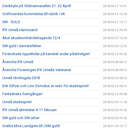
Däckbyte på Vildmannavallen 21- 22 April!
2018-04-17 10:41
Ordförandes kommentar till rubrik i VK
2018-04-14 16:49
SM - GULD
2018-04-12 13:17
IFK Umeå-Härnösand
2018-04-12 09:49
Akut skadeomhändertagande 12/4
2018-03-27 14:24
SM-guld i damstafetten
2018-03-23 12:55
Förändrade öppettider på kansliet under påskhelgen!
2018-03-19 09:35
Årsmöte IFK Umeå
2018-03-08 08:27
Årsmöte Föreningen IFK Umeås Veteraner
2018-03-08 08:07
Umeå idrottsgala 2018
2018-02-23 08:52
Erik Silfver och Linn Sömskar är redo för stadssprint!
2018-02-16 08:41
Fantastiska framgångar!
2018-02-12 09:00
Umeå stadssprint
2018-02-09 11:24
IFK Umeå aktiviteter 9-11 februari
2018-02-09 09:26
SM-guld och SM-silver
2018-02-05 09:26
Grattis Moa Lundgren till JVM guld!
2018-01-29 10:17