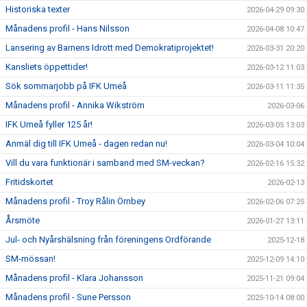
Historiska texter
2026-04-29 09:30
Månadens profil - Hans Nilsson
2026-04-08 10:47
Lansering av Barnens Idrott med Demokratiprojektet!
2026-03-31 20:20
Kansliets öppettider!
2026-03-12 11:03
Sök sommarjobb på IFK Umeå
2026-03-11 11:35
Månadens profil - Annika Wikström
2026-03-06
IFK Umeå fyller 125 år!
2026-03-05 13:03
Anmäl dig till IFK Umeå - dagen redan nu!
2026-03-04 10:04
Vill du vara funktionär i samband med SM-veckan?
2026-02-16 15:32
Fritidskortet
2026-02-13
Månadens profil - Troy Rålin Örnbey
2026-02-06 07:25
Årsmöte
2026-01-27 13:11
Jul- och Nyårshälsning från föreningens Ordförande
2025-12-18
SM-mössan!
2025-12-09 14:10
Månadens profil - Klara Johansson
2025-11-21 09:04
Månadens profil - Sune Persson
2025-10-14 08:00