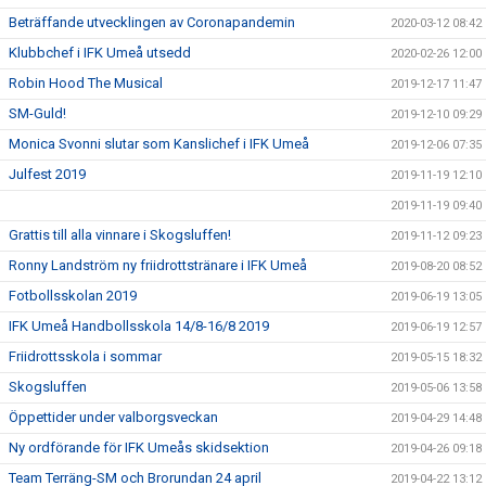
Beträffande utvecklingen av Coronapandemin
2020-03-12 08:42
Klubbchef i IFK Umeå utsedd
2020-02-26 12:00
Robin Hood The Musical
2019-12-17 11:47
SM-Guld!
2019-12-10 09:29
Monica Svonni slutar som Kanslichef i IFK Umeå
2019-12-06 07:35
Julfest 2019
2019-11-19 12:10
2019-11-19 09:40
Grattis till alla vinnare i Skogsluffen!
2019-11-12 09:23
Ronny Landström ny friidrottstränare i IFK Umeå
2019-08-20 08:52
Fotbollsskolan 2019
2019-06-19 13:05
IFK Umeå Handbollsskola 14/8-16/8 2019
2019-06-19 12:57
Friidrottsskola i sommar
2019-05-15 18:32
Skogsluffen
2019-05-06 13:58
Öppettider under valborgsveckan
2019-04-29 14:48
Ny ordförande för IFK Umeås skidsektion
2019-04-26 09:18
Team Terräng-SM och Brorundan 24 april
2019-04-22 13:12