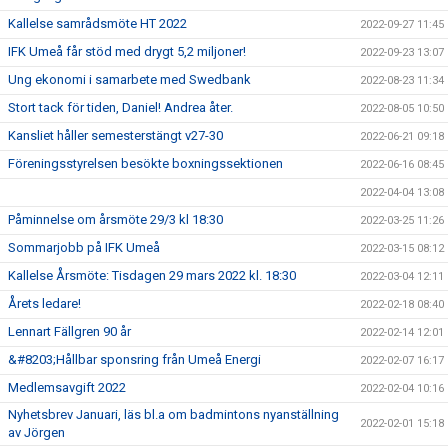
Kallelse samrådsmöte HT 2022
2022-09-27 11:45
IFK Umeå får stöd med drygt 5,2 miljoner!
2022-09-23 13:07
Ung ekonomi i samarbete med Swedbank
2022-08-23 11:34
Stort tack för tiden, Daniel! Andrea åter.
2022-08-05 10:50
Kansliet håller semesterstängt v27-30
2022-06-21 09:18
Föreningsstyrelsen besökte boxningssektionen
2022-06-16 08:45
2022-04-04 13:08
Påminnelse om årsmöte 29/3 kl 18:30
2022-03-25 11:26
Sommarjobb på IFK Umeå
2022-03-15 08:12
Kallelse Årsmöte: Tisdagen 29 mars 2022 kl. 18:30
2022-03-04 12:11
Årets ledare!
2022-02-18 08:40
Lennart Fällgren 90 år
2022-02-14 12:01
&#8203;Hållbar sponsring från Umeå Energi
2022-02-07 16:17
Medlemsavgift 2022
2022-02-04 10:16
Nyhetsbrev Januari, läs bl.a om badmintons nyanställning
2022-02-01 15:18
av Jörgen