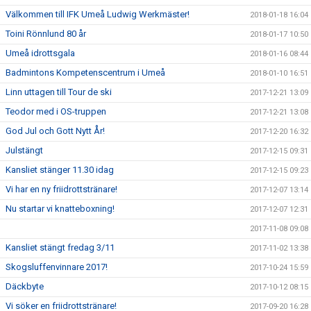
Välkommen till IFK Umeå Ludwig Werkmäster!
2018-01-18 16:04
Toini Rönnlund 80 år
2018-01-17 10:50
Umeå idrottsgala
2018-01-16 08:44
Badmintons Kompetenscentrum i Umeå
2018-01-10 16:51
Linn uttagen till Tour de ski
2017-12-21 13:09
Teodor med i OS-truppen
2017-12-21 13:08
God Jul och Gott Nytt År!
2017-12-20 16:32
Julstängt
2017-12-15 09:31
Kansliet stänger 11.30 idag
2017-12-15 09:23
Vi har en ny friidrottstränare!
2017-12-07 13:14
Nu startar vi knatteboxning!
2017-12-07 12:31
2017-11-08 09:08
Kansliet stängt fredag 3/11
2017-11-02 13:38
Skogsluffenvinnare 2017!
2017-10-24 15:59
Däckbyte
2017-10-12 08:15
Vi söker en friidrottstränare!
2017-09-20 16:28