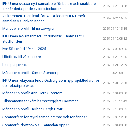
IFK Umeå skapar nytt samarbete för bättre och snabbare
2025-09-25 13:08
omhändertagande av idrottsskador
Välkommen till en kväll för ALLA ledare i IFK Umeå,
2025-09-24 16:05
anmälan via länken nedan!
Månadens profil - Elma Löwgren
2025-09-19 13:15
IFK Umeå avvaktar med Fritidskortet – hänvisar till
2025-09-12 08:12
stödfonden
Ivar Söderlind 1944 – 2025
2025-09-05 09:55
Höstbrev till våra ledare
2025-08-25 14:56
Ledig lägenhet
2025-08-21 12:09
Månadens profil - Simon Stenberg
2025-08-01
IFK Umeå rekryterar Frida Östberg som ny projektledare för
2025-07-31 17:58
demokratiprojektet
Månadens profil: Ann-Gerd Sjöström!
2025-07-04 09:00
Tillsammans för våra barns trygghet i sommar
2025-06-13 11:49
Månadens profil - Ruben Bergh Drott!
2025-06-10 09:05
Sommarfest för styrelsemedlemmar och tonåringar!
2025-06-09 12:58
Sommarfriidrottsskola – anmälan öppen!
2025-06-04 08:58