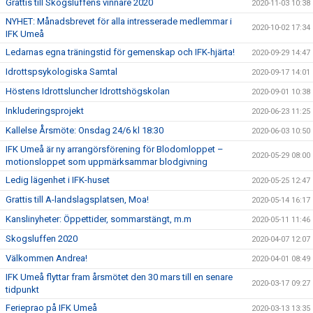
Grattis till Skogsluffens vinnare 2020
2020-11-03 10:38
NYHET: Månadsbrevet för alla intresserade medlemmar i
2020-10-02 17:34
IFK Umeå
Ledarnas egna träningstid för gemenskap och IFK-hjärta!
2020-09-29 14:47
Idrottspsykologiska Samtal
2020-09-17 14:01
Höstens Idrottsluncher Idrottshögskolan
2020-09-01 10:38
Inkluderingsprojekt
2020-06-23 11:25
Kallelse Årsmöte: Onsdag 24/6 kl 18:30
2020-06-03 10:50
IFK Umeå är ny arrangörsförening för Blodomloppet –
2020-05-29 08:00
motionsloppet som uppmärksammar blodgivning
Ledig lägenhet i IFK-huset
2020-05-25 12:47
Grattis till A-landslagsplatsen, Moa!
2020-05-14 16:17
Kanslinyheter: Öppettider, sommarstängt, m.m
2020-05-11 11:46
Skogsluffen 2020
2020-04-07 12:07
Välkommen Andrea!
2020-04-01 08:49
IFK Umeå flyttar fram årsmötet den 30 mars till en senare
2020-03-17 09:27
tidpunkt
Ferieprao på IFK Umeå
2020-03-13 13:35