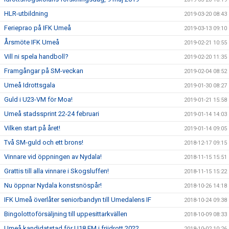
HLR-utbildning
2019-03-20 08:43
Ferieprao på IFK Umeå
2019-03-13 09:10
Årsmöte IFK Umeå
2019-02-21 10:55
Vill ni spela handboll?
2019-02-20 11:35
Framgångar på SM-veckan
2019-02-04 08:52
Umeå Idrottsgala
2019-01-30 08:27
Guld i U23-VM för Moa!
2019-01-21 15:58
Umeå stadssprint 22-24 februari
2019-01-14 14:03
Vilken start på året!
2019-01-14 09:05
Två SM-guld och ett brons!
2018-12-17 09:15
Vinnare vid öppningen av Nydala!
2018-11-15 15:51
Grattis till alla vinnare i Skogsluffen!
2018-11-15 15:22
Nu öppnar Nydala konstsnöspår!
2018-10-26 14:18
IFK Umeå överlåter seniorbandyn till Umedalens IF
2018-10-24 09:38
Bingolottoförsäljning till uppesittarkvällen
2018-10-09 08:33
Umeå kandidatstad för U18 EM i friidrott 2022
2018-10-02 10:26