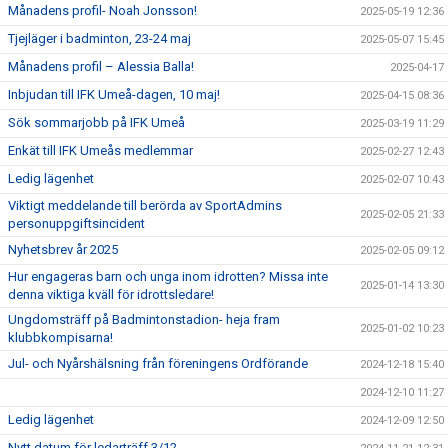
Månadens profil- Noah Jonsson!
2025-05-19 12:36
Tjejläger i badminton, 23-24 maj
2025-05-07 15:45
Månadens profil – Alessia Balla!
2025-04-17
Inbjudan till IFK Umeå-dagen, 10 maj!
2025-04-15 08:36
Sök sommarjobb på IFK Umeå
2025-03-19 11:29
Enkät till IFK Umeås medlemmar
2025-02-27 12:43
Ledig lägenhet
2025-02-07 10:43
Viktigt meddelande till berörda av SportAdmins
2025-02-05 21:33
personuppgiftsincident
Nyhetsbrev år 2025
2025-02-05 09:12
Hur engageras barn och unga inom idrotten? Missa inte
2025-01-14 13:30
denna viktiga kväll för idrottsledare!
Ungdomsträff på Badmintonstadion- heja fram
2025-01-02 10:23
klubbkompisarna!
Jul- och Nyårshälsning från föreningens Ordförande
2024-12-18 15:40
2024-12-10 11:27
Ledig lägenhet
2024-12-09 12:50
Nytt datum för ledarträff 3/12