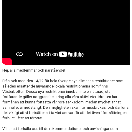
Hej, alla medlemmar och närstående!
Från och med den 14/12 får hela Sverige nya allmänna restriktioner som
således ersätter de nuvarande lokala restriktionerna som finns i
Västerbotten. Dessa nya restriktioner innebär inte en lättnad, utan
fortfarande gäller noggrannhet kring alla våra aktiviteter. Idrotten har
förmånen att kunna fortsätta vår rörelserikedom medan mycket annat i
samhället är nedstängt. Den möjligheten ska inte missbrukas, och därför är
det viktigt att vi fortsätter att ta vårt ansvar för att det även i fortsättningen
förblir tillåtet att idrotta!
Vi har att förhålla oss till de rekommendationer och anvisningar som