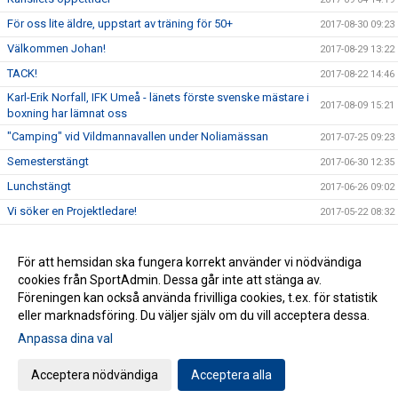
För oss lite äldre, uppstart av träning för 50+
2017-08-30 09:23
Välkommen Johan!
2017-08-29 13:22
TACK!
2017-08-22 14:46
Karl-Erik Norfall, IFK Umeå - länets förste svenske mästare i
2017-08-09 15:21
boxning har lämnat oss
"Camping" vid Vildmannavallen under Noliamässan
2017-07-25 09:23
Semesterstängt
2017-06-30 12:35
Lunchstängt
2017-06-26 09:02
Vi söker en Projektledare!
2017-05-22 08:32
Idrottscaféträff i klubblokalen
2017-05-10 14:38
Skogsluffen 2017
För att hemsidan ska fungera korrekt använder vi nödvändiga
2017-05-08 08:49
cookies från SportAdmin. Dessa går inte att stänga av.
IFK Umeå får 2,3 miljoner för satsning på integration
2017-04-07 08:03
Föreningen kan också använda frivilliga cookies, t.ex. för statistik
eller marknadsföring. Du väljer själv om du vill acceptera dessa.
Anpassa dina val
Cookie-inställningar
Gå till Webbversion
Acceptera nödvändiga
Acceptera alla