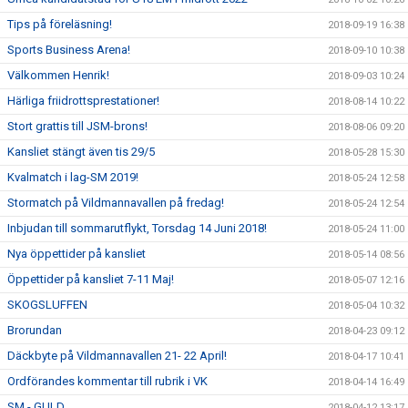
Tips på föreläsning!
2018-09-19 16:38
Sports Business Arena!
2018-09-10 10:38
Välkommen Henrik!
2018-09-03 10:24
Härliga friidrottsprestationer!
2018-08-14 10:22
Stort grattis till JSM-brons!
2018-08-06 09:20
Kansliet stängt även tis 29/5
2018-05-28 15:30
Kvalmatch i lag-SM 2019!
2018-05-24 12:58
Stormatch på Vildmannavallen på fredag!
2018-05-24 12:54
Inbjudan till sommarutflykt, Torsdag 14 Juni 2018!
2018-05-24 11:00
Nya öppettider på kansliet
2018-05-14 08:56
Öppettider på kansliet 7-11 Maj!
2018-05-07 12:16
SKOGSLUFFEN
2018-05-04 10:32
Brorundan
2018-04-23 09:12
Däckbyte på Vildmannavallen 21- 22 April!
2018-04-17 10:41
Ordförandes kommentar till rubrik i VK
2018-04-14 16:49
SM - GULD
2018-04-12 13:17