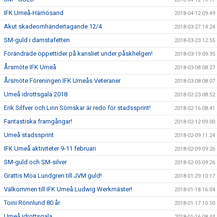
IFK Umeå-Härnösand
2018-04-12 09:49
Akut skadeomhändertagande 12/4
2018-03-27 14:24
SM-guld i damstafetten
2018-03-23 12:55
Förändrade öppettider på kansliet under påskhelgen!
2018-03-19 09:35
Årsmöte IFK Umeå
2018-03-08 08:27
Årsmöte Föreningen IFK Umeås Veteraner
2018-03-08 08:07
Umeå idrottsgala 2018
2018-02-23 08:52
Erik Silfver och Linn Sömskar är redo för stadssprint!
2018-02-16 08:41
Fantastiska framgångar!
2018-02-12 09:00
Umeå stadssprint
2018-02-09 11:24
IFK Umeå aktiviteter 9-11 februari
2018-02-09 09:26
SM-guld och SM-silver
2018-02-05 09:26
Grattis Moa Lundgren till JVM guld!
2018-01-29 10:17
Välkommen till IFK Umeå Ludwig Werkmäster!
2018-01-18 16:04
Toini Rönnlund 80 år
2018-01-17 10:50
Umeå idrottsgala
2018-01-16 08:44