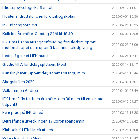
Idrottspsykologiska Samtal
2020-09-17 14:01
Höstens Idrottsluncher Idrottshögskolan
2020-09-01 10:38
Inkluderingsprojekt
2020-06-23 11:25
Kallelse Årsmöte: Onsdag 24/6 kl 18:30
2020-06-03 10:50
IFK Umeå är ny arrangörsförening för Blodomloppet –
2020-05-29 08:00
motionsloppet som uppmärksammar blodgivning
Ledig lägenhet i IFK-huset
2020-05-25 12:47
Grattis till A-landslagsplatsen, Moa!
2020-05-14 16:17
Kanslinyheter: Öppettider, sommarstängt, m.m
2020-05-11 11:46
Skogsluffen 2020
2020-04-07 12:07
Välkommen Andrea!
2020-04-01 08:49
IFK Umeå flyttar fram årsmötet den 30 mars till en senare
2020-03-17 09:27
tidpunkt
Ferieprao på IFK Umeå
2020-03-13 13:35
Beträffande utvecklingen av Coronapandemin
2020-03-12 08:42
Klubbchef i IFK Umeå utsedd
2020-02-26 12:00
Robin Hood The Musical
2019-12-17 11:47