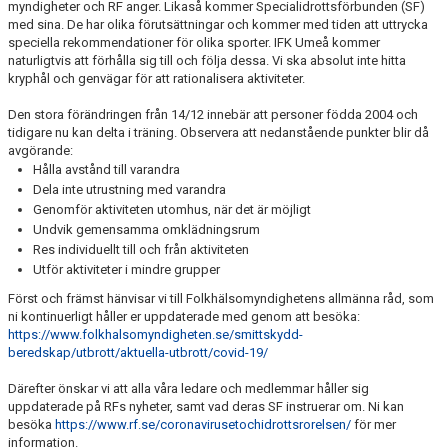
myndigheter och RF anger. Likaså kommer Specialidrottsförbunden (SF)
med sina. De har olika förutsättningar och kommer med tiden att uttrycka
speciella rekommendationer för olika sporter. IFK Umeå kommer
naturligtvis att förhålla sig till och följa dessa. Vi ska absolut inte hitta
kryphål och genvägar för att rationalisera aktiviteter.
Den stora förändringen från 14/12 innebär att personer födda 2004 och
tidigare nu kan delta i träning. Observera att nedanstående punkter blir då
avgörande:
Hålla avstånd till varandra
Dela inte utrustning med varandra
Genomför aktiviteten utomhus, när det är möjligt
Undvik gemensamma omklädningsrum
Res individuellt till och från aktiviteten
Utför aktiviteter i mindre grupper
Först och främst hänvisar vi till Folkhälsomyndighetens allmänna råd, som
ni kontinuerligt håller er uppdaterade med genom att besöka:
https://www.folkhalsomyndigheten.se/smittskydd-
beredskap/utbrott/aktuella-utbrott/covid-19/
Därefter önskar vi att alla våra ledare och medlemmar håller sig
uppdaterade på RFs nyheter, samt vad deras SF instruerar om. Ni kan
besöka
https://www.rf.se/coronavirusetochidrottsrorelsen/
för mer
information.