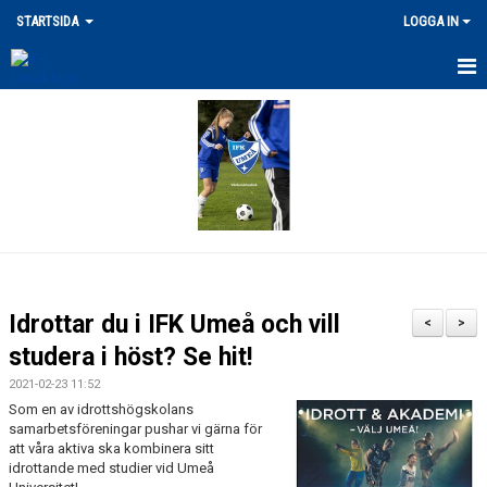
STARTSIDA
LOGGA IN
SENASTE NYHETERNA
VÅRA ANLÄGGNINGAR
MERCH
DOKUMENT
LEDARPOLICY/KRISHANTERING
Idrottar du i IFK Umeå och vill
<
>
FRITIDSKORTET / STÖDFOND
studera i höst? Se hit!
2021-02-23 11:52
UTLÄGG/ERSÄTTNING
Som en av idrottshögskolans
samarbetsföreningar pushar vi gärna för
FÖRSÄKRING / SKADOR
att våra aktiva ska kombinera sitt
idrottande med studier vid Umeå