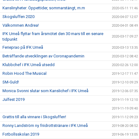
Kanslinyheter: Öppettider, sommarstängt, m.m
2020-05-11 11:46
Skogsluffen 2020
2020-04-07 12:07
Välkommen Andrea!
2020-04-01 08:49
IFK Umeå flyttar fram årsmötet den 30 mars till en senare
2020-03-17 09:27
tidpunkt
Ferieprao på IFK Umeå
2020-03-13 13:35
Beträffande utvecklingen av Coronapandemin
2020-03-12 08:42
Klubbchef i IFK Umeå utsedd
2020-02-26 12:00
Robin Hood The Musical
2019-12-17 11:47
SM-Guld!
2019-12-10 09:29
Monica Svonni slutar som Kanslichef i IFK Umeå
2019-12-06 07:35
Julfest 2019
2019-11-19 12:10
2019-11-19 09:40
Grattis till alla vinnare i Skogsluffen!
2019-11-12 09:23
Ronny Landström ny friidrottstränare i IFK Umeå
2019-08-20 08:52
Fotbollsskolan 2019
2019-06-19 13:05