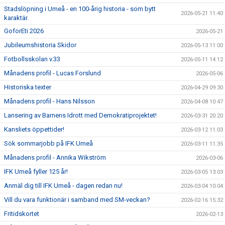
Stadslöpning i Umeå - en 100-årig historia - som bytt
2026-05-21 11:40
karaktär.
GoforEti 2026
2026-05-21
Jubileumshistoria Skidor
2026-05-13 11:00
Fotbollsskolan v.33
2026-05-11 14:12
Månadens profil - Lucas Forslund
2026-05-06
Historiska texter
2026-04-29 09:30
Månadens profil - Hans Nilsson
2026-04-08 10:47
Lansering av Barnens Idrott med Demokratiprojektet!
2026-03-31 20:20
Kansliets öppettider!
2026-03-12 11:03
Sök sommarjobb på IFK Umeå
2026-03-11 11:35
Månadens profil - Annika Wikström
2026-03-06
IFK Umeå fyller 125 år!
2026-03-05 13:03
Anmäl dig till IFK Umeå - dagen redan nu!
2026-03-04 10:04
Vill du vara funktionär i samband med SM-veckan?
2026-02-16 15:32
Fritidskortet
2026-02-13