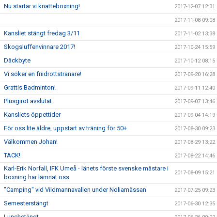
Nu startar vi knatteboxning!
2017-12-07 12:31
2017-11-08 09:08
Kansliet stängt fredag 3/11
2017-11-02 13:38
Skogsluffenvinnare 2017!
2017-10-24 15:59
Däckbyte
2017-10-12 08:15
Vi söker en friidrottstränare!
2017-09-20 16:28
Grattis Badminton!
2017-09-11 12:40
Plusgirot avslutat
2017-09-07 13:46
Kansliets öppettider
2017-09-04 14:19
För oss lite äldre, uppstart av träning för 50+
2017-08-30 09:23
Välkommen Johan!
2017-08-29 13:22
TACK!
2017-08-22 14:46
Karl-Erik Norfall, IFK Umeå - länets förste svenske mästare i
2017-08-09 15:21
boxning har lämnat oss
"Camping" vid Vildmannavallen under Noliamässan
2017-07-25 09:23
Semesterstängt
2017-06-30 12:35
Lunchstängt