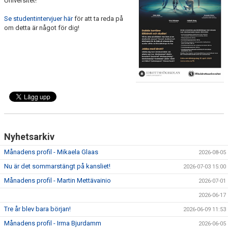
Universitet!
Se studentintervjuer här
för att ta reda på
om detta är något för dig!
Nyhetsarkiv
Månadens profil - Mikaela Glaas
2026-08-05
Nu är det sommarstängt på kansliet!
2026-07-03 15:00
Månadens profil - Martin Mettävainio
2026-07-01
2026-06-17
Tre år blev bara början!
2026-06-09 11:53
Månadens profil - Irma Bjurdamm
2026-06-05