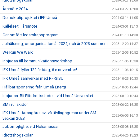
Idrottshögskolan
2024-03-27 15:00
Årsmöte 2024
2024-03-27 13:00
Demokratiprojektet i IFK Umeå
2024-03-14 11:05
Kallelse till årsmöte
2024-03-01 13:13
Genomfört ledarskapsprogram
2024-01-10 14:30
Julhälsning, omorganisation år 2024, och år 2023 summerat
2023-12-20 14:37
We Run We Walk
2023-12-05 10:52
Inbjudan till kommunikationsworkshop
2023-11-06 15:30
IFK Umeå fyller 122 år idag, 6:e november!
2023-11-06 10:15
IFK Umeå samverkar med RF-SISU
2023-10-23 10:33
Hållbar sponsring från Umeå Energi
2023-10-06 12:44
Inbjudan: Bli Elitidrottsstudent vid Umeå Universitet
2023-08-10 10:43
SM i rullskidor
2023-06-22 16:35
IFK Umeå: Arrangörer av två tävlingsgrenar under SM-
2023-06-05 16:13
veckan 2023
Jobbmöjlighet vid Noliamässan
2023-05-08 15:35
Idrottshögskolan
2023-04-26 13:23