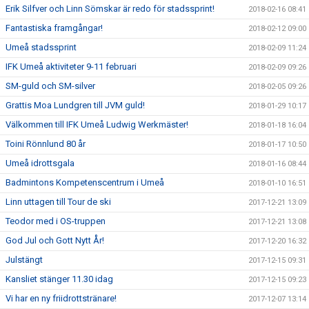
Erik Silfver och Linn Sömskar är redo för stadssprint!
2018-02-16 08:41
Fantastiska framgångar!
2018-02-12 09:00
Umeå stadssprint
2018-02-09 11:24
IFK Umeå aktiviteter 9-11 februari
2018-02-09 09:26
SM-guld och SM-silver
2018-02-05 09:26
Grattis Moa Lundgren till JVM guld!
2018-01-29 10:17
Välkommen till IFK Umeå Ludwig Werkmäster!
2018-01-18 16:04
Toini Rönnlund 80 år
2018-01-17 10:50
Umeå idrottsgala
2018-01-16 08:44
Badmintons Kompetenscentrum i Umeå
2018-01-10 16:51
Linn uttagen till Tour de ski
2017-12-21 13:09
Teodor med i OS-truppen
2017-12-21 13:08
God Jul och Gott Nytt År!
2017-12-20 16:32
Julstängt
2017-12-15 09:31
Kansliet stänger 11.30 idag
2017-12-15 09:23
Vi har en ny friidrottstränare!
2017-12-07 13:14