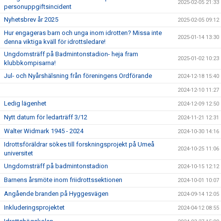
2025-02-05 21:33
personuppgiftsincident
Nyhetsbrev år 2025
2025-02-05 09:12
Hur engageras barn och unga inom idrotten? Missa inte
2025-01-14 13:30
denna viktiga kväll för idrottsledare!
Ungdomsträff på Badmintonstadion- heja fram
2025-01-02 10:23
klubbkompisarna!
Jul- och Nyårshälsning från föreningens Ordförande
2024-12-18 15:40
2024-12-10 11:27
Ledig lägenhet
2024-12-09 12:50
Nytt datum för ledarträff 3/12
2024-11-21 12:31
Walter Widmark 1945 - 2024
2024-10-30 14:16
Idrottsföräldrar sökes till forskningsprojekt på Umeå
2024-10-25 11:06
universitet
Ungdomsträff på badmintonstadion
2024-10-15 12:12
Barnens årsmöte inom friidrottssektionen
2024-10-01 10:07
Angående branden på Hyggesvägen
2024-09-14 12:05
Inkluderingsprojektet
2024-04-12 08:55