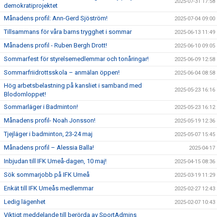
2025-07-31 17:58
demokratiprojektet
Månadens profil: Ann-Gerd Sjöström!
2025-07-04 09:00
Tillsammans för våra barns trygghet i sommar
2025-06-13 11:49
Månadens profil - Ruben Bergh Drott!
2025-06-10 09:05
Sommarfest för styrelsemedlemmar och tonåringar!
2025-06-09 12:58
Sommarfriidrottsskola – anmälan öppen!
2025-06-04 08:58
Hög arbetsbelastning på kansliet i samband med
2025-05-23 16:16
Blodomloppet!
Sommarläger i Badminton!
2025-05-23 16:12
Månadens profil- Noah Jonsson!
2025-05-19 12:36
Tjejläger i badminton, 23-24 maj
2025-05-07 15:45
Månadens profil – Alessia Balla!
2025-04-17
Inbjudan till IFK Umeå-dagen, 10 maj!
2025-04-15 08:36
Sök sommarjobb på IFK Umeå
2025-03-19 11:29
Enkät till IFK Umeås medlemmar
2025-02-27 12:43
Ledig lägenhet
2025-02-07 10:43
Viktigt meddelande till berörda av SportAdmins