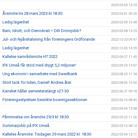
2023-03-03 13:29
Årsmöte tis 28 mars 2023 kl.18.30
2023-03-01 09:25
Ledig lägenhet
2023-02-09 16:48
Barn, Idrott, och Demokrati = Ditt Drömjobb?
2023-02-08 13:29
Jul- och Nyårshälsning från föreningens Ordförande
2022-12-23 09:47
Ledig lägenhet
2022-12-05 14:39
Kallelse samrådsmöte HT 2022
2022-09-27 11:45
IFK Umeå får stöd med drygt 5,2 miljoner!
2022-09-23 13:07
Ung ekonomi i samarbete med Swedbank
2022-08-23 11:34
Stort tack för tiden, Daniel! Andrea åter.
2022-08-05 10:50
Kansliet håller semesterstängt v27-30
2022-06-21 09:18
Föreningsstyrelsen besökte boxningssektionen
2022-06-16 08:45
2022-04-04 13:08
Påminnelse om årsmöte 29/3 kl 18:30
2022-03-25 11:26
Sommarjobb på IFK Umeå
2022-03-15 08:12
Kallelse Årsmöte: Tisdagen 29 mars 2022 kl. 18:30
2022-03-04 12:11