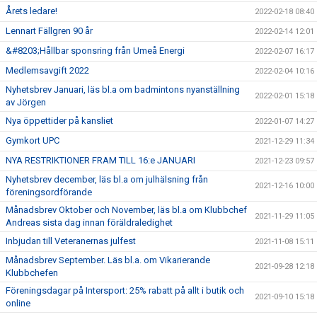
Årets ledare!
2022-02-18 08:40
Lennart Fällgren 90 år
2022-02-14 12:01
&#8203;Hållbar sponsring från Umeå Energi
2022-02-07 16:17
Medlemsavgift 2022
2022-02-04 10:16
Nyhetsbrev Januari, läs bl.a om badmintons nyanställning
2022-02-01 15:18
av Jörgen
Nya öppettider på kansliet
2022-01-07 14:27
Gymkort UPC
2021-12-29 11:34
NYA RESTRIKTIONER FRAM TILL 16:e JANUARI
2021-12-23 09:57
Nyhetsbrev december, läs bl.a om julhälsning från
2021-12-16 10:00
föreningsordförande
Månadsbrev Oktober och November, läs bl.a om Klubbchef
2021-11-29 11:05
Andreas sista dag innan föräldraledighet
Inbjudan till Veteranernas julfest
2021-11-08 15:11
Månadsbrev September. Läs bl.a. om Vikarierande
2021-09-28 12:18
Klubbchefen
Föreningsdagar på Intersport: 25% rabatt på allt i butik och
2021-09-10 15:18
online