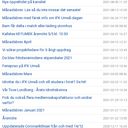
Nya öppettider på kansliet
2021-08-30 11:29
Månadsbrev: Läs så du inte missar det senaste!
2021-08-13 15:09
Månadsbrev med färsk info om IFK Umeå-dagen
2021-06-24 17:59
Barn får delta i match eller tävling utomhus
2021-04-30 08:40
Kallelse till FUMEK årsmöte 5/5 kl. 13:30
2021-04-21 16:27
Månadsbrev April
2021-04-15 12:21
Vi söker projektledare för 3-årigt uppdrag
2021-04-12 10:49
De blev fritidsnämndens stipendiater 2021
2021-04-01 11:12
Ferieprao på IFK Umeå
2021-03-15 10:46
Månadsbrev Mars
2021-03-05 08:46
Idrottar du i IFK Umeå och vill studera i höst? Se hit!
2021-02-23 11:52
Vår Tove Lundberg - Årets Idrottskvinna
2021-02-19 10:34
Fick du också flera medlemsskapsfakturor och undrar
2021-01-29 15:13
varför?
Månadsbrev Januari 2021
2021-01-27 17:01
Årsmöte
2021-01-22 13:00
Uppdaterade Coronariktlinjer från och med 14/12
2020-12-11 16:05