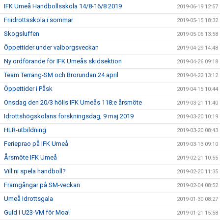
IFK Umeå Handbollsskola 14/8-16/8 2019
2019-06-19 12:57
Friidrottsskola i sommar
2019-05-15 18:32
Skogsluffen
2019-05-06 13:58
Öppettider under valborgsveckan
2019-04-29 14:48
Ny ordförande för IFK Umeås skidsektion
2019-04-26 09:18
Team Terräng-SM och Brorundan 24 april
2019-04-22 13:12
Öppettider i Påsk
2019-04-15 10:44
Onsdag den 20/3 hölls IFK Umeås 118:e årsmöte
2019-03-21 11:40
Idrottshögskolans forskningsdag, 9 maj 2019
2019-03-20 10:19
HLR-utbildning
2019-03-20 08:43
Ferieprao på IFK Umeå
2019-03-13 09:10
Årsmöte IFK Umeå
2019-02-21 10:55
Vill ni spela handboll?
2019-02-20 11:35
Framgångar på SM-veckan
2019-02-04 08:52
Umeå Idrottsgala
2019-01-30 08:27
Guld i U23-VM för Moa!
2019-01-21 15:58