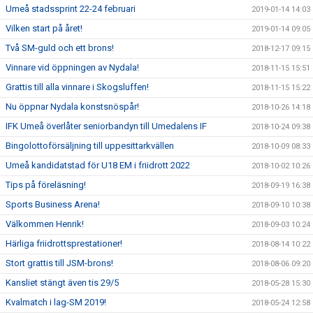
Umeå stadssprint 22-24 februari
2019-01-14 14:03
Vilken start på året!
2019-01-14 09:05
Två SM-guld och ett brons!
2018-12-17 09:15
Vinnare vid öppningen av Nydala!
2018-11-15 15:51
Grattis till alla vinnare i Skogsluffen!
2018-11-15 15:22
Nu öppnar Nydala konstsnöspår!
2018-10-26 14:18
IFK Umeå överlåter seniorbandyn till Umedalens IF
2018-10-24 09:38
Bingolottoförsäljning till uppesittarkvällen
2018-10-09 08:33
Umeå kandidatstad för U18 EM i friidrott 2022
2018-10-02 10:26
Tips på föreläsning!
2018-09-19 16:38
Sports Business Arena!
2018-09-10 10:38
Välkommen Henrik!
2018-09-03 10:24
Härliga friidrottsprestationer!
2018-08-14 10:22
Stort grattis till JSM-brons!
2018-08-06 09:20
Kansliet stängt även tis 29/5
2018-05-28 15:30
Kvalmatch i lag-SM 2019!
2018-05-24 12:58