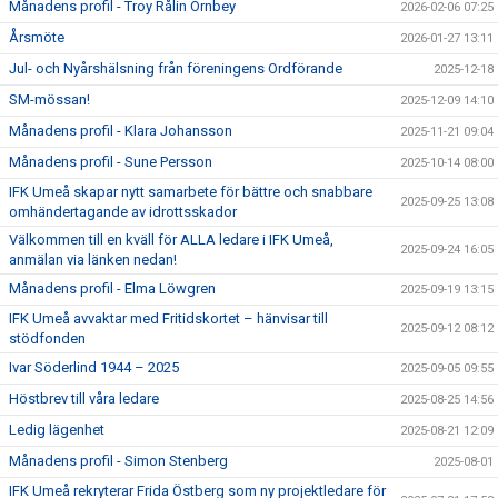
Månadens profil - Troy Rålin Örnbey
2026-02-06 07:25
Årsmöte
2026-01-27 13:11
Jul- och Nyårshälsning från föreningens Ordförande
2025-12-18
SM-mössan!
2025-12-09 14:10
Månadens profil - Klara Johansson
2025-11-21 09:04
Månadens profil - Sune Persson
2025-10-14 08:00
IFK Umeå skapar nytt samarbete för bättre och snabbare
2025-09-25 13:08
omhändertagande av idrottsskador
Välkommen till en kväll för ALLA ledare i IFK Umeå,
2025-09-24 16:05
anmälan via länken nedan!
Månadens profil - Elma Löwgren
2025-09-19 13:15
IFK Umeå avvaktar med Fritidskortet – hänvisar till
2025-09-12 08:12
stödfonden
Ivar Söderlind 1944 – 2025
2025-09-05 09:55
Höstbrev till våra ledare
2025-08-25 14:56
Ledig lägenhet
2025-08-21 12:09
Månadens profil - Simon Stenberg
2025-08-01
IFK Umeå rekryterar Frida Östberg som ny projektledare för