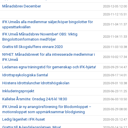
Månadsbrev December
2020-12-05 12:00
2020-11-12 15:51
IFK Umeås alla medlemmar säljer/köper bingolotter för
2020-11-04 11:37
uppesittarkvällen
IFK Umeå Månadsbrev November! OBS: Viktig
2020-11-04 11:33
Bingolottoinformation medföljer
Grattis till Skogsluffens vinnare 2020
2020-11-03 10:38
NYHET: Månadsbrevet för alla intresserade medlemmar i
2020-10-02 17:34
IFK Umeå
Ledarnas egna träningstid för gemenskap och IFK-hjärta!
2020-09-29 14:47
Idrottspsykologiska Samtal
2020-09-17 14:01
Höstens Idrottsluncher Idrottshögskolan
2020-09-01 10:38
Inkluderingsprojekt
2020-06-23 11:25
Kallelse Årsmöte: Onsdag 24/6 kl 18:30
2020-06-03 10:50
IFK Umeå är ny arrangörsförening för Blodomloppet –
2020-05-29 08:00
motionsloppet som uppmärksammar blodgivning
Ledig lägenhet i IFK-huset
2020-05-25 12:47
Grattis till A-landslagsplatsen, Moa!
2020-05-14 16:17