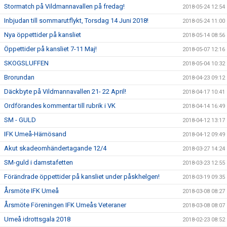
Stormatch på Vildmannavallen på fredag!
2018-05-24 12:54
Inbjudan till sommarutflykt, Torsdag 14 Juni 2018!
2018-05-24 11:00
Nya öppettider på kansliet
2018-05-14 08:56
Öppettider på kansliet 7-11 Maj!
2018-05-07 12:16
SKOGSLUFFEN
2018-05-04 10:32
Brorundan
2018-04-23 09:12
Däckbyte på Vildmannavallen 21- 22 April!
2018-04-17 10:41
Ordförandes kommentar till rubrik i VK
2018-04-14 16:49
SM - GULD
2018-04-12 13:17
IFK Umeå-Härnösand
2018-04-12 09:49
Akut skadeomhändertagande 12/4
2018-03-27 14:24
SM-guld i damstafetten
2018-03-23 12:55
Förändrade öppettider på kansliet under påskhelgen!
2018-03-19 09:35
Årsmöte IFK Umeå
2018-03-08 08:27
Årsmöte Föreningen IFK Umeås Veteraner
2018-03-08 08:07
Umeå idrottsgala 2018
2018-02-23 08:52