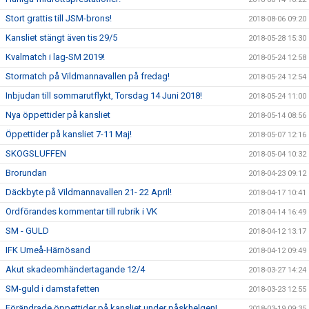
Stort grattis till JSM-brons!
2018-08-06 09:20
Kansliet stängt även tis 29/5
2018-05-28 15:30
Kvalmatch i lag-SM 2019!
2018-05-24 12:58
Stormatch på Vildmannavallen på fredag!
2018-05-24 12:54
Inbjudan till sommarutflykt, Torsdag 14 Juni 2018!
2018-05-24 11:00
Nya öppettider på kansliet
2018-05-14 08:56
Öppettider på kansliet 7-11 Maj!
2018-05-07 12:16
SKOGSLUFFEN
2018-05-04 10:32
Brorundan
2018-04-23 09:12
Däckbyte på Vildmannavallen 21- 22 April!
2018-04-17 10:41
Ordförandes kommentar till rubrik i VK
2018-04-14 16:49
SM - GULD
2018-04-12 13:17
IFK Umeå-Härnösand
2018-04-12 09:49
Akut skadeomhändertagande 12/4
2018-03-27 14:24
SM-guld i damstafetten
2018-03-23 12:55
Förändrade öppettider på kansliet under påskhelgen!
2018-03-19 09:35