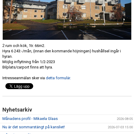
2
rum och kök,
1tr
.
66
m2.
Hyra
​6 243​
:-/mån,
(innan den kommande höjningen)
hushållsel ingår i
hyran.
Möjlig inflyttning från
1/2-2023
Bilplats
/carport
finns att hyra.
Intresseanmälan sker via
detta formulär.
Nyhetsarkiv
Månadens profil - Mikaela Glaas
2026-08-05
Nu är det sommarstängt på kansliet!
2026-07-03 15:00