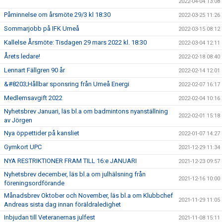
2022-04-04 13:08
Påminnelse om årsmöte 29/3 kl 18:30
2022-03-25 11:26
Sommarjobb på IFK Umeå
2022-03-15 08:12
Kallelse Årsmöte: Tisdagen 29 mars 2022 kl. 18:30
2022-03-04 12:11
Årets ledare!
2022-02-18 08:40
Lennart Fällgren 90 år
2022-02-14 12:01
&#8203;Hållbar sponsring från Umeå Energi
2022-02-07 16:17
Medlemsavgift 2022
2022-02-04 10:16
Nyhetsbrev Januari, läs bl.a om badmintons nyanställning
2022-02-01 15:18
av Jörgen
Nya öppettider på kansliet
2022-01-07 14:27
Gymkort UPC
2021-12-29 11:34
NYA RESTRIKTIONER FRAM TILL 16:e JANUARI
2021-12-23 09:57
Nyhetsbrev december, läs bl.a om julhälsning från
2021-12-16 10:00
föreningsordförande
Månadsbrev Oktober och November, läs bl.a om Klubbchef
2021-11-29 11:05
Andreas sista dag innan föräldraledighet
Inbjudan till Veteranernas julfest
2021-11-08 15:11