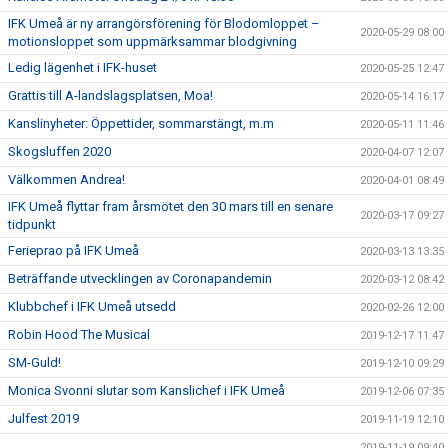
IFK Umeå är ny arrangörsförening för Blodomloppet –
2020-05-29 08:00
motionsloppet som uppmärksammar blodgivning
Ledig lägenhet i IFK-huset
2020-05-25 12:47
Grattis till A-landslagsplatsen, Moa!
2020-05-14 16:17
Kanslinyheter: Öppettider, sommarstängt, m.m
2020-05-11 11:46
Skogsluffen 2020
2020-04-07 12:07
Välkommen Andrea!
2020-04-01 08:49
IFK Umeå flyttar fram årsmötet den 30 mars till en senare
2020-03-17 09:27
tidpunkt
Ferieprao på IFK Umeå
2020-03-13 13:35
Beträffande utvecklingen av Coronapandemin
2020-03-12 08:42
Klubbchef i IFK Umeå utsedd
2020-02-26 12:00
Robin Hood The Musical
2019-12-17 11:47
SM-Guld!
2019-12-10 09:29
Monica Svonni slutar som Kanslichef i IFK Umeå
2019-12-06 07:35
Julfest 2019
2019-11-19 12:10
2019-11-19 09:40