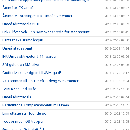
Årsmöte IFK Umeå
2018-03-08 08:27
Årsmöte Föreningen IFK Umeås Veteraner
2018-03-08 08:07
Umeå idrottsgala 2018
2018-02-23 08:52
Erik Silfver och Linn Sömskar är redo för stadssprint!
2018-02-16 08:41
Fantastiska framgångar!
2018-02-12 09:00
Umeå stadssprint
2018-02-09 11:24
IFK Umeå aktiviteter 9-11 februari
2018-02-09 09:26
SM-guld och SM-silver
2018-02-05 09:26
Grattis Moa Lundgren till JVM guld!
2018-01-29 10:17
Välkommen till IFK Umeå Ludwig Werkmäster!
2018-01-18 16:04
Toini Rönnlund 80 år
2018-01-17 10:50
Umeå idrottsgala
2018-01-16 08:44
Badmintons Kompetenscentrum i Umeå
2018-01-10 16:51
Linn uttagen till Tour de ski
2017-12-21 13:09
Teodor med i OS-truppen
2017-12-21 13:08
God Jul och Gott Nytt År!
2017-12-20 16:32