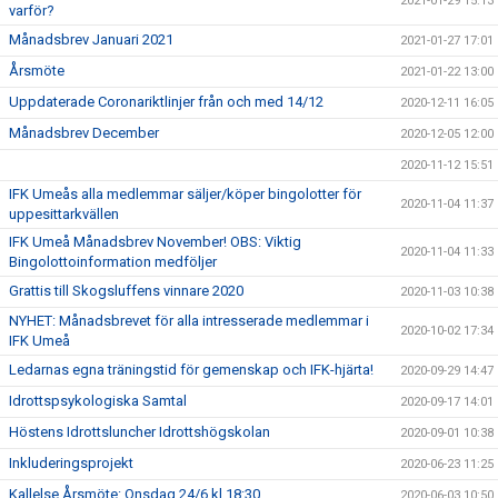
2021-01-29 15:13
varför?
Månadsbrev Januari 2021
2021-01-27 17:01
Årsmöte
2021-01-22 13:00
Uppdaterade Coronariktlinjer från och med 14/12
2020-12-11 16:05
Månadsbrev December
2020-12-05 12:00
2020-11-12 15:51
IFK Umeås alla medlemmar säljer/köper bingolotter för
2020-11-04 11:37
uppesittarkvällen
IFK Umeå Månadsbrev November! OBS: Viktig
2020-11-04 11:33
Bingolottoinformation medföljer
Grattis till Skogsluffens vinnare 2020
2020-11-03 10:38
NYHET: Månadsbrevet för alla intresserade medlemmar i
2020-10-02 17:34
IFK Umeå
Ledarnas egna träningstid för gemenskap och IFK-hjärta!
2020-09-29 14:47
Idrottspsykologiska Samtal
2020-09-17 14:01
Höstens Idrottsluncher Idrottshögskolan
2020-09-01 10:38
Inkluderingsprojekt
2020-06-23 11:25
Kallelse Årsmöte: Onsdag 24/6 kl 18:30
2020-06-03 10:50