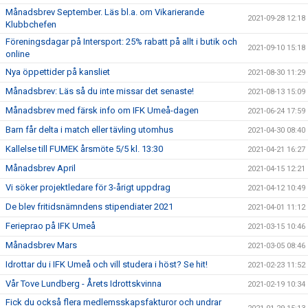
Månadsbrev September. Läs bl.a. om Vikarierande
2021-09-28 12:18
Klubbchefen
Föreningsdagar på Intersport: 25% rabatt på allt i butik och
2021-09-10 15:18
online
Nya öppettider på kansliet
2021-08-30 11:29
Månadsbrev: Läs så du inte missar det senaste!
2021-08-13 15:09
Månadsbrev med färsk info om IFK Umeå-dagen
2021-06-24 17:59
Barn får delta i match eller tävling utomhus
2021-04-30 08:40
Kallelse till FUMEK årsmöte 5/5 kl. 13:30
2021-04-21 16:27
Månadsbrev April
2021-04-15 12:21
Vi söker projektledare för 3-årigt uppdrag
2021-04-12 10:49
De blev fritidsnämndens stipendiater 2021
2021-04-01 11:12
Ferieprao på IFK Umeå
2021-03-15 10:46
Månadsbrev Mars
2021-03-05 08:46
Idrottar du i IFK Umeå och vill studera i höst? Se hit!
2021-02-23 11:52
Vår Tove Lundberg - Årets Idrottskvinna
2021-02-19 10:34
Fick du också flera medlemsskapsfakturor och undrar