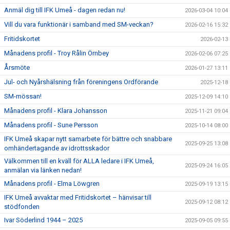
Anmäl dig till IFK Umeå - dagen redan nu!
2026-03-04 10:04
Vill du vara funktionär i samband med SM-veckan?
2026-02-16 15:32
Fritidskortet
2026-02-13
Månadens profil - Troy Rålin Örnbey
2026-02-06 07:25
Årsmöte
2026-01-27 13:11
Jul- och Nyårshälsning från föreningens Ordförande
2025-12-18
SM-mössan!
2025-12-09 14:10
Månadens profil - Klara Johansson
2025-11-21 09:04
Månadens profil - Sune Persson
2025-10-14 08:00
IFK Umeå skapar nytt samarbete för bättre och snabbare
2025-09-25 13:08
omhändertagande av idrottsskador
Välkommen till en kväll för ALLA ledare i IFK Umeå,
2025-09-24 16:05
anmälan via länken nedan!
Månadens profil - Elma Löwgren
2025-09-19 13:15
IFK Umeå avvaktar med Fritidskortet – hänvisar till
2025-09-12 08:12
stödfonden
Ivar Söderlind 1944 – 2025
2025-09-05 09:55