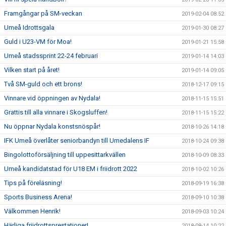
Framgångar på SM-veckan
2019-02-04 08:52
Umeå Idrottsgala
2019-01-30 08:27
Guld i U23-VM för Moa!
2019-01-21 15:58
Umeå stadssprint 22-24 februari
2019-01-14 14:03
Vilken start på året!
2019-01-14 09:05
Två SM-guld och ett brons!
2018-12-17 09:15
Vinnare vid öppningen av Nydala!
2018-11-15 15:51
Grattis till alla vinnare i Skogsluffen!
2018-11-15 15:22
Nu öppnar Nydala konstsnöspår!
2018-10-26 14:18
IFK Umeå överlåter seniorbandyn till Umedalens IF
2018-10-24 09:38
Bingolottoförsäljning till uppesittarkvällen
2018-10-09 08:33
Umeå kandidatstad för U18 EM i friidrott 2022
2018-10-02 10:26
Tips på föreläsning!
2018-09-19 16:38
Sports Business Arena!
2018-09-10 10:38
Välkommen Henrik!
2018-09-03 10:24
Härliga friidrottsprestationer!
2018-08-14 10:22