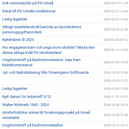
Sök sommarjobb på IFK Umeå
2025-03-19 11:29
Enkät till IFK Umeås medlemmar
2025-02-27 12:43
Ledig lägenhet
2025-02-07 10:43
Viktigt meddelande till berörda av SportAdmins
2025-02-05 21:33
personuppgiftsincident
Nyhetsbrev år 2025
2025-02-05 09:12
Hur engageras barn och unga inom idrotten? Missa inte
2025-01-14 13:30
denna viktiga kväll för idrottsledare!
Ungdomsträff på Badmintonstadion- heja fram
2025-01-02 10:23
klubbkompisarna!
Jul- och Nyårshälsning från föreningens Ordförande
2024-12-18 15:40
2024-12-10 11:27
Ledig lägenhet
2024-12-09 12:50
Nytt datum för ledarträff 3/12
2024-11-21 12:31
Walter Widmark 1945 - 2024
2024-10-30 14:16
Idrottsföräldrar sökes till forskningsprojekt på Umeå
2024-10-25 11:06
universitet
Ungdomsträff på badmintonstadion
2024-10-15 12:12