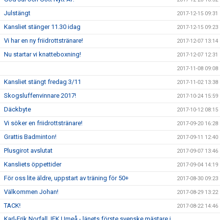
Julstängt
2017-12-15 09:31
Kansliet stänger 11.30 idag
2017-12-15 09:23
Vi har en ny friidrottstränare!
2017-12-07 13:14
Nu startar vi knatteboxning!
2017-12-07 12:31
2017-11-08 09:08
Kansliet stängt fredag 3/11
2017-11-02 13:38
Skogsluffenvinnare 2017!
2017-10-24 15:59
Däckbyte
2017-10-12 08:15
Vi söker en friidrottstränare!
2017-09-20 16:28
Grattis Badminton!
2017-09-11 12:40
Plusgirot avslutat
2017-09-07 13:46
Kansliets öppettider
2017-09-04 14:19
För oss lite äldre, uppstart av träning för 50+
2017-08-30 09:23
Välkommen Johan!
2017-08-29 13:22
TACK!
2017-08-22 14:46
Karl-Erik Norfall, IFK Umeå - länets förste svenske mästare i