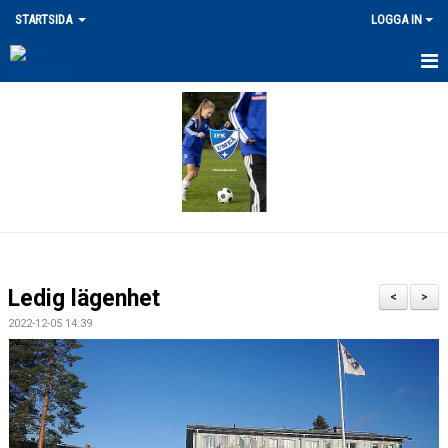
STARTSIDA
LOGGA IN
SENASTE NYHETERNA
VÅRA ANLÄGGNINGAR
MERCH
DOKUMENT
LEDARPOLICY/KRISHANTERING
Ledig lägenhet
<
>
FRITIDSKORTET / STÖDFOND
2022-12-05 14:39
UTLÄGG/ERSÄTTNING
FÖRSÄKRING / SKADOR