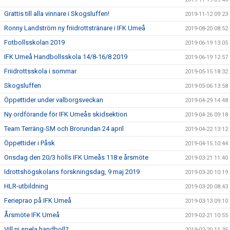
Grattis till alla vinnare i Skogsluffen!
2019-11-12 09:23
Ronny Landström ny friidrottstränare i IFK Umeå
2019-08-20 08:52
Fotbollsskolan 2019
2019-06-19 13:05
IFK Umeå Handbollsskola 14/8-16/8 2019
2019-06-19 12:57
Friidrottsskola i sommar
2019-05-15 18:32
Skogsluffen
2019-05-06 13:58
Öppettider under valborgsveckan
2019-04-29 14:48
Ny ordförande för IFK Umeås skidsektion
2019-04-26 09:18
Team Terräng-SM och Brorundan 24 april
2019-04-22 13:12
Öppettider i Påsk
2019-04-15 10:44
Onsdag den 20/3 hölls IFK Umeås 118:e årsmöte
2019-03-21 11:40
Idrottshögskolans forskningsdag, 9 maj 2019
2019-03-20 10:19
HLR-utbildning
2019-03-20 08:43
Ferieprao på IFK Umeå
2019-03-13 09:10
Årsmöte IFK Umeå
2019-02-21 10:55
Vill ni spela handboll?
2019-02-20 11:35