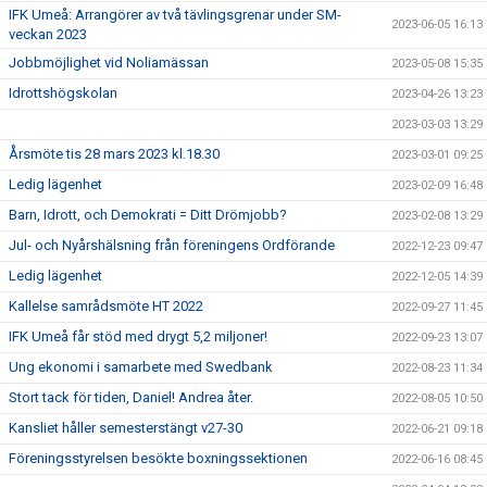
IFK Umeå: Arrangörer av två tävlingsgrenar under SM-
2023-06-05 16:13
veckan 2023
Jobbmöjlighet vid Noliamässan
2023-05-08 15:35
Idrottshögskolan
2023-04-26 13:23
2023-03-03 13:29
Årsmöte tis 28 mars 2023 kl.18.30
2023-03-01 09:25
Ledig lägenhet
2023-02-09 16:48
Barn, Idrott, och Demokrati = Ditt Drömjobb?
2023-02-08 13:29
Jul- och Nyårshälsning från föreningens Ordförande
2022-12-23 09:47
Ledig lägenhet
2022-12-05 14:39
Kallelse samrådsmöte HT 2022
2022-09-27 11:45
IFK Umeå får stöd med drygt 5,2 miljoner!
2022-09-23 13:07
Ung ekonomi i samarbete med Swedbank
2022-08-23 11:34
Stort tack för tiden, Daniel! Andrea åter.
2022-08-05 10:50
Kansliet håller semesterstängt v27-30
2022-06-21 09:18
Föreningsstyrelsen besökte boxningssektionen
2022-06-16 08:45