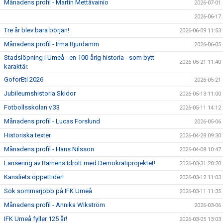
Månadens profil - Martin Mettävainio
2026-07-01
2026-06-17
Tre år blev bara början!
2026-06-09 11:53
Månadens profil - Irma Bjurdamm
2026-06-05
Stadslöpning i Umeå - en 100-årig historia - som bytt
2026-05-21 11:40
karaktär.
GoforEti 2026
2026-05-21
Jubileumshistoria Skidor
2026-05-13 11:00
Fotbollsskolan v.33
2026-05-11 14:12
Månadens profil - Lucas Forslund
2026-05-06
Historiska texter
2026-04-29 09:30
Månadens profil - Hans Nilsson
2026-04-08 10:47
Lansering av Barnens Idrott med Demokratiprojektet!
2026-03-31 20:20
Kansliets öppettider!
2026-03-12 11:03
Sök sommarjobb på IFK Umeå
2026-03-11 11:35
Månadens profil - Annika Wikström
2026-03-06
IFK Umeå fyller 125 år!
2026-03-05 13:03