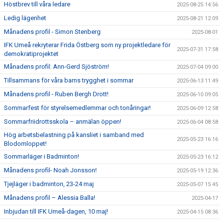
Höstbrev till våra ledare
2025-08-25 14:56
Ledig lägenhet
2025-08-21 12:09
Månadens profil - Simon Stenberg
2025-08-01
IFK Umeå rekryterar Frida Östberg som ny projektledare för
2025-07-31 17:58
demokratiprojektet
Månadens profil: Ann-Gerd Sjöström!
2025-07-04 09:00
Tillsammans för våra barns trygghet i sommar
2025-06-13 11:49
Månadens profil - Ruben Bergh Drott!
2025-06-10 09:05
Sommarfest för styrelsemedlemmar och tonåringar!
2025-06-09 12:58
Sommarfriidrottsskola – anmälan öppen!
2025-06-04 08:58
Hög arbetsbelastning på kansliet i samband med
2025-05-23 16:16
Blodomloppet!
Sommarläger i Badminton!
2025-05-23 16:12
Månadens profil- Noah Jonsson!
2025-05-19 12:36
Tjejläger i badminton, 23-24 maj
2025-05-07 15:45
Månadens profil – Alessia Balla!
2025-04-17
Inbjudan till IFK Umeå-dagen, 10 maj!
2025-04-15 08:36