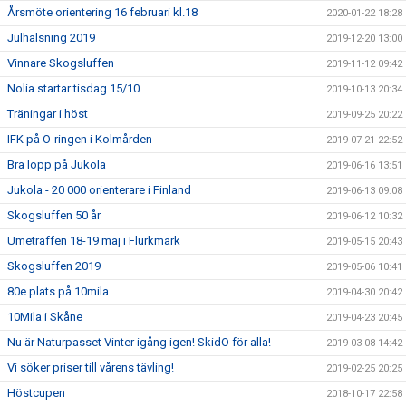
Årsmöte orientering 16 februari kl.18
2020-01-22 18:28
Julhälsning 2019
2019-12-20 13:00
Vinnare Skogsluffen
2019-11-12 09:42
Nolia startar tisdag 15/10
2019-10-13 20:34
Träningar i höst
2019-09-25 20:22
IFK på O-ringen i Kolmården
2019-07-21 22:52
Bra lopp på Jukola
2019-06-16 13:51
Jukola - 20 000 orienterare i Finland
2019-06-13 09:08
Skogsluffen 50 år
2019-06-12 10:32
Umeträffen 18-19 maj i Flurkmark
2019-05-15 20:43
Skogsluffen 2019
2019-05-06 10:41
80e plats på 10mila
2019-04-30 20:42
10Mila i Skåne
2019-04-23 20:45
Nu är Naturpasset Vinter igång igen! SkidO för alla!
2019-03-08 14:42
Vi söker priser till vårens tävling!
2019-02-25 20:25
Höstcupen
2018-10-17 22:58