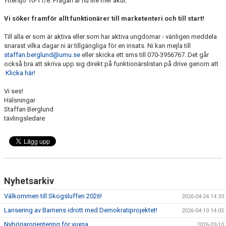
Yttersjö 10-11/8. Frågan är nu lite mer akut.
TÄVLING
Vi söker framför allt funktionärer till marketenteri och till start!
DOKUMENT
Till alla er som är aktiva eller som har aktiva ungdomar - vänligen meddela
snarast vilka dagar ni är tillgängliga för en insats. Ni kan mejla till
KALENDER
staffan.berglund@umu.se
eller skicka ett sms till 070-3956767. Det går
också bra att skriva upp sig direkt på funktionärslistan på drive genom att
VANLIGA FRÅGOR
Klicka här!
Vi ses!
Hälsningar
Staffan Berglund
tävlingsledare
Nyhetsarkiv
Välkommen till Skogsluffen 2026!
2026-04-24 14:33
Lansering av Barnens idrott med Demokratiprojektet!
2026-04-10 14:05
Nybörjarorientering för vuxna
2026-03-10