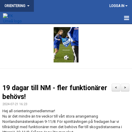
ORIENTERING
LOGGA IN
NYHETER
KONTAKT
OM ORIENTERINGSSEKTIONEN
KARTOR
SKOGSLUFFEN
19 dagar till NM - fler funktionärer
<
>
MOTION
behövs!
2024-07-21 16:23
TRÄNING
Hej all orienteringsmedlemmar!
Nu är det mindre än tre veckor till vårt stora arrangemang
UNGDOM
Norrlandsmästerskapen 9-11/8. För spinttävlingen på fredagen har vi
tillräckligt med funktionärer men det behövs fler till skogsdistanserna i