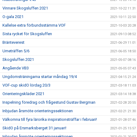
Vinnare Skogsluffen 2021
2021-10-22 11:31
O-gala 2021
2021-10-11 22:50
Kallelse extra förbundsstämma VOF
2021-10-03 20:28
Sista rycket för Skogsluffen
2021-09-13 08:52
Bränteverest
2021-06-29 11:01
Umeträffen 5/6
2021-06-05 18:50
Skogsluffen 2021
2021-05-07 08:16
Angående VB3
2021-05-05 07:43
Ungdomsträningarna startar måndag 19/4
2021-04-15 21:24
VOF-cup skidO lördag 20/3
2021-03-18 11:03
Orienteringskläder 2021
2021-03-14 18:38
Inspelning föredrag och frågestund Gustav Bergman
2021-02-28 20:55
Inbjudan årsmöte orienteringssektionen
2021-02-21 21:30
Välkomna till fyra lärorika inspirationsträffar i februari!
2021-01-28 07:46
SkidO på Ersmarksberget 31 januari!
2021-01-25 15:57
Inbjudan årsmöte orienteringssektionen
2021-01-21 20:07