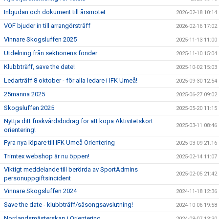
Inbjudan och dokument till årsmötet
2026-02-18 10:14
VOF bjuder in till arrangörsträff
2026-02-16 17:02
Vinnare Skogsluffen 2025
2025-11-13 11:00
Utdelning från sektionens fonder
2025-11-10 15:04
Klubbträff, save the date!
2025-10-02 15:03
Ledarträff 8 oktober - för alla ledare i IFK Umeå!
2025-09-30 12:54
25manna 2025
2025-06-27 09:02
Skogsluffen 2025
2025-05-20 11:15
Nyttja ditt friskvårdsbidrag för att köpa Aktivitetskort
2025-03-11 08:46
orientering!
Fyra nya löpare till IFK Umeå Orientering
2025-03-09 21:16
Trimtex webshop är nu öppen!
2025-02-14 11:07
Viktigt meddelande till berörda av SportAdmins
2025-02-05 21:42
personuppgiftsincident
Vinnare Skogsluffen 2024
2024-11-18 12:36
Save the date - klubbträff/säsongsavslutning!
2024-10-06 19:58
Norrlandsmästerskap i Orientering
2024-08-07 13:30