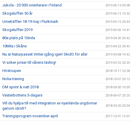
Jukola - 20 000 orienterare i Finland
2019-06-13 09:08
Skogsluffen 50 år
2019-06-12 10:32
Umeträffen 18-19 maj i Flurkmark
2019-05-15 20:43
Skogsluffen 2019
2019-05-06 10:41
80e plats på 10mila
2019-04-30 20:42
10Mila i Skåne
2019-04-23 20:45
Nu är Naturpasset Vinter igång igen! SkidO för alla!
2019-03-08 14:42
Vi söker priser till vårens tävling!
2019-02-25 20:25
Höstcupen
2018-10-17 22:58
Nolia-träning
2018-10-07 20:12
DM sprint & natt 2018
2018-09-30 10:09
Västerbottens 3-dagars
2018-06-07 20:25
Vill du hjälpa till med integration av nyanlända ungdomar
2018-03-20 20:04
genom idrott?
Träningsprogram november-april
2017-10-31 15:07
Aktuella kontaktuppgifter
2017-09-22 13:48