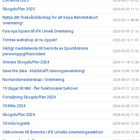
25manna 2025
2025-06-27 09:02
Skogsluffen 2025
2025-05-20 11:15
Nyttja ditt friskvårdsbidrag för att köpa Aktivitetskort
2025-03-11 08:46
orientering!
Fyra nya löpare till IFK Umeå Orientering
2025-03-09 21:16
Trimtex webshop är nu öppen!
2025-02-14 11:07
Viktigt meddelande till berörda av SportAdmins
2025-02-05 21:42
personuppgiftsincident
Vinnare Skogsluffen 2024
2024-11-18 12:36
Save the date - klubbträff/säsongsavslutning!
2024-10-06 19:58
Norrlandsmästerskap i Orientering
2024-08-07 13:30
19 dagar till NM - fler funktionärer behövs!
2024-07-21 16:23
Försäljning Skogsluffen 2024
2024-05-27 16:05
10-Mila 2024
2024-05-08 12:07
Skogsluffen 2024
2024-05-06 11:56
10-mila logistik
2024-04-07 16:55
Välkommen till årsmöte i IFK Umeås orienteringssektion
2024-02-20 14:46