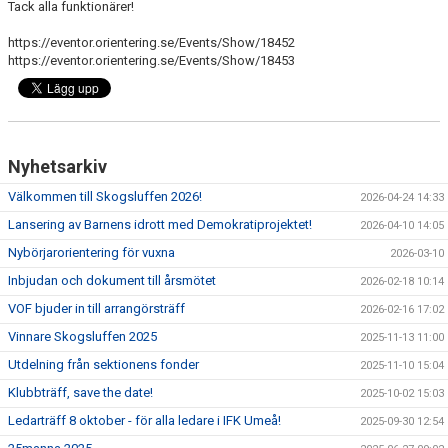
TÄVLING
Tack alla funktionärer!
https://eventor.orientering.se/Events/Show/18452
DOKUMENT
https://eventor.orientering.se/Events/Show/18453
KALENDER
VANLIGA FRÅGOR
Nyhetsarkiv
Välkommen till Skogsluffen 2026!
2026-04-24 14:33
Lansering av Barnens idrott med Demokratiprojektet!
2026-04-10 14:05
Nybörjarorientering för vuxna
2026-03-10
Inbjudan och dokument till årsmötet
2026-02-18 10:14
VOF bjuder in till arrangörsträff
2026-02-16 17:02
Vinnare Skogsluffen 2025
2025-11-13 11:00
Utdelning från sektionens fonder
2025-11-10 15:04
Klubbträff, save the date!
2025-10-02 15:03
Ledarträff 8 oktober - för alla ledare i IFK Umeå!
2025-09-30 12:54