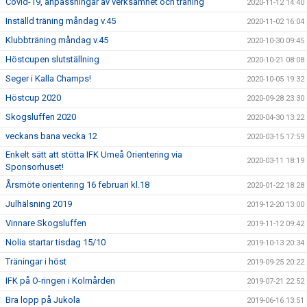
Covid-19, anpassningar av verksamhet och träning
2020-11-12 14:40
Inställd träning måndag v.45
2020-11-02 16:04
Klubbträning måndag v.45
2020-10-30 09:45
Höstcupen slutställning
2020-10-21 08:08
Seger i Kalla Champs!
2020-10-05 19:32
Höstcup 2020
2020-09-28 23:30
Skogsluffen 2020
2020-04-30 13:22
veckans bana vecka 12
2020-03-15 17:59
Enkelt sätt att stötta IFK Umeå Orientering via
2020-03-11 18:19
Sponsorhuset!
Årsmöte orientering 16 februari kl.18
2020-01-22 18:28
Julhälsning 2019
2019-12-20 13:00
Vinnare Skogsluffen
2019-11-12 09:42
Nolia startar tisdag 15/10
2019-10-13 20:34
Träningar i höst
2019-09-25 20:22
IFK på O-ringen i Kolmården
2019-07-21 22:52
Bra lopp på Jukola
2019-06-16 13:51