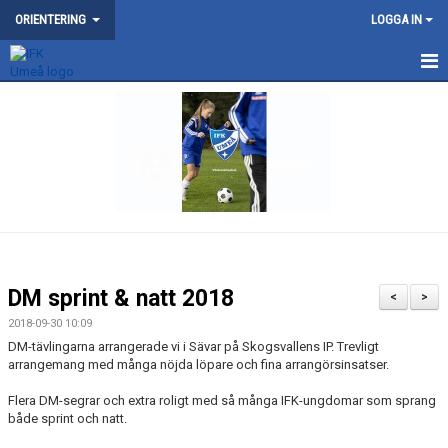
ORIENTERING
LOGGA IN
NYHETER
KONTAKT
OM ORIENTERINGSSEKTIONEN
KARTOR
SKOGSLUFFEN
DM sprint & natt 2018
<
>
MOTION
2018-09-30 10:09
DM-tävlingarna arrangerade vi i Sävar på Skogsvallens IP. Trevligt
TRÄNING
arrangemang med många nöjda löpare och fina arrangörsinsatser.
Flera DM-segrar och extra roligt med så många IFK-ungdomar som sprang
UNGDOM
både sprint och natt.