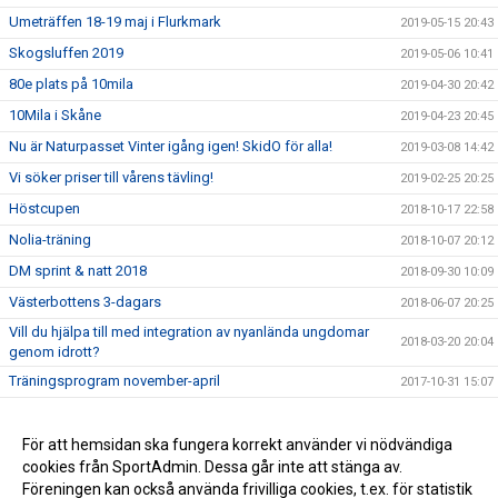
Umeträffen 18-19 maj i Flurkmark
2019-05-15 20:43
Skogsluffen 2019
2019-05-06 10:41
80e plats på 10mila
2019-04-30 20:42
10Mila i Skåne
2019-04-23 20:45
Nu är Naturpasset Vinter igång igen! SkidO för alla!
2019-03-08 14:42
Vi söker priser till vårens tävling!
2019-02-25 20:25
Höstcupen
2018-10-17 22:58
Nolia-träning
2018-10-07 20:12
DM sprint & natt 2018
2018-09-30 10:09
Västerbottens 3-dagars
2018-06-07 20:25
Vill du hjälpa till med integration av nyanlända ungdomar
2018-03-20 20:04
genom idrott?
Träningsprogram november-april
2017-10-31 15:07
Aktuella kontaktuppgifter
2017-09-22 13:48
Ungdomsträning
För att hemsidan ska fungera korrekt använder vi nödvändiga
2017-08-26 19:04
cookies från SportAdmin. Dessa går inte att stänga av.
Skogsluffen 2017
2017-05-08 08:52
Föreningen kan också använda frivilliga cookies, t.ex. för statistik