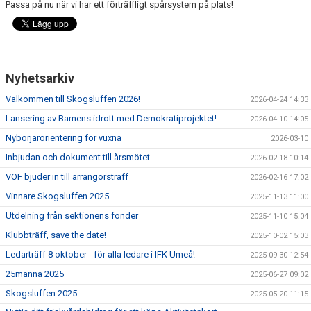
TÄVLING
Passa på nu när vi har ett förträffligt spårsystem på plats!
DOKUMENT
KALENDER
Nyhetsarkiv
VANLIGA FRÅGOR
Välkommen till Skogsluffen 2026!
2026-04-24 14:33
Lansering av Barnens idrott med Demokratiprojektet!
2026-04-10 14:05
Nybörjarorientering för vuxna
2026-03-10
Inbjudan och dokument till årsmötet
2026-02-18 10:14
VOF bjuder in till arrangörsträff
2026-02-16 17:02
Vinnare Skogsluffen 2025
2025-11-13 11:00
Utdelning från sektionens fonder
2025-11-10 15:04
Klubbträff, save the date!
2025-10-02 15:03
Ledarträff 8 oktober - för alla ledare i IFK Umeå!
2025-09-30 12:54
25manna 2025
2025-06-27 09:02
Skogsluffen 2025
2025-05-20 11:15