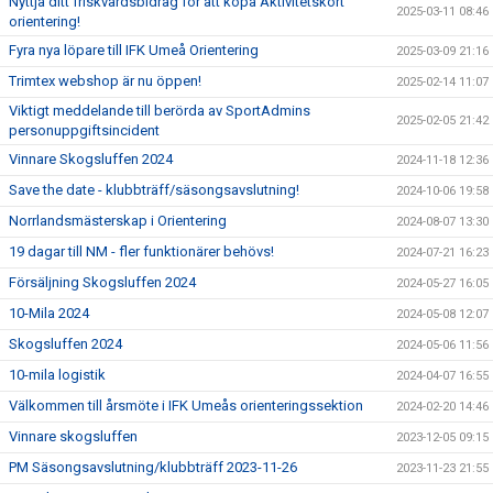
Nyttja ditt friskvårdsbidrag för att köpa Aktivitetskort
2025-03-11 08:46
orientering!
Fyra nya löpare till IFK Umeå Orientering
2025-03-09 21:16
Trimtex webshop är nu öppen!
2025-02-14 11:07
Viktigt meddelande till berörda av SportAdmins
2025-02-05 21:42
personuppgiftsincident
Vinnare Skogsluffen 2024
2024-11-18 12:36
Save the date - klubbträff/säsongsavslutning!
2024-10-06 19:58
Norrlandsmästerskap i Orientering
2024-08-07 13:30
19 dagar till NM - fler funktionärer behövs!
2024-07-21 16:23
Försäljning Skogsluffen 2024
2024-05-27 16:05
10-Mila 2024
2024-05-08 12:07
Skogsluffen 2024
2024-05-06 11:56
10-mila logistik
2024-04-07 16:55
Välkommen till årsmöte i IFK Umeås orienteringssektion
2024-02-20 14:46
Vinnare skogsluffen
2023-12-05 09:15
PM Säsongsavslutning/klubbträff 2023-11-26
2023-11-23 21:55