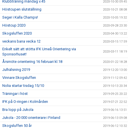
Klubbträning måndag v.45
2020-10-30 09:45
Höstcupen slutställning
2020-10-21 08:08
Seger i Kalla Champs!
2020-10-05 19:32
Höstcup 2020
2020-09-28 23:30
Skogsluffen 2020
2020-04-30 13:22
veckans bana vecka 12
2020-03-15 17:59
Enkelt sätt att stötta IFK Umeå Orientering via
2020-03-11 18:19
Sponsorhuset!
Årsmöte orientering 16 februari kl.18
2020-01-22 18:28
Julhälsning 2019
2019-12-20 13:00
Vinnare Skogsluffen
2019-11-12 09:42
Nolia startar tisdag 15/10
2019-10-13 20:34
Träningar i höst
2019-09-25 20:22
IFK på O-ringen i Kolmården
2019-07-21 22:52
Bra lopp på Jukola
2019-06-16 13:51
Jukola - 20 000 orienterare i Finland
2019-06-13 09:08
Skogsluffen 50 år
2019-06-12 10:32