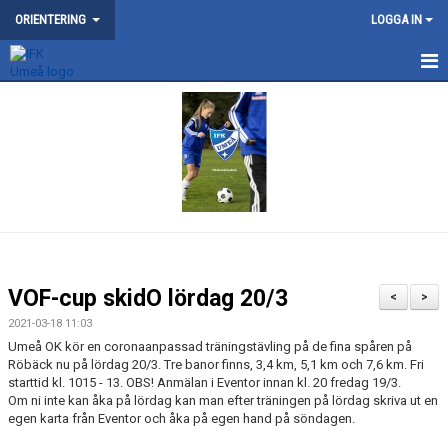
ORIENTERING
LOGGA IN
NYHETER
KONTAKT
OM ORIENTERINGSSEKTIONEN
KARTOR
SKOGSLUFFEN
VOF-cup skidO lördag 20/3
<
>
MOTION
2021-03-18 11:03
Umeå OK kör en coronaanpassad träningstävling på de fina spåren på
TRÄNING
Röbäck nu på lördag 20/3. Tre banor finns, 3,4 km, 5,1 km och 7,6 km. Fri
starttid kl. 1015 - 13. OBS! Anmälan i Eventor innan kl. 20 fredag 19/3.
Om ni inte kan åka på lördag kan man efter träningen på lördag skriva ut en
UNGDOM
egen karta från Eventor och åka på egen hand på söndagen.