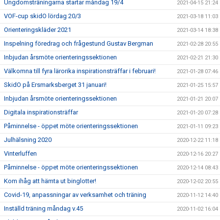
Ungdomsträningarna startar måndag 19/4
2021-04-15 21:24
VOF-cup skidO lördag 20/3
2021-03-18 11:03
Orienteringskläder 2021
2021-03-14 18:38
Inspelning föredrag och frågestund Gustav Bergman
2021-02-28 20:55
Inbjudan årsmöte orienteringssektionen
2021-02-21 21:30
Välkomna till fyra lärorika inspirationsträffar i februari!
2021-01-28 07:46
SkidO på Ersmarksberget 31 januari!
2021-01-25 15:57
Inbjudan årsmöte orienteringssektionen
2021-01-21 20:07
Digitala inspirationsträffar
2021-01-20 07:28
Påminnelse - öppet möte orienteringssektionen
2021-01-11 09:23
Julhälsning 2020
2020-12-22 11:18
Vinterluffen
2020-12-16 20:27
Påminnelse - öppet möte orienteringssektionen
2020-12-14 08:43
Kom ihåg att hämta ut binglotter!
2020-12-02 20:55
Covid-19, anpassningar av verksamhet och träning
2020-11-12 14:40
Inställd träning måndag v.45
2020-11-02 16:04