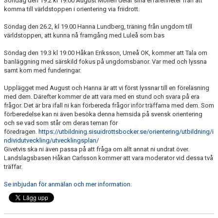
Söndag den 19.2 kl 19.00 August Mollén delar sina erfarenheter från att
TÄVLING
komma till världstoppen i orientering via friidrott.
DOKUMENT
Söndag den 26.2, kl 19.00 Hanna Lundberg, träning från ungdom till
världstoppen, att kunna nå framgång med Luleå som bas
KALENDER
Söndag den 19.3 kl 19.00 Håkan Eriksson, Umeå OK, kommer att Tala om
banläggning med särskild fokus på ungdomsbanor. Var med och lyssna
VANLIGA FRÅGOR
samt kom med funderingar.
Upplägget med August och Hanna är att vi först lyssnar till en föreläsning
med dem. Därefter kommer de att vara med en stund och svara på era
frågor. Det är bra ifall ni kan förbereda frågor inför träffarna med dem. Som
förberedelse kan ni även besöka denna hemsida på svensk orientering
och se vad som står om deras teman för
föredragen.
https://utbildning.sisuidrottsbocker.se/orientering/utbildning/i
ndividutveckling/utvecklingsplan/
Givetvis ska ni även passa på att fråga om allt annat ni undrat över.
Landslagsbasen Håkan Carlsson kommer att vara moderator vid dessa två
träffar.
Se inbjudan för anmälan och mer information.