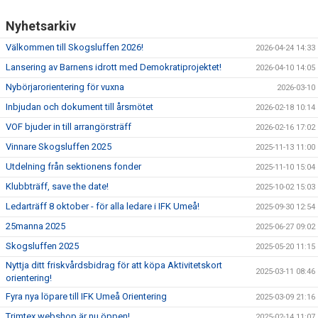
Nyhetsarkiv
Välkommen till Skogsluffen 2026!
2026-04-24 14:33
Lansering av Barnens idrott med Demokratiprojektet!
2026-04-10 14:05
Nybörjarorientering för vuxna
2026-03-10
Inbjudan och dokument till årsmötet
2026-02-18 10:14
VOF bjuder in till arrangörsträff
2026-02-16 17:02
Vinnare Skogsluffen 2025
2025-11-13 11:00
Utdelning från sektionens fonder
2025-11-10 15:04
Klubbträff, save the date!
2025-10-02 15:03
Ledarträff 8 oktober - för alla ledare i IFK Umeå!
2025-09-30 12:54
25manna 2025
2025-06-27 09:02
Skogsluffen 2025
2025-05-20 11:15
Nyttja ditt friskvårdsbidrag för att köpa Aktivitetskort
2025-03-11 08:46
orientering!
Fyra nya löpare till IFK Umeå Orientering
2025-03-09 21:16
Trimtex webshop är nu öppen!
2025-02-14 11:07