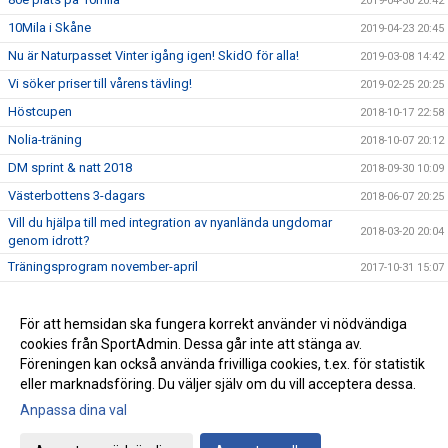
2019-04-30 20:42
10Mila i Skåne
2019-04-23 20:45
Nu är Naturpasset Vinter igång igen! SkidO för alla!
2019-03-08 14:42
Vi söker priser till vårens tävling!
2019-02-25 20:25
Höstcupen
2018-10-17 22:58
Nolia-träning
2018-10-07 20:12
DM sprint & natt 2018
2018-09-30 10:09
Västerbottens 3-dagars
2018-06-07 20:25
Vill du hjälpa till med integration av nyanlända ungdomar
2018-03-20 20:04
genom idrott?
Träningsprogram november-april
2017-10-31 15:07
Aktuella kontaktuppgifter
2017-09-22 13:48
Ungdomsträning
För att hemsidan ska fungera korrekt använder vi nödvändiga
2017-08-26 19:04
cookies från SportAdmin. Dessa går inte att stänga av.
Skogsluffen 2017
2017-05-08 08:52
Föreningen kan också använda frivilliga cookies, t.ex. för statistik
eller marknadsföring. Du väljer själv om du vill acceptera dessa.
Anpassa dina val
Cookie-inställningar
Gå till Webbversion