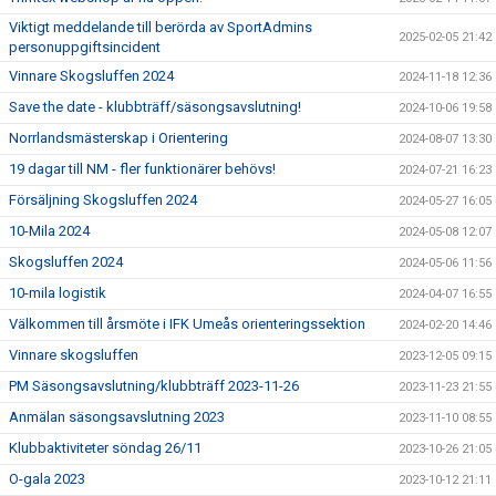
Viktigt meddelande till berörda av SportAdmins
2025-02-05 21:42
personuppgiftsincident
Vinnare Skogsluffen 2024
2024-11-18 12:36
Save the date - klubbträff/säsongsavslutning!
2024-10-06 19:58
Norrlandsmästerskap i Orientering
2024-08-07 13:30
19 dagar till NM - fler funktionärer behövs!
2024-07-21 16:23
Försäljning Skogsluffen 2024
2024-05-27 16:05
10-Mila 2024
2024-05-08 12:07
Skogsluffen 2024
2024-05-06 11:56
10-mila logistik
2024-04-07 16:55
Välkommen till årsmöte i IFK Umeås orienteringssektion
2024-02-20 14:46
Vinnare skogsluffen
2023-12-05 09:15
PM Säsongsavslutning/klubbträff 2023-11-26
2023-11-23 21:55
Anmälan säsongsavslutning 2023
2023-11-10 08:55
Klubbaktiviteter söndag 26/11
2023-10-26 21:05
O-gala 2023
2023-10-12 21:11