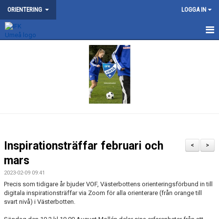
ORIENTERING
LOGGA IN
NYHETER
KONTAKT
OM ORIENTERINGSSEKTIONEN
KARTOR
SKOGSLUFFEN
Inspirationsträffar februari och
<
>
MOTION
mars
2023-02-09 09:41
TRÄNING
Precis som tidigare år bjuder VOF, Västerbottens orienteringsförbund in till
digitala inspirationsträffar via Zoom för alla orienterare (från orange till
UNGDOM
svart nivå) i Västerbotten.