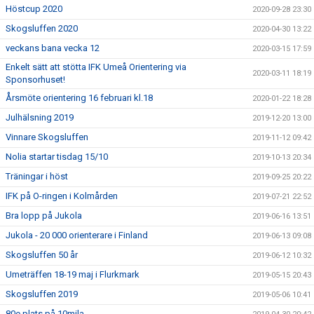
Höstcup 2020
2020-09-28 23:30
Skogsluffen 2020
2020-04-30 13:22
veckans bana vecka 12
2020-03-15 17:59
Enkelt sätt att stötta IFK Umeå Orientering via
2020-03-11 18:19
Sponsorhuset!
Årsmöte orientering 16 februari kl.18
2020-01-22 18:28
Julhälsning 2019
2019-12-20 13:00
Vinnare Skogsluffen
2019-11-12 09:42
Nolia startar tisdag 15/10
2019-10-13 20:34
Träningar i höst
2019-09-25 20:22
IFK på O-ringen i Kolmården
2019-07-21 22:52
Bra lopp på Jukola
2019-06-16 13:51
Jukola - 20 000 orienterare i Finland
2019-06-13 09:08
Skogsluffen 50 år
2019-06-12 10:32
Umeträffen 18-19 maj i Flurkmark
2019-05-15 20:43
Skogsluffen 2019
2019-05-06 10:41
80e plats på 10mila