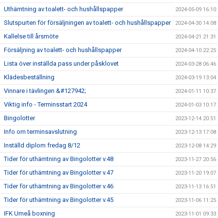
Uthämtning av toalett- och hushållspapper
2024-05-09 16:10
Slutspurten för försäljningen av toalett- och hushållspapper
2024-04-30 14:08
Kallelse till årsmöte
2024-04-21 21:31
Försäljning av toalett- och hushållspapper
2024-04-10 22:25
Lista över inställda pass under påsklovet
2024-03-28 06:46
Klädesbeställning
2024-03-19 13:04
Vinnare i tävlingen &#127942;
2024-01-11 10:37
Viktig info - Terminsstart 2024
2024-01-03 10:17
Bingolotter
2023-12-14 20:51
Info om terminsavslutning
2023-12-13 17:08
Inställd diplom fredag 8/12
2023-12-08 14:29
Tider för uthämtning av Bingolotter v.48
2023-11-27 20:56
Tider för uthämtning av Bingolotter v.47
2023-11-20 19:07
Tider för uthämtning av Bingolotter v.46
2023-11-13 16:51
Tider för uthämtning av Bingolotter v.45
2023-11-06 11:25
IFK Umeå boxning
2023-11-01 09:33