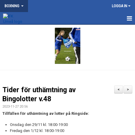
BOXNING
LOGGA IN
NYHETER
KONTAKT
OM BOXNINGSSEKTIONEN
DOKUMENT
MEDLEMSKAP
Tider för uthämtning av
<
>
TÄVLING
Bingolotter v.48
2023-11-27 20:56
TRÄNING
Tillfällen för uthämtning av lotter på Ringside:
ÖVRIGA AKTIVITETER
Onsdag den 29/11 kl. 18:00-19:00
Fredag den 1/12 kl. 18:00-19:00