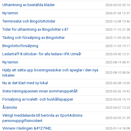
Uthämtning av beställda kläder
2026-02-03 20:14
Ny termin
2026-01-04 15:37
Terminsslut och Bingolottotider
2025-12-08 13:46
Tider för uthämtning av Bingolotter v.47
2025-11-16 21:38
Tävling och försäljning av Bingolotter
2025-11-09 20:04
Bingolottoförsäljning
2025-11-03 19:17
Ledarträff 8 oktober- för alla ledare i IFK Umeå!
2025-09-30 12:51
Ny termin
2025-08-19 08:51
Hjälp att sätta upp boxningssäckar och speglar i den nya
2025-08-10 08:56
lokalen
Nu är det klart med ny lokal
2025-06-08 13:05
Sista träningspassen innan sommaruppehåll
2025-05-26 14:42
Försäljning av toalett- och hushållspapper
2025-05-04 14:19
Årsmöte
2025-04-07 13:23
Viktigt meddelande till berörda av SportAdmins
2025-02-05 21:39
personuppgiftsincident
Vinnare i tävlingen &#127942;
2025-01-14 18:08