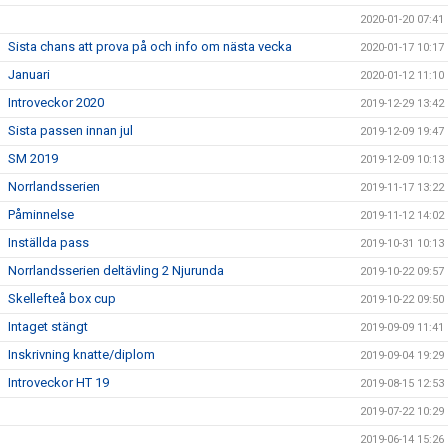
2020-01-20 07:41
Sista chans att prova på och info om nästa vecka
2020-01-17 10:17
Januari
2020-01-12 11:10
Introveckor 2020
2019-12-29 13:42
Sista passen innan jul
2019-12-09 19:47
SM 2019
2019-12-09 10:13
Norrlandsserien
2019-11-17 13:22
Påminnelse
2019-11-12 14:02
Inställda pass
2019-10-31 10:13
Norrlandsserien deltävling 2 Njurunda
2019-10-22 09:57
Skellefteå box cup
2019-10-22 09:50
Intaget stängt
2019-09-09 11:41
Inskrivning knatte/diplom
2019-09-04 19:29
Introveckor HT 19
2019-08-15 12:53
2019-07-22 10:29
2019-06-14 15:26