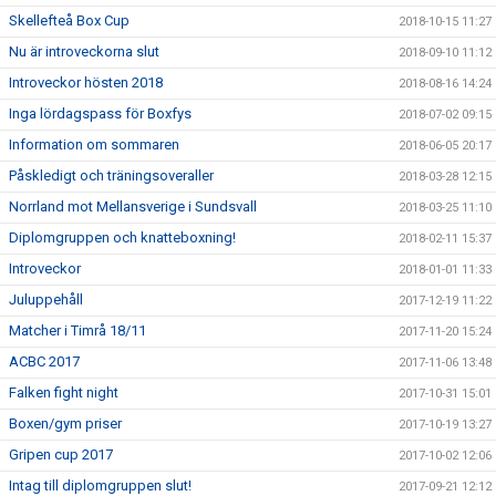
Skellefteå Box Cup
2018-10-15 11:27
Nu är introveckorna slut
2018-09-10 11:12
Introveckor hösten 2018
2018-08-16 14:24
Inga lördagspass för Boxfys
2018-07-02 09:15
Information om sommaren
2018-06-05 20:17
Påskledigt och träningsoveraller
2018-03-28 12:15
Norrland mot Mellansverige i Sundsvall
2018-03-25 11:10
Diplomgruppen och knatteboxning!
2018-02-11 15:37
Introveckor
2018-01-01 11:33
Juluppehåll
2017-12-19 11:22
Matcher i Timrå 18/11
2017-11-20 15:24
ACBC 2017
2017-11-06 13:48
Falken fight night
2017-10-31 15:01
Boxen/gym priser
2017-10-19 13:27
Gripen cup 2017
2017-10-02 12:06
Intag till diplomgruppen slut!
2017-09-21 12:12