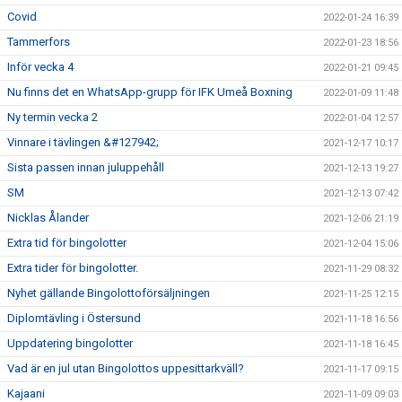
Covid
2022-01-24 16:39
Tammerfors
2022-01-23 18:56
Inför vecka 4
2022-01-21 09:45
Nu finns det en WhatsApp-grupp för IFK Umeå Boxning
2022-01-09 11:48
Ny termin vecka 2
2022-01-04 12:57
Vinnare i tävlingen &#127942;
2021-12-17 10:17
Sista passen innan juluppehåll
2021-12-13 19:27
SM
2021-12-13 07:42
Nicklas Ålander
2021-12-06 21:19
Extra tid för bingolotter
2021-12-04 15:06
Extra tider för bingolotter.
2021-11-29 08:32
Nyhet gällande Bingolottoförsäljningen
2021-11-25 12:15
Diplomtävling i Östersund
2021-11-18 16:56
Uppdatering bingolotter
2021-11-18 16:45
Vad är en jul utan Bingolottos uppesittarkväll?
2021-11-17 09:15
Kajaani
2021-11-09 09:03