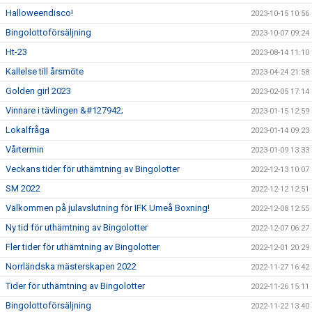
Halloweendisco!
2023-10-15 10:56
Bingolottoförsäljning
2023-10-07 09:24
Ht-23
2023-08-14 11:10
Kallelse till årsmöte
2023-04-24 21:58
Golden girl 2023
2023-02-05 17:14
Vinnare i tävlingen &#127942;
2023-01-15 12:59
Lokalfråga
2023-01-14 09:23
Vårtermin
2023-01-09 13:33
Veckans tider för uthämtning av Bingolotter
2022-12-13 10:07
SM 2022
2022-12-12 12:51
Välkommen på julavslutning för IFK Umeå Boxning!
2022-12-08 12:55
Ny tid för uthämtning av Bingolotter
2022-12-07 06:27
Fler tider för uthämtning av Bingolotter
2022-12-01 20:29
Norrländska mästerskapen 2022
2022-11-27 16:42
Tider för uthämtning av Bingolotter
2022-11-26 15:11
Bingolottoförsäljning
2022-11-22 13:40