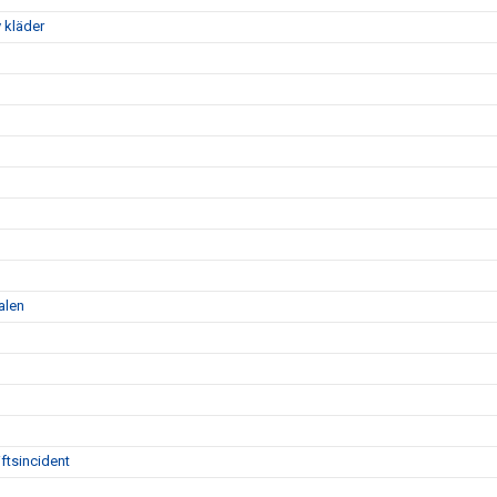
 kläder
alen
ftsincident