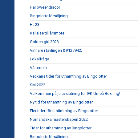
Halloweendisco!
Bingolottoförsäljning
Ht-23
Kallelse till årsmöte
Golden girl 2023
Vinnare i tävlingen &#127942;
Lokalfråga
Vårtermin
Veckans tider för uthämtning av Bingolotter
SM 2022
Välkommen på julavslutning för IFK Umeå Boxning!
Ny tid för uthämtning av Bingolotter
Fler tider för uthämtning av Bingolotter
Norrländska mästerskapen 2022
Tider för uthämtning av Bingolotter
Bingolottoförsäljning