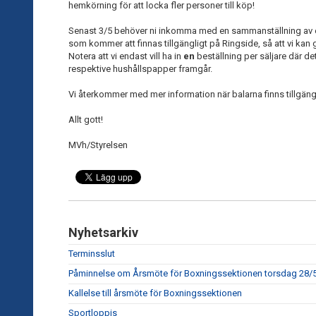
hemkörning för att locka fler personer till köp!
Senast 3/5 behöver ni inkomma med en sammanställning av er
som kommer att finnas tillgängligt på Ringside, så att vi kan g
Notera att vi endast vill ha in
en
beställning per säljare där det
respektive hushållspapper framgår.
Vi återkommer med mer information när balarna finns tillgän
Allt gott!
MVh/Styrelsen
Nyhetsarkiv
Terminsslut
Påminnelse om Årsmöte för Boxningssektionen torsdag 28/
Kallelse till årsmöte för Boxningssektionen
Sportloppis