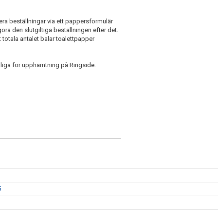
a beställningar via ett pappersformulär
öra den slutgiltiga beställningen efter det.
 totala antalet balar toalettpapper
gliga för upphämtning på Ringside.
5