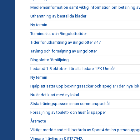
Medlemsinformation samt viktig information om betalning av
Uthämtning av beställda kläder
Ny termin
Terminsslut och Bingolottotider
Tider för uthämtning av Bingolotter v.47
Tävling och försäljning av Bingolotter
Bingolottoförsäljning
Ledarträff 8 oktober- för alla ledare i IFK Umeå!
Ny termin
Hjälp att sätta upp boxningssäckar och speglar i den nya lok
Nu är det klart med ny lokal
Sista träningspassen innan sommaruppehåll
Försäljning av toalett- och hushållspapper
Årsmöte
Viktigt meddelande till berörda av SportAdmins personuppgi
Vinnare i tävlingen &#127942;