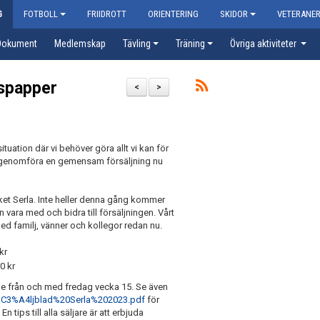
G
FOTBOLL
FRIIDROTT
ORIENTERING
SKIDOR
VETERANE
Dokument
Medlemskap
Tävling
Träning
Övriga aktiviteter
lspapper
<
>
tuation där vi behöver göra allt vi kan för
att genomföra en gemensam försäljning nu
rket Serla. Inte heller denna gång kommer
n vara med och bidra till försäljningen. Vårt
 med familj, vänner och kollegor redan nu.
kr
0 kr
ide från och med fredag vecka 15. Se även
%C3%A4ljblad%20Serla%202023.pdf
för
n tips till alla säljare är att erbjuda