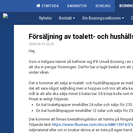
STARTSIDA
BADMINTON
BOWLING
BOXNIN
Nyheter
Kontakt
Om Boxningssektionen
Försäljning av toalett- och hushål
2024-04-10 22:25
Hej,
Som vi tidigare nämnt så befinner sig IFK Umeå Boxning i en si
att dra in pengar föreningen. Därför har vi tagit beslut om 
under våren.
Det vi kommer att sälja är toalett- och hushållspapper av mä
det att vara något säljtvång men vi hoppas och tror att alla ka
mål är att alla ska sälja minst 6 balar/var. Så börja kolla runt
Priset är enligt följande:
En bal toalettpapper innehåller 24 rullar och säljs för 270 
En bal hushållspapper innehåller 12 rullar och säljs för 25
Det kommer att finnas beställningslistor att hämta på Rings
följande länk
https://www.ifkumea.com/docs/688/15914/S
säljmaterial eller om ni önskar skriva ut en lista på egen hand. E