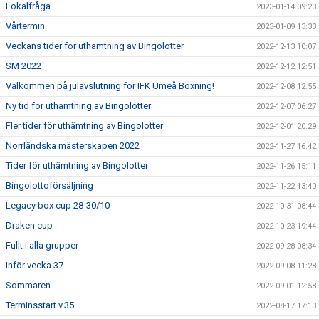
Lokalfråga
2023-01-14 09:23
Vårtermin
2023-01-09 13:33
Veckans tider för uthämtning av Bingolotter
2022-12-13 10:07
SM 2022
2022-12-12 12:51
Välkommen på julavslutning för IFK Umeå Boxning!
2022-12-08 12:55
Ny tid för uthämtning av Bingolotter
2022-12-07 06:27
Fler tider för uthämtning av Bingolotter
2022-12-01 20:29
Norrländska mästerskapen 2022
2022-11-27 16:42
Tider för uthämtning av Bingolotter
2022-11-26 15:11
Bingolottoförsäljning
2022-11-22 13:40
Legacy box cup 28-30/10
2022-10-31 08:44
Draken cup
2022-10-23 19:44
Fullt i alla grupper
2022-09-28 08:34
Inför vecka 37
2022-09-08 11:28
Sommaren
2022-09-01 12:58
Terminsstart v.35
2022-08-17 17:13