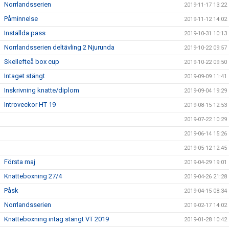
Norrlandsserien
2019-11-17 13:22
Påminnelse
2019-11-12 14:02
Inställda pass
2019-10-31 10:13
Norrlandsserien deltävling 2 Njurunda
2019-10-22 09:57
Skellefteå box cup
2019-10-22 09:50
Intaget stängt
2019-09-09 11:41
Inskrivning knatte/diplom
2019-09-04 19:29
Introveckor HT 19
2019-08-15 12:53
2019-07-22 10:29
2019-06-14 15:26
2019-05-12 12:45
Första maj
2019-04-29 19:01
Knatteboxning 27/4
2019-04-26 21:28
Påsk
2019-04-15 08:34
Norrlandsserien
2019-02-17 14:02
Knatteboxning intag stängt VT 2019
2019-01-28 10:42