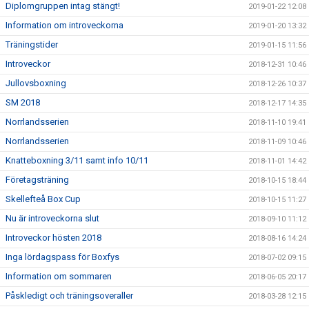
Diplomgruppen intag stängt!
2019-01-22 12:08
Information om introveckorna
2019-01-20 13:32
Träningstider
2019-01-15 11:56
Introveckor
2018-12-31 10:46
Jullovsboxning
2018-12-26 10:37
SM 2018
2018-12-17 14:35
Norrlandsserien
2018-11-10 19:41
Norrlandsserien
2018-11-09 10:46
Knatteboxning 3/11 samt info 10/11
2018-11-01 14:42
Företagsträning
2018-10-15 18:44
Skellefteå Box Cup
2018-10-15 11:27
Nu är introveckorna slut
2018-09-10 11:12
Introveckor hösten 2018
2018-08-16 14:24
Inga lördagspass för Boxfys
2018-07-02 09:15
Information om sommaren
2018-06-05 20:17
Påskledigt och träningsoveraller
2018-03-28 12:15