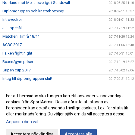
Norrland mot Mellansverige i Sundsvall
2018-03-25 11:10
Diplomgruppen och knatteboxning!
2018-02-11 15:37
Introveckor
2018-01-01 11:33
Juluppehåll
2017-12-19 11:22
Matcher i Timrå 18/11
2017-11-20 15:24
ACBC 2017
2017-11-06 13:48
Falken fight night
2017-10-31 15:01
Boxen/gym priser
2017-10-19 13:27
Gripen cup 2017
2017-10-02 12:06
Intag till diplomgruppen slut!
2017-09-21 12:12
Gala i Östersund 9/9
2017-09-12 15:04
Introveckan pågår för fullt
För att hemsidan ska fungera korrekt använder vi nödvändiga
2017-09-01 19:59
cookies från SportAdmin. Dessa går inte att stänga av.
Uppstart av träning för 50+
2017-08-22 12:15
Föreningen kan också använda frivilliga cookies, t.ex. för statistik
eller marknadsföring. Du väljer själv om du vill acceptera dessa.
Anpassa dina val
Cookie-inställningar
Gå till Webbversion
Acceptera nödvändiga
Acceptera alla