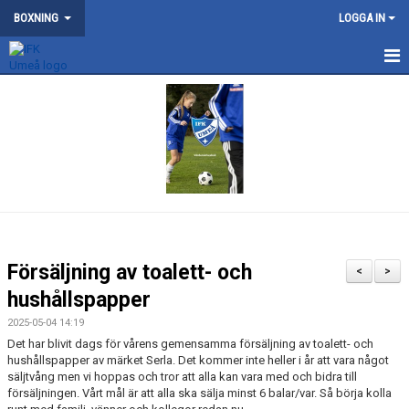
BOXNING
LOGGA IN
NYHETER
KONTAKT
OM BOXNINGSSEKTIONEN
DOKUMENT
MEDLEMSKAP
Försäljning av toalett- och
<
>
TÄVLING
hushållspapper
2025-05-04 14:19
TRÄNING
Det har blivit dags för vårens gemensamma försäljning av toalett- och
hushållspapper av märket Serla. Det kommer inte heller i år att vara något
ÖVRIGA AKTIVITETER
säljtvång men vi hoppas och tror att alla kan vara med och bidra till
försäljningen. Vårt mål är att alla ska sälja minst 6 balar/var. Så börja kolla