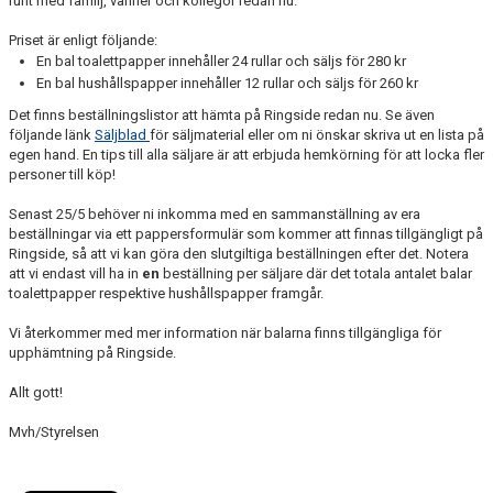
runt med familj, vänner och kollegor redan nu.
FAQ
Priset är enligt följande:
En bal toalettpapper innehåller 24 rullar och säljs för 280 kr
En bal hushållspapper innehåller 12 rullar och säljs för 260 kr
Det finns beställningslistor att hämta på Ringside redan nu. Se även
följande länk
Säljblad
för säljmaterial eller om ni önskar skriva ut en lista på
egen hand. En tips till alla säljare är att erbjuda hemkörning för att locka fler
personer till köp!
Senast 25/5 behöver ni inkomma med en sammanställning av era
beställningar via ett pappersformulär som kommer att finnas tillgängligt på
Ringside, så att vi kan göra den slutgiltiga beställningen efter det. Notera
att vi endast vill ha in
en
beställning per säljare där det totala antalet balar
toalettpapper respektive hushållspapper framgår.
Vi återkommer med mer information när balarna finns tillgängliga för
upphämtning på Ringside.
Allt gott!
Mvh/Styrelsen