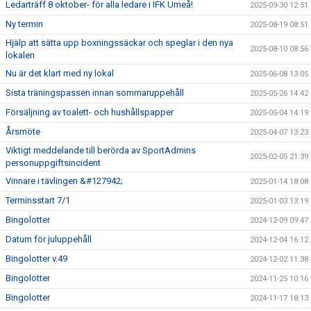
Ledarträff 8 oktober- för alla ledare i IFK Umeå!
2025-09-30 12:51
Ny termin
2025-08-19 08:51
Hjälp att sätta upp boxningssäckar och speglar i den nya
2025-08-10 08:56
lokalen
Nu är det klart med ny lokal
2025-06-08 13:05
Sista träningspassen innan sommaruppehåll
2025-05-26 14:42
Försäljning av toalett- och hushållspapper
2025-05-04 14:19
Årsmöte
2025-04-07 13:23
Viktigt meddelande till berörda av SportAdmins
2025-02-05 21:39
personuppgiftsincident
Vinnare i tävlingen &#127942;
2025-01-14 18:08
Terminsstart 7/1
2025-01-03 13:19
Bingolotter
2024-12-09 09:47
Datum för juluppehåll
2024-12-04 16:12
Bingolotter v.49
2024-12-02 11:38
Bingolotter
2024-11-25 10:16
Bingolotter
2024-11-17 18:13