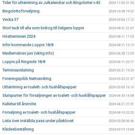
Tider för uthämtning av Julkalendrar och Bingolotter v.45
2024-11-04 21:33
Bingolottoförsäljning
2024-10-28 19:52
Vecka 37
2024-09-04 17:12
Stort tack till alla som bidrog till helgens loppis
2024-08-21 21:07
Höstterminen 2024
2024-08-11 17:59
Inför kommande Loppis 18/8
2024-08-11 12:19
Medlemsbrev juni (viktig info)
2024-06-28 12:59
Loppis på Ringside 18/8
2024-06-11 22:17
Terminsavslutning
2024-05-21 19:24
Föreningsjobb Nattvandring
2024-05-20 21:37
Uthämtning av toalett- och hushållspapper
2024-05-09 16:10
Slutspurten för försäljningen av toalett- och hushållspapper
2024-04-30 14:08
Kallelse till årsmöte
2024-04-21 21:31
Försäljning av toalett- och hushållspapper
2024-04-10 22:25
Lista över inställda pass under påsklovet
2024-03-28 06:46
Klädesbeställning
2024-03-19 13:04