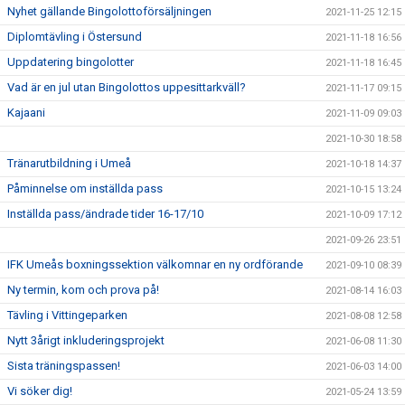
Nyhet gällande Bingolottoförsäljningen
2021-11-25 12:15
Diplomtävling i Östersund
2021-11-18 16:56
Uppdatering bingolotter
2021-11-18 16:45
Vad är en jul utan Bingolottos uppesittarkväll?
2021-11-17 09:15
Kajaani
2021-11-09 09:03
2021-10-30 18:58
Tränarutbildning i Umeå
2021-10-18 14:37
Påminnelse om inställda pass
2021-10-15 13:24
Inställda pass/ändrade tider 16-17/10
2021-10-09 17:12
2021-09-26 23:51
IFK Umeås boxningssektion välkomnar en ny ordförande
2021-09-10 08:39
Ny termin, kom och prova på!
2021-08-14 16:03
Tävling i Vittingeparken
2021-08-08 12:58
Nytt 3årigt inkluderingsprojekt
2021-06-08 11:30
Sista träningspassen!
2021-06-03 14:00
Vi söker dig!
2021-05-24 13:59