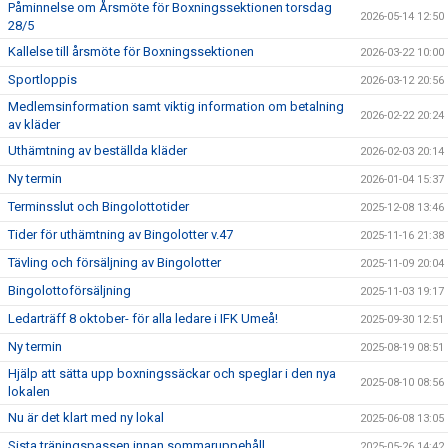
Påminnelse om Årsmöte för Boxningssektionen torsdag
2026-05-14 12:50
28/5
Kallelse till årsmöte för Boxningssektionen
2026-03-22 10:00
Sportloppis
2026-03-12 20:56
Medlemsinformation samt viktig information om betalning
2026-02-22 20:24
av kläder
Uthämtning av beställda kläder
2026-02-03 20:14
Ny termin
2026-01-04 15:37
Terminsslut och Bingolottotider
2025-12-08 13:46
Tider för uthämtning av Bingolotter v.47
2025-11-16 21:38
Tävling och försäljning av Bingolotter
2025-11-09 20:04
Bingolottoförsäljning
2025-11-03 19:17
Ledarträff 8 oktober- för alla ledare i IFK Umeå!
2025-09-30 12:51
Ny termin
2025-08-19 08:51
Hjälp att sätta upp boxningssäckar och speglar i den nya
2025-08-10 08:56
lokalen
Nu är det klart med ny lokal
2025-06-08 13:05
Sista träningspassen innan sommaruppehåll
2025-05-26 14:42