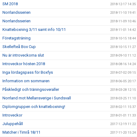
SM 2018
2018-12-17 14:35
Norrlandsserien
2018-11-10 19:41
Norrlandsserien
2018-11-09 10:46
Knatteboxning 3/11 samt info 10/11
2018-11-01 14:42
Företagsträning
2018-10-15 18:44
Skellefteå Box Cup
2018-10-15 11:27
Nu är introveckorna slut
2018-09-10 11:12
Introveckor hösten 2018
2018-08-16 14:24
Inga lördagspass för Boxfys
2018-07-02 09:15
Information om sommaren
2018-06-05 20:17
Påskledigt och träningsoveraller
2018-03-28 12:15
Norrland mot Mellansverige i Sundsvall
2018-03-25 11:10
Diplomgruppen och knatteboxning!
2018-02-11 15:37
Introveckor
2018-01-01 11:33
Juluppehåll
2017-12-19 11:22
Matcher i Timrå 18/11
2017-11-20 15:24