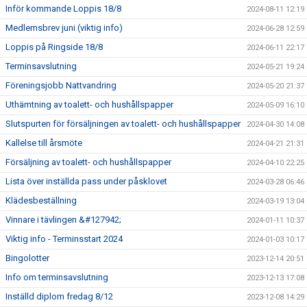
Inför kommande Loppis 18/8
2024-08-11 12:19
Medlemsbrev juni (viktig info)
2024-06-28 12:59
Loppis på Ringside 18/8
2024-06-11 22:17
Terminsavslutning
2024-05-21 19:24
Föreningsjobb Nattvandring
2024-05-20 21:37
Uthämtning av toalett- och hushållspapper
2024-05-09 16:10
Slutspurten för försäljningen av toalett- och hushållspapper
2024-04-30 14:08
Kallelse till årsmöte
2024-04-21 21:31
Försäljning av toalett- och hushållspapper
2024-04-10 22:25
Lista över inställda pass under påsklovet
2024-03-28 06:46
Klädesbeställning
2024-03-19 13:04
Vinnare i tävlingen &#127942;
2024-01-11 10:37
Viktig info - Terminsstart 2024
2024-01-03 10:17
Bingolotter
2023-12-14 20:51
Info om terminsavslutning
2023-12-13 17:08
Inställd diplom fredag 8/12
2023-12-08 14:29