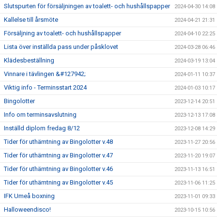
Slutspurten för försäljningen av toalett- och hushållspapper
2024-04-30 14:08
Kallelse till årsmöte
2024-04-21 21:31
Försäljning av toalett- och hushållspapper
2024-04-10 22:25
Lista över inställda pass under påsklovet
2024-03-28 06:46
Klädesbeställning
2024-03-19 13:04
Vinnare i tävlingen &#127942;
2024-01-11 10:37
Viktig info - Terminsstart 2024
2024-01-03 10:17
Bingolotter
2023-12-14 20:51
Info om terminsavslutning
2023-12-13 17:08
Inställd diplom fredag 8/12
2023-12-08 14:29
Tider för uthämtning av Bingolotter v.48
2023-11-27 20:56
Tider för uthämtning av Bingolotter v.47
2023-11-20 19:07
Tider för uthämtning av Bingolotter v.46
2023-11-13 16:51
Tider för uthämtning av Bingolotter v.45
2023-11-06 11:25
IFK Umeå boxning
2023-11-01 09:33
Halloweendisco!
2023-10-15 10:56