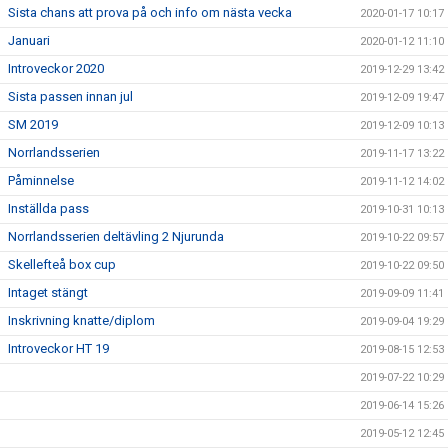
Sista chans att prova på och info om nästa vecka
2020-01-17 10:17
Januari
2020-01-12 11:10
Introveckor 2020
2019-12-29 13:42
Sista passen innan jul
2019-12-09 19:47
SM 2019
2019-12-09 10:13
Norrlandsserien
2019-11-17 13:22
Påminnelse
2019-11-12 14:02
Inställda pass
2019-10-31 10:13
Norrlandsserien deltävling 2 Njurunda
2019-10-22 09:57
Skellefteå box cup
2019-10-22 09:50
Intaget stängt
2019-09-09 11:41
Inskrivning knatte/diplom
2019-09-04 19:29
Introveckor HT 19
2019-08-15 12:53
2019-07-22 10:29
2019-06-14 15:26
2019-05-12 12:45