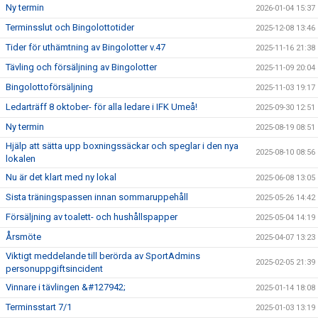
Ny termin
2026-01-04 15:37
Terminsslut och Bingolottotider
2025-12-08 13:46
Tider för uthämtning av Bingolotter v.47
2025-11-16 21:38
Tävling och försäljning av Bingolotter
2025-11-09 20:04
Bingolottoförsäljning
2025-11-03 19:17
Ledarträff 8 oktober- för alla ledare i IFK Umeå!
2025-09-30 12:51
Ny termin
2025-08-19 08:51
Hjälp att sätta upp boxningssäckar och speglar i den nya
2025-08-10 08:56
lokalen
Nu är det klart med ny lokal
2025-06-08 13:05
Sista träningspassen innan sommaruppehåll
2025-05-26 14:42
Försäljning av toalett- och hushållspapper
2025-05-04 14:19
Årsmöte
2025-04-07 13:23
Viktigt meddelande till berörda av SportAdmins
2025-02-05 21:39
personuppgiftsincident
Vinnare i tävlingen &#127942;
2025-01-14 18:08
Terminsstart 7/1
2025-01-03 13:19