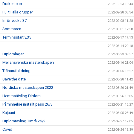
Draken cup
2022-10-23 19:44
Fullt i alla grupper
2022-09-28 08:34
Inför vecka 37
2022-09-08 11:28
Sommaren
2022-09-01 12:58
Terminsstart v.35
2022-08-17 17:13
2022-06-14 20:18
Diplomläger
2022-05-23 09:57
Mellansvenska mästerskapen
2022-05-16 21:04
Tränarutbildning
2022-04-05 16:27
Save the date
2022-03-28 11:42
Nordiska mästerskapen 2022
2022-03-26 21:49
Hemmatävling Diplom!
2022-03-26 18:05
Påminnelse inställt pass 26/3
2022-03-21 13:27
Kajaani
2022-03-05 23:49
Diplomtävling Timrå 26/2
2022-02-27 12:05
Covid
2022-01-24 16:39