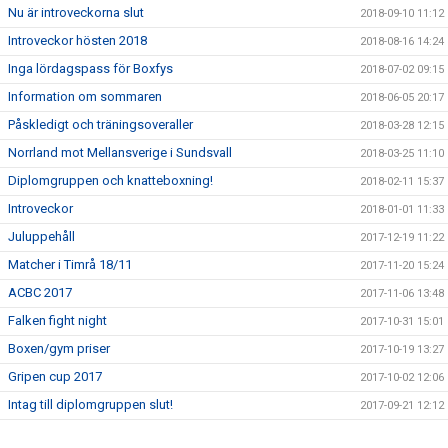
Nu är introveckorna slut
2018-09-10 11:12
Introveckor hösten 2018
2018-08-16 14:24
Inga lördagspass för Boxfys
2018-07-02 09:15
Information om sommaren
2018-06-05 20:17
Påskledigt och träningsoveraller
2018-03-28 12:15
Norrland mot Mellansverige i Sundsvall
2018-03-25 11:10
Diplomgruppen och knatteboxning!
2018-02-11 15:37
Introveckor
2018-01-01 11:33
Juluppehåll
2017-12-19 11:22
Matcher i Timrå 18/11
2017-11-20 15:24
ACBC 2017
2017-11-06 13:48
Falken fight night
2017-10-31 15:01
Boxen/gym priser
2017-10-19 13:27
Gripen cup 2017
2017-10-02 12:06
Intag till diplomgruppen slut!
2017-09-21 12:12
Gala i Östersund 9/9
2017-09-12 15:04