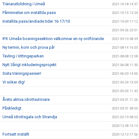
Tränarutbildning i Umeå
2021-10-18 14:37
Påminnelse om inställda pass
2021-10-15 13:24
Inställda pass/ändrade tider 16-17/10
2021-10-09 17:12
2021-09-26 23:51
IFK Umeås boxningssektion välkomnar en ny ordförande
2021-09-10 08:39
Ny termin, kom och prova på!
2021-08-14 16:03
Tävling i Vittingeparken
2021-08-08 12:58
Nytt 3årigt inkluderingsprojekt
2021-06-08 11:30
Sista träningspassen!
2021-06-03 14:00
Vi söker dig!
2021-05-24 13:59
2021-05-05 11:43
Årets aktiva idrottsutövare
2021-03-31 11:26
Påskledigt
2021-03-31 08:50
Umeå Idrottsgala och Strandja
2021-02-19 08:53
2020-12-28 15:13
Fortsatt inställt
2020-12-13 17:56