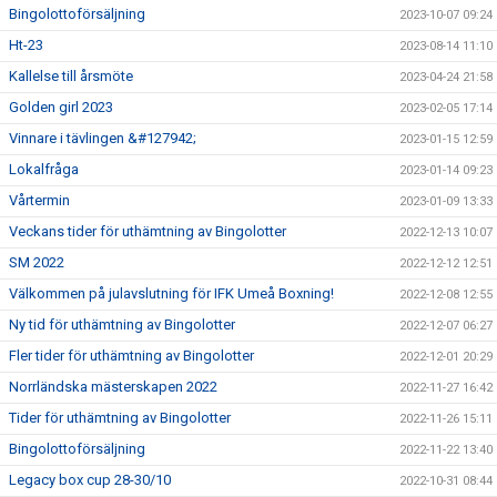
Bingolottoförsäljning
2023-10-07 09:24
Ht-23
2023-08-14 11:10
Kallelse till årsmöte
2023-04-24 21:58
Golden girl 2023
2023-02-05 17:14
Vinnare i tävlingen &#127942;
2023-01-15 12:59
Lokalfråga
2023-01-14 09:23
Vårtermin
2023-01-09 13:33
Veckans tider för uthämtning av Bingolotter
2022-12-13 10:07
SM 2022
2022-12-12 12:51
Välkommen på julavslutning för IFK Umeå Boxning!
2022-12-08 12:55
Ny tid för uthämtning av Bingolotter
2022-12-07 06:27
Fler tider för uthämtning av Bingolotter
2022-12-01 20:29
Norrländska mästerskapen 2022
2022-11-27 16:42
Tider för uthämtning av Bingolotter
2022-11-26 15:11
Bingolottoförsäljning
2022-11-22 13:40
Legacy box cup 28-30/10
2022-10-31 08:44