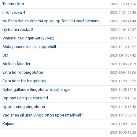
Tammerfors
2022-01-23 18:56
Inför vecka 4
2022-01-21 09:45
Nu finns det en WhatsApp-grupp för IFK Umeå Boxning
2022-01-09 11:48
Ny termin vecka 2
2022-01-04 12:57
Vinnare i tävlingen &#127942;
2021-12-17 10:17
Sista passen innan juluppehåll
2021-12-13 19:27
SM
2021-12-13 07:42
Nicklas Ålander
2021-12-06 21:19
Extra tid för bingolotter
2021-12-04 15:06
Extra tider för bingolotter.
2021-11-29 08:32
Nyhet gällande Bingolottoförsäljningen
2021-11-25 12:15
Diplomtävling i Östersund
2021-11-18 16:56
Uppdatering bingolotter
2021-11-18 16:45
Vad är en jul utan Bingolottos uppesittarkväll?
2021-11-17 09:15
Kajaani
2021-11-09 09:03
2021-10-30 18:58