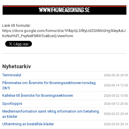
Länk till formulär:
https://docs.google.com/forms/d/e/1FAIpQLSfByUdZGIWbGHg50eyAxtJ
KcNuIYIdT_PsyNelFMhhTcaBceQ/viewform
Nyhetsarkiv
Terminsslut
2026-05-20 20:59
Påminnelse om Årsmöte för Boxningssektionen torsdag
2026-05-14 12:50
28/5
Kallelse till årsmöte för Boxningssektionen
2026-03-22 10:00
Sportloppis
2026-03-12 20:56
Medlemsinformation samt viktig information om betalning
2026-02-22 20:24
av kläder
Uthämtning av beställda kläder
2026-02-03 20:14