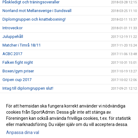
Påskledigt och träningsoveraller
2018-03-28 12:15
Norrland mot Mellansverige i Sundsvall
2018-03-25 11:10
Diplomgruppen och knatteboxning!
2018-02-11 15:37
Introveckor
2018-01-01 11:33
Juluppehåll
2017-12-19 11:22
Matcher i Timrå 18/11
2017-11-20 15:24
ACBC 2017
2017-11-06 13:48
Falken fight night
2017-10-31 15:01
Boxen/gym priser
2017-10-19 13:27
Gripen cup 2017
2017-10-02 12:06
Intag till diplomgruppen slut!
2017-09-21 12:12
Gala i Östersund 9/9
2017-09-12 15:04
Introveckan pågår för fullt
För att hemsidan ska fungera korrekt använder vi nödvändiga
2017-09-01 19:59
cookies från SportAdmin. Dessa går inte att stänga av.
Uppstart av träning för 50+
2017-08-22 12:15
Föreningen kan också använda frivilliga cookies, t.ex. för statistik
eller marknadsföring. Du väljer själv om du vill acceptera dessa.
Anpassa dina val