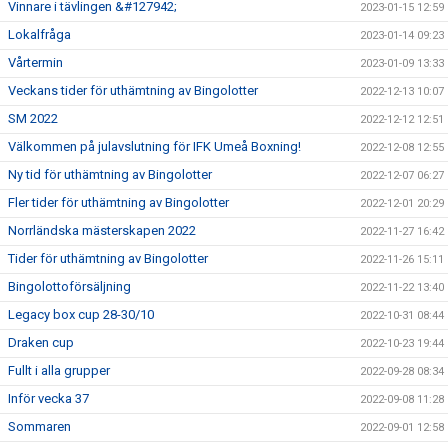
Vinnare i tävlingen &#127942;
2023-01-15 12:59
Lokalfråga
2023-01-14 09:23
Vårtermin
2023-01-09 13:33
Veckans tider för uthämtning av Bingolotter
2022-12-13 10:07
SM 2022
2022-12-12 12:51
Välkommen på julavslutning för IFK Umeå Boxning!
2022-12-08 12:55
Ny tid för uthämtning av Bingolotter
2022-12-07 06:27
Fler tider för uthämtning av Bingolotter
2022-12-01 20:29
Norrländska mästerskapen 2022
2022-11-27 16:42
Tider för uthämtning av Bingolotter
2022-11-26 15:11
Bingolottoförsäljning
2022-11-22 13:40
Legacy box cup 28-30/10
2022-10-31 08:44
Draken cup
2022-10-23 19:44
Fullt i alla grupper
2022-09-28 08:34
Inför vecka 37
2022-09-08 11:28
Sommaren
2022-09-01 12:58