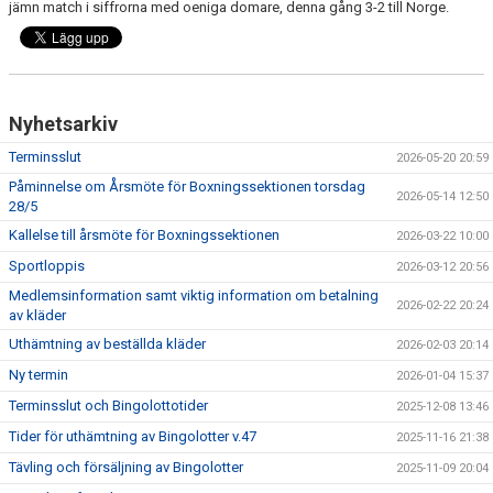
jämn match i siffrorna med oeniga domare, denna gång 3-2 till Norge.
FAQ
Nyhetsarkiv
Terminsslut
2026-05-20 20:59
Påminnelse om Årsmöte för Boxningssektionen torsdag
2026-05-14 12:50
28/5
Kallelse till årsmöte för Boxningssektionen
2026-03-22 10:00
Sportloppis
2026-03-12 20:56
Medlemsinformation samt viktig information om betalning
2026-02-22 20:24
av kläder
Uthämtning av beställda kläder
2026-02-03 20:14
Ny termin
2026-01-04 15:37
Terminsslut och Bingolottotider
2025-12-08 13:46
Tider för uthämtning av Bingolotter v.47
2025-11-16 21:38
Tävling och försäljning av Bingolotter
2025-11-09 20:04