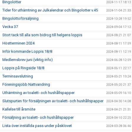
Bingolotter
2024-11-17 18:13
Tider för uthämtning av Julkalendrar och Bingolotter v.45
2024-11-04 21:33
Bingolottoförsäljning
2024-10-28 19:52
Vecka 37
2024-09-04 17:12
Stort tack till alla som bidrog till helgens loppis
2024-08-21 21:07
Höstterminen 2024
2024-08-11 17:59
Inför kommande Loppis 18/8
2024-08-11 12:19
Medlemsbrev juni (viktig info)
2024-06-28 12:59
Loppis på Ringside 18/8
2024-06-11 22:17
Terminsavslutning
2024-05-21 19:24
Föreningsjobb Nattvandring
2024-05-20 21:37
Uthämtning av toalett- och hushållspapper
2024-05-09 16:10
Slutspurten för försäljningen av toalett- och hushållspapper
2024-04-30 14:08
Kallelse till årsmöte
2024-04-21 21:31
Försäljning av toalett- och hushållspapper
2024-04-10 22:25
Lista över inställda pass under påsklovet
2024-03-28 06:46