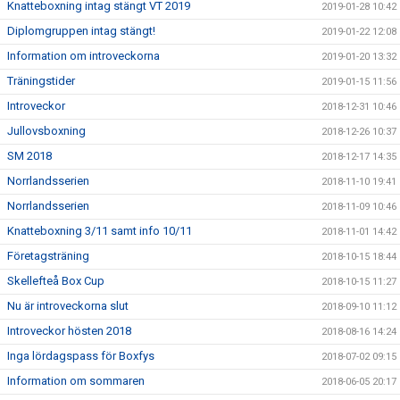
Knatteboxning intag stängt VT 2019
2019-01-28 10:42
Diplomgruppen intag stängt!
2019-01-22 12:08
Information om introveckorna
2019-01-20 13:32
Träningstider
2019-01-15 11:56
Introveckor
2018-12-31 10:46
Jullovsboxning
2018-12-26 10:37
SM 2018
2018-12-17 14:35
Norrlandsserien
2018-11-10 19:41
Norrlandsserien
2018-11-09 10:46
Knatteboxning 3/11 samt info 10/11
2018-11-01 14:42
Företagsträning
2018-10-15 18:44
Skellefteå Box Cup
2018-10-15 11:27
Nu är introveckorna slut
2018-09-10 11:12
Introveckor hösten 2018
2018-08-16 14:24
Inga lördagspass för Boxfys
2018-07-02 09:15
Information om sommaren
2018-06-05 20:17