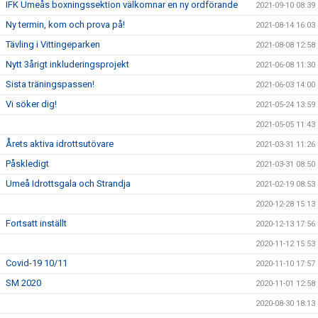
IFK Umeås boxningssektion välkomnar en ny ordförande
2021-09-10 08:39
Ny termin, kom och prova på!
2021-08-14 16:03
Tävling i Vittingeparken
2021-08-08 12:58
Nytt 3årigt inkluderingsprojekt
2021-06-08 11:30
Sista träningspassen!
2021-06-03 14:00
Vi söker dig!
2021-05-24 13:59
2021-05-05 11:43
Årets aktiva idrottsutövare
2021-03-31 11:26
Påskledigt
2021-03-31 08:50
Umeå Idrottsgala och Strandja
2021-02-19 08:53
2020-12-28 15:13
Fortsatt inställt
2020-12-13 17:56
2020-11-12 15:53
Covid-19 10/11
2020-11-10 17:57
SM 2020
2020-11-01 12:58
2020-08-30 18:13