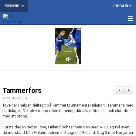
BOXNING
LOGGA IN
NYHETER
KONTAKT
OM BOXNINGSSEKTIONEN
DOKUMENT
MEDLEMSKAP
Tammerfors
<
>
TÄVLING
2022-01-23 18:56
Tove har i helgen deltagit på Tammer tournament i Finland tillsammans med
landslaget. Det blev round robin turnering där alla möter alla och slutade
TRÄNING
med ett brons.
ÖVRIGA AKTIVITETER
Första dagen möter Tove, Finland och tar hem den med 4-1. Dag två även
då motstånd från Finland och en 5-0 seger till Finland. Dag 3 mot Norge, en