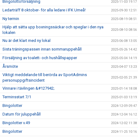
Bingolottoförsäljning
2025-11-03 19:17
Ledarträff 8 oktober- för alla ledare i IFK Umeå!
2025-09-30 12:51
Ny termin
2025-08-19 08:51
Hjälp att sätta upp boxningssäckar och speglar i den nya
2025-08-10 08:56
lokalen
Nu är det klart med ny lokal
2025-06-08 13:05
Sista träningspassen innan sommaruppehåll
2025-05-26 14:42
Försäljning av toalett- och hushållspapper
2025-05-04 14:19
Årsmöte
2025-04-07 13:23
Viktigt meddelande till berörda av SportAdmins
2025-02-05 21:39
personuppgiftsincident
Vinnare i tävlingen &#127942;
2025-01-14 18:08
Terminsstart 7/1
2025-01-03 13:19
Bingolotter
2024-12-09 09:47
Datum för juluppehåll
2024-12-04 16:12
Bingolotter v.49
2024-12-02 11:38
Bingolotter
2024-11-25 10:16