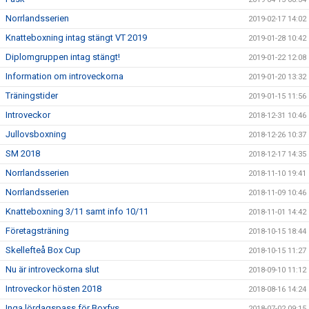
Norrlandsserien
2019-02-17 14:02
Knatteboxning intag stängt VT 2019
2019-01-28 10:42
Diplomgruppen intag stängt!
2019-01-22 12:08
Information om introveckorna
2019-01-20 13:32
Träningstider
2019-01-15 11:56
Introveckor
2018-12-31 10:46
Jullovsboxning
2018-12-26 10:37
SM 2018
2018-12-17 14:35
Norrlandsserien
2018-11-10 19:41
Norrlandsserien
2018-11-09 10:46
Knatteboxning 3/11 samt info 10/11
2018-11-01 14:42
Företagsträning
2018-10-15 18:44
Skellefteå Box Cup
2018-10-15 11:27
Nu är introveckorna slut
2018-09-10 11:12
Introveckor hösten 2018
2018-08-16 14:24
Inga lördagspass för Boxfys
2018-07-02 09:15