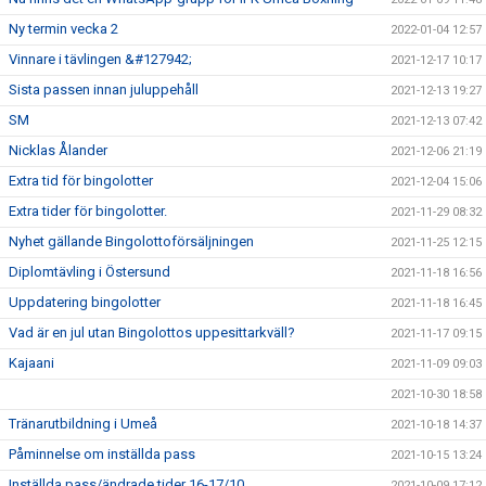
Ny termin vecka 2
2022-01-04 12:57
Vinnare i tävlingen &#127942;
2021-12-17 10:17
Sista passen innan juluppehåll
2021-12-13 19:27
SM
2021-12-13 07:42
Nicklas Ålander
2021-12-06 21:19
Extra tid för bingolotter
2021-12-04 15:06
Extra tider för bingolotter.
2021-11-29 08:32
Nyhet gällande Bingolottoförsäljningen
2021-11-25 12:15
Diplomtävling i Östersund
2021-11-18 16:56
Uppdatering bingolotter
2021-11-18 16:45
Vad är en jul utan Bingolottos uppesittarkväll?
2021-11-17 09:15
Kajaani
2021-11-09 09:03
2021-10-30 18:58
Tränarutbildning i Umeå
2021-10-18 14:37
Påminnelse om inställda pass
2021-10-15 13:24
Inställda pass/ändrade tider 16-17/10
2021-10-09 17:12