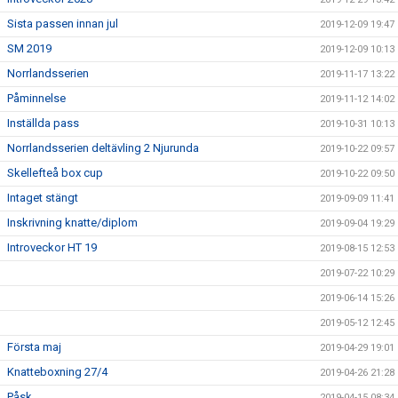
Sista passen innan jul
2019-12-09 19:47
SM 2019
2019-12-09 10:13
Norrlandsserien
2019-11-17 13:22
Påminnelse
2019-11-12 14:02
Inställda pass
2019-10-31 10:13
Norrlandsserien deltävling 2 Njurunda
2019-10-22 09:57
Skellefteå box cup
2019-10-22 09:50
Intaget stängt
2019-09-09 11:41
Inskrivning knatte/diplom
2019-09-04 19:29
Introveckor HT 19
2019-08-15 12:53
2019-07-22 10:29
2019-06-14 15:26
2019-05-12 12:45
Första maj
2019-04-29 19:01
Knatteboxning 27/4
2019-04-26 21:28
Påsk
2019-04-15 08:34