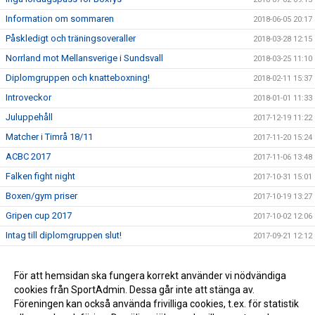
Information om sommaren
2018-06-05 20:17
Påskledigt och träningsoveraller
2018-03-28 12:15
Norrland mot Mellansverige i Sundsvall
2018-03-25 11:10
Diplomgruppen och knatteboxning!
2018-02-11 15:37
Introveckor
2018-01-01 11:33
Juluppehåll
2017-12-19 11:22
Matcher i Timrå 18/11
2017-11-20 15:24
ACBC 2017
2017-11-06 13:48
Falken fight night
2017-10-31 15:01
Boxen/gym priser
2017-10-19 13:27
Gripen cup 2017
2017-10-02 12:06
Intag till diplomgruppen slut!
2017-09-21 12:12
Gala i Östersund 9/9
2017-09-12 15:04
Introveckan pågår för fullt
För att hemsidan ska fungera korrekt använder vi nödvändiga
2017-09-01 19:59
cookies från SportAdmin. Dessa går inte att stänga av.
Uppstart av träning för 50+
2017-08-22 12:15
Föreningen kan också använda frivilliga cookies, t.ex. för statistik