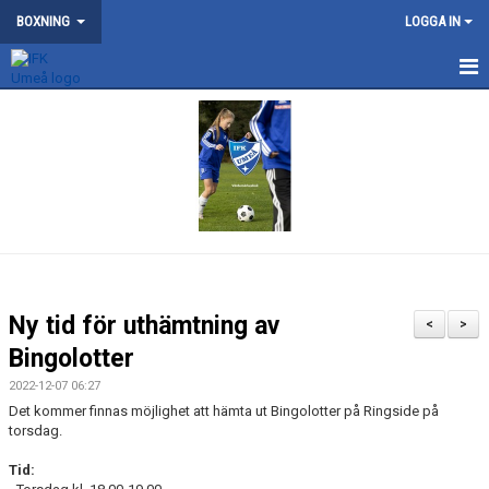
BOXNING
LOGGA IN
NYHETER
KONTAKT
OM BOXNINGSSEKTIONEN
DOKUMENT
MEDLEMSKAP
Ny tid för uthämtning av
<
>
TÄVLING
Bingolotter
2022-12-07 06:27
TRÄNING
Det kommer finnas möjlighet att hämta ut Bingolotter på Ringside på
torsdag.
ÖVRIGA AKTIVITETER
Tid: