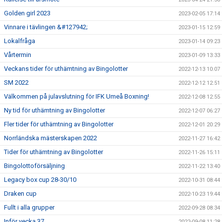
Golden girl 2023
2023-02-05 17:14
Vinnare i tävlingen &#127942;
2023-01-15 12:59
Lokalfråga
2023-01-14 09:23
Vårtermin
2023-01-09 13:33
Veckans tider för uthämtning av Bingolotter
2022-12-13 10:07
SM 2022
2022-12-12 12:51
Välkommen på julavslutning för IFK Umeå Boxning!
2022-12-08 12:55
Ny tid för uthämtning av Bingolotter
2022-12-07 06:27
Fler tider för uthämtning av Bingolotter
2022-12-01 20:29
Norrländska mästerskapen 2022
2022-11-27 16:42
Tider för uthämtning av Bingolotter
2022-11-26 15:11
Bingolottoförsäljning
2022-11-22 13:40
Legacy box cup 28-30/10
2022-10-31 08:44
Draken cup
2022-10-23 19:44
Fullt i alla grupper
2022-09-28 08:34
Inför vecka 37
2022-09-08 11:28