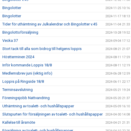
Bingolotter
2024-11-25 10:16
Bingolotter
2024-11-17 18:13
Tider för uthämtning av Julkalendrar och Bingolotter v.45
2024-11-04 21:33
Bingolottoförsäljning
2024-10-28 19:52
Vecka 37
2024-09-04 17:12
Stort tack till alla som bidrog till helgens loppis
2024-08-21 21:07
Höstterminen 2024
2024-08-11 17:59
Inför kommande Loppis 18/8
2024-08-11 12:19
Medlemsbrev juni (viktig info)
2024-06-28 12:59
Loppis på Ringside 18/8
2024-06-11 22:17
Terminsavslutning
2024-05-21 19:24
Föreningsjobb Nattvandring
2024-05-20 21:37
Uthämtning av toalett- och hushållspapper
2024-05-09 16:10
Slutspurten för försäljningen av toalett- och hushållspapper
2024-04-30 14:08
Kallelse till årsmöte
2024-04-21 21:31
Försäljning av toalett- och hushållspapper
2024-04-10 22:25