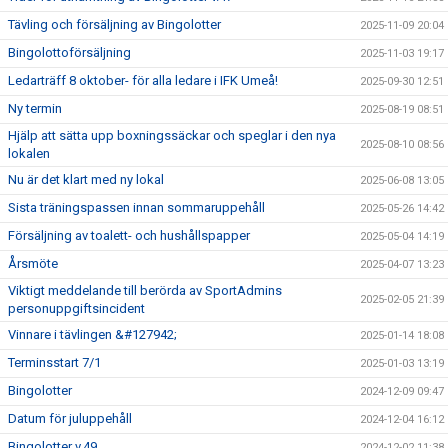
Tävling och försäljning av Bingolotter
2025-11-09 20:04
Bingolottoförsäljning
2025-11-03 19:17
Ledarträff 8 oktober- för alla ledare i IFK Umeå!
2025-09-30 12:51
Ny termin
2025-08-19 08:51
Hjälp att sätta upp boxningssäckar och speglar i den nya
2025-08-10 08:56
lokalen
Nu är det klart med ny lokal
2025-06-08 13:05
Sista träningspassen innan sommaruppehåll
2025-05-26 14:42
Försäljning av toalett- och hushållspapper
2025-05-04 14:19
Årsmöte
2025-04-07 13:23
Viktigt meddelande till berörda av SportAdmins
2025-02-05 21:39
personuppgiftsincident
Vinnare i tävlingen &#127942;
2025-01-14 18:08
Terminsstart 7/1
2025-01-03 13:19
Bingolotter
2024-12-09 09:47
Datum för juluppehåll
2024-12-04 16:12
Bingolotter v.49
2024-12-02 11:38