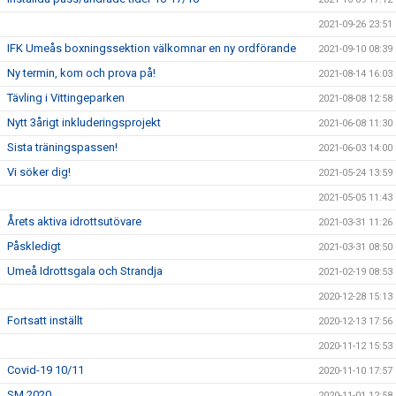
2021-09-26 23:51
IFK Umeås boxningssektion välkomnar en ny ordförande
2021-09-10 08:39
Ny termin, kom och prova på!
2021-08-14 16:03
Tävling i Vittingeparken
2021-08-08 12:58
Nytt 3årigt inkluderingsprojekt
2021-06-08 11:30
Sista träningspassen!
2021-06-03 14:00
Vi söker dig!
2021-05-24 13:59
2021-05-05 11:43
Årets aktiva idrottsutövare
2021-03-31 11:26
Påskledigt
2021-03-31 08:50
Umeå Idrottsgala och Strandja
2021-02-19 08:53
2020-12-28 15:13
Fortsatt inställt
2020-12-13 17:56
2020-11-12 15:53
Covid-19 10/11
2020-11-10 17:57
SM 2020
2020-11-01 12:58