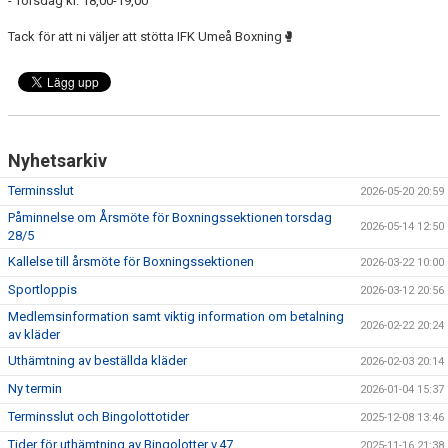
- Torsdag kl. 18,00-19,00
FAQ
Tack för att ni väljer att stötta IFK Umeå Boxning🥊
Nyhetsarkiv
Terminsslut
2026-05-20 20:59
Påminnelse om Årsmöte för Boxningssektionen torsdag
2026-05-14 12:50
28/5
Kallelse till årsmöte för Boxningssektionen
2026-03-22 10:00
Sportloppis
2026-03-12 20:56
Medlemsinformation samt viktig information om betalning
2026-02-22 20:24
av kläder
Uthämtning av beställda kläder
2026-02-03 20:14
Ny termin
2026-01-04 15:37
Terminsslut och Bingolottotider
2025-12-08 13:46
Tider för uthämtning av Bingolotter v.47
2025-11-16 21:38