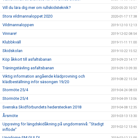
Vill du lära dig mer om rullskidsteknik?
2020-05-20 10:57
Stora vildmannaloppet 2020
2020-01-17 17:38
Vildmannaloppen
2019-12-10 12:13
Vinnare!
2019-12-02 08:54
Klubbkväll
2019-11-11 11:00
Skidskolan
2019-10-22 15:52
Köp åkkort till asfaltsbanan
2019-09-23 14:17
Träningstävling asfaltsbanan
2019-09-13 09:30
Viktig information angående klädprovning och
2019-08-22 15:54
klädbeställning inför säsongen 19/20
Stormöte 25/4
2019-04-24 08:03
Stormöte 25/4
2019-04-09 13:06
Svenska Skidförbundets hederstecken 2018
2019-04-08 12:35
Årsmöte
2019-03-13 13:30
Uppsving för längdskidåkning på ungdomsnivå: "Stadigt
2019-02-12 13:46
inflöde"
Ungdoms-SM GULD!
2019-02-12 11:00