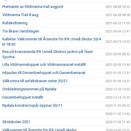
Premiären av Vildmanna trail avgjord
2021-08-08 18:23
Vildmanna Trail 8 aug
2021-06-28 08:58
Rullskidträning
2021-06-23 11:03
Tre åkare i landslagen
2021-05-04 12:47
Kallelse: Välkommen till Årsmöte för IFK Umeå Skidor 26/4
2021-04-13 12:53
kl 18:30
Rea på kvarvarande IFK Umeå Skidors jackor på Team
2021-03-05 08:52
Sportia
Lilla Vildmannaloppet och Vildmannaracet inställt!
2021-02-05 13:40
Inbjudan till Decemberloppet och Decemberracet
2021-01-25 12:31
Välkomna till asfaltsbanan vinter 20/21
2021-01-05 10:21
Omklädningsrummen på Nydala
2020-12-23 13:02
Decemberloppet inställt
2020-12-14 10:23
Nydala konstsnöspår öppnar 30/11
2020-11-29 09:22
2020-11-20 14:42
Skidskolan 2021
2020-11-05 11:43
Välkommen till årsmöte för IFK Umeå skidor
2020-10-06 10:31