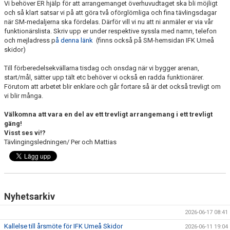
Vi behöver ER hjälp för att arrangemanget överhuvudtaget ska bli möjligt
ERSMARKSBERGET
och så klart satsar vi på att göra två oförglömliga och fina tävlingsdagar
när SM-medaljerna ska fördelas. Därför vill vi nu att ni anmäler er via vår
TÄVLING
funktionärslista. Skriv upp er under respektive syssla med namn, telefon
och mejladress p
å denna länk
(finns också på SM-hemsidan IFK Umeå
FAQ
skidor)
Till förberedelsekvällarna tisdag och onsdag när vi bygger arenan,
TEKNIKTRÄNING FÖR MOTIONÄRER
start/mål, sätter upp tält etc behöver vi också en radda funktionärer.
Förutom att arbetet blir enklare och går fortare så är det också trevligt om
vi blir många.
Välkomna att vara en del av ett trevligt arrangemang i ett trevligt
gäng!
Visst ses vi!?
Tävlingingsledningen/ Per och Mattias
Nyhetsarkiv
2026-06-17 08:41
Kallelse till årsmöte för IFK Umeå Skidor
2026-06-11 19:04