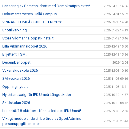
Lansering av Barnens idrott med Demokratiprojektet!
2026-04-10 14:06
Dokumentärserien Hallå Campus
2026-04-01 16:32
VINNARE I UMEÅ SKIDLOTTERI 2026
2026-03-30 14:20
Snötillverkning
2026-01-22 14:19
Stora Vildmannaloppet- inställt
2026-01-12 13:46
Lilla Vildmannaloppet 2026
2025-12-19 15:30
Biljetter till SM!
2025-12-19 13:26
Decemberloppet
2025-12-04
Vuxenskidskola 2026
2025-12-03 10:10
SM-veckan 2026
2025-11-05 09:16
Öppning nydala
2025-11-03 13:41
Ny elitansvarig för IFK Umeå Längdskidor
2025-10-10 14:57
Skidskolan 2026
2025-10-10 08:42
Ledarträff 8 oktober - för alla ledare i IFK Umeå!
2025-09-30 12:55
Viktigt meddelande till berörda av SportAdmins
2025-02-05 21:43
personuppgiftsincident