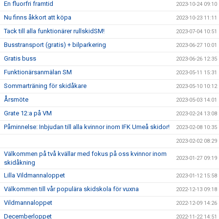
En fluorfri framtid
2023-10-24 09:10
Nu finns åkkort att köpa
2023-10-23 11:11
Tack till alla funktionärer rullskidSM!
2023-07-04 10:51
Busstransport (gratis) + bilparkering
2023-06-27 10:01
Gratis buss
2023-06-26 12:35
Funktionärsanmälan SM
2023-05-11 15:31
Sommarträning för skidåkare
2023-05-10 10:12
Årsmöte
2023-05-03 14:01
Grate 12:a på VM
2023-02-24 13:08
Påminnelse: Inbjudan till alla kvinnor inom IFK Umeå skidor!
2023-02-08 10:35
2023-02-02 08:29
Välkommen på två kvällar med fokus på oss kvinnor inom
2023-01-27 09:19
skidåkning
Lilla Vildmannaloppet
2023-01-12 15:58
Välkommen till vår populära skidskola för vuxna
2022-12-13 09:18
Vildmannaloppet
2022-12-09 14:26
Decemberloppet
2022-11-22 14:51