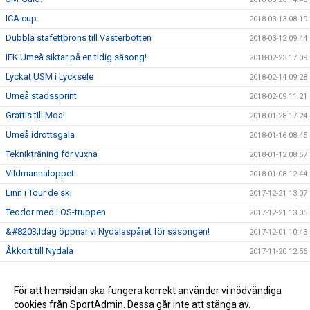
ICA cup
2018-03-13 08:19
Dubbla stafettbrons till Västerbotten
2018-03-12 09:44
IFK Umeå siktar på en tidig säsong!
2018-02-23 17:09
Lyckat USM i Lycksele
2018-02-14 09:28
Umeå stadssprint
2018-02-09 11:21
Grattis till Moa!
2018-01-28 17:24
Umeå idrottsgala
2018-01-16 08:45
Teknikträning för vuxna
2018-01-12 08:57
Vildmannaloppet
2018-01-08 12:44
Linn i Tour de ski
2017-12-21 13:07
Teodor med i OS-truppen
2017-12-21 13:05
&#8203;Idag öppnar vi Nydalaspåret för säsongen!
2017-12-01 10:43
Åkkort till Nydala
2017-11-20 12:56
Nydala konstsnöspår
2017-11-15 08:35
Vi söker ansvarig ledare för skidskolan
För att hemsidan ska fungera korrekt använder vi nödvändiga
2017-10-25 15:02
cookies från SportAdmin. Dessa går inte att stänga av.
Träningsstart för alla ungdomsgrupper
2017-10-03 12:24