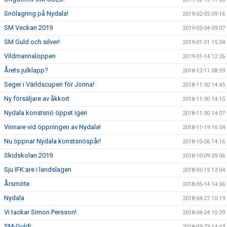
Snölagring på Nydala!
2019-02-05 09:16
SM Veckan 2019
2019-02-04 09:07
SM Guld och silver!
2019-01-31 15:34
Vildmannaloppen
2019-01-14 12:26
Årets julklapp?
2018-12-11 08:59
Seger i Världscupen för Jonna!
2018-11-30 14:45
Ny försäljare av åkkort
2018-11-30 14:15
Nydala konstsnö öppet igen
2018-11-30 14:07
Vinnare vid öppningen av Nydala!
2018-11-19 10:54
Nu öppnar Nydala konstsnöspår!
2018-10-26 14:16
Skidskolan 2019
2018-10-09 09:06
Sju IFK:are i landslagen
2018-05-15 13:04
Årsmöte
2018-05-14 14:56
Nydala
2018-04-27 10:19
Vi tackar Simon Persson!
2018-04-24 10:29
SM-Guld!
2018-03-23 14:43