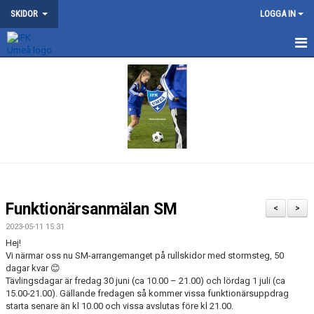
SKIDOR
LOGGA IN
NYHETER
KONTAKT
OM SKIDSEKTIONEN
TRÄNING
NYDALA KONSTSNÖSPÅR
Funktionärsanmälan SM
<
>
VILDMANNALOPPET
2023-05-11 15:31
Hej!
Vi närmar oss nu SM-arrangemanget på rullskidor med stormsteg, 50
ATT BLI MEDLEM
dagar kvar 😊
Tävlingsdagar är fredag 30 juni (ca 10.00 – 21.00) och lördag 1 juli (ca
DOKUMENT
15.00-21.00). Gällande fredagen så kommer vissa funktionärsuppdrag
starta senare än kl 10.00 och vissa avslutas före kl 21.00.