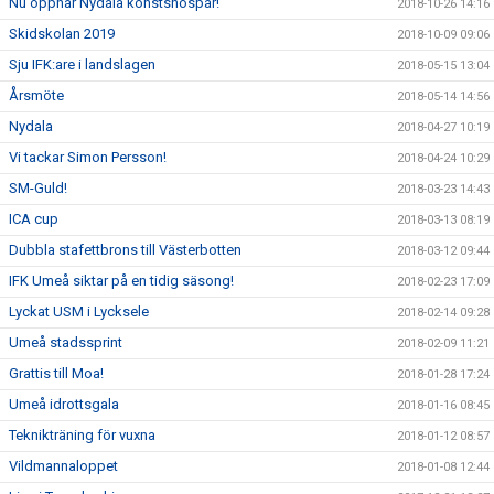
Nu öppnar Nydala konstsnöspår!
2018-10-26 14:16
Skidskolan 2019
2018-10-09 09:06
Sju IFK:are i landslagen
2018-05-15 13:04
Årsmöte
2018-05-14 14:56
Nydala
2018-04-27 10:19
Vi tackar Simon Persson!
2018-04-24 10:29
SM-Guld!
2018-03-23 14:43
ICA cup
2018-03-13 08:19
Dubbla stafettbrons till Västerbotten
2018-03-12 09:44
IFK Umeå siktar på en tidig säsong!
2018-02-23 17:09
Lyckat USM i Lycksele
2018-02-14 09:28
Umeå stadssprint
2018-02-09 11:21
Grattis till Moa!
2018-01-28 17:24
Umeå idrottsgala
2018-01-16 08:45
Teknikträning för vuxna
2018-01-12 08:57
Vildmannaloppet
2018-01-08 12:44