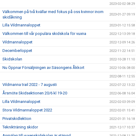
2023-02-02 08:29
Välkommen på två kvällar med fokus på oss kvinnor inom
2023-01-27 09:19
skidåkning
Lilla Vildmannaloppet
2023-01-12 15:58
Välkommen till vår populära skidskola för vuxna
2022-12-13 09:18
Vildmannaloppet
2022-12-09 14:26
Decemberloppet
2022-11-22 14:51
Skidskolan
2022-10-28 11:10
Nu Öppnar Försäljningen av Säsongens Åkkort
2022-10-06 08:00
2022-08-11 12:55
Vildmanna trail 2022 - 7 augusti
2022-07-22 13:22
Årsmöte Skidsektionen 20/6 kl 19-20
2022-06-08 16:04
Lilla Vildmannaloppet
2022-02-03 09:09
Stora Vildmannaloppet 2022
2022-02-01 15:41
Privatskidlektion
2022-01-31 16:18
Teknikträning skidor
2021-12-17 10:37
Anmälan till vuxenskidskolan är stängd
2021-12-08 11:25