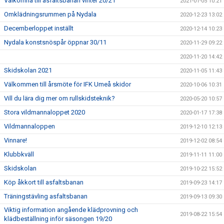
Välkomna till asfaltsbanan vinter 20/21
2021-01-05 10:21
Omklädningsrummen på Nydala
2020-12-23 13:02
Decemberloppet inställt
2020-12-14 10:23
Nydala konstsnöspår öppnar 30/11
2020-11-29 09:22
2020-11-20 14:42
Skidskolan 2021
2020-11-05 11:43
Välkommen till årsmöte för IFK Umeå skidor
2020-10-06 10:31
Vill du lära dig mer om rullskidsteknik?
2020-05-20 10:57
Stora vildmannaloppet 2020
2020-01-17 17:38
Vildmannaloppen
2019-12-10 12:13
Vinnare!
2019-12-02 08:54
Klubbkväll
2019-11-11 11:00
Skidskolan
2019-10-22 15:52
Köp åkkort till asfaltsbanan
2019-09-23 14:17
Träningstävling asfaltsbanan
2019-09-13 09:30
Viktig information angående klädprovning och
2019-08-22 15:54
klädbeställning inför säsongen 19/20