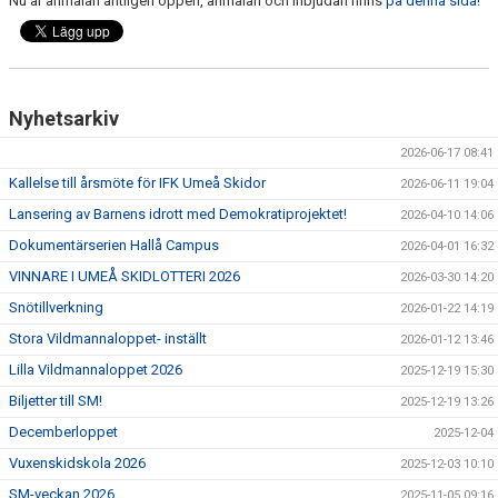
Nu är anmälan äntligen öppen, anmälan och inbjudan finns
på denna sida!
ERSMARKSBERGET
TÄVLING
FAQ
Nyhetsarkiv
TEKNIKTRÄNING FÖR MOTIONÄRER
2026-06-17 08:41
Kallelse till årsmöte för IFK Umeå Skidor
2026-06-11 19:04
Lansering av Barnens idrott med Demokratiprojektet!
2026-04-10 14:06
Dokumentärserien Hallå Campus
2026-04-01 16:32
VINNARE I UMEÅ SKIDLOTTERI 2026
2026-03-30 14:20
Snötillverkning
2026-01-22 14:19
Stora Vildmannaloppet- inställt
2026-01-12 13:46
Lilla Vildmannaloppet 2026
2025-12-19 15:30
Biljetter till SM!
2025-12-19 13:26
Decemberloppet
2025-12-04
Vuxenskidskola 2026
2025-12-03 10:10
SM-veckan 2026
2025-11-05 09:16