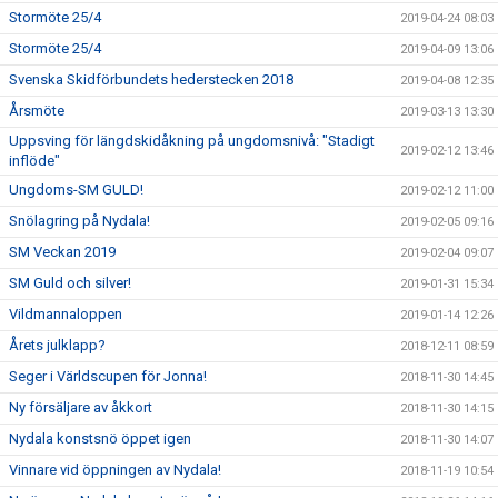
Stormöte 25/4
2019-04-24 08:03
Stormöte 25/4
2019-04-09 13:06
Svenska Skidförbundets hederstecken 2018
2019-04-08 12:35
Årsmöte
2019-03-13 13:30
Uppsving för längdskidåkning på ungdomsnivå: "Stadigt
2019-02-12 13:46
inflöde"
Ungdoms-SM GULD!
2019-02-12 11:00
Snölagring på Nydala!
2019-02-05 09:16
SM Veckan 2019
2019-02-04 09:07
SM Guld och silver!
2019-01-31 15:34
Vildmannaloppen
2019-01-14 12:26
Årets julklapp?
2018-12-11 08:59
Seger i Världscupen för Jonna!
2018-11-30 14:45
Ny försäljare av åkkort
2018-11-30 14:15
Nydala konstsnö öppet igen
2018-11-30 14:07
Vinnare vid öppningen av Nydala!
2018-11-19 10:54