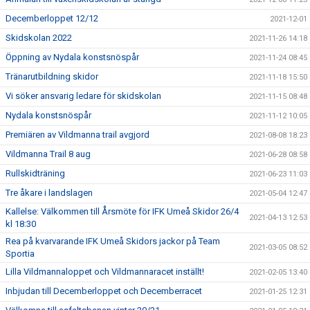
Decemberloppet 12/12
2021-12-01
Skidskolan 2022
2021-11-26 14:18
Öppning av Nydala konstsnöspår
2021-11-24 08:45
Tränarutbildning skidor
2021-11-18 15:50
Vi söker ansvarig ledare för skidskolan
2021-11-15 08:48
Nydala konstsnöspår
2021-11-12 10:05
Premiären av Vildmanna trail avgjord
2021-08-08 18:23
Vildmanna Trail 8 aug
2021-06-28 08:58
Rullskidträning
2021-06-23 11:03
Tre åkare i landslagen
2021-05-04 12:47
Kallelse: Välkommen till Årsmöte för IFK Umeå Skidor 26/4
2021-04-13 12:53
kl 18:30
Rea på kvarvarande IFK Umeå Skidors jackor på Team
2021-03-05 08:52
Sportia
Lilla Vildmannaloppet och Vildmannaracet inställt!
2021-02-05 13:40
Inbjudan till Decemberloppet och Decemberracet
2021-01-25 12:31