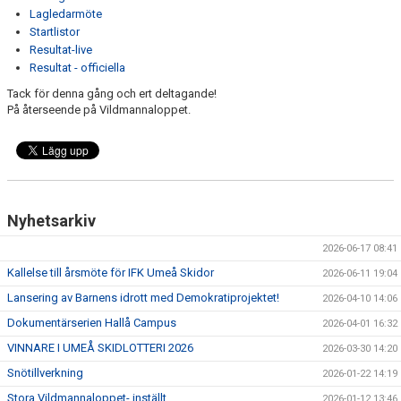
ERSMARKSBERGET
Lagledarmöte
Startlistor
TÄVLING
Resultat-live
Resultat - officiella
FAQ
Tack för denna gång och ert deltagande!
På återseende på Vildmannaloppet.
TEKNIKTRÄNING FÖR MOTIONÄRER
Nyhetsarkiv
2026-06-17 08:41
Kallelse till årsmöte för IFK Umeå Skidor
2026-06-11 19:04
Lansering av Barnens idrott med Demokratiprojektet!
2026-04-10 14:06
Dokumentärserien Hallå Campus
2026-04-01 16:32
VINNARE I UMEÅ SKIDLOTTERI 2026
2026-03-30 14:20
Snötillverkning
2026-01-22 14:19
Stora Vildmannaloppet- inställt
2026-01-12 13:46