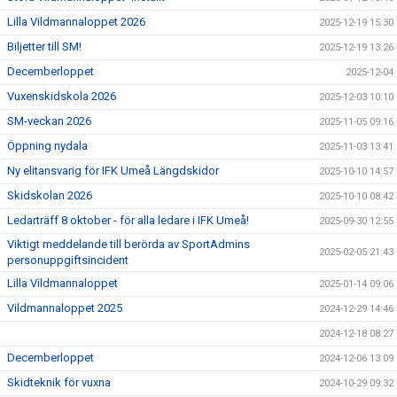
Lilla Vildmannaloppet 2026
2025-12-19 15:30
Biljetter till SM!
2025-12-19 13:26
Decemberloppet
2025-12-04
Vuxenskidskola 2026
2025-12-03 10:10
SM-veckan 2026
2025-11-05 09:16
Öppning nydala
2025-11-03 13:41
Ny elitansvarig för IFK Umeå Längdskidor
2025-10-10 14:57
Skidskolan 2026
2025-10-10 08:42
Ledarträff 8 oktober - för alla ledare i IFK Umeå!
2025-09-30 12:55
Viktigt meddelande till berörda av SportAdmins
2025-02-05 21:43
personuppgiftsincident
Lilla Vildmannaloppet
2025-01-14 09:06
Vildmannaloppet 2025
2024-12-29 14:46
2024-12-18 08:27
Decemberloppet
2024-12-06 13:09
Skidteknik för vuxna
2024-10-29 09:32