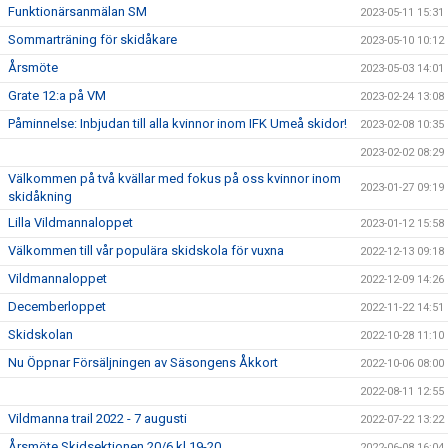
Funktionärsanmälan SM
2023-05-11 15:31
Sommarträning för skidåkare
2023-05-10 10:12
Årsmöte
2023-05-03 14:01
Grate 12:a på VM
2023-02-24 13:08
Påminnelse: Inbjudan till alla kvinnor inom IFK Umeå skidor!
2023-02-08 10:35
2023-02-02 08:29
Välkommen på två kvällar med fokus på oss kvinnor inom
2023-01-27 09:19
skidåkning
Lilla Vildmannaloppet
2023-01-12 15:58
Välkommen till vår populära skidskola för vuxna
2022-12-13 09:18
Vildmannaloppet
2022-12-09 14:26
Decemberloppet
2022-11-22 14:51
Skidskolan
2022-10-28 11:10
Nu Öppnar Försäljningen av Säsongens Åkkort
2022-10-06 08:00
2022-08-11 12:55
Vildmanna trail 2022 - 7 augusti
2022-07-22 13:22
Årsmöte Skidsektionen 20/6 kl 19-20
2022-06-08 16:04