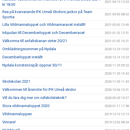
2021-04-13 12:53
kl 18:30
Rea på kvarvarande IFK Umeå Skidors jackor på Team
2021-03-05 08:52
Sportia
Lilla Vildmannaloppet och Vildmannaracet inställt!
2021-02-05 13:40
Inbjudan till Decemberloppet och Decemberracet
2021-01-25 12:31
Välkomna till asfaltsbanan vinter 20/21
2021-01-05 10:21
Omklädningsrummen på Nydala
2020-12-23 13:02
Decemberloppet inställt
2020-12-14 10:23
Nydala konstsnöspår öppnar 30/11
2020-11-29 09:22
2020-11-20 14:42
Skidskolan 2021
2020-11-05 11:43
Välkommen till årsmöte för IFK Umeå skidor
2020-10-06 10:31
Vill du lära dig mer om rullskidsteknik?
2020-05-20 10:57
Stora vildmannaloppet 2020
2020-01-17 17:38
Vildmannaloppen
2019-12-10 12:13
Vinnare!
2019-12-02 08:54