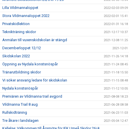
Lilla Vildmannaloppet
2022-02-03 09:09
Stora Vildmannaloppet 2022
2022-02-01 15:41
Privatskidlektion
2022-01-31 16:18
Teknikträning skidor
2021-12-17 10:37
Anmälan till vuxenskidskolan är stängd
2021-12-08 11:25
Decemberloppet 12/12
2021-12-01
Skidskolan 2022
2021-11-26 14:18
Öppning av Nydala konstsnöspår
2021-11-24 08:45
Tränarutbildning skidor
2021-11-18 15:50
Vi söker ansvarig ledare för skidskolan
2021-11-15 08:48
Nydala konstsnöspår
2021-11-12 10:05
Premiären av Vildmanna trail avgjord
2021-08-08 18:23
Vildmanna Trail 8 aug
2021-06-28 08:58
Rullskidträning
2021-06-23 11:03
Tre åkare i landslagen
2021-05-04 12:47
Kallelse: Välkommen till Årsmöte för IFK Umeå Skidor 26/4