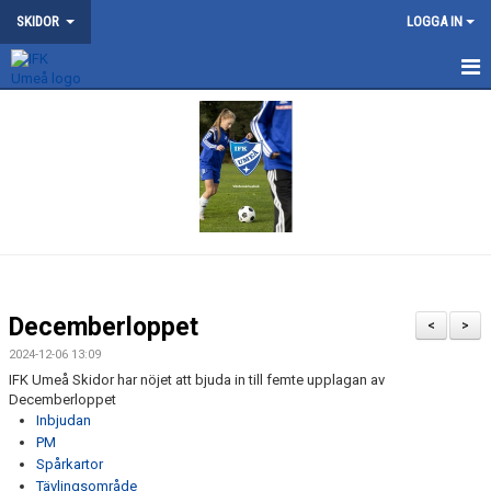
SKIDOR
LOGGA IN
NYHETER
KONTAKT
OM SKIDSEKTIONEN
TRÄNING
NYDALA KONSTSNÖSPÅR
Decemberloppet
<
>
VILDMANNALOPPET
2024-12-06 13:09
IFK Umeå Skidor har nöjet att bjuda in till femte upplagan av
Decemberloppet
ATT BLI MEDLEM
Inbjudan
PM
DOKUMENT
Spårkartor
Tävlingsområde