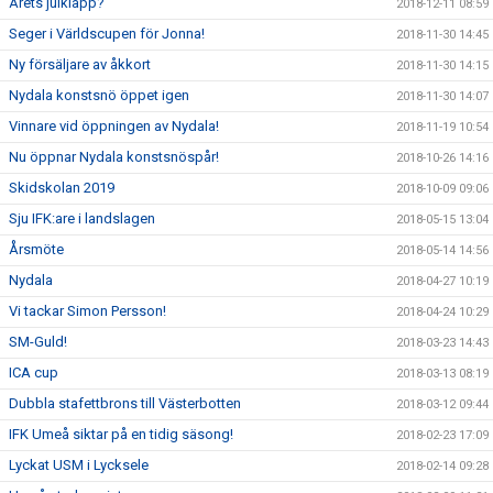
Årets julklapp?
2018-12-11 08:59
Seger i Världscupen för Jonna!
2018-11-30 14:45
Ny försäljare av åkkort
2018-11-30 14:15
Nydala konstsnö öppet igen
2018-11-30 14:07
Vinnare vid öppningen av Nydala!
2018-11-19 10:54
Nu öppnar Nydala konstsnöspår!
2018-10-26 14:16
Skidskolan 2019
2018-10-09 09:06
Sju IFK:are i landslagen
2018-05-15 13:04
Årsmöte
2018-05-14 14:56
Nydala
2018-04-27 10:19
Vi tackar Simon Persson!
2018-04-24 10:29
SM-Guld!
2018-03-23 14:43
ICA cup
2018-03-13 08:19
Dubbla stafettbrons till Västerbotten
2018-03-12 09:44
IFK Umeå siktar på en tidig säsong!
2018-02-23 17:09
Lyckat USM i Lycksele
2018-02-14 09:28