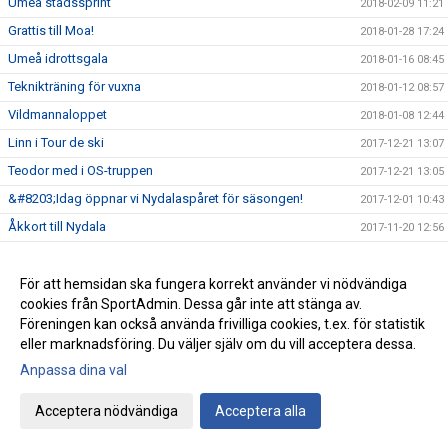
Umeå stadssprint
2018-02-09 11:21
Grattis till Moa!
2018-01-28 17:24
Umeå idrottsgala
2018-01-16 08:45
Teknikträning för vuxna
2018-01-12 08:57
Vildmannaloppet
2018-01-08 12:44
Linn i Tour de ski
2017-12-21 13:07
Teodor med i OS-truppen
2017-12-21 13:05
&#8203;Idag öppnar vi Nydalaspåret för säsongen!
2017-12-01 10:43
Åkkort till Nydala
2017-11-20 12:56
Nydala konstsnöspår
2017-11-15 08:35
Vi söker ansvarig ledare för skidskolan
För att hemsidan ska fungera korrekt använder vi nödvändiga
2017-10-25 15:02
cookies från SportAdmin. Dessa går inte att stänga av.
Träningsstart för alla ungdomsgrupper
2017-10-03 12:24
Föreningen kan också använda frivilliga cookies, t.ex. för statistik
eller marknadsföring. Du väljer själv om du vill acceptera dessa.
Anpassa dina val
Cookie-inställningar
Gå till Webbversion
Acceptera nödvändiga
Acceptera alla