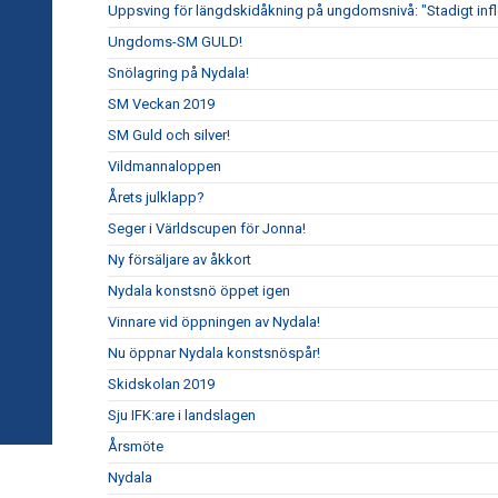
Uppsving för längdskidåkning på ungdomsnivå: "Stadigt inf
Ungdoms-SM GULD!
Snölagring på Nydala!
SM Veckan 2019
SM Guld och silver!
Vildmannaloppen
Årets julklapp?
Seger i Världscupen för Jonna!
Ny försäljare av åkkort
Nydala konstsnö öppet igen
Vinnare vid öppningen av Nydala!
Nu öppnar Nydala konstsnöspår!
Skidskolan 2019
Sju IFK:are i landslagen
Årsmöte
Nydala