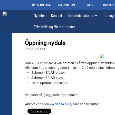
STARTSIDA
BADMINTON
BOWLING
BOXNIN
Nyheter
Kontakt
Om skidsektionen
Träning
Teknikträning för motionärer
Öppning nydala
2025-11-03 13:41
Sön kl.10-12 hälsar vi välkommen till årets öppning av skidsp
Alla som köper säsongskort innan kl.12 på sön deltar i utlottni
Salomon S/LAB pjäxor
Salomon S/LAB stavar
Team Sportia presentkort
Vi bjuder på glögg och pepparkaka!
Åkkort köper du
via denna sida
, eller appen Outby