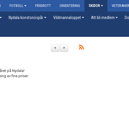
G
FOTBOLL
FRIIDROTT
ORIENTERING
SKIDOR
VETERANE
Nydala konstsnöspår
Vildmannaloppet
Att bli medlem
Do
<
>
året på Nydala!
ng av fina priser: