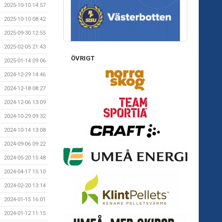
2025-10-10 14:57
2025-10-10 08:42
2025-09-30 12:55
2025-02-05 21:43
ÖVRIGT
2025-01-14 09:06
2024-12-29 14:46
2024-12-18 08:27
2024-12-06 13:09
2024-10-29 09:32
2024-10-14 13:08
2024-09-06 09:22
2024-05-20 15:48
2024-04-17 15:10
2024-02-20 13:14
2024-01-15 16:01
2024-01-12 11:15