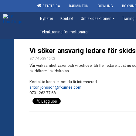
STARTSIDA
BADMINTON
BOWLING
BOXNIN
Nyheter
Kontakt
Om skidsektionen
Träning
Teknikträning för motionärer
Vi söker ansvarig ledare för skid
2017-10-25 15:02
Vår verksamhet växer och vi behöver bli fler ledare. Just nu sö
skidåkare i skidskolan.
Kontakta kansliet om du är intresserad.
anton.jonsson@ifkumea.com
070 - 262 77 68