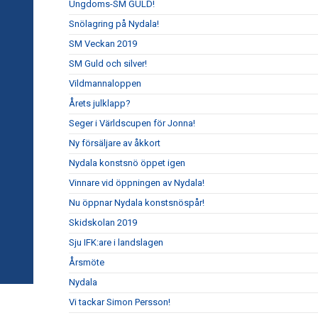
Ungdoms-SM GULD!
Snölagring på Nydala!
SM Veckan 2019
SM Guld och silver!
Vildmannaloppen
Årets julklapp?
Seger i Världscupen för Jonna!
Ny försäljare av åkkort
Nydala konstsnö öppet igen
Vinnare vid öppningen av Nydala!
Nu öppnar Nydala konstsnöspår!
Skidskolan 2019
Sju IFK:are i landslagen
Årsmöte
Nydala
Vi tackar Simon Persson!