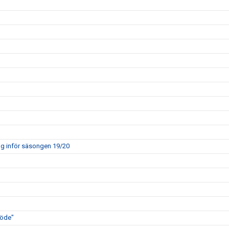
ng inför säsongen 19/20
löde"