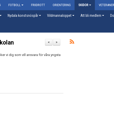
G
FOTBOLL
FRIIDROTT
ORIENTERING
SKIDOR
VETERANE
Nydala konstsnöspår
Vildmannaloppet
Att bli medlem
Do
skolan
<
>
ker vi dig som vill ansvara för våra yngsta