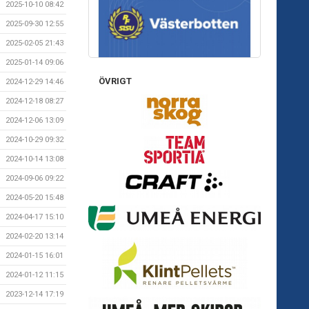
2025-10-10 08:42
2025-09-30 12:55
2025-02-05 21:43
2025-01-14 09:06
ÖVRIGT
2024-12-29 14:46
2024-12-18 08:27
2024-12-06 13:09
2024-10-29 09:32
2024-10-14 13:08
2024-09-06 09:22
2024-05-20 15:48
2024-04-17 15:10
2024-02-20 13:14
2024-01-15 16:01
2024-01-12 11:15
2023-12-14 17:19