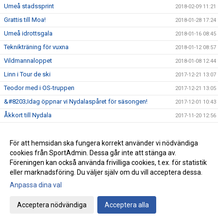
Umeå stadssprint
2018-02-09 11:21
Grattis till Moa!
2018-01-28 17:24
Umeå idrottsgala
2018-01-16 08:45
Teknikträning för vuxna
2018-01-12 08:57
Vildmannaloppet
2018-01-08 12:44
Linn i Tour de ski
2017-12-21 13:07
Teodor med i OS-truppen
2017-12-21 13:05
&#8203;Idag öppnar vi Nydalaspåret för säsongen!
2017-12-01 10:43
Åkkort till Nydala
2017-11-20 12:56
Nydala konstsnöspår
2017-11-15 08:35
Vi söker ansvarig ledare för skidskolan
För att hemsidan ska fungera korrekt använder vi nödvändiga
2017-10-25 15:02
cookies från SportAdmin. Dessa går inte att stänga av.
Träningsstart för alla ungdomsgrupper
2017-10-03 12:24
Föreningen kan också använda frivilliga cookies, t.ex. för statistik
eller marknadsföring. Du väljer själv om du vill acceptera dessa.
Anpassa dina val
Cookie-inställningar
Gå till Webbversion
Acceptera nödvändiga
Acceptera alla