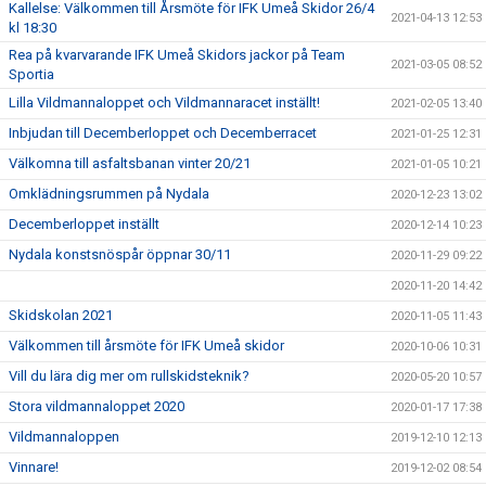
Kallelse: Välkommen till Årsmöte för IFK Umeå Skidor 26/4
2021-04-13 12:53
kl 18:30
Rea på kvarvarande IFK Umeå Skidors jackor på Team
2021-03-05 08:52
Sportia
Lilla Vildmannaloppet och Vildmannaracet inställt!
2021-02-05 13:40
Inbjudan till Decemberloppet och Decemberracet
2021-01-25 12:31
Välkomna till asfaltsbanan vinter 20/21
2021-01-05 10:21
Omklädningsrummen på Nydala
2020-12-23 13:02
Decemberloppet inställt
2020-12-14 10:23
Nydala konstsnöspår öppnar 30/11
2020-11-29 09:22
2020-11-20 14:42
Skidskolan 2021
2020-11-05 11:43
Välkommen till årsmöte för IFK Umeå skidor
2020-10-06 10:31
Vill du lära dig mer om rullskidsteknik?
2020-05-20 10:57
Stora vildmannaloppet 2020
2020-01-17 17:38
Vildmannaloppen
2019-12-10 12:13
Vinnare!
2019-12-02 08:54