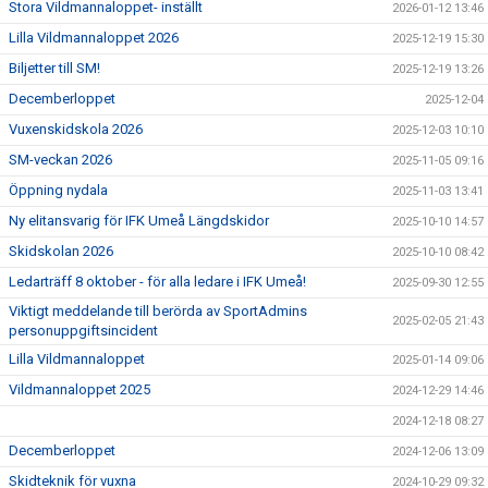
Stora Vildmannaloppet- inställt
2026-01-12 13:46
Lilla Vildmannaloppet 2026
2025-12-19 15:30
Biljetter till SM!
2025-12-19 13:26
Decemberloppet
2025-12-04
Vuxenskidskola 2026
2025-12-03 10:10
SM-veckan 2026
2025-11-05 09:16
Öppning nydala
2025-11-03 13:41
Ny elitansvarig för IFK Umeå Längdskidor
2025-10-10 14:57
Skidskolan 2026
2025-10-10 08:42
Ledarträff 8 oktober - för alla ledare i IFK Umeå!
2025-09-30 12:55
Viktigt meddelande till berörda av SportAdmins
2025-02-05 21:43
personuppgiftsincident
Lilla Vildmannaloppet
2025-01-14 09:06
Vildmannaloppet 2025
2024-12-29 14:46
2024-12-18 08:27
Decemberloppet
2024-12-06 13:09
Skidteknik för vuxna
2024-10-29 09:32