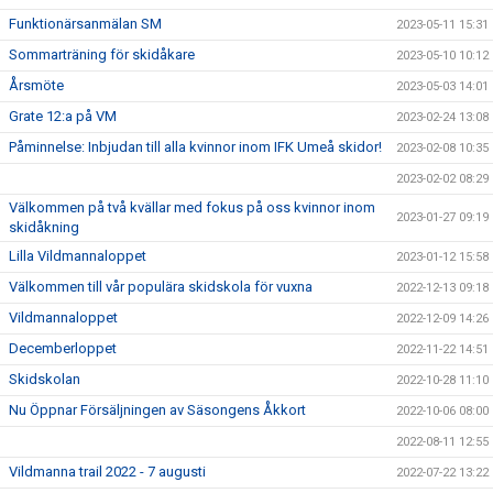
Funktionärsanmälan SM
2023-05-11 15:31
Sommarträning för skidåkare
2023-05-10 10:12
Årsmöte
2023-05-03 14:01
Grate 12:a på VM
2023-02-24 13:08
Påminnelse: Inbjudan till alla kvinnor inom IFK Umeå skidor!
2023-02-08 10:35
2023-02-02 08:29
Välkommen på två kvällar med fokus på oss kvinnor inom
2023-01-27 09:19
skidåkning
Lilla Vildmannaloppet
2023-01-12 15:58
Välkommen till vår populära skidskola för vuxna
2022-12-13 09:18
Vildmannaloppet
2022-12-09 14:26
Decemberloppet
2022-11-22 14:51
Skidskolan
2022-10-28 11:10
Nu Öppnar Försäljningen av Säsongens Åkkort
2022-10-06 08:00
2022-08-11 12:55
Vildmanna trail 2022 - 7 augusti
2022-07-22 13:22