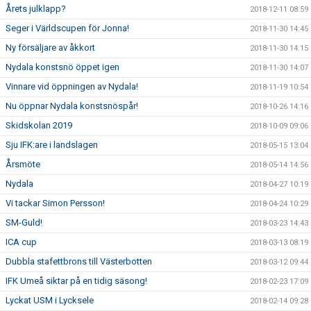
Årets julklapp?
2018-12-11 08:59
Seger i Världscupen för Jonna!
2018-11-30 14:45
Ny försäljare av åkkort
2018-11-30 14:15
Nydala konstsnö öppet igen
2018-11-30 14:07
Vinnare vid öppningen av Nydala!
2018-11-19 10:54
Nu öppnar Nydala konstsnöspår!
2018-10-26 14:16
Skidskolan 2019
2018-10-09 09:06
Sju IFK:are i landslagen
2018-05-15 13:04
Årsmöte
2018-05-14 14:56
Nydala
2018-04-27 10:19
Vi tackar Simon Persson!
2018-04-24 10:29
SM-Guld!
2018-03-23 14:43
ICA cup
2018-03-13 08:19
Dubbla stafettbrons till Västerbotten
2018-03-12 09:44
IFK Umeå siktar på en tidig säsong!
2018-02-23 17:09
Lyckat USM i Lycksele
2018-02-14 09:28