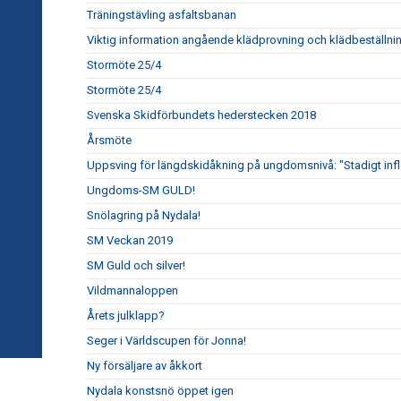
Träningstävling asfaltsbanan
Viktig information angående klädprovning och klädbeställni
Stormöte 25/4
Stormöte 25/4
Svenska Skidförbundets hederstecken 2018
Årsmöte
Uppsving för längdskidåkning på ungdomsnivå: "Stadigt inf
Ungdoms-SM GULD!
Snölagring på Nydala!
SM Veckan 2019
SM Guld och silver!
Vildmannaloppen
Årets julklapp?
Seger i Världscupen för Jonna!
Ny försäljare av åkkort
Nydala konstsnö öppet igen