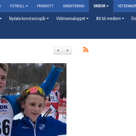
G
FOTBOLL
FRIIDROTT
ORIENTERING
SKIDOR
VETERANE
Nydala konstsnöspår
Vildmannaloppet
Att bli medlem
Do
<
>