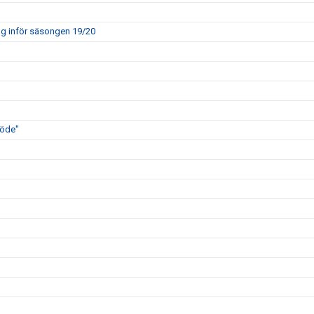
ng inför säsongen 19/20
löde"