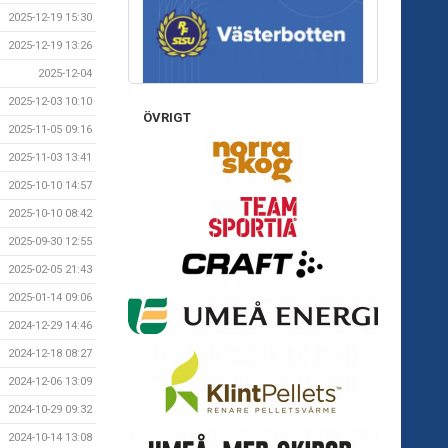
2025-12-19 15:30
2025-12-19 13:26
2025-12-04
2025-12-03 10:10
ÖVRIGT
2025-11-05 09:16
2025-11-03 13:41
2025-10-10 14:57
2025-10-10 08:42
2025-09-30 12:55
2025-02-05 21:43
2025-01-14 09:06
2024-12-29 14:46
2024-12-18 08:27
2024-12-06 13:09
2024-10-29 09:32
2024-10-14 13:08