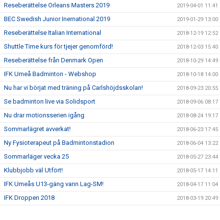
Reseberättelse Orleans Masters 2019
2019-04-01 11:41
BEC Swedish Junior Inernational 2019
2019-01-29 13:00
Reseberättelse Italian International
2018-12-19 12:52
Shuttle Time kurs för tjejer genomförd!
2018-12-03 15:40
Reseberättelse från Denmark Open
2018-10-29 14:49
IFK Umeå Badminton - Webshop
2018-10-18 14:00
Nu har vi börjat med träning på Carlshöjdsskolan!
2018-09-23 20:55
Se badminton live via Solidsport
2018-09-06 08:17
Nu drar motionsserien igång
2018-08-24 19:17
Sommarlägret avverkat!
2018-06-23 17:45
Ny Fysioterapeut på Badmintonstadion
2018-06-04 13:22
Sommarläger vecka 25
2018-05-27 23:44
Klubbjobb väl Utfört!
2018-05-17 14:11
IFK Umeås U13-gäng vann Lag-SM!
2018-04-17 11:04
IFK Droppen 2018
2018-03-19 20:49
Badminton - sommarläger vecka 25!
2018-03-13 14:57