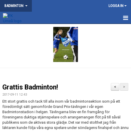
BADMINTON
LOGGA IN
NYHETER
SM 2026
KONTAKT
OM BADMINTONSEKTIONEN
SERIELAG
Grattis Badminton!
<
>
TRÄNING
2017-09-11 12:43
Ett stort grattis och tack till alla inom vår badmintonsektion som på ett
TÄVLING
föredömligt sätt genomförde Grand Prix-tävlingen i vår egen
Badmintonstadion i helgen. Tävlingarna blev en fin framgång för
föreningens duktiga stjärnspelare och arrangemangen flöt på till såväl
DOKUMENT
publikens som de aktivas stora glädje. Det var med stolthet jag från
läktaren kunde följa våra egna spelare under söndagens finalspel och ännu