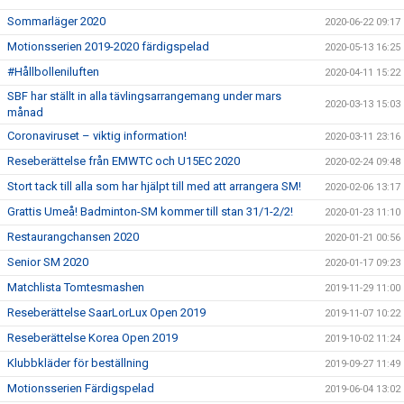
Sommarläger 2020
2020-06-22 09:17
Motionsserien 2019-2020 färdigspelad
2020-05-13 16:25
#Hållbolleniluften
2020-04-11 15:22
SBF har ställt in alla tävlingsarrangemang under mars
2020-03-13 15:03
månad
Coronaviruset – viktig information!
2020-03-11 23:16
Reseberättelse från EMWTC och U15EC 2020
2020-02-24 09:48
Stort tack till alla som har hjälpt till med att arrangera SM!
2020-02-06 13:17
Grattis Umeå! Badminton-SM kommer till stan 31/1-2/2!
2020-01-23 11:10
Restaurangchansen 2020
2020-01-21 00:56
Senior SM 2020
2020-01-17 09:23
Matchlista Tomtesmashen
2019-11-29 11:00
Reseberättelse SaarLorLux Open 2019
2019-11-07 10:22
Reseberättelse Korea Open 2019
2019-10-02 11:24
Klubbkläder för beställning
2019-09-27 11:49
Motionsserien Färdigspelad
2019-06-04 13:02