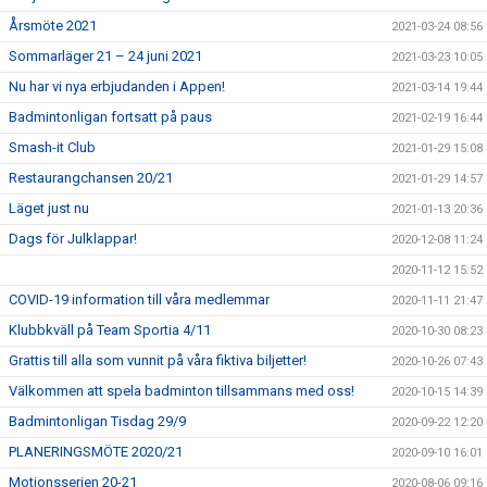
Årsmöte 2021
2021-03-24 08:56
Sommarläger 21 – 24 juni 2021
2021-03-23 10:05
Nu har vi nya erbjudanden i Appen!
2021-03-14 19:44
Badmintonligan fortsatt på paus
2021-02-19 16:44
Smash-it Club
2021-01-29 15:08
Restaurangchansen 20/21
2021-01-29 14:57
Läget just nu
2021-01-13 20:36
Dags för Julklappar!
2020-12-08 11:24
2020-11-12 15:52
COVID-19 information till våra medlemmar
2020-11-11 21:47
Klubbkväll på Team Sportia 4/11
2020-10-30 08:23
Grattis till alla som vunnit på våra fiktiva biljetter!
2020-10-26 07:43
Välkommen att spela badminton tillsammans med oss!
2020-10-15 14:39
Badmintonligan Tisdag 29/9
2020-09-22 12:20
PLANERINGSMÖTE 2020/21
2020-09-10 16:01
Motionsserien 20-21
2020-08-06 09:16