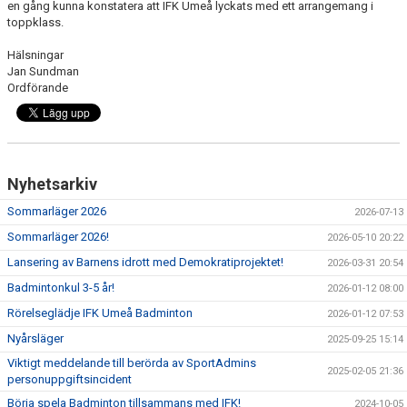
KALENDER
en gång kunna konstatera att IFK Umeå lyckats med ett arrangemang i
toppklass.
WEBBSHOP
Hälsningar
Jan Sundman
FAQ
Ordförande
ÅRSHJUL
Nyhetsarkiv
Sommarläger 2026
2026-07-13
Sommarläger 2026!
2026-05-10 20:22
Lansering av Barnens idrott med Demokratiprojektet!
2026-03-31 20:54
Badmintonkul 3-5 år!
2026-01-12 08:00
Rörelseglädje IFK Umeå Badminton
2026-01-12 07:53
Nyårsläger
2025-09-25 15:14
Viktigt meddelande till berörda av SportAdmins
2025-02-05 21:36
personuppgiftsincident
Börja spela Badminton tillsammans med IFK!
2024-10-05