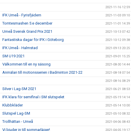
2021-11-16 12:59
IFK Umeå - Fyrisfjädern
2021-11-03 09:10
Tomtesmashen 5:e december
2021-11-01 14:39
Umeå Svensk Grand Prix 2021
2021-10-13 07:42
Fantastiska dagar för IFK i Göteborg
2021-10-12 09:38
IFK Umeå - Halmstad
2021-09-13 20:25
SM U19 2021
2021-09-01 15:25
Välkommen till en ny säsong
2021-08-30 14:44
Anmälan till motionsserien i Badminton 2021-22
2021-08-18 07:54
2021-08-16 08:29
Silver i Lag-SM 2021
2021-06-21 08:53
IFK klara för semifinal i SM slutspelet
2021-05-19 14:14
Klubbkläder
2021-05-14 10:00
Slutspel Lag-SM
2021-05-10 08:32
Trollhättan - Umeå
2021-04-06 08:43
Vi bjuder in till sommarläger!
2021-04-05 19:17