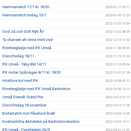
Hemmamatch 17/1 kl. 18:30
2023-01-11 09:17
Hemmamatch tisdag 10/1
2023-01-09 12:29
2022-12-29 15:04
God Jul och Gott Nytt År!
2022-12-22 08:39
Ta chansen att vinna med oss!
2022-12-14 12:02
Rörelseglädje med IFK Umeå
2022-11-30 09:55
Discofredag 18/11
2022-11-15 15:30
IFK Umeå - Täby BM 14/11
2022-11-10 09:04
IFK möter Spårvägen 8/11 kl. 18:30
2022-11-07 07:28
Höstlovs kul med IFK
2022-10-28 09:12
Rörelseglädje med IFK Umeå Badminton
2022-10-26 14:12
Umeå Svensk Grand Prix
2022-10-12 07:13
Discofredag 18 november
2022-10-10 17:00
Bortamatch mot Påvelund ikväll
2022-10-03 13:50
Kostnadsfria Aktiviteter på Badmintonstadion
2022-10-03 13:11
IFK Umeå - Fyrisfjädern 26/9
2022-09-21 11:02