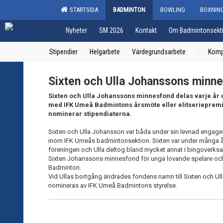
STARTSIDA
BADMINTON
BOWLING
BOXNIN
Nyheter
SM 2026
Kontakt
Om Badmintonsekt
Stipendier
Helgarbete
Värdegrundsarbete
Komp
Sixten och Ulla Johanssons minn
Sixten och Ulla Johanssons minnesfond delas varje år
med IFK Umeå Badmintons årsmöte eller elitseriepremi
nominerar stipendiaterna.
Sixten och Ulla Johansson var båda under sin levnad engag
inom IFK Umeås badmintonsektion. Sixten var under många å
föreningen och Ulla deltog bland mycket annat i bingoverk
Sixten Johanssons minnesfond för unga lovande spelare och 
Badminton.
Vid Ullas bortgång ändrades fondens namn till Sixten och U
nomineras av IFK Umeå Badmintons styrelse.