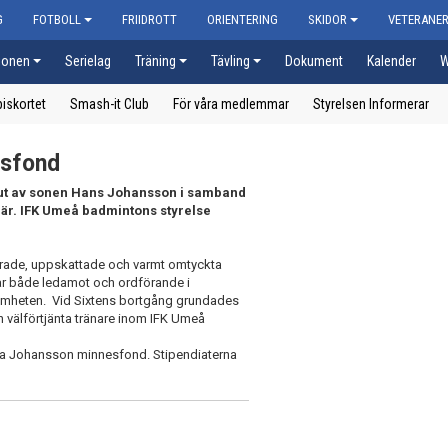
G
FOTBOLL
FRIIDROTT
ORIENTERING
SKIDOR
VETERANE
ionen
Serielag
Träning
Tävling
Dokument
Kalender
W
iskortet
Smash-it Club
För våra medlemmar
Styrelsen Informerar
esfond
 ut av sonen Hans Johansson i samband
är. IFK Umeå badmintons styrelse
erade, uppskattade och varmt omtyckta
r både ledamot och ordförande i
samheten. Vid Sixtens bortgång grundades
välförtjänta tränare inom IFK Umeå
lla Johansson minnesfond. Stipendiaterna