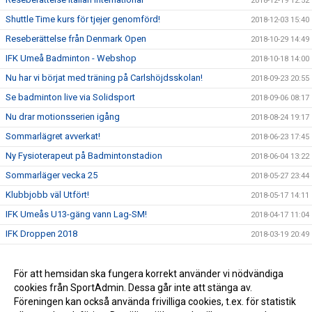
2018-12-19 12:52
Shuttle Time kurs för tjejer genomförd!
2018-12-03 15:40
Reseberättelse från Denmark Open
2018-10-29 14:49
IFK Umeå Badminton - Webshop
2018-10-18 14:00
Nu har vi börjat med träning på Carlshöjdsskolan!
2018-09-23 20:55
Se badminton live via Solidsport
2018-09-06 08:17
Nu drar motionsserien igång
2018-08-24 19:17
Sommarlägret avverkat!
2018-06-23 17:45
Ny Fysioterapeut på Badmintonstadion
2018-06-04 13:22
Sommarläger vecka 25
2018-05-27 23:44
Klubbjobb väl Utfört!
2018-05-17 14:11
IFK Umeås U13-gäng vann Lag-SM!
2018-04-17 11:04
IFK Droppen 2018
2018-03-19 20:49
Badminton - sommarläger vecka 25!
2018-03-13 14:57
Bli medlem i Club Intersport!
För att hemsidan ska fungera korrekt använder vi nödvändiga
2017-10-02 18:42
cookies från SportAdmin. Dessa går inte att stänga av.
Grattis Badminton!
2017-09-11 12:43
Föreningen kan också använda frivilliga cookies, t.ex. för statistik