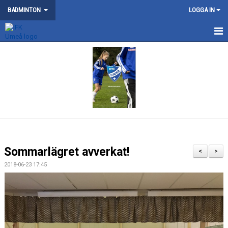
BADMINTON
LOGGA IN
NYHETER
SM 2026
KONTAKT
OM BADMINTONSEKTIONEN
SERIELAG
Sommarlägret avverkat!
<
>
TRÄNING
2018-06-23 17:45
TÄVLING
DOKUMENT