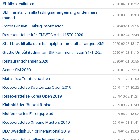
#Hållbolleniluften
2020-04-11 15:22
SBF har ställt in alla tävlingsarrangemang under mars
2020-03-13 15:03
månad
Coronaviruset – viktig information!
2020-03-11 23:16
Reseberättelse från EMWTC och U15EC 2020
2020-02-24 09:48
Stort tack till alla som har hjälpt till med att arrangera SM!
2020-02-06 13:17
Grattis Umeå! Badminton-SM kommer till stan 31/1-2/2!
2020-01-23 11:10
Restaurangchansen 2020
2020-01-21 00:56
Senior SM 2020
2020-01-17 09:23
Matchlista Tomtesmashen
2019-11-29 11:00
Reseberättelse SaarLorLux Open 2019
2019-11-07 10:22
Reseberättelse Korea Open 2019
2019-10-02 11:24
Klubbkläder för beställning
2019-09-27 11:49
Motionsserien Färdigspelad
2019-06-04 13:02
Reseberättelse Orleans Masters 2019
2019-04-01 11:41
BEC Swedish Junior Inernational 2019
2019-01-29 13:00
Reseberättelse Italian International