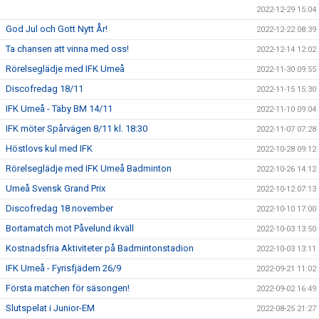
2022-12-29 15:04
God Jul och Gott Nytt År!
2022-12-22 08:39
Ta chansen att vinna med oss!
2022-12-14 12:02
Rörelseglädje med IFK Umeå
2022-11-30 09:55
Discofredag 18/11
2022-11-15 15:30
IFK Umeå - Täby BM 14/11
2022-11-10 09:04
IFK möter Spårvägen 8/11 kl. 18:30
2022-11-07 07:28
Höstlovs kul med IFK
2022-10-28 09:12
Rörelseglädje med IFK Umeå Badminton
2022-10-26 14:12
Umeå Svensk Grand Prix
2022-10-12 07:13
Discofredag 18 november
2022-10-10 17:00
Bortamatch mot Påvelund ikväll
2022-10-03 13:50
Kostnadsfria Aktiviteter på Badmintonstadion
2022-10-03 13:11
IFK Umeå - Fyrisfjädern 26/9
2022-09-21 11:02
Första matchen för säsongen!
2022-09-02 16:49
Slutspelat i Junior-EM
2022-08-25 21:27