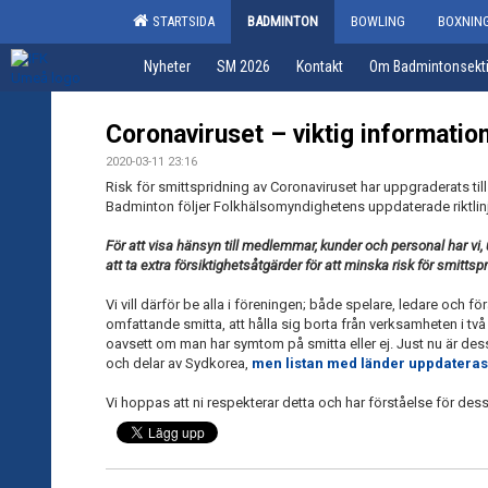
STARTSIDA
BADMINTON
BOWLING
BOXNIN
Nyheter
SM 2026
Kontakt
Om Badmintonsekt
Coronaviruset – viktig information
2020-03-11 23:16
Risk för smittspridning av Coronaviruset har uppgraderats til
Badminton följer Folkhälsomyndighetens uppdaterade riktlin
För att visa hänsyn till medlemmar, kunder och personal har vi, 
att ta extra försiktighetsåtgärder för att minska risk för smittsp
Vi vill därför be alla i föreningen; både spelare, ledare och
omfattande smitta, att hålla sig borta från verksamheten i tv
oavsett om man har symtom på smitta eller ej. Just nu är dessa 
och delar av Sydkorea,
men listan med länder uppdateras
Vi hoppas att ni respekterar detta och har förståelse för dessa