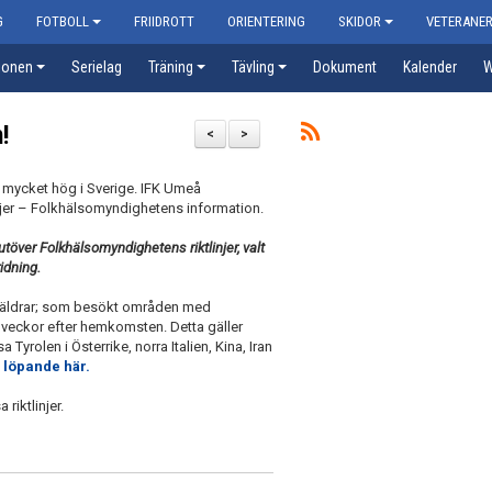
G
FOTBOLL
FRIIDROTT
ORIENTERING
SKIDOR
VETERANE
ionen
Serielag
Träning
Tävling
Dokument
Kalender
W
!
<
>
l mycket hög i Sverige. IFK Umeå
jer – Folkhälsomyndighetens information.
utöver Folkhälsomyndighetens riktlinjer, valt
ridning.
 föräldrar; som besökt områden med
å veckor efter hemkomsten. Detta gäller
Tyrolen i Österrike, norra Italien, Kina, Iran
 löpande här.
 riktlinjer.