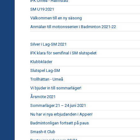
IFK Umeå - Halmstad
SM U19 2021
Välkommen till en ny säsong
Anmälan till motionsserien i Badminton 2021-22
Silver i Lag-SM 2021
IFK klara för semifinal i SM slutspelet
Klubbkläder
Slutspel Lag-SM
Trollhättan - Umeå
Vi bjuder in till sommarläger!
Årsmöte 2021
Sommarläger 21 – 24 juni 2021
Nu har vi nya erbjudanden i Appen!
Badmintonligan fortsatt på paus
Smash-it Club