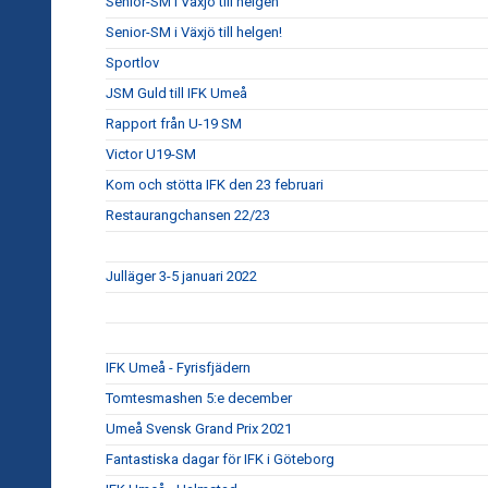
Senior-SM i Växjö till helgen
Senior-SM i Växjö till helgen!
Sportlov
JSM Guld till IFK Umeå
Rapport från U-19 SM
Victor U19-SM
Kom och stötta IFK den 23 februari
Restaurangchansen 22/23
Julläger 3-5 januari 2022
IFK Umeå - Fyrisfjädern
Tomtesmashen 5:e december
Umeå Svensk Grand Prix 2021
Fantastiska dagar för IFK i Göteborg