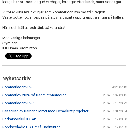
KALENDER
lediga banor - som dagtid vardagar, lördagar efter lunch, samt söndagar.
Vi följer vilka nya riktlinjer som kommer och nya råd från region
WEBBSHOP
Västerbotten och hoppas på att snart starta upp gruppträningar på hallen.
FAQ
Håll i och håll ut, och tänk på varandra!
Med vänliga hälsningar
ÅRSHJUL
Styrelsen
IFK Umeå Badminton
Nyhetsarkiv
Sommarläger 2026
2026-07-13
Sommarlov 2026 på Badmintonstadion
2026-07-02 09:15
Sommarläger 2026!
2026-05-10 20:22
Lansering av Barnens idrott med Demokratiprojektet!
2026-03-31 20:54
Badmintonkul 3-5 år!
2026-01-12 08:00
Rörelseglädje IFK Umeå Badminton
2026-01-12 07:53