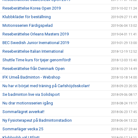
Reseberättelse Korea Open 2019
2019-10-02 11:24
Klubbkläder för beställning
2019-09-27 11:49
Motionsserien Färdigspelad
2019-06-04 13:02
Reseberättelse Orleans Masters 2019
2019-04-01 11:41
BEC Swedish Junior Inernational 2019
2019-01-29 13:00
Reseberättelse Italian International
2018-12-19 12:52
Shuttle Time kurs för tjejer genomförd!
2018-12-03 15:40
Reseberättelse från Denmark Open
2018-10-29 14:49
IFK Umeå Badminton - Webshop
2018-10-18 14:00
Nu har vi börjat med träning på Carlshöjdsskolan!
2018-09-23 20:55
Se badminton live via Solidsport
2018-09-06 08:17
Nu drar motionsserien igång
2018-08-24 19:17
Sommarlägret avverkat!
2018-06-23 17:45
Ny Fysioterapeut på Badmintonstadion
2018-06-04 13:22
Sommarläger vecka 25
2018-05-27 23:44
Klubbjobb väl Utfört!
2018-05-17 14:11