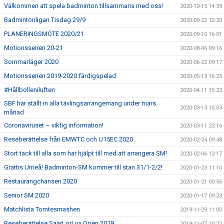
Välkommen att spela badminton tillsammans med oss!
2020-10-15 14:39
Badmintonligan Tisdag 29/9
2020-09-22 12:20
PLANERINGSMÖTE 2020/21
2020-09-10 16:01
Motionsserien 20-21
2020-08-06 09:16
Sommarläger 2020
2020-06-22 09:17
Motionsserien 2019-2020 färdigspelad
2020-05-13 16:25
#Hållbolleniluften
2020-04-11 15:22
SBF har ställt in alla tävlingsarrangemang under mars
2020-03-13 15:03
månad
Coronaviruset – viktig information!
2020-03-11 23:16
Reseberättelse från EMWTC och U15EC 2020
2020-02-24 09:48
Stort tack till alla som har hjälpt till med att arrangera SM!
2020-02-06 13:17
Grattis Umeå! Badminton-SM kommer till stan 31/1-2/2!
2020-01-23 11:10
Restaurangchansen 2020
2020-01-21 00:56
Senior SM 2020
2020-01-17 09:23
Matchlista Tomtesmashen
2019-11-29 11:00
Reseberättelse SaarLorLux Open 2019
2019-11-07 10:22