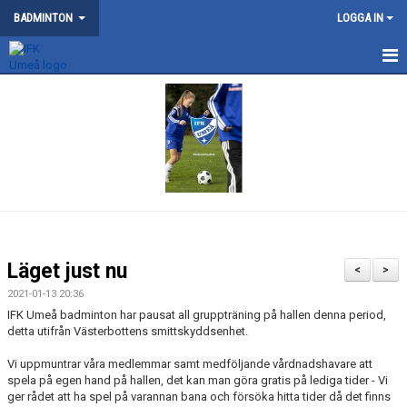
BADMINTON
LOGGA IN
NYHETER
SM 2026
KONTAKT
OM BADMINTONSEKTIONEN
SERIELAG
Läget just nu
<
>
TRÄNING
2021-01-13 20:36
IFK Umeå badminton har pausat all gruppträning på hallen denna period,
TÄVLING
detta utifrån Västerbottens smittskyddsenhet.
Vi uppmuntrar våra medlemmar samt medföljande vårdnadshavare att
DOKUMENT
spela på egen hand på hallen, det kan man göra gratis på lediga tider - Vi
ger rådet att ha spel på varannan bana och försöka hitta tider då det finns