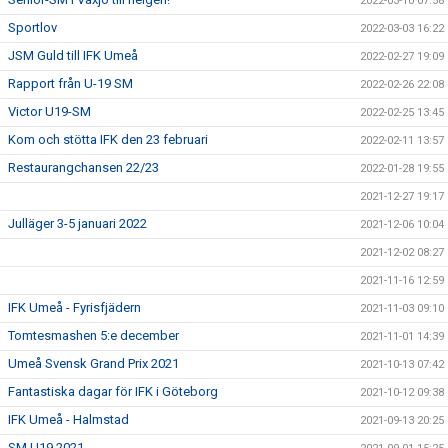
2022-03-10 07:58
Sportlov
2022-03-03 16:22
JSM Guld till IFK Umeå
2022-02-27 19:09
Rapport från U-19 SM
2022-02-26 22:08
Victor U19-SM
2022-02-25 13:45
Kom och stötta IFK den 23 februari
2022-02-11 13:57
Restaurangchansen 22/23
2022-01-28 19:55
2021-12-27 19:17
Julläger 3-5 januari 2022
2021-12-06 10:04
2021-12-02 08:27
2021-11-16 12:59
IFK Umeå - Fyrisfjädern
2021-11-03 09:10
Tomtesmashen 5:e december
2021-11-01 14:39
Umeå Svensk Grand Prix 2021
2021-10-13 07:42
Fantastiska dagar för IFK i Göteborg
2021-10-12 09:38
IFK Umeå - Halmstad
2021-09-13 20:25
SM U19 2021