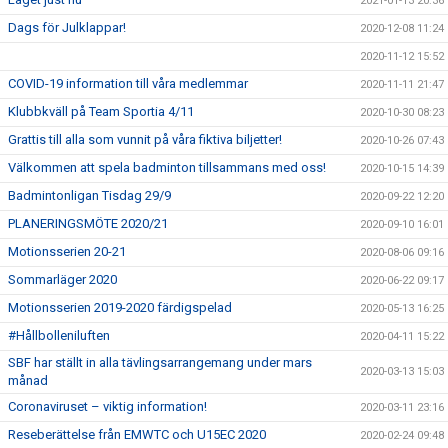
2021-01-13 20:36
Dags för Julklappar!
2020-12-08 11:24
2020-11-12 15:52
COVID-19 information till våra medlemmar
2020-11-11 21:47
Klubbkväll på Team Sportia 4/11
2020-10-30 08:23
Grattis till alla som vunnit på våra fiktiva biljetter!
2020-10-26 07:43
Välkommen att spela badminton tillsammans med oss!
2020-10-15 14:39
Badmintonligan Tisdag 29/9
2020-09-22 12:20
PLANERINGSMÖTE 2020/21
2020-09-10 16:01
Motionsserien 20-21
2020-08-06 09:16
Sommarläger 2020
2020-06-22 09:17
Motionsserien 2019-2020 färdigspelad
2020-05-13 16:25
#Hållbolleniluften
2020-04-11 15:22
SBF har ställt in alla tävlingsarrangemang under mars
2020-03-13 15:03
månad
Coronaviruset – viktig information!
2020-03-11 23:16
Reseberättelse från EMWTC och U15EC 2020
2020-02-24 09:48