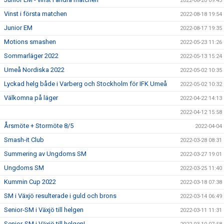
2022-08-20 09:43
Vinst i första matchen
2022-08-18 19:54
Junior EM
2022-08-17 19:35
Motions smashen
2022-05-23 11:26
Sommarläger 2022
2022-05-13 15:24
Umeå Nordiska 2022
2022-05-02 10:35
Lyckad helg både i Varberg och Stockholm för IFK Umeå
2022-05-02 10:32
Välkomna på läger
2022-04-22 14:13
2022-04-12 15:58
Årsmöte + Stormöte 8/5
2022-04-04
Smash-it Club
2022-03-28 08:31
Summering av Ungdoms SM
2022-03-27 19:01
Ungdoms SM
2022-03-25 11:40
Kummin Cup 2022
2022-03-18 07:38
SM i Växjö resulterade i guld och brons
2022-03-14 06:49
Senior-SM i Växjö till helgen
2022-03-11 11:31
Senior-SM i Växjö till helgen!