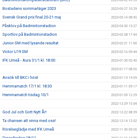
2023-06-02 09:53
Bostadens sommarläger 2023
2023-05-27 10:29
Svensk Grand prix final 20-21 maj
2023-05-14 08:45
Påsklov på Badmintonstadion
2023-03-30 13:27
Sportlov på Badmintonstadion
2023-02-28 17:44
Junior-SM med lysande resultat
2023-02-21 11:00
Victor U19 SM
2023-02-16 09:44
IFK Umeå - Aura 31/1 kl. 18:00
2023-01-30 02:40
2023-01-17 08:55
Ansök till BKC i höst
2023-01-13 19:09
Hemmamatch 17/1 kl. 18:30
2023-01-11 09:17
Hemmamatch tisdag 10/1
2023-01-09 12:29
2022-12-29 15:04
God Jul och Gott Nytt År!
2022-12-22 08:39
Ta chansen att vinna med oss!
2022-12-14 12:02
Rörelseglädje med IFK Umeå
2022-11-30 09:55
Discofredag 18/11