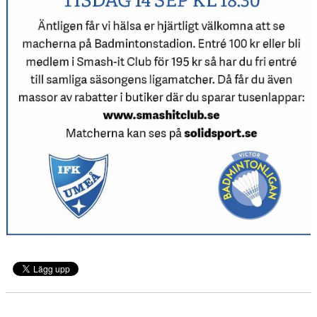
KALENDER
WEBBSHOP
FAQ
ÅRSHJUL