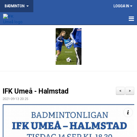
BADMINTON
LOGGA IN
NYHETER
SM 2026
KONTAKT
OM BADMINTONSEKTIONEN
SERIELAG
IFK Umeå - Halmstad
<
>
TRÄNING
2021-09-13 20:25
TÄVLING
DOKUMENT