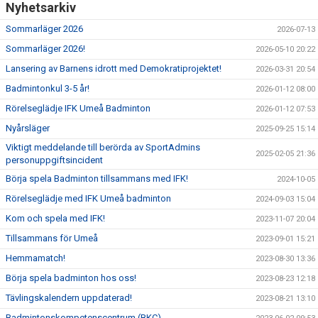
Nyhetsarkiv
Sommarläger 2026
2026-07-13
Sommarläger 2026!
2026-05-10 20:22
Lansering av Barnens idrott med Demokratiprojektet!
2026-03-31 20:54
Badmintonkul 3-5 år!
2026-01-12 08:00
Rörelseglädje IFK Umeå Badminton
2026-01-12 07:53
Nyårsläger
2025-09-25 15:14
Viktigt meddelande till berörda av SportAdmins
2025-02-05 21:36
personuppgiftsincident
Börja spela Badminton tillsammans med IFK!
2024-10-05
Rörelseglädje med IFK Umeå badminton
2024-09-03 15:04
Kom och spela med IFK!
2023-11-07 20:04
Tillsammans för Umeå
2023-09-01 15:21
Hemmamatch!
2023-08-30 13:36
Börja spela badminton hos oss!
2023-08-23 12:18
Tävlingskalendern uppdaterad!
2023-08-21 13:10
Badmintonskompetenscentrum (BKC)