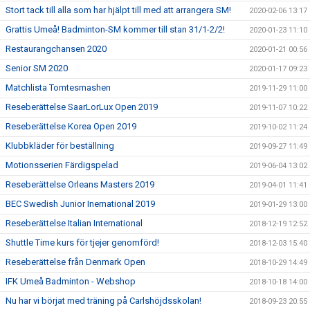
Stort tack till alla som har hjälpt till med att arrangera SM!
2020-02-06 13:17
Grattis Umeå! Badminton-SM kommer till stan 31/1-2/2!
2020-01-23 11:10
Restaurangchansen 2020
2020-01-21 00:56
Senior SM 2020
2020-01-17 09:23
Matchlista Tomtesmashen
2019-11-29 11:00
Reseberättelse SaarLorLux Open 2019
2019-11-07 10:22
Reseberättelse Korea Open 2019
2019-10-02 11:24
Klubbkläder för beställning
2019-09-27 11:49
Motionsserien Färdigspelad
2019-06-04 13:02
Reseberättelse Orleans Masters 2019
2019-04-01 11:41
BEC Swedish Junior Inernational 2019
2019-01-29 13:00
Reseberättelse Italian International
2018-12-19 12:52
Shuttle Time kurs för tjejer genomförd!
2018-12-03 15:40
Reseberättelse från Denmark Open
2018-10-29 14:49
IFK Umeå Badminton - Webshop
2018-10-18 14:00
Nu har vi börjat med träning på Carlshöjdsskolan!
2018-09-23 20:55