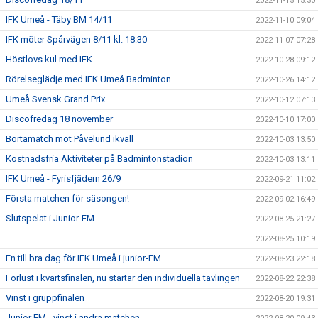
2022-11-15 15:30
IFK Umeå - Täby BM 14/11
2022-11-10 09:04
IFK möter Spårvägen 8/11 kl. 18:30
2022-11-07 07:28
Höstlovs kul med IFK
2022-10-28 09:12
Rörelseglädje med IFK Umeå Badminton
2022-10-26 14:12
Umeå Svensk Grand Prix
2022-10-12 07:13
Discofredag 18 november
2022-10-10 17:00
Bortamatch mot Påvelund ikväll
2022-10-03 13:50
Kostnadsfria Aktiviteter på Badmintonstadion
2022-10-03 13:11
IFK Umeå - Fyrisfjädern 26/9
2022-09-21 11:02
Första matchen för säsongen!
2022-09-02 16:49
Slutspelat i Junior-EM
2022-08-25 21:27
2022-08-25 10:19
En till bra dag för IFK Umeå i junior-EM
2022-08-23 22:18
Förlust i kvartsfinalen, nu startar den individuella tävlingen
2022-08-22 22:38
Vinst i gruppfinalen
2022-08-20 19:31
Junior EM - vinst i andra matchen