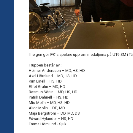
I helgen gör IFK´s spelare upp om medaljerna på U19-SM i T
Truppen består av :
Helmer Andersson – MD, HS, HD
Axel Hörnlund – MD, HS, HD
Kim Linell – HS, HD
Elliot Grahn – MD, HD
Rasmus Sörlin – MD, HS, HD
Patrik Dahnell – HS, HD
Mio Molin – MD, HS, HD
Alice Molin – DD, MD
Maja Bergström – DD, MD, DS
Edvard Hylander – HS, HD
Emma Hörnlund - Sjuk