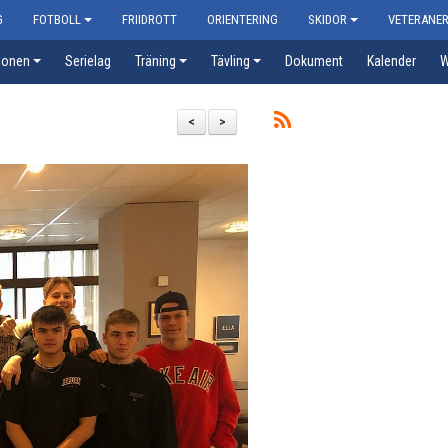
G
FOTBOLL
FRIIDROTT
ORIENTERING
SKIDOR
VETERANE
ionen
Serielag
Träning
Tävling
Dokument
Kalender
W
<
>