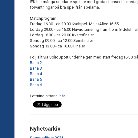
IFK har många seedade spelare med goda chanser till medalj
förväntningar på bra spel från spelarna.
Matchprogram
Fredag 16.30 - ca 20.00 Kvalspel -Maja/Alice 16:55
Lördag 09.00 - ca 16.00 Huvudturnering fram t o m 8-delsfinal
Lördag 16.30 - ca 20.00 Kvartsfinaler
Söndag 09.00 - ca 12.00 Semifinaler
Söndag 13.00 - ca 16.00 Finaler
Följ allt via SolidSport under helgen med start fredag16.30 på
Bana 2
Bana 3
Bana 4
Bana 5
Bana 6
Lottning hittar ni
här
Nyhetsarkiv
Sommarläger 2026