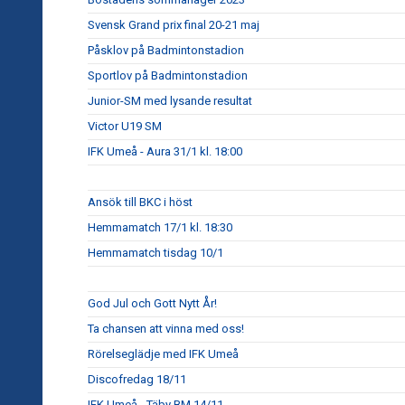
Svensk Grand prix final 20-21 maj
Påsklov på Badmintonstadion
Sportlov på Badmintonstadion
Junior-SM med lysande resultat
Victor U19 SM
IFK Umeå - Aura 31/1 kl. 18:00
Ansök till BKC i höst
Hemmamatch 17/1 kl. 18:30
Hemmamatch tisdag 10/1
God Jul och Gott Nytt År!
Ta chansen att vinna med oss!
Rörelseglädje med IFK Umeå
Discofredag 18/11
IFK Umeå - Täby BM 14/11