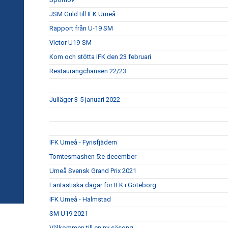
JSM Guld till IFK Umeå
Rapport från U-19 SM
Victor U19-SM
Kom och stötta IFK den 23 februari
Restaurangchansen 22/23
Julläger 3-5 januari 2022
IFK Umeå - Fyrisfjädern
Tomtesmashen 5:e december
Umeå Svensk Grand Prix 2021
Fantastiska dagar för IFK i Göteborg
IFK Umeå - Halmstad
SM U19 2021
Välkommen till en ny säsong