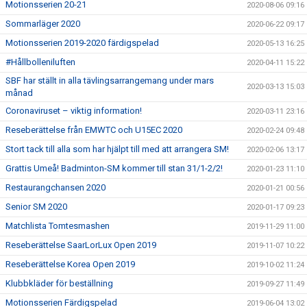
Motionsserien 20-21
2020-08-06 09:16
Sommarläger 2020
2020-06-22 09:17
Motionsserien 2019-2020 färdigspelad
2020-05-13 16:25
#Hållbolleniluften
2020-04-11 15:22
SBF har ställt in alla tävlingsarrangemang under mars
2020-03-13 15:03
månad
Coronaviruset – viktig information!
2020-03-11 23:16
Reseberättelse från EMWTC och U15EC 2020
2020-02-24 09:48
Stort tack till alla som har hjälpt till med att arrangera SM!
2020-02-06 13:17
Grattis Umeå! Badminton-SM kommer till stan 31/1-2/2!
2020-01-23 11:10
Restaurangchansen 2020
2020-01-21 00:56
Senior SM 2020
2020-01-17 09:23
Matchlista Tomtesmashen
2019-11-29 11:00
Reseberättelse SaarLorLux Open 2019
2019-11-07 10:22
Reseberättelse Korea Open 2019
2019-10-02 11:24
Klubbkläder för beställning
2019-09-27 11:49
Motionsserien Färdigspelad
2019-06-04 13:02