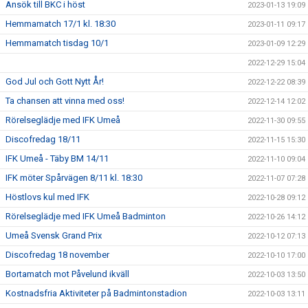
Ansök till BKC i höst
2023-01-13 19:09
Hemmamatch 17/1 kl. 18:30
2023-01-11 09:17
Hemmamatch tisdag 10/1
2023-01-09 12:29
2022-12-29 15:04
God Jul och Gott Nytt År!
2022-12-22 08:39
Ta chansen att vinna med oss!
2022-12-14 12:02
Rörelseglädje med IFK Umeå
2022-11-30 09:55
Discofredag 18/11
2022-11-15 15:30
IFK Umeå - Täby BM 14/11
2022-11-10 09:04
IFK möter Spårvägen 8/11 kl. 18:30
2022-11-07 07:28
Höstlovs kul med IFK
2022-10-28 09:12
Rörelseglädje med IFK Umeå Badminton
2022-10-26 14:12
Umeå Svensk Grand Prix
2022-10-12 07:13
Discofredag 18 november
2022-10-10 17:00
Bortamatch mot Påvelund ikväll
2022-10-03 13:50
Kostnadsfria Aktiviteter på Badmintonstadion
2022-10-03 13:11