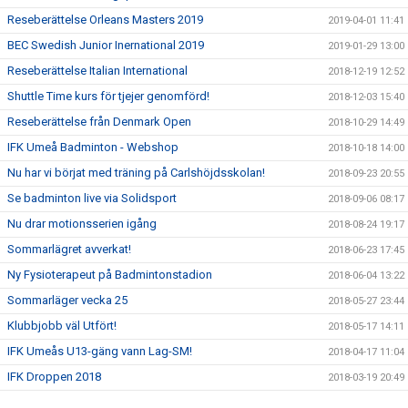
Reseberättelse Orleans Masters 2019
2019-04-01 11:41
BEC Swedish Junior Inernational 2019
2019-01-29 13:00
Reseberättelse Italian International
2018-12-19 12:52
Shuttle Time kurs för tjejer genomförd!
2018-12-03 15:40
Reseberättelse från Denmark Open
2018-10-29 14:49
IFK Umeå Badminton - Webshop
2018-10-18 14:00
Nu har vi börjat med träning på Carlshöjdsskolan!
2018-09-23 20:55
Se badminton live via Solidsport
2018-09-06 08:17
Nu drar motionsserien igång
2018-08-24 19:17
Sommarlägret avverkat!
2018-06-23 17:45
Ny Fysioterapeut på Badmintonstadion
2018-06-04 13:22
Sommarläger vecka 25
2018-05-27 23:44
Klubbjobb väl Utfört!
2018-05-17 14:11
IFK Umeås U13-gäng vann Lag-SM!
2018-04-17 11:04
IFK Droppen 2018
2018-03-19 20:49
Badminton - sommarläger vecka 25!
2018-03-13 14:57