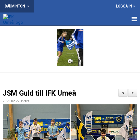
BADMINTON
LOGGA IN
NYHETER
SM 2026
KONTAKT
OM BADMINTONSEKTIONEN
SERIELAG
JSM Guld till IFK Umeå
<
>
TRÄNING
2022-02-27 19:09
TÄVLING
DOKUMENT