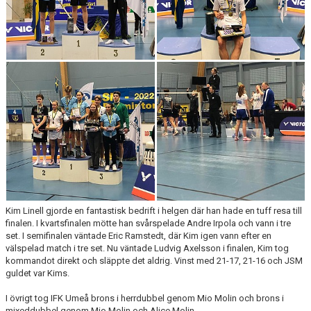
KALENDER
WEBBSHOP
FAQ
ÅRSHJUL
Kim Linell gjorde en fantastisk bedrift i helgen där han hade en tuff resa till
finalen. I kvartsfinalen mötte han svårspelade Andre Irpola och vann i tre
set. I semifinalen väntade Eric Ramstedt, där Kim igen vann efter en
välspelad match i tre set. Nu väntade Ludvig Axelsson i finalen, Kim tog
kommandot direkt och släppte det aldrig. Vinst med 21-17, 21-16 och JSM
guldet var Kims.
I övrigt tog IFK Umeå brons i herrdubbel genom Mio Molin och brons i
mixeddubbel genom Mio Molin och Alice Molin.