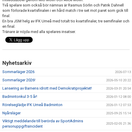
Två spelare som också bör nämnas är Rasmus Sörlin och Patrik Dahnell
som förlorade kvartsfinalen i en hård match i tre set mot paret som gick till
final.
En bra JSM helg av IFK Umeå med totalt tio kvartsfinaler, tre semifinaler och
en final.
Tränare är nöjda med alla spelares insatser.
Nyhetsarkiv
Sommarläger 2026
2026-07-13
Sommarläger 2026!
2026-05-10 20:22
Lansering av Barnens idrott med Demokratiprojektet!
2026-03-31 20:54
Badmintonkul 3-5 år!
2026-01-12 08:00
Rörelseglädje IFK Umeå Badminton
2026-01-12 07:53
Nyårsläger
2025-09-25 15:14
Viktigt meddelande till berörda av SportAdmins
2025-02-05 21:36
personuppgiftsincident