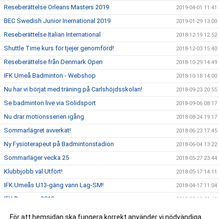
Reseberättelse Orleans Masters 2019
2019-04-01 11:41
BEC Swedish Junior Inernational 2019
2019-01-29 13:00
Reseberättelse Italian International
2018-12-19 12:52
Shuttle Time kurs för tjejer genomförd!
2018-12-03 15:40
Reseberättelse från Denmark Open
2018-10-29 14:49
IFK Umeå Badminton - Webshop
2018-10-18 14:00
Nu har vi börjat med träning på Carlshöjdsskolan!
2018-09-23 20:55
Se badminton live via Solidsport
2018-09-06 08:17
Nu drar motionsserien igång
2018-08-24 19:17
Sommarlägret avverkat!
2018-06-23 17:45
Ny Fysioterapeut på Badmintonstadion
2018-06-04 13:22
Sommarläger vecka 25
2018-05-27 23:44
Klubbjobb väl Utfört!
2018-05-17 14:11
IFK Umeås U13-gäng vann Lag-SM!
2018-04-17 11:04
IFK Droppen 2018
2018-03-19 20:49
Badminton - sommarläger vecka 25!
2018-03-13 14:57
För att hemsidan ska fungera korrekt använder vi nödvändiga