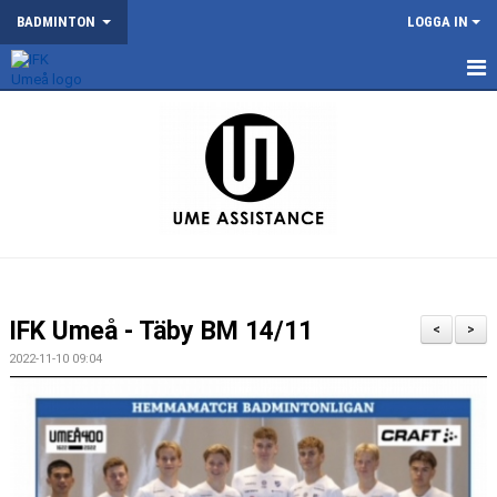
BADMINTON
LOGGA IN
NYHETER
SM 2026
KONTAKT
OM BADMINTONSEKTIONEN
SERIELAG
IFK Umeå - Täby BM 14/11
<
>
TRÄNING
2022-11-10 09:04
TÄVLING
DOKUMENT