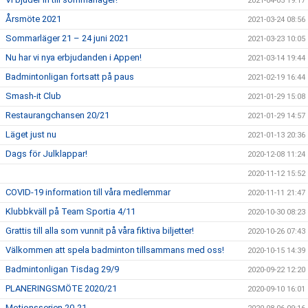
2021-04-05 19:17
Årsmöte 2021
2021-03-24 08:56
Sommarläger 21 – 24 juni 2021
2021-03-23 10:05
Nu har vi nya erbjudanden i Appen!
2021-03-14 19:44
Badmintonligan fortsatt på paus
2021-02-19 16:44
Smash-it Club
2021-01-29 15:08
Restaurangchansen 20/21
2021-01-29 14:57
Läget just nu
2021-01-13 20:36
Dags för Julklappar!
2020-12-08 11:24
2020-11-12 15:52
COVID-19 information till våra medlemmar
2020-11-11 21:47
Klubbkväll på Team Sportia 4/11
2020-10-30 08:23
Grattis till alla som vunnit på våra fiktiva biljetter!
2020-10-26 07:43
Välkommen att spela badminton tillsammans med oss!
2020-10-15 14:39
Badmintonligan Tisdag 29/9
2020-09-22 12:20
PLANERINGSMÖTE 2020/21
2020-09-10 16:01
Motionsserien 20-21