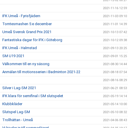
2021-12-02 08:27
2021-11-16 12:59
IFK Umeå - Fyrisfjädern
2021-11-03 09:10
Tomtesmashen 5:e december
2021-11-01 14:39
Umeå Svensk Grand Prix 2021
2021-10-13 07:42
Fantastiska dagar för IFK i Göteborg
2021-10-12 09:38
IFK Umeå - Halmstad
2021-09-13 20:25
SM U19 2021
2021-09-01 15:25
Välkommen till en ny säsong
2021-08-30 14:44
Anmälan till motionsserien i Badminton 2021-22
2021-08-18 07:54
2021-08-16 08:29
Silver i Lag-SM 2021
2021-06-21 08:53
IFK klara för semifinal i SM slutspelet
2021-05-19 14:14
Klubbkläder
2021-05-14 10:00
Slutspel Lag-SM
2021-05-10 08:32
Trollhättan - Umeå
2021-04-06 08:43
Vi bjuder in till sommarläger!