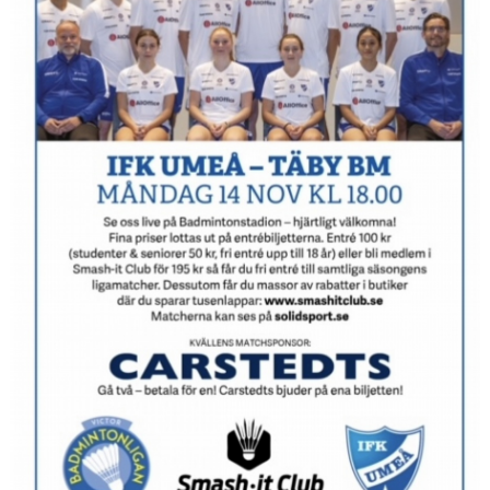
KALENDER
WEBBSHOP
FAQ
ÅRSHJUL