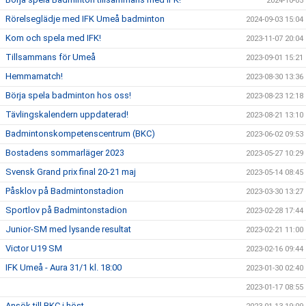
2024-10-05
Rörelseglädje med IFK Umeå badminton
2024-09-03 15:04
Kom och spela med IFK!
2023-11-07 20:04
Tillsammans för Umeå
2023-09-01 15:21
Hemmamatch!
2023-08-30 13:36
Börja spela badminton hos oss!
2023-08-23 12:18
Tävlingskalendern uppdaterad!
2023-08-21 13:10
Badmintonskompetenscentrum (BKC)
2023-06-02 09:53
Bostadens sommarläger 2023
2023-05-27 10:29
Svensk Grand prix final 20-21 maj
2023-05-14 08:45
Påsklov på Badmintonstadion
2023-03-30 13:27
Sportlov på Badmintonstadion
2023-02-28 17:44
Junior-SM med lysande resultat
2023-02-21 11:00
Victor U19 SM
2023-02-16 09:44
IFK Umeå - Aura 31/1 kl. 18:00
2023-01-30 02:40
2023-01-17 08:55
Ansök till BKC i höst