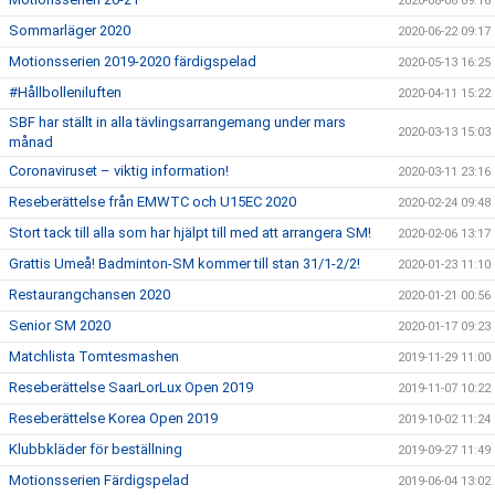
2020-08-06 09:16
Sommarläger 2020
2020-06-22 09:17
Motionsserien 2019-2020 färdigspelad
2020-05-13 16:25
#Hållbolleniluften
2020-04-11 15:22
SBF har ställt in alla tävlingsarrangemang under mars
2020-03-13 15:03
månad
Coronaviruset – viktig information!
2020-03-11 23:16
Reseberättelse från EMWTC och U15EC 2020
2020-02-24 09:48
Stort tack till alla som har hjälpt till med att arrangera SM!
2020-02-06 13:17
Grattis Umeå! Badminton-SM kommer till stan 31/1-2/2!
2020-01-23 11:10
Restaurangchansen 2020
2020-01-21 00:56
Senior SM 2020
2020-01-17 09:23
Matchlista Tomtesmashen
2019-11-29 11:00
Reseberättelse SaarLorLux Open 2019
2019-11-07 10:22
Reseberättelse Korea Open 2019
2019-10-02 11:24
Klubbkläder för beställning
2019-09-27 11:49
Motionsserien Färdigspelad
2019-06-04 13:02