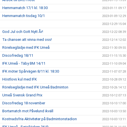
2023-01-13 19:09
Hemmamatch 17/1 kl. 18:30
2023-01-11 09:17
Hemmamatch tisdag 10/1
2023-01-09 12:29
2022-12-29 15:04
God Jul och Gott Nytt År!
2022-12-22 08:39
Ta chansen att vinna med oss!
2022-12-14 12:02
Rörelseglädje med IFK Umeå
2022-11-30 09:55
Discofredag 18/11
2022-11-15 15:30
IFK Umeå - Täby BM 14/11
2022-11-10 09:04
IFK möter Spårvägen 8/11 kl. 18:30
2022-11-07 07:28
Höstlovs kul med IFK
2022-10-28 09:12
Rörelseglädje med IFK Umeå Badminton
2022-10-26 14:12
Umeå Svensk Grand Prix
2022-10-12 07:13
Discofredag 18 november
2022-10-10 17:00
Bortamatch mot Påvelund ikväll
2022-10-03 13:50
Kostnadsfria Aktiviteter på Badmintonstadion
2022-10-03 13:11
IFK Umeå - Fyrisfjädern 26/9