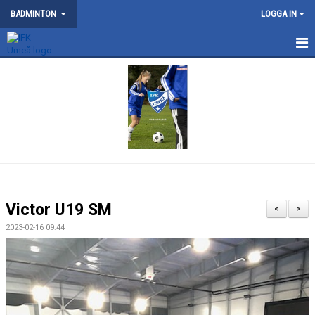
BADMINTON
LOGGA IN
NYHETER
SM 2026
KONTAKT
OM BADMINTONSEKTIONEN
SERIELAG
Victor U19 SM
<
>
TRÄNING
2023-02-16 09:44
TÄVLING
DOKUMENT