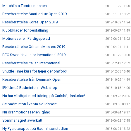
Matchlista Tomtesmashen
2019-11-29 11:00
Reseberättelse SaarLorLux Open 2019
2019-11-07 10:22
Reseberättelse Korea Open 2019
2019-10-02 11:24
Klubbkläder för beställning
2019-09-27 11:49
Motionsserien Färdigspelad
2019-06-04 13:02
Reseberättelse Orleans Masters 2019
2019-04-01 11:41
BEC Swedish Junior Inernational 2019
2019-01-29 13:00
Reseberättelse Italian International
2018-12-19 12:52
Shuttle Time kurs för tjejer genomförd!
2018-12-03 15:40
Reseberättelse från Denmark Open
2018-10-29 14:49
IFK Umeå Badminton - Webshop
2018-10-18 14:00
Nu har vi börjat med träning på Carlshöjdsskolan!
2018-09-23 20:55
Se badminton live via Solidsport
2018-09-06 08:17
Nu drar motionsserien igång
2018-08-24 19:17
Sommarlägret avverkat!
2018-06-23 17:45
Ny Fysioterapeut på Badmintonstadion
2018-06-04 13:22