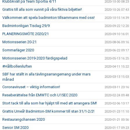
Klubbkväll på Team Sportia 4/11
2020-10-30 08:23
Grattis till alla som vunnit på våra fiktiva biljetter!
2020-10-26 07:43
Välkommen att spela badminton tillsammans med oss!
2020-10-15 14:39
Badmintonligan Tisdag 29/9
2020-09-22 12:20
PLANERINGSMÖTE 2020/21
2020-09-10 16:01
Motionsserien 20-21
2020-08-06 09:16
Sommarläger 2020
2020-06-22 09:17
Motionsserien 2019-2020 färdigspelad
2020-05-13 16:25
#Hållbolleniluften
2020-04-11 15:22
SBF har ställt in alla tävlingsarrangemang under mars
2020-03-13 15:03
månad
Coronaviruset – viktig information!
2020-03-11 23:16
Reseberättelse från EMWTC och U15EC 2020
2020-02-24 09:48
Stort tack till alla som har hjälpt till med att arrangera SM!
2020-02-06 13:17
Grattis Umeå! Badminton-SM kommer till stan 31/1-2/2!
2020-01-23 11:10
Restaurangchansen 2020
2020-01-21 00:56
Senior SM 2020
2020-01-17 09:23