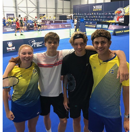
KALENDER
WEBBSHOP
FAQ
ÅRSHJUL