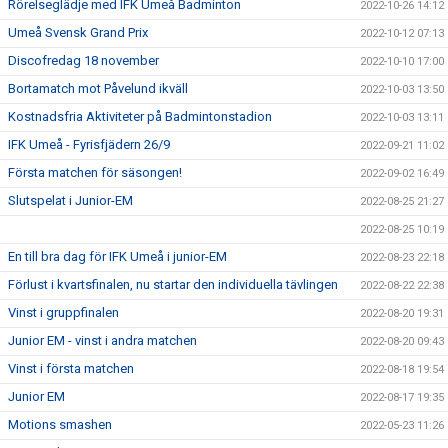
Rörelseglädje med IFK Umeå Badminton
2022-10-26 14:12
Umeå Svensk Grand Prix
2022-10-12 07:13
Discofredag 18 november
2022-10-10 17:00
Bortamatch mot Påvelund ikväll
2022-10-03 13:50
Kostnadsfria Aktiviteter på Badmintonstadion
2022-10-03 13:11
IFK Umeå - Fyrisfjädern 26/9
2022-09-21 11:02
Första matchen för säsongen!
2022-09-02 16:49
Slutspelat i Junior-EM
2022-08-25 21:27
2022-08-25 10:19
En till bra dag för IFK Umeå i junior-EM
2022-08-23 22:18
Förlust i kvartsfinalen, nu startar den individuella tävlingen
2022-08-22 22:38
Vinst i gruppfinalen
2022-08-20 19:31
Junior EM - vinst i andra matchen
2022-08-20 09:43
Vinst i första matchen
2022-08-18 19:54
Junior EM
2022-08-17 19:35
Motions smashen
2022-05-23 11:26