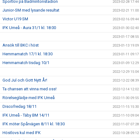
Sportlov på Badmintonstadion
2023-02-28 17:44
Junior-SM med lysande resultat
2023-02-21 11:00
Victor U19 SM
2023-02-16 09:44
IFK Umeå - Aura 31/1 kl. 18:00
2023-01-30 02:40
2023-01-17 08:55
Ansök till BKC i höst
2023-01-13 19:09
Hemmamatch 17/1 kl. 18:30
2023-01-11 09:17
Hemmamatch tisdag 10/1
2023-01-09 12:29
2022-12-29 15:04
God Jul och Gott Nytt År!
2022-12-22 08:39
Ta chansen att vinna med oss!
2022-12-14 12:02
Rörelseglädje med IFK Umeå
2022-11-30 09:55
Discofredag 18/11
2022-11-15 15:30
IFK Umeå - Täby BM 14/11
2022-11-10 09:04
IFK möter Spårvägen 8/11 kl. 18:30
2022-11-07 07:28
Höstlovs kul med IFK
2022-10-28 09:12