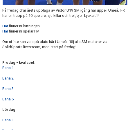
På fredag drar årets upplaga av Victor U19 SM igång här uppe i Umeå. IFK
har en trupp på 10 spelare, sju killar och tre tjejer. Lycka till!
Här
finner ni lottningen
Här
finner ni spelar PM
Om ni inte kan vara på plats här i Umeå, följ alla SM-matcher via
SolidSports livestream, med start på fredag!
Fredag - kvalspel:
Bana 1
Bana 2
Bana 3
Bana 6
Lördag:
Bana 1