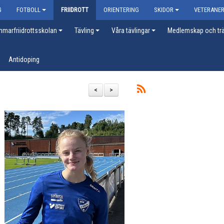
G
FOTBOLL
FRIIDROTT
ORIENTERING
SKIDOR
VETERANE
marfriidrottsskolan
Tävling
Våra tävlingar
Medlemskap och trä
Antidoping
<
>