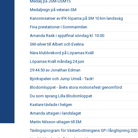
Medalj på JSM-USM15
Medaljregn på veteran-SM
Kanoninsatser av IFK-löparna på SM 10 km landsväg
Fina prestationer i Sommarmilen
Amanda Rask i spjutfinal söndag kl. 10.00
SM-silver till Albert och Evelina
Nära klubbrekord på Löparnas Kväll
Löparnas Kväll måndag 24 juni
29:44.50 av Jonathan Edman
Björkspelen och Jump Umeå - Tack!
Blodomloppet - årets stora motionsfest genomförd
Du som sprang Lilla Blodomloppet
Kastare tävlade i helgen
Amanda uttagen i landslaget
Martin Nilsson uttagen till EM
Tävlingsprogram för Västerbottningens GP i långlöpning 202