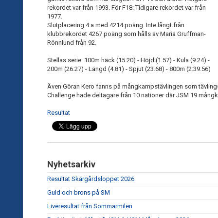
rekordet var från 1993. För F18: Tidigare rekordet var från
1977.
Slutplacering 4:a med 4214 poäng. Inte långt från
klubbrekordet 4267 poäng som hålls av Maria Gruffman-
Rönnlund från 92.
Stellas serie: 100m häck (15.20) - Höjd (1.57) - Kula (9.24) -
200m (26.27) - Längd (4.81) - Spjut (23.68) - 800m (2:39.56)
Även Göran Kero fanns på mångkampstävlingen som tävlings
Challenge hade deltagare från 10 nationer där JSM 19 mångk
Resultat
Nyhetsarkiv
Resultat Skärgårdsloppet 2026
Guld och brons på SM
Liveresultat från Sommarmilen