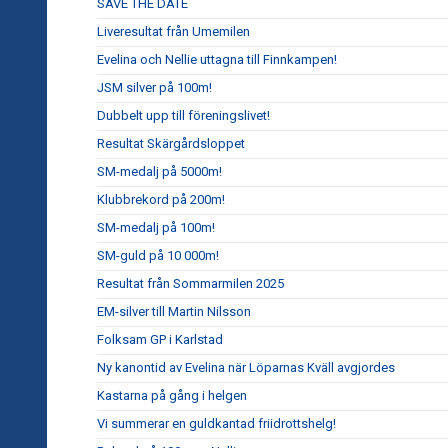
SAVE THE DATE
Liveresultat från Umemilen
Evelina och Nellie uttagna till Finnkampen!
JSM silver på 100m!
Dubbelt upp till föreningslivet!
Resultat Skärgårdsloppet
SM-medalj på 5000m!
Klubbrekord på 200m!
SM-medalj på 100m!
SM-guld på 10 000m!
Resultat från Sommarmilen 2025
EM-silver till Martin Nilsson
Folksam GP i Karlstad
Ny kanontid av Evelina när Löparnas Kväll avgjordes
Kastarna på gång i helgen
Vi summerar en guldkantad friidrottshelg!