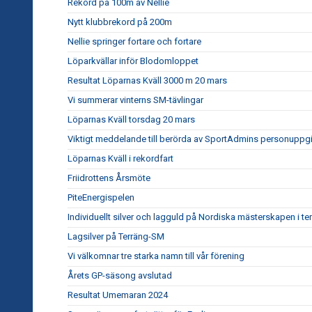
Rekord på 100m av Nellie
Nytt klubbrekord på 200m
Nellie springer fortare och fortare
Löparkvällar inför Blodomloppet
Resultat Löparnas Kväll 3000 m 20 mars
Vi summerar vinterns SM-tävlingar
Löparnas Kväll torsdag 20 mars
Viktigt meddelande till berörda av SportAdmins personuppgi
Löparnas Kväll i rekordfart
Friidrottens Årsmöte
PiteEnergispelen
Individuellt silver och lagguld på Nordiska mästerskapen i te
Lagsilver på Terräng-SM
Vi välkomnar tre starka namn till vår förening
Årets GP-säsong avslutad
Resultat Umemaran 2024