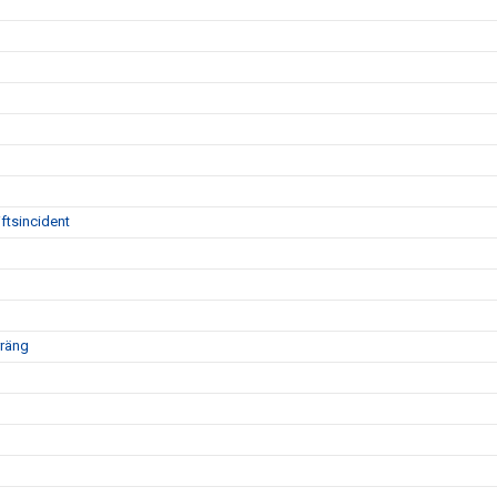
ftsincident
rräng