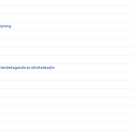
löpning
händertagande av idrottsskador