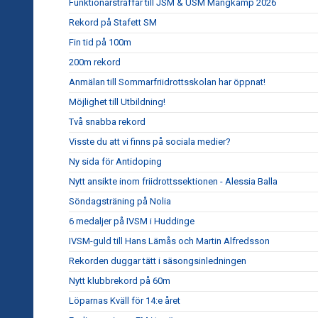
Funktionärsträffar till JSM & USM Mångkamp 2026
Rekord på Stafett SM
Fin tid på 100m
200m rekord
Anmälan till Sommarfriidrottsskolan har öppnat!
Möjlighet till Utbildning!
Två snabba rekord
Visste du att vi finns på sociala medier?
Ny sida för Antidoping
Nytt ansikte inom friidrottssektionen - Alessia Balla
Söndagsträning på Nolia
6 medaljer på IVSM i Huddinge
IVSM-guld till Hans Lämås och Martin Alfredsson
Rekorden duggar tätt i säsongsinledningen
Nytt klubbrekord på 60m
Löparnas Kväll för 14:e året