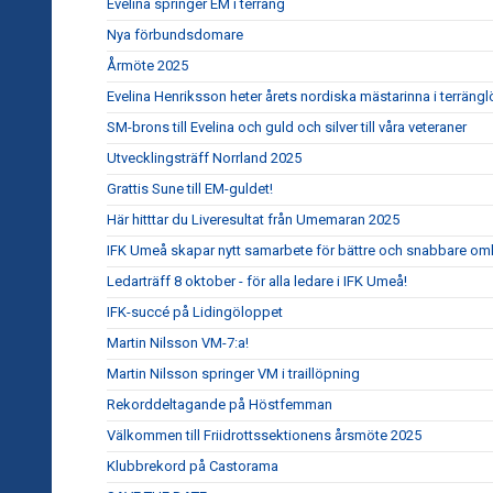
Evelina springer EM i terräng
Nya förbundsdomare
Årmöte 2025
Evelina Henriksson heter årets nordiska mästarinna i terräng
SM-brons till Evelina och guld och silver till våra veteraner
Utvecklingsträff Norrland 2025
Grattis Sune till EM-guldet!
Här hitttar du Liveresultat från Umemaran 2025
IFK Umeå skapar nytt samarbete för bättre och snabbare om
Ledarträff 8 oktober - för alla ledare i IFK Umeå!
IFK-succé på Lidingöloppet
Martin Nilsson VM-7:a!
Martin Nilsson springer VM i traillöpning
Rekorddeltagande på Höstfemman
Välkommen till Friidrottssektionens årsmöte 2025
Klubbrekord på Castorama