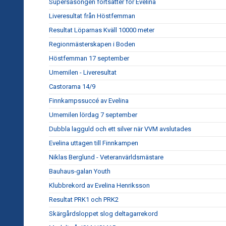
Supersäsongen fortsätter för Evelina
Liveresultat från Höstfemman
Resultat Löparnas Kväll 10000 meter
Regionmästerskapen i Boden
Höstfemman 17 september
Umemilen - Liveresultat
Castorama 14/9
Finnkampssuccé av Evelina
Umemilen lördag 7 september
Dubbla lagguld och ett silver när VVM avslutades
Evelina uttagen till Finnkampen
Niklas Berglund - Veteranvärldsmästare
Bauhaus-galan Youth
Klubbrekord av Evelina Henriksson
Resultat PRK1 och PRK2
Skärgårdsloppet slog deltagarrekord