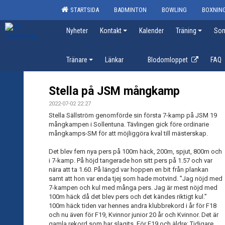
STARTSIDA
BADMINTON
BOWLING
BOXNIN
Nyheter
Kontakt
Kalender
Träning
Som
Tränare
Länkar
Blodomloppet
FAQ
Stella på JSM mångkamp
2022-07-02 22:27
Stella Sällström genomförde sin första 7-kamp på JSM 19
mångkampen i Sollentuna. Tävlingen gick före ordinarie
mångkamps-SM för att möjliggöra kval till mästerskap.
Det blev fem nya pers på 100m häck, 200m, spjut, 800m och
i 7-kamp. På höjd tangerade hon sitt pers på 1.57 och var
nära att ta 1.60. På längd var hoppen en bit från plankan
samt att hon var enda tjej som hade motvind. ”Jag nöjd med
7-kampen och kul med många pers. Jag är mest nöjd med
100m häck då det blev pers och det kändes riktigt kul.”
100m häck tiden var hennes andra klubbrekord i år för F18
och nu även för F19, Kvinnor junior 20 år och Kvinnor. Det är
gamla rekord som har slagits. För F19 och äldre: Tidigare