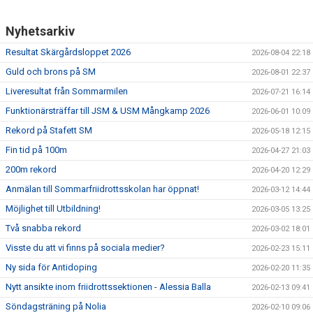
Nyhetsarkiv
Resultat Skärgårdsloppet 2026
2026-08-04 22:18
Guld och brons på SM
2026-08-01 22:37
Liveresultat från Sommarmilen
2026-07-21 16:14
Funktionärsträffar till JSM & USM Mångkamp 2026
2026-06-01 10:09
Rekord på Stafett SM
2026-05-18 12:15
Fin tid på 100m
2026-04-27 21:03
200m rekord
2026-04-20 12:29
Anmälan till Sommarfriidrottsskolan har öppnat!
2026-03-12 14:44
Möjlighet till Utbildning!
2026-03-05 13:25
Två snabba rekord
2026-03-02 18:01
Visste du att vi finns på sociala medier?
2026-02-23 15:11
Ny sida för Antidoping
2026-02-20 11:35
Nytt ansikte inom friidrottssektionen - Alessia Balla
2026-02-13 09:41
Söndagsträning på Nolia
2026-02-10 09:06