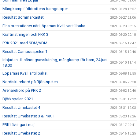
Sommarmilen 20 juli
2021-07-07 09:04
Mångkamp i friidrottens barngrupper
2021-06-28 15:57
Resultat Sommarkastet
2021-06-27 21:06
Fina prestationer när Löparnas Kväll var tillbaka
2021-06-23 08:15
Kraftmätningen och PRK 3
2021-06-20 20:18
PRK 2021 med SDM/VDM
2021-06-16 12:47
Resultat Campusspelen 1
2021-06-15 10:46
Inbjudan till säsongsavslutning, mångkamp för barn, 24 juni
2021-06-10 11:14
18.00
Löparnas Kväll är tillbaka!
2021-06-08 12:55
Nordiskt rekord på Björkspelen
2021-06-06 20:20
Arenarekord på PRK 2
2021-06-02 10:46
Björkspelen 2021
2021-05-31 12:22
Resultat Umekastet 4
2021-05-31 12:03
Resultat Umekastet 3 & PRK 1
2021-05-23 19:26
PRK tävlingar i maj
2021-05-17 09:41
Resultat Umekastet 2
2021-05-16 15:25