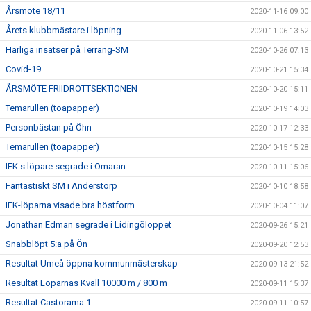
Årsmöte 18/11
2020-11-16 09:00
Årets klubbmästare i löpning
2020-11-06 13:52
Härliga insatser på Terräng-SM
2020-10-26 07:13
Covid-19
2020-10-21 15:34
ÅRSMÖTE FRIIDROTTSEKTIONEN
2020-10-20 15:11
Temarullen (toapapper)
2020-10-19 14:03
Personbästan på Öhn
2020-10-17 12:33
Temarullen (toapapper)
2020-10-15 15:28
IFK:s löpare segrade i Ömaran
2020-10-11 15:06
Fantastiskt SM i Anderstorp
2020-10-10 18:58
IFK-löparna visade bra höstform
2020-10-04 11:07
Jonathan Edman segrade i Lidingöloppet
2020-09-26 15:21
Snabblöpt 5:a på Ön
2020-09-20 12:53
Resultat Umeå öppna kommunmästerskap
2020-09-13 21:52
Resultat Löparnas Kväll 10000 m / 800 m
2020-09-11 15:37
Resultat Castorama 1
2020-09-11 10:57