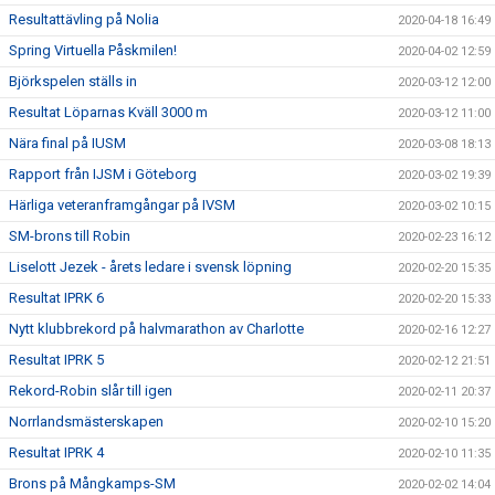
Resultattävling på Nolia
2020-04-18 16:49
Spring Virtuella Påskmilen!
2020-04-02 12:59
Björkspelen ställs in
2020-03-12 12:00
Resultat Löparnas Kväll 3000 m
2020-03-12 11:00
Nära final på IUSM
2020-03-08 18:13
Rapport från IJSM i Göteborg
2020-03-02 19:39
Härliga veteranframgångar på IVSM
2020-03-02 10:15
SM-brons till Robin
2020-02-23 16:12
Liselott Jezek - årets ledare i svensk löpning
2020-02-20 15:35
Resultat IPRK 6
2020-02-20 15:33
Nytt klubbrekord på halvmarathon av Charlotte
2020-02-16 12:27
Resultat IPRK 5
2020-02-12 21:51
Rekord-Robin slår till igen
2020-02-11 20:37
Norrlandsmästerskapen
2020-02-10 15:20
Resultat IPRK 4
2020-02-10 11:35
Brons på Mångkamps-SM
2020-02-02 14:04