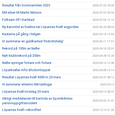
Resultat från Sommarmilen 2025
2025-07-22 18:00
EM-silver till Martin Nilsson
2025-07-07 09:56
Folksam GP i Karlstad
2025-07-04 12:10
Ny kanontid av Evelina när Löparnas Kväll avgjordes
2025-06-24 08:23
Kastarna på gång i helgen
2025-05-14 14:43
Vi summerar en guldkantad friidrottshelg!
2025-05-11 17:57
Rekord på 100m av Nellie
2025-05-10 22:01
Nytt klubbrekord på 200m
2025-04-28 10:20
Nellie springer fortare och fortare
2025-04-14 12:38
Löparkvällar inför Blodomloppet
2025-04-08 13:13
Resultat Löparnas Kväll 3000 m 20 mars
2025-03-21 08:12
Vi summerar vinterns SM-tävlingar
2025-03-13
Löparnas Kväll torsdag 20 mars
2025-03-12 08:37
Viktigt meddelande till berörda av SportAdmins
2025-02-05 21:41
personuppgiftsincident
Löparnas Kväll i rekordfart
2024-12-19 21:30