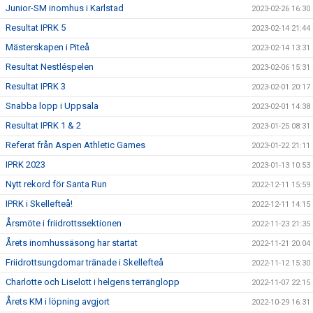
Junior-SM inomhus i Karlstad
2023-02-26 16:30
Resultat IPRK 5
2023-02-14 21:44
Mästerskapen i Piteå
2023-02-14 13:31
Resultat Nestléspelen
2023-02-06 15:31
Resultat IPRK 3
2023-02-01 20:17
Snabba lopp i Uppsala
2023-02-01 14:38
Resultat IPRK 1 & 2
2023-01-25 08:31
Referat från Aspen Athletic Games
2023-01-22 21:11
IPRK 2023
2023-01-13 10:53
Nytt rekord för Santa Run
2022-12-11 15:59
IPRK i Skellefteå!
2022-12-11 14:15
Årsmöte i friidrottssektionen
2022-11-23 21:35
Årets inomhussäsong har startat
2022-11-21 20:04
Friidrottsungdomar tränade i Skellefteå
2022-11-12 15:30
Charlotte och Liselott i helgens terränglopp
2022-11-07 22:15
Årets KM i löpning avgjort
2022-10-29 16:31