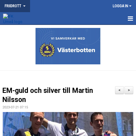
FRIIDROTT
LOGGA IN
NYHETER
KONTAKT
KALENDER
TRÄNING
SOMMARFRIIDROTTSSKOLAN
EM-guld och silver till Martin
<
>
TÄVLING
Nilsson
2023-07-21 07:15
VÅRA TÄVLINGAR
MEDLEMSKAP OCH TRÄNINGSAVGIFTER