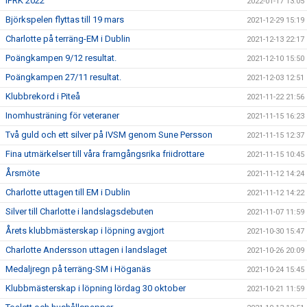
IPRK 2022
2022-01-17 13:05
Björkspelen flyttas till 19 mars
2021-12-29 15:19
Charlotte på terräng-EM i Dublin
2021-12-13 22:17
Poängkampen 9/12 resultat.
2021-12-10 15:50
Poängkampen 27/11 resultat.
2021-12-03 12:51
Klubbrekord i Piteå
2021-11-22 21:56
Inomhusträning för veteraner
2021-11-15 16:23
Två guld och ett silver på IVSM genom Sune Persson
2021-11-15 12:37
Fina utmärkelser till våra framgångsrika friidrottare
2021-11-15 10:45
Årsmöte
2021-11-12 14:24
Charlotte uttagen till EM i Dublin
2021-11-12 14:22
Silver till Charlotte i landslagsdebuten
2021-11-07 11:59
Årets klubbmästerskap i löpning avgjort
2021-10-30 15:47
Charlotte Andersson uttagen i landslaget
2021-10-26 20:09
Medaljregn på terräng-SM i Höganäs
2021-10-24 15:45
Klubbmästerskap i löpning lördag 30 oktober
2021-10-21 11:59