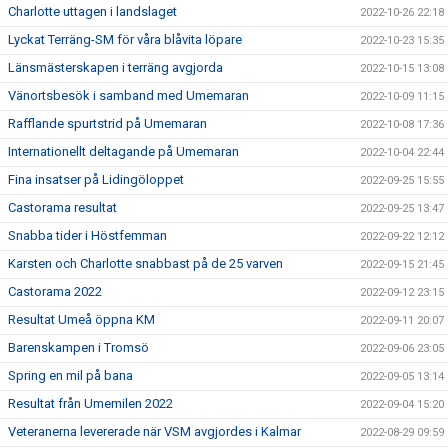
Charlotte uttagen i landslaget
2022-10-26 22:18
Lyckat Terräng-SM för våra blåvita löpare
2022-10-23 15:35
Länsmästerskapen i terräng avgjorda
2022-10-15 13:08
Vänortsbesök i samband med Umemaran
2022-10-09 11:15
Rafflande spurtstrid på Umemaran
2022-10-08 17:36
Internationellt deltagande på Umemaran
2022-10-04 22:44
Fina insatser på Lidingöloppet
2022-09-25 15:55
Castorama resultat
2022-09-25 13:47
Snabba tider i Höstfemman
2022-09-22 12:12
Karsten och Charlotte snabbast på de 25 varven
2022-09-15 21:45
Castorama 2022
2022-09-12 23:15
Resultat Umeå öppna KM
2022-09-11 20:07
Barenskampen i Tromsö
2022-09-06 23:05
Spring en mil på bana
2022-09-05 13:14
Resultat från Umemilen 2022
2022-09-04 15:20
Veteranerna levererade när VSM avgjordes i Kalmar
2022-08-29 09:59