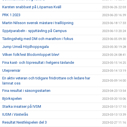
Karsten snabbast på Löparnas Kväll
2023-06-26 22:03
PRK 1 2023
2023-06-20 16:39
Martin Nilsson svensk mästare i traillöpning
2023-06-18 17:33
Spjutparabeln - spjuttävling på Campus
2023-06-13 20:24
Tävlingshelg med DM och marathon i fokus
2023-06-05 09:30
Jump Umeå Höjdhoppsgala
2023-05-30 19:28
Vilken folkfest Blodomloppet blev!
2023-05-24 08:41
Fina kast- och löpresultat i helgens tävlande
2023-05-15 14:25
Utepremiär
2023-05-14 13:19
En aktiv veteran och tidigare friidrottare och ledare har
2023-05-09 14:00
lämnat oss
Fina resultat i säsongsstarten
2023-04-23 13:54
Björkspelen
2023-03-20 10:06
Starka insatser på IVSM
2023-03-13 17:10
IUSM i Västerås
2023-03-13 13:39
Resultat Nestléspelen del 3
2023-02-27 11:16