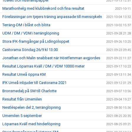
Toalett och hushållspapper
2021-10-13 12:51
Marathonhelg med klubbrekord och fina resultat
2021-10-11
Föreläsningar om tjejers träning anpassade till menscykeln
2021-10-04 13:32
Terräng-DM i blåst och blöta
2021-10-02 15:37
UDM / DM / VDM i terränglöpning
2021-09-28 21:28
Stora IFK-framgångar på Lidingöloppet
2021-09-26 13:25
Castorama Söndag 26/9 kl 13.00
2021-09-23 09:45
Jonathan och Malin snabbast när Höstfemman avgjordes
2021-09-22 11:27
Resultat Löparnas Kväll / DM / VDM 10000 meter
2021-09-17 10:23
Resultat Umeå öppna KM
2021-09-13 11:34
IFK Umeå inbjuder till Castorama 2021
2021-09-12 01:29
Bronsmedalj på SM till Charlotte
2021-09-07 13:56
Resultat från Umemilen
2021-09-04 19:27
Nestléspelen del 2, terränglöpning
2021-08-30 15:36
Umemilen 5 september
2021-08-25 20:35
Löparnas Kväll med hinderlöpning
2021-08-25 09:21