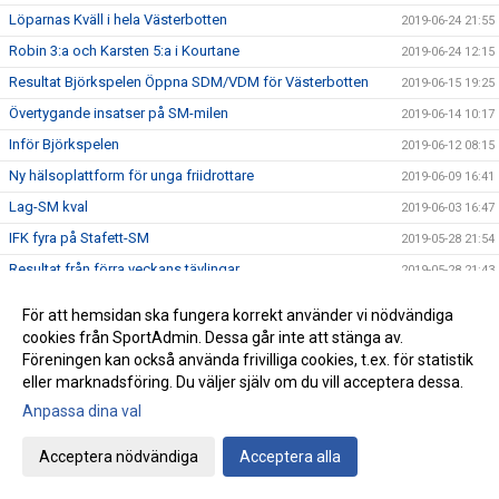
Löparnas Kväll i hela Västerbotten
2019-06-24 21:55
Robin 3:a och Karsten 5:a i Kourtane
2019-06-24 12:15
Resultat Björkspelen Öppna SDM/VDM för Västerbotten
2019-06-15 19:25
Övertygande insatser på SM-milen
2019-06-14 10:17
Inför Björkspelen
2019-06-12 08:15
Ny hälsoplattform för unga friidrottare
2019-06-09 16:41
Lag-SM kval
2019-06-03 16:47
IFK fyra på Stafett-SM
2019-05-28 21:54
Resultat från förra veckans tävlingar
2019-05-28 21:43
IFK i Blodomloppet
2019-05-21 20:39
För att hemsidan ska fungera korrekt använder vi nödvändiga
IFK ungdomar till finalen
2019-05-19 13:17
cookies från SportAdmin. Dessa går inte att stänga av.
Föreningen kan också använda frivilliga cookies, t.ex. för statistik
IFK succé på Göteborgsvarvet
2019-05-18 18:05
eller marknadsföring. Du väljer själv om du vill acceptera dessa.
Sverige på fötter! 23 maj
2019-05-13 15:53
Anpassa dina val
Karsten Meier presenterade sig på Kungsholmen Runt
2019-05-11 15:04
Vi söker en friidrottstränare!
Acceptera nödvändiga
Acceptera alla
2019-05-03 12:41
Umekastet 1-3
2019-04-30 14:30