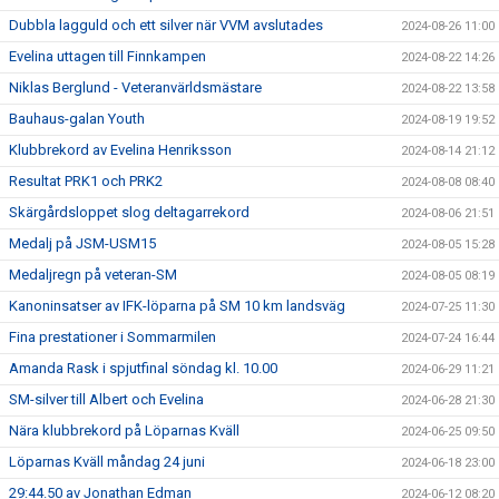
Dubbla lagguld och ett silver när VVM avslutades
2024-08-26 11:00
Evelina uttagen till Finnkampen
2024-08-22 14:26
Niklas Berglund - Veteranvärldsmästare
2024-08-22 13:58
Bauhaus-galan Youth
2024-08-19 19:52
Klubbrekord av Evelina Henriksson
2024-08-14 21:12
Resultat PRK1 och PRK2
2024-08-08 08:40
Skärgårdsloppet slog deltagarrekord
2024-08-06 21:51
Medalj på JSM-USM15
2024-08-05 15:28
Medaljregn på veteran-SM
2024-08-05 08:19
Kanoninsatser av IFK-löparna på SM 10 km landsväg
2024-07-25 11:30
Fina prestationer i Sommarmilen
2024-07-24 16:44
Amanda Rask i spjutfinal söndag kl. 10.00
2024-06-29 11:21
SM-silver till Albert och Evelina
2024-06-28 21:30
Nära klubbrekord på Löparnas Kväll
2024-06-25 09:50
Löparnas Kväll måndag 24 juni
2024-06-18 23:00
29:44.50 av Jonathan Edman
2024-06-12 08:20