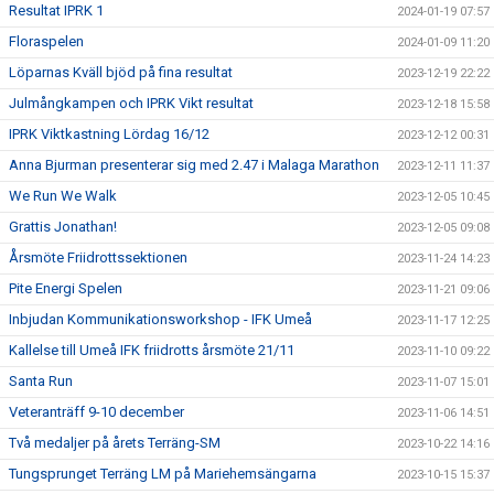
Resultat IPRK 1
2024-01-19 07:57
Floraspelen
2024-01-09 11:20
Löparnas Kväll bjöd på fina resultat
2023-12-19 22:22
Julmångkampen och IPRK Vikt resultat
2023-12-18 15:58
IPRK Viktkastning Lördag 16/12
2023-12-12 00:31
Anna Bjurman presenterar sig med 2.47 i Malaga Marathon
2023-12-11 11:37
We Run We Walk
2023-12-05 10:45
Grattis Jonathan!
2023-12-05 09:08
Årsmöte Friidrottssektionen
2023-11-24 14:23
Pite Energi Spelen
2023-11-21 09:06
Inbjudan Kommunikationsworkshop - IFK Umeå
2023-11-17 12:25
Kallelse till Umeå IFK friidrotts årsmöte 21/11
2023-11-10 09:22
Santa Run
2023-11-07 15:01
Veteranträff 9-10 december
2023-11-06 14:51
Två medaljer på årets Terräng-SM
2023-10-22 14:16
Tungsprunget Terräng LM på Mariehemsängarna
2023-10-15 15:37