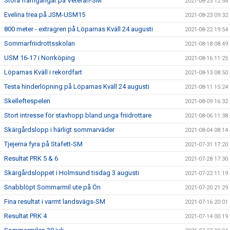
Stora framgångar på Veteran-SM
2021-08-23 12:54
Evelina trea på JSM-USM15
2021-08-23 09:32
800 meter - extragren på Löparnas Kväll 24 augusti
2021-08-22 19:54
Sommarfriidrottsskolan
2021-08-18 08:49
USM 16-17 i Norrköping
2021-08-16 11:25
Löparnas Kväll i rekordfart
2021-08-13 08:50
Testa hinderlöpning på Löparnas Kväll 24 augusti
2021-08-11 15:24
Skelleftespelen
2021-08-09 16:32
Stort intresse för stavhopp bland unga friidrottare
2021-08-06 11:38
Skärgårdslopp i härligt sommarväder
2021-08-04 08:14
Tjejerna fyra på Stafett-SM
2021-07-31 17:20
Resultat PRK 5 & 6
2021-07-28 17:30
Skärgårdsloppet i Holmsund tisdag 3 augusti
2021-07-22 11:19
Snabblöpt Sommarmil ute på Ön
2021-07-20 21:29
Fina resultat i varmt landsvägs-SM
2021-07-16 20:01
Resultat PRK 4
2021-07-14 00:19