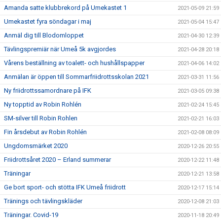
Amanda satte klubbrekord på Umekastet 1
2021-05-09 21:59
Umekastet fyra söndagar i maj
2021-05-04 15:47
Anmäl dig till Blodomloppet
2021-04-30 12:39
Tävlingspremiär när Umeå 5k avgjordes
2021-04-28 20:18
Vårens beställning av toalett- och hushållspapper
2021-04-06 14:02
Anmälan är öppen till Sommarfriidrottsskolan 2021
2021-03-31 11:56
Ny friidrottssamordnare på IFK
2021-03-05 09:38
Ny topptid av Robin Rohlén
2021-02-24 15:45
SM-silver till Robin Rohlen
2021-02-21 16:03
Fin årsdebut av Robin Rohlén
2021-02-08 08:09
Ungdomsmärket 2020
2020-12-26 20:55
Friidrottsåret 2020 – Erland summerar
2020-12-22 11:48
Träningar
2020-12-21 13:58
Ge bort sport- och stötta IFK Umeå friidrott
2020-12-17 15:14
Tränings och tävlingskläder
2020-12-08 21:03
Träningar. Covid-19
2020-11-18 20:49