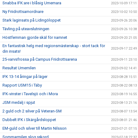
Snabba IFK:are i blåsig Umemara
2023-10-09 17:11
Ny Friidrottsamordnare
2023-10-02 10:50
Stark laginsats på Lidingöloppet
2023-09-26 20:06
Tävling på uteavslutningen
2023-09-26 10:38
Höstfemman gjorde skäl för namnet
2023-09-20 21:05
En fantastisk helg med regionsmästerskap - stort tack för
2023-09-17 22:49
din insats!
25-varvsfrossa på Campus Friidrottsarena
2023-09-11 23:10
Resultat Umemilen
2023-09-02 14:41
IFK 13-14 åringar på läger
2023-08-28 15:51
Rapport USM15 i Täby
2023-08-22 08:13
IFK-vinster i Tavelsjö och i Mora
2023-08-19 16:55
JSM medalj i spjut
2023-08-13 21:16
2 guld och 2 silver på Veteran-SM
2023-08-07 13:54
Dubbelt IFK i Skärgårdsloppet
2023-08-01 21:46
EM-guld och silver till Martin Nilsson
2023-07-21 07:15
Sommarmilen slog rekord
2023-07-18 22:37