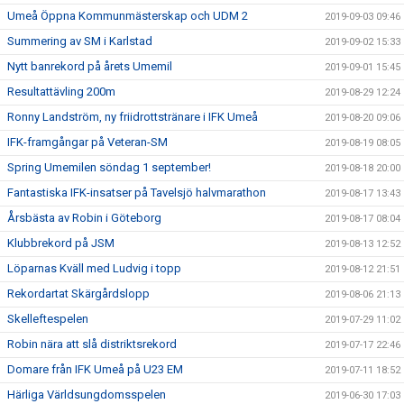
Umeå Öppna Kommunmästerskap och UDM 2
2019-09-03 09:46
Summering av SM i Karlstad
2019-09-02 15:33
Nytt banrekord på årets Umemil
2019-09-01 15:45
Resultattävling 200m
2019-08-29 12:24
Ronny Landström, ny friidrottstränare i IFK Umeå
2019-08-20 09:06
IFK-framgångar på Veteran-SM
2019-08-19 08:05
Spring Umemilen söndag 1 september!
2019-08-18 20:00
Fantastiska IFK-insatser på Tavelsjö halvmarathon
2019-08-17 13:43
Årsbästa av Robin i Göteborg
2019-08-17 08:04
Klubbrekord på JSM
2019-08-13 12:52
Löparnas Kväll med Ludvig i topp
2019-08-12 21:51
Rekordartat Skärgårdslopp
2019-08-06 21:13
Skelleftespelen
2019-07-29 11:02
Robin nära att slå distriktsrekord
2019-07-17 22:46
Domare från IFK Umeå på U23 EM
2019-07-11 18:52
Härliga Världsungdomsspelen
2019-06-30 17:03