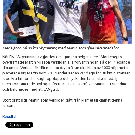
FÖRENINGEN
KLÄDKOLLEKTION
STATISTIK
TRÄNARE
Medaljtrion på 30 km Skyrunning med Martin som glad silvermedaljör
LÄNKAR
När EM i Skyrunning avgjordes den gångna helgen nere i Montenegro
överträffade Martin Nilsson verkligen alla förväntningar. På den inledande
distansen Vertical 1k där man på dryga 3 km ska klara av 1000 höjdmeter
placerade sig Martin som 4:a. När det sedan var dags för 30 km distansen
BLODOMLOPPET
stod Martin för ett riktigt topplopp och lyckades ta en silvermedalj.
I den kombinerade tävlingen (Vertical 1k + 30 km) var Martin outstanding
och belönades med ett EM-guld.
FAQ
Stort grattis till Martin som verkligen gått från klarhet till klarhet denna
ANTIDOPING
säsong.
Resultat