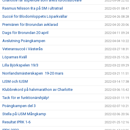
Charlotte får stipendie som årets idrottsutövare
2022-05-08 22:02
Rasmus Nilsson 8:a på SM i ultratrail
2022-05-01 08:47
Succé för Blodomloppets Löparkvällar
2022-04-26 08:28
Premiären för Brorundan avklarad
2022-04-20 20:06
Dags för Brorundan 20 april
2022-04-11 09:24
Avslutning Poängkampen
2022-04-04 10:22
Veteransuccé i Västerås
2022-03-27 18:31
Löparnas Kväll
2022-03-25 15:26
Lilla Björkspelen 19/3
2022-03-22 09:29
Norrlandsmästerskapen 19-20 mars
2022-03-21 11:51
IJSM och IUSM
2022-03-14 17:38
Klubbrekord på halvmarathon av Charlotte
2022-03-06 15:42
Tack för er funktionärshjälp!
2022-03-01 11:19
Poängkampen del 3
2022-02-07 10:21
Stella på IJSM Mångkamp
2022-02-06 20:56
Resultat IPRK 1-6
2022-01-25 12:16