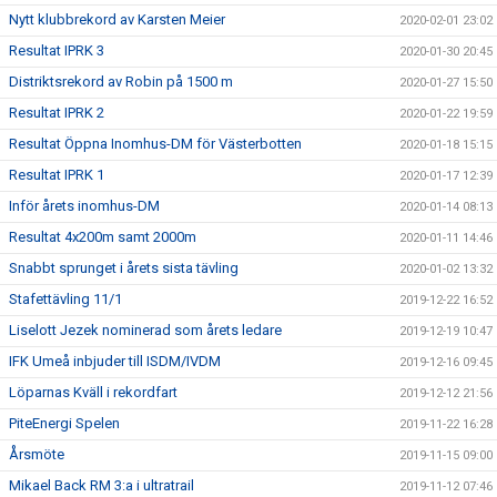
Nytt klubbrekord av Karsten Meier
2020-02-01 23:02
Resultat IPRK 3
2020-01-30 20:45
Distriktsrekord av Robin på 1500 m
2020-01-27 15:50
Resultat IPRK 2
2020-01-22 19:59
Resultat Öppna Inomhus-DM för Västerbotten
2020-01-18 15:15
Resultat IPRK 1
2020-01-17 12:39
Inför årets inomhus-DM
2020-01-14 08:13
Resultat 4x200m samt 2000m
2020-01-11 14:46
Snabbt sprunget i årets sista tävling
2020-01-02 13:32
Stafettävling 11/1
2019-12-22 16:52
Liselott Jezek nominerad som årets ledare
2019-12-19 10:47
IFK Umeå inbjuder till ISDM/IVDM
2019-12-16 09:45
Löparnas Kväll i rekordfart
2019-12-12 21:56
PiteEnergi Spelen
2019-11-22 16:28
Årsmöte
2019-11-15 09:00
Mikael Back RM 3:a i ultratrail
2019-11-12 07:46