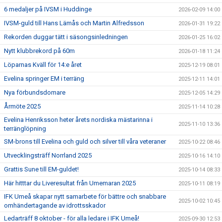
6 medaljer på IVSM i Huddinge
2026-02-09 14:00
IVSM-guld till Hans Lämås och Martin Alfredsson
2026-01-31 19:22
Rekorden duggar tätt i säsongsinledningen
2026-01-25 16:02
Nytt klubbrekord på 60m
2026-01-18 11:24
Löparnas Kväll för 14:e året
2025-12-19 08:01
Evelina springer EM i terräng
2025-12-11 14:01
Nya förbundsdomare
2025-12-05 14:29
Årmöte 2025
2025-11-14 10:28
Evelina Henriksson heter årets nordiska mästarinna i
2025-11-10 13:36
terränglöpning
SM-brons till Evelina och guld och silver till våra veteraner
2025-10-22 08:46
Utvecklingsträff Norrland 2025
2025-10-16 14:10
Grattis Sune till EM-guldet!
2025-10-14 08:33
Här hitttar du Liveresultat från Umemaran 2025
2025-10-11 08:19
IFK Umeå skapar nytt samarbete för bättre och snabbare
2025-10-02 10:45
omhändertagande av idrottsskador
Ledarträff 8 oktober - för alla ledare i IFK Umeå!
2025-09-30 12:53