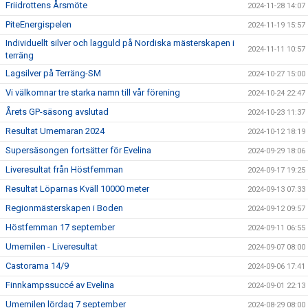
Friidrottens Årsmöte
2024-11-28 14:07
PiteEnergispelen
2024-11-19 15:57
Individuellt silver och lagguld på Nordiska mästerskapen i
2024-11-11 10:57
terräng
Lagsilver på Terräng-SM
2024-10-27 15:00
Vi välkomnar tre starka namn till vår förening
2024-10-24 22:47
Årets GP-säsong avslutad
2024-10-23 11:37
Resultat Umemaran 2024
2024-10-12 18:19
Supersäsongen fortsätter för Evelina
2024-09-29 18:06
Liveresultat från Höstfemman
2024-09-17 19:25
Resultat Löparnas Kväll 10000 meter
2024-09-13 07:33
Regionmästerskapen i Boden
2024-09-12 09:57
Höstfemman 17 september
2024-09-11 06:55
Umemilen - Liveresultat
2024-09-07 08:00
Castorama 14/9
2024-09-06 17:41
Finnkampssuccé av Evelina
2024-09-01 22:13
Umemilen lördag 7 september
2024-08-29 08:00