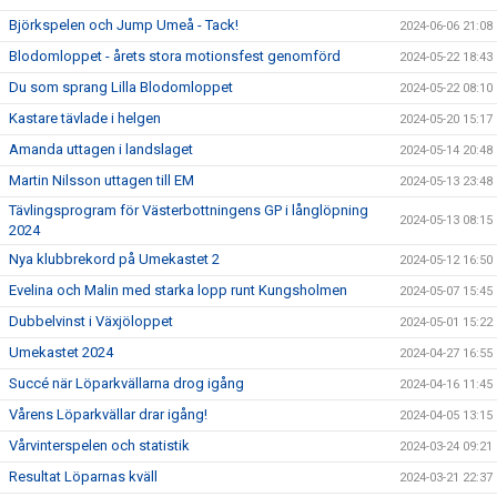
Björkspelen och Jump Umeå - Tack!
2024-06-06 21:08
Blodomloppet - årets stora motionsfest genomförd
2024-05-22 18:43
Du som sprang Lilla Blodomloppet
2024-05-22 08:10
Kastare tävlade i helgen
2024-05-20 15:17
Amanda uttagen i landslaget
2024-05-14 20:48
Martin Nilsson uttagen till EM
2024-05-13 23:48
Tävlingsprogram för Västerbottningens GP i långlöpning
2024-05-13 08:15
2024
Nya klubbrekord på Umekastet 2
2024-05-12 16:50
Evelina och Malin med starka lopp runt Kungsholmen
2024-05-07 15:45
Dubbelvinst i Växjöloppet
2024-05-01 15:22
Umekastet 2024
2024-04-27 16:55
Succé när Löparkvällarna drog igång
2024-04-16 11:45
Vårens Löparkvällar drar igång!
2024-04-05 13:15
Vårvinterspelen och statistik
2024-03-24 09:21
Resultat Löparnas kväll
2024-03-21 22:37