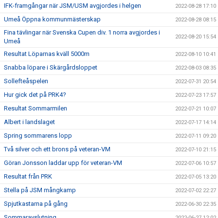
IFK-framgångar när JSM/USM avgjordes i helgen
2022-08-28 17:10
Umeå Öppna kommunmästerskap
2022-08-28 08:15
Fina tävlingar när Svenska Cupen div. 1 norra avgjordes i
2022-08-20 15:54
Umeå
Resultat Löparnas kväll 5000m
2022-08-10 10:41
Snabba löpare i Skärgårdsloppet
2022-08-03 08:35
Sollefteåspelen
2022-07-31 20:54
Hur gick det på PRK4?
2022-07-23 17:57
Resultat Sommarmilen
2022-07-21 10:07
Albert i landslaget
2022-07-17 14:14
Spring sommarens lopp
2022-07-11 09:20
Två silver och ett brons på veteran-VM
2022-07-10 21:15
Göran Jonsson laddar upp för veteran-VM
2022-07-06 10:57
Resultat från PRK
2022-07-05 13:20
Stella på JSM mångkamp
2022-07-02 22:27
Spjutkastarna på gång
2022-06-30 22:35
Sommaravslutning
2022-06-27 12:02