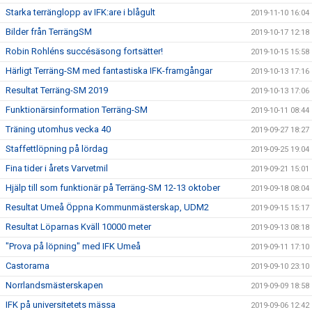
Starka terränglopp av IFK:are i blågult
2019-11-10 16:04
Bilder från TerrängSM
2019-10-17 12:18
Robin Rohléns succésäsong fortsätter!
2019-10-15 15:58
Härligt Terräng-SM med fantastiska IFK-framgångar
2019-10-13 17:16
Resultat Terräng-SM 2019
2019-10-13 17:06
Funktionärsinformation Terräng-SM
2019-10-11 08:44
Träning utomhus vecka 40
2019-09-27 18:27
Staffettlöpning på lördag
2019-09-25 19:04
Fina tider i årets Varvetmil
2019-09-21 15:01
Hjälp till som funktionär på Terräng-SM 12-13 oktober
2019-09-18 08:04
Resultat Umeå Öppna Kommunmästerskap, UDM2
2019-09-15 15:17
Resultat Löparnas Kväll 10000 meter
2019-09-13 08:18
"Prova på löpning" med IFK Umeå
2019-09-11 17:10
Castorama
2019-09-10 23:10
Norrlandsmästerskapen
2019-09-09 18:58
IFK på universitetets mässa
2019-09-06 12:42