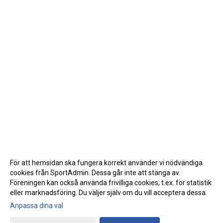
TRÄNARE
LÄNKAR
BLODOMLOPPET
FAQ
ANTIDOPING
För att hemsidan ska fungera korrekt använder vi nödvändiga
cookies från SportAdmin. Dessa går inte att stänga av.
Föreningen kan också använda frivilliga cookies, t.ex. för statistik
eller marknadsföring. Du väljer själv om du vill acceptera dessa.
Anpassa dina val
Cookie-inställningar
Gå till Webbversion