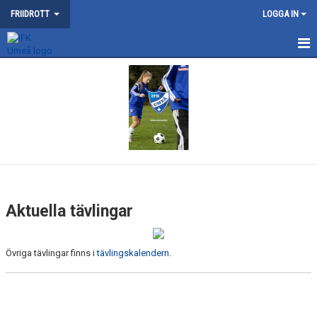
FRIIDROTT
LOGGA IN
NYHETER
KONTAKT
KALENDER
TRÄNING
SOMMARFRIIDROTTSSKOLAN
Aktuella tävlingar
TÄVLING
Övriga tävlingar finns i
tävlingskalendern
.
AKTUELLA TÄVLINGAR
TÄVLINGSKALENDER