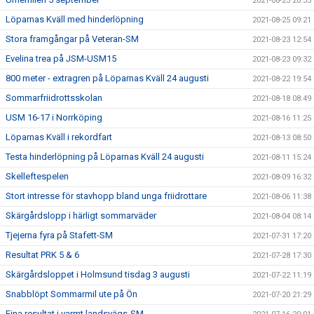
2021-08-25 20:35
Löparnas Kväll med hinderlöpning
2021-08-25 09:21
Stora framgångar på Veteran-SM
2021-08-23 12:54
Evelina trea på JSM-USM15
2021-08-23 09:32
800 meter - extragren på Löparnas Kväll 24 augusti
2021-08-22 19:54
Sommarfriidrottsskolan
2021-08-18 08:49
USM 16-17 i Norrköping
2021-08-16 11:25
Löparnas Kväll i rekordfart
2021-08-13 08:50
Testa hinderlöpning på Löparnas Kväll 24 augusti
2021-08-11 15:24
Skelleftespelen
2021-08-09 16:32
Stort intresse för stavhopp bland unga friidrottare
2021-08-06 11:38
Skärgårdslopp i härligt sommarväder
2021-08-04 08:14
Tjejerna fyra på Stafett-SM
2021-07-31 17:20
Resultat PRK 5 & 6
2021-07-28 17:30
Skärgårdsloppet i Holmsund tisdag 3 augusti
2021-07-22 11:19
Snabblöpt Sommarmil ute på Ön
2021-07-20 21:29
Fina resultat i varmt landsvägs-SM