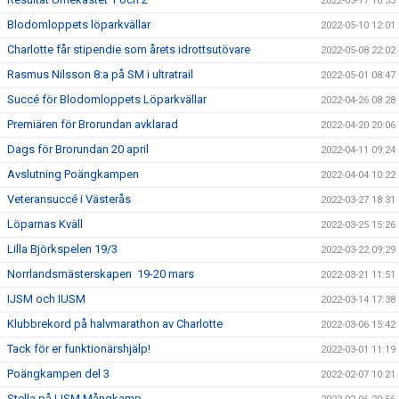
2022-05-17 10:33
Blodomloppets löparkvällar
2022-05-10 12:01
Charlotte får stipendie som årets idrottsutövare
2022-05-08 22:02
Rasmus Nilsson 8:a på SM i ultratrail
2022-05-01 08:47
Succé för Blodomloppets Löparkvällar
2022-04-26 08:28
Premiären för Brorundan avklarad
2022-04-20 20:06
Dags för Brorundan 20 april
2022-04-11 09:24
Avslutning Poängkampen
2022-04-04 10:22
Veteransuccé i Västerås
2022-03-27 18:31
Löparnas Kväll
2022-03-25 15:26
Lilla Björkspelen 19/3
2022-03-22 09:29
Norrlandsmästerskapen 19-20 mars
2022-03-21 11:51
IJSM och IUSM
2022-03-14 17:38
Klubbrekord på halvmarathon av Charlotte
2022-03-06 15:42
Tack för er funktionärshjälp!
2022-03-01 11:19
Poängkampen del 3
2022-02-07 10:21
Stella på IJSM Mångkamp