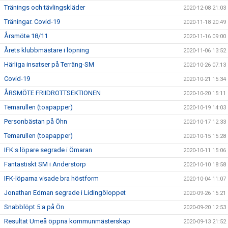
Tränings och tävlingskläder
2020-12-08 21:03
Träningar. Covid-19
2020-11-18 20:49
Årsmöte 18/11
2020-11-16 09:00
Årets klubbmästare i löpning
2020-11-06 13:52
Härliga insatser på Terräng-SM
2020-10-26 07:13
Covid-19
2020-10-21 15:34
ÅRSMÖTE FRIIDROTTSEKTIONEN
2020-10-20 15:11
Temarullen (toapapper)
2020-10-19 14:03
Personbästan på Öhn
2020-10-17 12:33
Temarullen (toapapper)
2020-10-15 15:28
IFK:s löpare segrade i Ömaran
2020-10-11 15:06
Fantastiskt SM i Anderstorp
2020-10-10 18:58
IFK-löparna visade bra höstform
2020-10-04 11:07
Jonathan Edman segrade i Lidingöloppet
2020-09-26 15:21
Snabblöpt 5:a på Ön
2020-09-20 12:53
Resultat Umeå öppna kommunmästerskap
2020-09-13 21:52