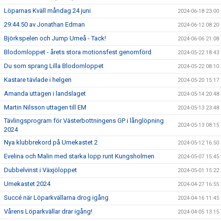
Löparnas Kväll måndag 24 juni
2024-06-18 23:00
29:44.50 av Jonathan Edman
2024-06-12 08:20
Björkspelen och Jump Umeå - Tack!
2024-06-06 21:08
Blodomloppet - årets stora motionsfest genomförd
2024-05-22 18:43
Du som sprang Lilla Blodomloppet
2024-05-22 08:10
Kastare tävlade i helgen
2024-05-20 15:17
Amanda uttagen i landslaget
2024-05-14 20:48
Martin Nilsson uttagen till EM
2024-05-13 23:48
Tävlingsprogram för Västerbottningens GP i långlöpning
2024-05-13 08:15
2024
Nya klubbrekord på Umekastet 2
2024-05-12 16:50
Evelina och Malin med starka lopp runt Kungsholmen
2024-05-07 15:45
Dubbelvinst i Växjöloppet
2024-05-01 15:22
Umekastet 2024
2024-04-27 16:55
Succé när Löparkvällarna drog igång
2024-04-16 11:45
Vårens Löparkvällar drar igång!
2024-04-05 13:15