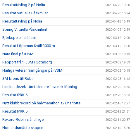
Resultattävling 2 på Nolia
2020-04-25 19:50
Resultat Virtuella Påskmilen
2020-04-20 10:24
Resultattävling på Nolia
2020-04-18 16:49
Spring Virtuella Påskmilen!
2020-04-02 12:59
Björkspelen ställs in
2020-03-12 12:00
Resultat Löparnas Kväll 3000 m
2020-03-12 11:00
Nära final på IUSM
2020-03-08 18:13
Rapport från IJSM i Göteborg
2020-03-02 19:39
Härliga veteranframgångar på IVSM
2020-03-02 10:15
SM-brons till Robin
2020-02-23 16:12
Liselott Jezek - årets ledare i svensk löpning
2020-02-20 15:35
Resultat IPRK 6
2020-02-20 15:33
Nytt klubbrekord på halvmarathon av Charlotte
2020-02-16 12:27
Resultat IPRK 5
2020-02-12 21:51
Rekord-Robin slår till igen
2020-02-11 20:37
Norrlandsmästerskapen
2020-02-10 15:20