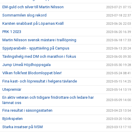
EM-guld och silver till Martin Nilsson
2023-07-21 07:15
Sommarmilen slog rekord
2023-07-18 22:37
Karsten snabbast på Löparnas Kväll
2023-06-26 22:03
PRK 1 2023
2023-06-20 16:39
Martin Nilsson svensk mästare i traillöpning
2023-06-18 17:33
Spjutparabeln - spjuttävling på Campus
2023-06-13 20:24
Tävlingshelg med DM och marathon i fokus
2023-06-05 09:30
Jump Umeå Höjdhoppsgala
2023-05-30 19:28
Vilken folkfest Blodomloppet blev!
2023-05-24 08:41
Fina kast- och löpresultat i helgens tävlande
2023-05-15 14:25
Utepremiär
2023-05-14 13:19
En aktiv veteran och tidigare friidrottare och ledare har
2023-05-09 14:00
lämnat oss
Fina resultat i säsongsstarten
2023-04-23 13:54
Björkspelen
2023-03-20 10:06
Starka insatser på IVSM
2023-03-13 17:10