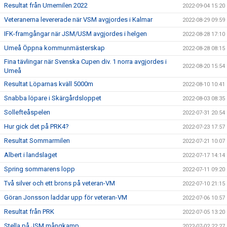
Resultat från Umemilen 2022
2022-09-04 15:20
Veteranerna levererade när VSM avgjordes i Kalmar
2022-08-29 09:59
IFK-framgångar när JSM/USM avgjordes i helgen
2022-08-28 17:10
Umeå Öppna kommunmästerskap
2022-08-28 08:15
Fina tävlingar när Svenska Cupen div. 1 norra avgjordes i
2022-08-20 15:54
Umeå
Resultat Löparnas kväll 5000m
2022-08-10 10:41
Snabba löpare i Skärgårdsloppet
2022-08-03 08:35
Sollefteåspelen
2022-07-31 20:54
Hur gick det på PRK4?
2022-07-23 17:57
Resultat Sommarmilen
2022-07-21 10:07
Albert i landslaget
2022-07-17 14:14
Spring sommarens lopp
2022-07-11 09:20
Två silver och ett brons på veteran-VM
2022-07-10 21:15
Göran Jonsson laddar upp för veteran-VM
2022-07-06 10:57
Resultat från PRK
2022-07-05 13:20
Stella på JSM mångkamp
2022-07-02 22:27