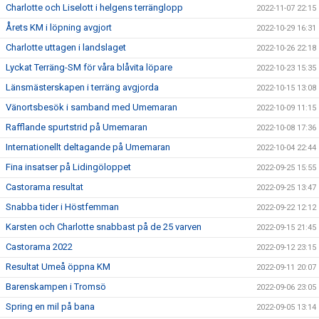
Charlotte och Liselott i helgens terränglopp
2022-11-07 22:15
Årets KM i löpning avgjort
2022-10-29 16:31
Charlotte uttagen i landslaget
2022-10-26 22:18
Lyckat Terräng-SM för våra blåvita löpare
2022-10-23 15:35
Länsmästerskapen i terräng avgjorda
2022-10-15 13:08
Vänortsbesök i samband med Umemaran
2022-10-09 11:15
Rafflande spurtstrid på Umemaran
2022-10-08 17:36
Internationellt deltagande på Umemaran
2022-10-04 22:44
Fina insatser på Lidingöloppet
2022-09-25 15:55
Castorama resultat
2022-09-25 13:47
Snabba tider i Höstfemman
2022-09-22 12:12
Karsten och Charlotte snabbast på de 25 varven
2022-09-15 21:45
Castorama 2022
2022-09-12 23:15
Resultat Umeå öppna KM
2022-09-11 20:07
Barenskampen i Tromsö
2022-09-06 23:05
Spring en mil på bana
2022-09-05 13:14