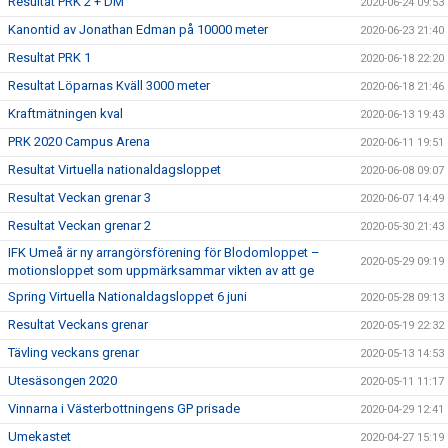
Resultat PRK 2 + DM
2020-06-24 09:53
Kanontid av Jonathan Edman på 10000 meter
2020-06-23 21:40
Resultat PRK 1
2020-06-18 22:20
Resultat Löparnas Kväll 3000 meter
2020-06-18 21:46
Kraftmätningen kval
2020-06-13 19:43
PRK 2020 Campus Arena
2020-06-11 19:51
Resultat Virtuella nationaldagsloppet
2020-06-08 09:07
Resultat Veckan grenar 3
2020-06-07 14:49
Resultat Veckan grenar 2
2020-05-30 21:43
IFK Umeå är ny arrangörsförening för Blodomloppet –
2020-05-29 09:19
motionsloppet som uppmärksammar vikten av att ge
Spring Virtuella Nationaldagsloppet 6 juni
2020-05-28 09:13
Resultat Veckans grenar
2020-05-19 22:32
Tävling veckans grenar
2020-05-13 14:53
Utesäsongen 2020
2020-05-11 11:17
Vinnarna i Västerbottningens GP prisade
2020-04-29 12:41
Umekastet
2020-04-27 15:19