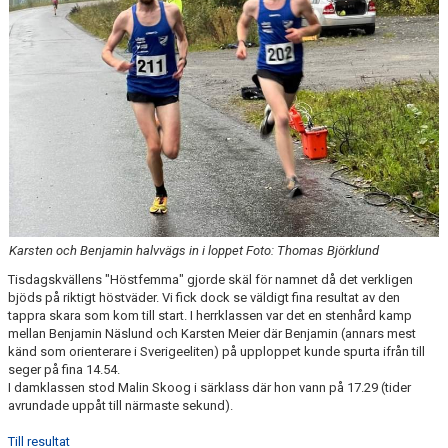
FÖRENINGEN
KLÄDKOLLEKTION
STATISTIK
TRÄNARE
LÄNKAR
Karsten och Benjamin halvvägs in i loppet Foto: Thomas Björklund
BLODOMLOPPET
Tisdagskvällens "Höstfemma" gjorde skäl för namnet då det verkligen
bjöds på riktigt höstväder. Vi fick dock se väldigt fina resultat av den
FAQ
tappra skara som kom till start. I herrklassen var det en stenhård kamp
mellan Benjamin Näslund och Karsten Meier där Benjamin (annars mest
ANTIDOPING
känd som orienterare i Sverigeeliten) på upploppet kunde spurta ifrån till
seger på fina 14.54.
I damklassen stod Malin Skoog i särklass där hon vann på 17.29 (tider
avrundade uppåt till närmaste sekund).
Till resultat