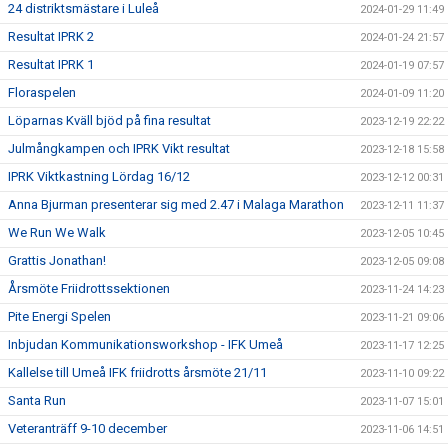
24 distriktsmästare i Luleå
2024-01-29 11:49
Resultat IPRK 2
2024-01-24 21:57
Resultat IPRK 1
2024-01-19 07:57
Floraspelen
2024-01-09 11:20
Löparnas Kväll bjöd på fina resultat
2023-12-19 22:22
Julmångkampen och IPRK Vikt resultat
2023-12-18 15:58
IPRK Viktkastning Lördag 16/12
2023-12-12 00:31
Anna Bjurman presenterar sig med 2.47 i Malaga Marathon
2023-12-11 11:37
We Run We Walk
2023-12-05 10:45
Grattis Jonathan!
2023-12-05 09:08
Årsmöte Friidrottssektionen
2023-11-24 14:23
Pite Energi Spelen
2023-11-21 09:06
Inbjudan Kommunikationsworkshop - IFK Umeå
2023-11-17 12:25
Kallelse till Umeå IFK friidrotts årsmöte 21/11
2023-11-10 09:22
Santa Run
2023-11-07 15:01
Veteranträff 9-10 december
2023-11-06 14:51