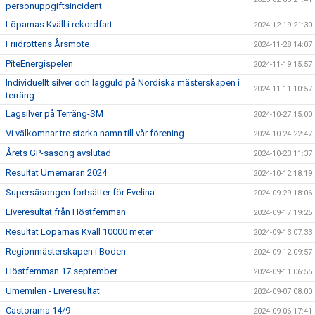
personuppgiftsincident
Löparnas Kväll i rekordfart
2024-12-19 21:30
Friidrottens Årsmöte
2024-11-28 14:07
PiteEnergispelen
2024-11-19 15:57
Individuellt silver och lagguld på Nordiska mästerskapen i
2024-11-11 10:57
terräng
Lagsilver på Terräng-SM
2024-10-27 15:00
Vi välkomnar tre starka namn till vår förening
2024-10-24 22:47
Årets GP-säsong avslutad
2024-10-23 11:37
Resultat Umemaran 2024
2024-10-12 18:19
Supersäsongen fortsätter för Evelina
2024-09-29 18:06
Liveresultat från Höstfemman
2024-09-17 19:25
Resultat Löparnas Kväll 10000 meter
2024-09-13 07:33
Regionmästerskapen i Boden
2024-09-12 09:57
Höstfemman 17 september
2024-09-11 06:55
Umemilen - Liveresultat
2024-09-07 08:00
Castorama 14/9
2024-09-06 17:41