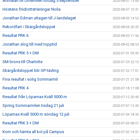
Anmälan till Umemilen lördag 5 september
2020-08-07 13:00
Höstens friidrottsträningar Nolia
2020-08-07 10:31
Jonathan Edman uttagen till J-landslaget
2020-08-05 14:52
Rekordfart i Skärgårdsloppet
2020-08-04 20:25
Resultat PRK 6
2020-08-03 11:56
Jonathan slog till med topptid
2020-08-02 08:53
Resultat PRK 5 + DM
2020-07-31 09:45
SM-brons till Charlotte
2020-07-29 22:15
Skärgårdsloppet blir GP-tävling
2020-07-22 17:01
Fina resultat i solig Sommarmil
2020-07-21 21:08
Resultat PRK 4
2020-07-18 17:08
Resultat från Löparnas Kväll 5000 m
2020-07-12 20:40
Spring Sommarmilen tisdag 21 juli
2020-07-07 12:45
Löparnas Kväll 5000 m söndag 12 juli
2020-07-04 18:35
Resultat PRK 3 + DM
2020-07-03 08:57
Kom och hämta all kol på Campus
2020-07-02 14:51