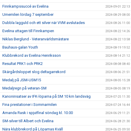
Finnkampssuccé av Evelina
2024-09-01 22:13
Umemilen lördag 7 september
2024-08-29 08:00
Dubbla lagguld och ett silver när VVM avslutades
2024-08-26 11:00
Evelina uttagen till Finnkampen
2024-08-22 14:26
Niklas Berglund - Veteranvärldsmästare
2024-08-22 13:58
Bauhaus-galan Youth
2024-08-19 19:52
Klubbrekord av Evelina Henriksson
2024-08-14 21:12
Resultat PRK1 och PRK2
2024-08-08 08:40
Skärgårdsloppet slog deltagarrekord
2024-08-06 21:51
Medalj på JSM-USM15
2024-08-05 15:28
Medaljregn på veteran-SM
2024-08-05 08:19
Kanoninsatser av IFK-löparna på SM 10 km landsväg
2024-07-25 11:30
Fina prestationer i Sommarmilen
2024-07-24 16:44
Amanda Rask i spjutfinal söndag kl. 10.00
2024-06-29 11:21
SM-silver till Albert och Evelina
2024-06-28 21:30
Nära klubbrekord på Löparnas Kväll
2024-06-25 09:50