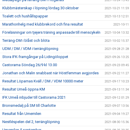
2021-10-24 15:45
Klubbmästerskap i löpning lördag 30 oktober
2021-10-21 11:59
Toalett och hushållspapper
2021-10-13 12:51
Marathonhelg med klubbrekord och fina resultat
2021-10-11
Föreläsningar om tjejers träning anpassade till menscykeln
2021-10-04 13:32
Terräng-DM i blåst och blöta
2021-10-02 15:37
UDM / DM / VDM i terränglöpning
2021-09-28 21:28
Stora IFK-framgångar på Lidingöloppet
2021-09-26 13:25
Castorama Söndag 26/9 kl 13.00
2021-09-23 09:45
Jonathan och Malin snabbast när Höstfemman avgjordes
2021-09-22 11:27
Resultat Löparnas Kväll / DM / VDM 10000 meter
2021-09-17 10:23
Resultat Umeå öppna KM
2021-09-13 11:34
IFK Umeå inbjuder till Castorama 2021
2021-09-12 01:29
Bronsmedalj på SM till Charlotte
2021-09-07 13:56
Resultat från Umemilen
2021-09-04 19:27
Nestléspelen del 2, terränglöpning
2021-08-30 15:36
Umemilen 5 september