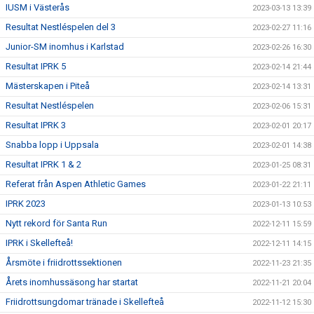
IUSM i Västerås
2023-03-13 13:39
Resultat Nestléspelen del 3
2023-02-27 11:16
Junior-SM inomhus i Karlstad
2023-02-26 16:30
Resultat IPRK 5
2023-02-14 21:44
Mästerskapen i Piteå
2023-02-14 13:31
Resultat Nestléspelen
2023-02-06 15:31
Resultat IPRK 3
2023-02-01 20:17
Snabba lopp i Uppsala
2023-02-01 14:38
Resultat IPRK 1 & 2
2023-01-25 08:31
Referat från Aspen Athletic Games
2023-01-22 21:11
IPRK 2023
2023-01-13 10:53
Nytt rekord för Santa Run
2022-12-11 15:59
IPRK i Skellefteå!
2022-12-11 14:15
Årsmöte i friidrottssektionen
2022-11-23 21:35
Årets inomhussäsong har startat
2022-11-21 20:04
Friidrottsungdomar tränade i Skellefteå
2022-11-12 15:30