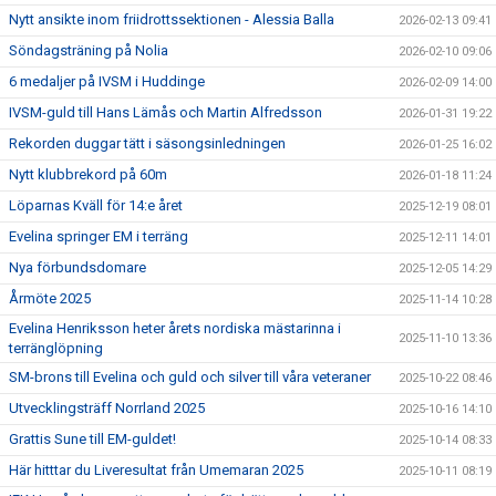
Nytt ansikte inom friidrottssektionen - Alessia Balla
2026-02-13 09:41
Söndagsträning på Nolia
2026-02-10 09:06
6 medaljer på IVSM i Huddinge
2026-02-09 14:00
IVSM-guld till Hans Lämås och Martin Alfredsson
2026-01-31 19:22
Rekorden duggar tätt i säsongsinledningen
2026-01-25 16:02
Nytt klubbrekord på 60m
2026-01-18 11:24
Löparnas Kväll för 14:e året
2025-12-19 08:01
Evelina springer EM i terräng
2025-12-11 14:01
Nya förbundsdomare
2025-12-05 14:29
Årmöte 2025
2025-11-14 10:28
Evelina Henriksson heter årets nordiska mästarinna i
2025-11-10 13:36
terränglöpning
SM-brons till Evelina och guld och silver till våra veteraner
2025-10-22 08:46
Utvecklingsträff Norrland 2025
2025-10-16 14:10
Grattis Sune till EM-guldet!
2025-10-14 08:33
Här hitttar du Liveresultat från Umemaran 2025
2025-10-11 08:19