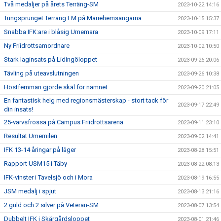
Två medaljer på årets Terräng-SM
2023-10-22 14:16
Tungsprunget Terräng LM på Mariehemsängarna
2023-10-15 15:37
Snabba IFK:are i blåsig Umemara
2023-10-09 17:11
Ny Friidrottsamordnare
2023-10-02 10:50
Stark laginsats på Lidingöloppet
2023-09-26 20:06
Tävling på uteavslutningen
2023-09-26 10:38
Höstfemman gjorde skäl för namnet
2023-09-20 21:05
En fantastisk helg med regionsmästerskap - stort tack för
2023-09-17 22:49
din insats!
25-varvsfrossa på Campus Friidrottsarena
2023-09-11 23:10
Resultat Umemilen
2023-09-02 14:41
IFK 13-14 åringar på läger
2023-08-28 15:51
Rapport USM15 i Täby
2023-08-22 08:13
IFK-vinster i Tavelsjö och i Mora
2023-08-19 16:55
JSM medalj i spjut
2023-08-13 21:16
2 guld och 2 silver på Veteran-SM
2023-08-07 13:54
Dubbelt IFK i Skärgårdsloppet
2023-08-01 21:46