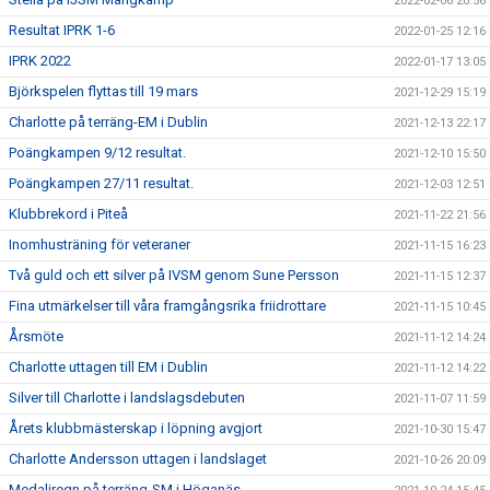
2022-02-06 20:56
Resultat IPRK 1-6
2022-01-25 12:16
IPRK 2022
2022-01-17 13:05
Björkspelen flyttas till 19 mars
2021-12-29 15:19
Charlotte på terräng-EM i Dublin
2021-12-13 22:17
Poängkampen 9/12 resultat.
2021-12-10 15:50
Poängkampen 27/11 resultat.
2021-12-03 12:51
Klubbrekord i Piteå
2021-11-22 21:56
Inomhusträning för veteraner
2021-11-15 16:23
Två guld och ett silver på IVSM genom Sune Persson
2021-11-15 12:37
Fina utmärkelser till våra framgångsrika friidrottare
2021-11-15 10:45
Årsmöte
2021-11-12 14:24
Charlotte uttagen till EM i Dublin
2021-11-12 14:22
Silver till Charlotte i landslagsdebuten
2021-11-07 11:59
Årets klubbmästerskap i löpning avgjort
2021-10-30 15:47
Charlotte Andersson uttagen i landslaget
2021-10-26 20:09
Medaljregn på terräng-SM i Höganäs