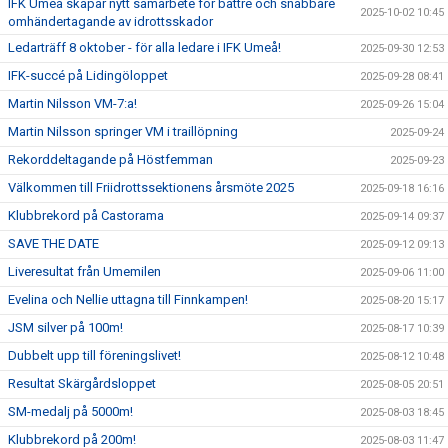
IFK Umeå skapar nytt samarbete för bättre och snabbare
2025-10-02 10:45
omhändertagande av idrottsskador
Ledarträff 8 oktober - för alla ledare i IFK Umeå!
2025-09-30 12:53
IFK-succé på Lidingöloppet
2025-09-28 08:41
Martin Nilsson VM-7:a!
2025-09-26 15:04
Martin Nilsson springer VM i traillöpning
2025-09-24
Rekorddeltagande på Höstfemman
2025-09-23
Välkommen till Friidrottssektionens årsmöte 2025
2025-09-18 16:16
Klubbrekord på Castorama
2025-09-14 09:37
SAVE THE DATE
2025-09-12 09:13
Liveresultat från Umemilen
2025-09-06 11:00
Evelina och Nellie uttagna till Finnkampen!
2025-08-20 15:17
JSM silver på 100m!
2025-08-17 10:39
Dubbelt upp till föreningslivet!
2025-08-12 10:48
Resultat Skärgårdsloppet
2025-08-05 20:51
SM-medalj på 5000m!
2025-08-03 18:45
Klubbrekord på 200m!
2025-08-03 11:47