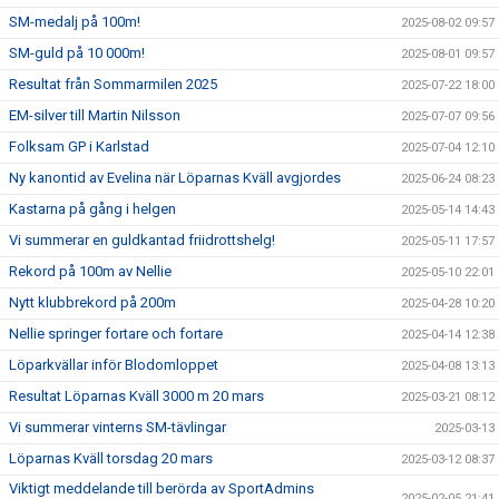
SM-medalj på 100m!
2025-08-02 09:57
SM-guld på 10 000m!
2025-08-01 09:57
Resultat från Sommarmilen 2025
2025-07-22 18:00
EM-silver till Martin Nilsson
2025-07-07 09:56
Folksam GP i Karlstad
2025-07-04 12:10
Ny kanontid av Evelina när Löparnas Kväll avgjordes
2025-06-24 08:23
Kastarna på gång i helgen
2025-05-14 14:43
Vi summerar en guldkantad friidrottshelg!
2025-05-11 17:57
Rekord på 100m av Nellie
2025-05-10 22:01
Nytt klubbrekord på 200m
2025-04-28 10:20
Nellie springer fortare och fortare
2025-04-14 12:38
Löparkvällar inför Blodomloppet
2025-04-08 13:13
Resultat Löparnas Kväll 3000 m 20 mars
2025-03-21 08:12
Vi summerar vinterns SM-tävlingar
2025-03-13
Löparnas Kväll torsdag 20 mars
2025-03-12 08:37
Viktigt meddelande till berörda av SportAdmins
2025-02-05 21:41