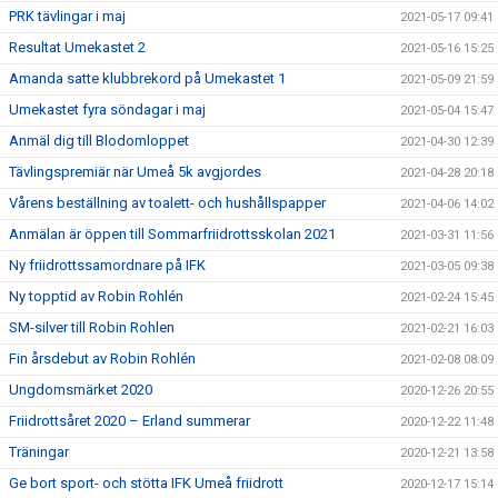
PRK tävlingar i maj
2021-05-17 09:41
Resultat Umekastet 2
2021-05-16 15:25
Amanda satte klubbrekord på Umekastet 1
2021-05-09 21:59
Umekastet fyra söndagar i maj
2021-05-04 15:47
Anmäl dig till Blodomloppet
2021-04-30 12:39
Tävlingspremiär när Umeå 5k avgjordes
2021-04-28 20:18
Vårens beställning av toalett- och hushållspapper
2021-04-06 14:02
Anmälan är öppen till Sommarfriidrottsskolan 2021
2021-03-31 11:56
Ny friidrottssamordnare på IFK
2021-03-05 09:38
Ny topptid av Robin Rohlén
2021-02-24 15:45
SM-silver till Robin Rohlen
2021-02-21 16:03
Fin årsdebut av Robin Rohlén
2021-02-08 08:09
Ungdomsmärket 2020
2020-12-26 20:55
Friidrottsåret 2020 – Erland summerar
2020-12-22 11:48
Träningar
2020-12-21 13:58
Ge bort sport- och stötta IFK Umeå friidrott
2020-12-17 15:14