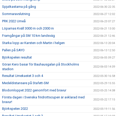
Spjutkastarna på gång
2022-06-30 22:35
Sommaravslutning
2022-06-27 12:02
PRK 2022 Umeå
2022-06-23 07:27
Löparnas Kväll 3000 m och 2000 m
2022-06-21 13:00
Framgångar på SM 10 km landsväg
2022-06-21 12:46
Starka lopp av Karsten och Martin i helgen
2022-06-13 20:04
Pallen på SAYO
2022-06-13 12:50
Björkspelen resultat
2022-06-05 09:27
Göran Kero basar för Bauhausgalan på Stockholms
2022-06-03 14:09
stadion
Resultat Umekastet 3 och 4
2022-05-30 16:58
Medeldistansare på Stafett-SM
2022-05-29 15:55
Blodomloppet 2022 genomfört med bravur
2022-05-25 14:08
Första dagen i Svenska friidrottscupen är avklarad med
2022-05-22 17:15
bravur!
Björkspelen 2022
2022-05-19 11:56
Resultat Umekastet 1 och 2