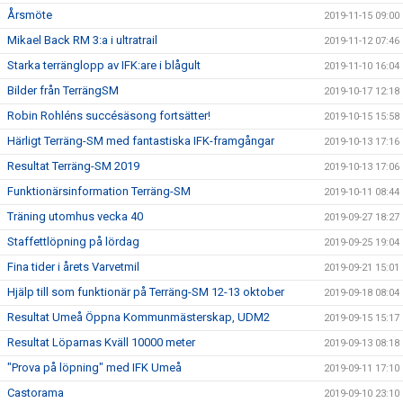
Årsmöte
2019-11-15 09:00
Mikael Back RM 3:a i ultratrail
2019-11-12 07:46
Starka terränglopp av IFK:are i blågult
2019-11-10 16:04
Bilder från TerrängSM
2019-10-17 12:18
Robin Rohléns succésäsong fortsätter!
2019-10-15 15:58
Härligt Terräng-SM med fantastiska IFK-framgångar
2019-10-13 17:16
Resultat Terräng-SM 2019
2019-10-13 17:06
Funktionärsinformation Terräng-SM
2019-10-11 08:44
Träning utomhus vecka 40
2019-09-27 18:27
Staffettlöpning på lördag
2019-09-25 19:04
Fina tider i årets Varvetmil
2019-09-21 15:01
Hjälp till som funktionär på Terräng-SM 12-13 oktober
2019-09-18 08:04
Resultat Umeå Öppna Kommunmästerskap, UDM2
2019-09-15 15:17
Resultat Löparnas Kväll 10000 meter
2019-09-13 08:18
"Prova på löpning" med IFK Umeå
2019-09-11 17:10
Castorama
2019-09-10 23:10