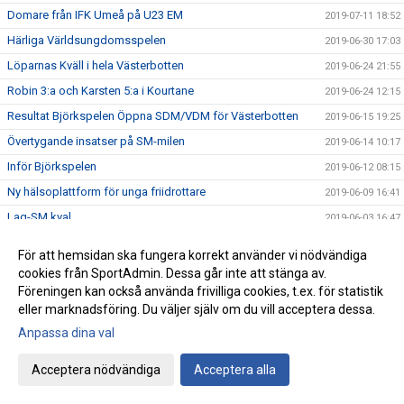
Domare från IFK Umeå på U23 EM
2019-07-11 18:52
Härliga Världsungdomsspelen
2019-06-30 17:03
Löparnas Kväll i hela Västerbotten
2019-06-24 21:55
Robin 3:a och Karsten 5:a i Kourtane
2019-06-24 12:15
Resultat Björkspelen Öppna SDM/VDM för Västerbotten
2019-06-15 19:25
Övertygande insatser på SM-milen
2019-06-14 10:17
Inför Björkspelen
2019-06-12 08:15
Ny hälsoplattform för unga friidrottare
2019-06-09 16:41
Lag-SM kval
2019-06-03 16:47
IFK fyra på Stafett-SM
2019-05-28 21:54
För att hemsidan ska fungera korrekt använder vi nödvändiga
Resultat från förra veckans tävlingar
2019-05-28 21:43
cookies från SportAdmin. Dessa går inte att stänga av.
Föreningen kan också använda frivilliga cookies, t.ex. för statistik
IFK i Blodomloppet
2019-05-21 20:39
eller marknadsföring. Du väljer själv om du vill acceptera dessa.
IFK ungdomar till finalen
2019-05-19 13:17
Anpassa dina val
IFK succé på Göteborgsvarvet
2019-05-18 18:05
Sverige på fötter! 23 maj
Acceptera nödvändiga
Acceptera alla
2019-05-13 15:53
Karsten Meier presenterade sig på Kungsholmen Runt
2019-05-11 15:04