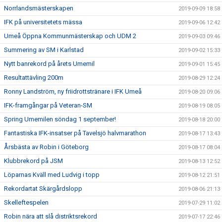
Norrlandsmästerskapen
2019-09-09 18:58
IFK på universitetets mässa
2019-09-06 12:42
Umeå Öppna Kommunmästerskap och UDM 2
2019-09-03 09:46
Summering av SM i Karlstad
2019-09-02 15:33
Nytt banrekord på årets Umemil
2019-09-01 15:45
Resultattävling 200m
2019-08-29 12:24
Ronny Landström, ny friidrottstränare i IFK Umeå
2019-08-20 09:06
IFK-framgångar på Veteran-SM
2019-08-19 08:05
Spring Umemilen söndag 1 september!
2019-08-18 20:00
Fantastiska IFK-insatser på Tavelsjö halvmarathon
2019-08-17 13:43
Årsbästa av Robin i Göteborg
2019-08-17 08:04
Klubbrekord på JSM
2019-08-13 12:52
Löparnas Kväll med Ludvig i topp
2019-08-12 21:51
Rekordartat Skärgårdslopp
2019-08-06 21:13
Skelleftespelen
2019-07-29 11:02
Robin nära att slå distriktsrekord
2019-07-17 22:46