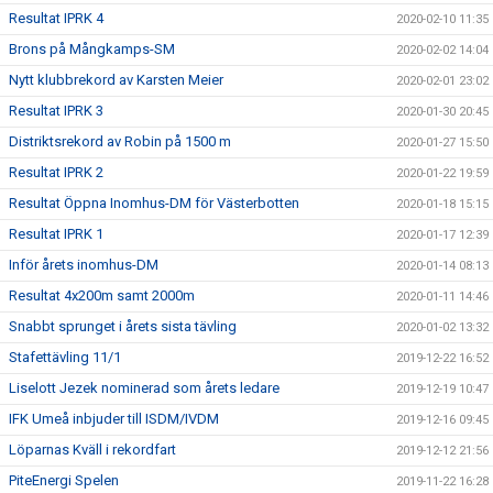
Resultat IPRK 4
2020-02-10 11:35
Brons på Mångkamps-SM
2020-02-02 14:04
Nytt klubbrekord av Karsten Meier
2020-02-01 23:02
Resultat IPRK 3
2020-01-30 20:45
Distriktsrekord av Robin på 1500 m
2020-01-27 15:50
Resultat IPRK 2
2020-01-22 19:59
Resultat Öppna Inomhus-DM för Västerbotten
2020-01-18 15:15
Resultat IPRK 1
2020-01-17 12:39
Inför årets inomhus-DM
2020-01-14 08:13
Resultat 4x200m samt 2000m
2020-01-11 14:46
Snabbt sprunget i årets sista tävling
2020-01-02 13:32
Stafettävling 11/1
2019-12-22 16:52
Liselott Jezek nominerad som årets ledare
2019-12-19 10:47
IFK Umeå inbjuder till ISDM/IVDM
2019-12-16 09:45
Löparnas Kväll i rekordfart
2019-12-12 21:56
PiteEnergi Spelen
2019-11-22 16:28