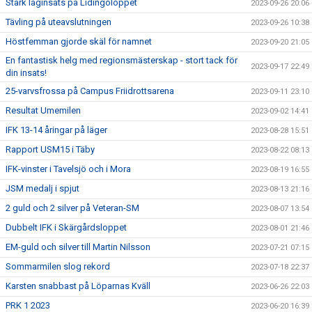
Stark laginsats på Lidingöloppet
2023-09-26 20:06
Tävling på uteavslutningen
2023-09-26 10:38
Höstfemman gjorde skäl för namnet
2023-09-20 21:05
En fantastisk helg med regionsmästerskap - stort tack för
2023-09-17 22:49
din insats!
25-varvsfrossa på Campus Friidrottsarena
2023-09-11 23:10
Resultat Umemilen
2023-09-02 14:41
IFK 13-14 åringar på läger
2023-08-28 15:51
Rapport USM15 i Täby
2023-08-22 08:13
IFK-vinster i Tavelsjö och i Mora
2023-08-19 16:55
JSM medalj i spjut
2023-08-13 21:16
2 guld och 2 silver på Veteran-SM
2023-08-07 13:54
Dubbelt IFK i Skärgårdsloppet
2023-08-01 21:46
EM-guld och silver till Martin Nilsson
2023-07-21 07:15
Sommarmilen slog rekord
2023-07-18 22:37
Karsten snabbast på Löparnas Kväll
2023-06-26 22:03
PRK 1 2023
2023-06-20 16:39