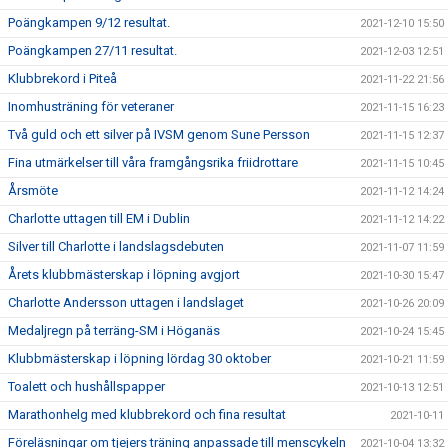
Poängkampen 9/12 resultat.
2021-12-10 15:50
Poängkampen 27/11 resultat.
2021-12-03 12:51
Klubbrekord i Piteå
2021-11-22 21:56
Inomhusträning för veteraner
2021-11-15 16:23
Två guld och ett silver på IVSM genom Sune Persson
2021-11-15 12:37
Fina utmärkelser till våra framgångsrika friidrottare
2021-11-15 10:45
Årsmöte
2021-11-12 14:24
Charlotte uttagen till EM i Dublin
2021-11-12 14:22
Silver till Charlotte i landslagsdebuten
2021-11-07 11:59
Årets klubbmästerskap i löpning avgjort
2021-10-30 15:47
Charlotte Andersson uttagen i landslaget
2021-10-26 20:09
Medaljregn på terräng-SM i Höganäs
2021-10-24 15:45
Klubbmästerskap i löpning lördag 30 oktober
2021-10-21 11:59
Toalett och hushållspapper
2021-10-13 12:51
Marathonhelg med klubbrekord och fina resultat
2021-10-11
Föreläsningar om tjejers träning anpassade till menscykeln
2021-10-04 13:32