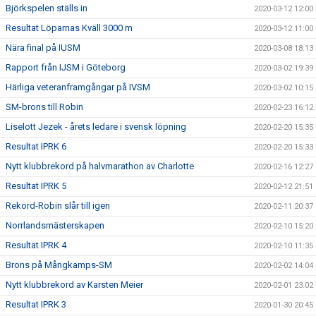
Björkspelen ställs in
2020-03-12 12:00
Resultat Löparnas Kväll 3000 m
2020-03-12 11:00
Nära final på IUSM
2020-03-08 18:13
Rapport från IJSM i Göteborg
2020-03-02 19:39
Härliga veteranframgångar på IVSM
2020-03-02 10:15
SM-brons till Robin
2020-02-23 16:12
Liselott Jezek - årets ledare i svensk löpning
2020-02-20 15:35
Resultat IPRK 6
2020-02-20 15:33
Nytt klubbrekord på halvmarathon av Charlotte
2020-02-16 12:27
Resultat IPRK 5
2020-02-12 21:51
Rekord-Robin slår till igen
2020-02-11 20:37
Norrlandsmästerskapen
2020-02-10 15:20
Resultat IPRK 4
2020-02-10 11:35
Brons på Mångkamps-SM
2020-02-02 14:04
Nytt klubbrekord av Karsten Meier
2020-02-01 23:02
Resultat IPRK 3
2020-01-30 20:45