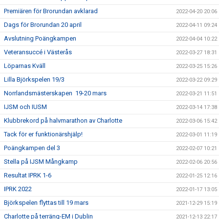
Premiären för Brorundan avklarad
2022-04-20 20:06
Dags för Brorundan 20 april
2022-04-11 09:24
Avslutning Poängkampen
2022-04-04 10:22
Veteransuccé i Västerås
2022-03-27 18:31
Löparnas Kväll
2022-03-25 15:26
Lilla Björkspelen 19/3
2022-03-22 09:29
Norrlandsmästerskapen 19-20 mars
2022-03-21 11:51
IJSM och IUSM
2022-03-14 17:38
Klubbrekord på halvmarathon av Charlotte
2022-03-06 15:42
Tack för er funktionärshjälp!
2022-03-01 11:19
Poängkampen del 3
2022-02-07 10:21
Stella på IJSM Mångkamp
2022-02-06 20:56
Resultat IPRK 1-6
2022-01-25 12:16
IPRK 2022
2022-01-17 13:05
Björkspelen flyttas till 19 mars
2021-12-29 15:19
Charlotte på terräng-EM i Dublin
2021-12-13 22:17