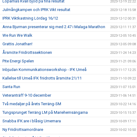
Löparnas Kväll bjöd på fina resultat
2023-12-19 22:22
Julmångkampen och IPRK Vikt resultat
2023-12-18 15:58
IPRK Viktkastning Lördag 16/12
2023-12-12 00:31
Anna Bjurman presenterar sig med 2.47 i Malaga Marathon
2023-12-11 11:37
We Run We Walk
2023-12-05 10:45
Grattis Jonathan!
2023-12-05 09:08
Årsmöte Friidrottssektionen
2023-11-24 14:23
Pite Energi Spelen
2023-11-21 09:06
Inbjudan Kommunikationsworkshop - IFK Umeå
2023-11-17 12:25
Kallelse till Umeå IFK friidrotts årsmöte 21/11
2023-11-10 09:22
Santa Run
2023-11-07 15:01
Veteranträff 9-10 december
2023-11-06 14:51
Två medaljer på årets Terräng-SM
2023-10-22 14:16
Tungsprunget Terräng LM på Mariehemsängarna
2023-10-15 15:37
Snabba IFK:are i blåsig Umemara
2023-10-09 17:11
Ny Friidrottsamordnare
2023-10-02 10:50