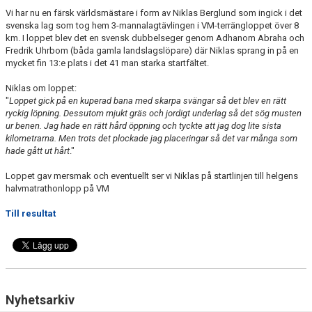
Vi har nu en färsk världsmästare i form av Niklas Berglund som ingick i det
svenska lag som tog hem 3-mannalagtävlingen i VM-terrängloppet över 8
km. I loppet blev det en svensk dubbelseger genom Adhanom Abraha och
Fredrik Uhrbom (båda gamla landslagslöpare) där Niklas sprang in på en
mycket fin 13:e plats i det 41 man starka startfältet.
Niklas om loppet:
"
Loppet gick på en kuperad bana med skarpa svängar så det blev en rätt
ryckig löpning. Dessutom mjukt gräs och jordigt underlag så det sög musten
ur benen. Jag hade en rätt hård öppning och tyckte att jag dog lite sista
kilometrarna. Men trots det plockade jag placeringar så det var många som
hade gått ut hårt
."
Loppet gav mersmak och eventuellt ser vi Niklas på startlinjen till helgens
halvmatrathonlopp på VM
Till resultat
Nyhetsarkiv