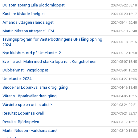
Du som sprang Lilla Blodomloppet
2024-05-22 08:10
Kastare tävlade i helgen
2024-05-20 15:17
Amanda uttagen i landslaget
2024-05-14 20:48
Martin Nilsson uttagen till EM
2024-05-13 23:48
Tävlingsprogram för Västerbottningens GP i långlöpning
2024-05-13 08:15
2024
Nya klubbrekord på Umekastet 2
2024-05-12 16:50
Evelina och Malin med starka lopp runt Kungsholmen
2024-05-07 15:45
Dubbelvinst i Växjöloppet
2024-05-01 15:22
Umekastet 2024
2024-04-27 16:55
Succé när Löparkvällarna drog igång
2024-04-16 11:45
Vårens Löparkvällar drar igång!
2024-04-05 13:15
Vårvinterspelen och statistik
2024-03-24 09:21
Resultat Löparnas kväll
2024-03-21 22:37
Resultat Björkspelen
2024-03-17 18:27
Martin Nilsson - världsmästare!
2024-03-10 15:53