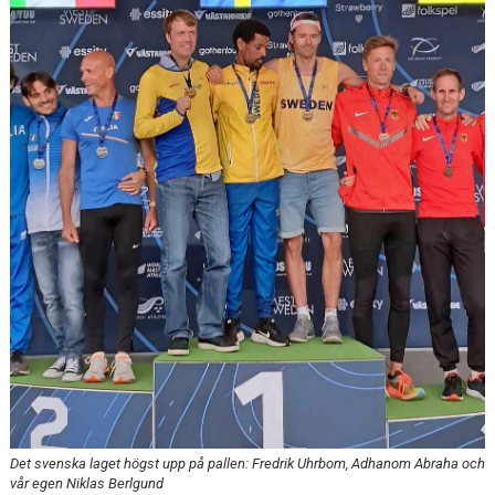
FÖRENINGEN
KLÄDKOLLEKTION
STATISTIK
TRÄNARE
LÄNKAR
BLODOMLOPPET
FAQ
ANTIDOPING
Det svenska laget högst upp på pallen: Fredrik Uhrbom, Adhanom Abraha och
vår egen Niklas Berlgund