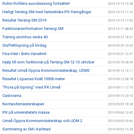
Robin Rohléns succésäsong fortsätter!
2019-10-15 15:58
Härligt Terräng-SM med fantastiska IFK-framgångar
2019-10-13 17:16
Resultat Terräng-SM 2019
2019-10-13 17:06
Funktionärsinformation Terräng-SM
2019-10-11 08:44
Träning utomhus vecka 40
2019-09-27 18:27
Staffettlöpning på lördag
2019-09-25 19:04
Fina tider i årets Varvetmil
2019-09-21 15:01
Hjälp till som funktionär på Terräng-SM 12-13 oktober
2019-09-18 08:04
Resultat Umeå Öppna Kommunmästerskap, UDM2
2019-09-15 15:17
Resultat Löparnas Kväll 10000 meter
2019-09-13 08:18
"Prova på löpning" med IFK Umeå
2019-09-11 17:10
Castorama
2019-09-10 23:10
Norrlandsmästerskapen
2019-09-09 18:58
IFK på universitetets mässa
2019-09-06 12:42
Umeå Öppna Kommunmästerskap och UDM 2
2019-09-03 09:46
Summering av SM i Karlstad
2019-09-02 15:33