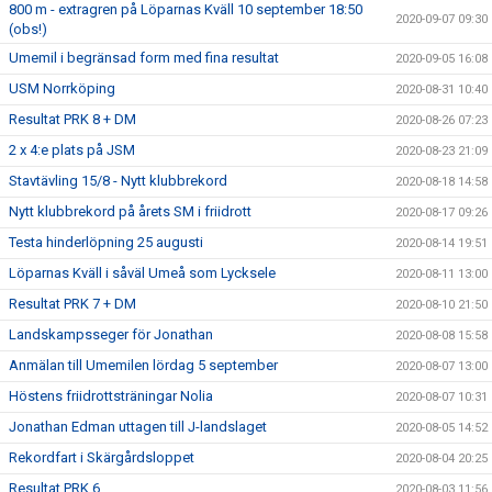
800 m - extragren på Löparnas Kväll 10 september 18:50
2020-09-07 09:30
(obs!)
Umemil i begränsad form med fina resultat
2020-09-05 16:08
USM Norrköping
2020-08-31 10:40
Resultat PRK 8 + DM
2020-08-26 07:23
2 x 4:e plats på JSM
2020-08-23 21:09
Stavtävling 15/8 - Nytt klubbrekord
2020-08-18 14:58
Nytt klubbrekord på årets SM i friidrott
2020-08-17 09:26
Testa hinderlöpning 25 augusti
2020-08-14 19:51
Löparnas Kväll i såväl Umeå som Lycksele
2020-08-11 13:00
Resultat PRK 7 + DM
2020-08-10 21:50
Landskampsseger för Jonathan
2020-08-08 15:58
Anmälan till Umemilen lördag 5 september
2020-08-07 13:00
Höstens friidrottsträningar Nolia
2020-08-07 10:31
Jonathan Edman uttagen till J-landslaget
2020-08-05 14:52
Rekordfart i Skärgårdsloppet
2020-08-04 20:25
Resultat PRK 6
2020-08-03 11:56