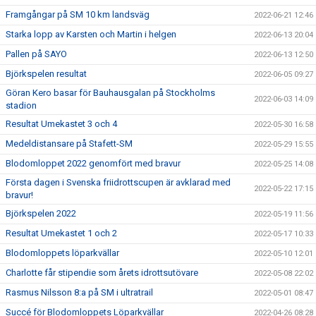
Framgångar på SM 10 km landsväg
2022-06-21 12:46
Starka lopp av Karsten och Martin i helgen
2022-06-13 20:04
Pallen på SAYO
2022-06-13 12:50
Björkspelen resultat
2022-06-05 09:27
Göran Kero basar för Bauhausgalan på Stockholms
2022-06-03 14:09
stadion
Resultat Umekastet 3 och 4
2022-05-30 16:58
Medeldistansare på Stafett-SM
2022-05-29 15:55
Blodomloppet 2022 genomfört med bravur
2022-05-25 14:08
Första dagen i Svenska friidrottscupen är avklarad med
2022-05-22 17:15
bravur!
Björkspelen 2022
2022-05-19 11:56
Resultat Umekastet 1 och 2
2022-05-17 10:33
Blodomloppets löparkvällar
2022-05-10 12:01
Charlotte får stipendie som årets idrottsutövare
2022-05-08 22:02
Rasmus Nilsson 8:a på SM i ultratrail
2022-05-01 08:47
Succé för Blodomloppets Löparkvällar
2022-04-26 08:28