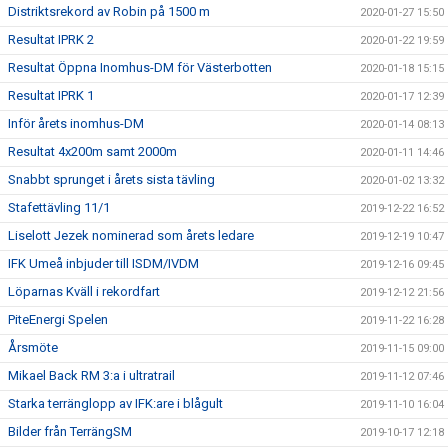
Distriktsrekord av Robin på 1500 m
2020-01-27 15:50
Resultat IPRK 2
2020-01-22 19:59
Resultat Öppna Inomhus-DM för Västerbotten
2020-01-18 15:15
Resultat IPRK 1
2020-01-17 12:39
Inför årets inomhus-DM
2020-01-14 08:13
Resultat 4x200m samt 2000m
2020-01-11 14:46
Snabbt sprunget i årets sista tävling
2020-01-02 13:32
Stafettävling 11/1
2019-12-22 16:52
Liselott Jezek nominerad som årets ledare
2019-12-19 10:47
IFK Umeå inbjuder till ISDM/IVDM
2019-12-16 09:45
Löparnas Kväll i rekordfart
2019-12-12 21:56
PiteEnergi Spelen
2019-11-22 16:28
Årsmöte
2019-11-15 09:00
Mikael Back RM 3:a i ultratrail
2019-11-12 07:46
Starka terränglopp av IFK:are i blågult
2019-11-10 16:04
Bilder från TerrängSM
2019-10-17 12:18