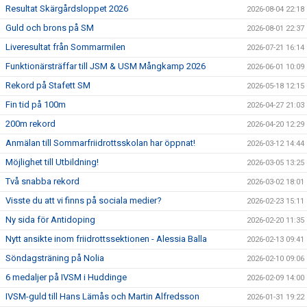
Resultat Skärgårdsloppet 2026
2026-08-04 22:18
Guld och brons på SM
2026-08-01 22:37
Liveresultat från Sommarmilen
2026-07-21 16:14
Funktionärsträffar till JSM & USM Mångkamp 2026
2026-06-01 10:09
Rekord på Stafett SM
2026-05-18 12:15
Fin tid på 100m
2026-04-27 21:03
200m rekord
2026-04-20 12:29
Anmälan till Sommarfriidrottsskolan har öppnat!
2026-03-12 14:44
Möjlighet till Utbildning!
2026-03-05 13:25
Två snabba rekord
2026-03-02 18:01
Visste du att vi finns på sociala medier?
2026-02-23 15:11
Ny sida för Antidoping
2026-02-20 11:35
Nytt ansikte inom friidrottssektionen - Alessia Balla
2026-02-13 09:41
Söndagsträning på Nolia
2026-02-10 09:06
6 medaljer på IVSM i Huddinge
2026-02-09 14:00
IVSM-guld till Hans Lämås och Martin Alfredsson
2026-01-31 19:22