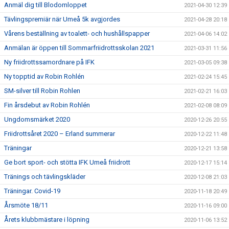
Anmäl dig till Blodomloppet
2021-04-30 12:39
Tävlingspremiär när Umeå 5k avgjordes
2021-04-28 20:18
Vårens beställning av toalett- och hushållspapper
2021-04-06 14:02
Anmälan är öppen till Sommarfriidrottsskolan 2021
2021-03-31 11:56
Ny friidrottssamordnare på IFK
2021-03-05 09:38
Ny topptid av Robin Rohlén
2021-02-24 15:45
SM-silver till Robin Rohlen
2021-02-21 16:03
Fin årsdebut av Robin Rohlén
2021-02-08 08:09
Ungdomsmärket 2020
2020-12-26 20:55
Friidrottsåret 2020 – Erland summerar
2020-12-22 11:48
Träningar
2020-12-21 13:58
Ge bort sport- och stötta IFK Umeå friidrott
2020-12-17 15:14
Tränings och tävlingskläder
2020-12-08 21:03
Träningar. Covid-19
2020-11-18 20:49
Årsmöte 18/11
2020-11-16 09:00
Årets klubbmästare i löpning
2020-11-06 13:52