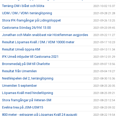
Terräng-DM i blåst och blöta
2021-10-02 15:37
UDM / DM / VDM i terränglöpning
2021-09-28 21:28
Stora IFK-framgångar på Lidingöloppet
2021-09-26 13:25
Castorama Söndag 26/9 kl 13.00
2021-09-23 09:45
Jonathan och Malin snabbast när Höstfemman avgjordes
2021-09-22 11:27
Resultat Löparnas Kväll / DM / VDM 10000 meter
2021-09-17 10:23
Resultat Umeå öppna KM
2021-09-13 11:34
IFK Umeå inbjuder till Castorama 2021
2021-09-12 01:29
Bronsmedalj på SM till Charlotte
2021-09-07 13:56
Resultat från Umemilen
2021-09-04 19:27
Nestléspelen del 2, terränglöpning
2021-08-30 15:36
Umemilen 5 september
2021-08-25 20:35
Löparnas Kväll med hinderlöpning
2021-08-25 09:21
Stora framgångar på Veteran-SM
2021-08-23 12:54
Evelina trea på JSM-USM15
2021-08-23 09:32
800 meter - extragren på Löparnas Kväll 24 augusti
2021-08-22 19:54