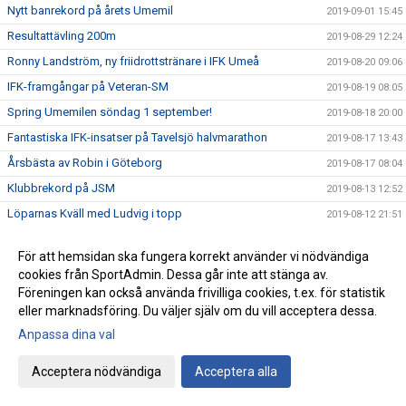
Nytt banrekord på årets Umemil
2019-09-01 15:45
Resultattävling 200m
2019-08-29 12:24
Ronny Landström, ny friidrottstränare i IFK Umeå
2019-08-20 09:06
IFK-framgångar på Veteran-SM
2019-08-19 08:05
Spring Umemilen söndag 1 september!
2019-08-18 20:00
Fantastiska IFK-insatser på Tavelsjö halvmarathon
2019-08-17 13:43
Årsbästa av Robin i Göteborg
2019-08-17 08:04
Klubbrekord på JSM
2019-08-13 12:52
Löparnas Kväll med Ludvig i topp
2019-08-12 21:51
Rekordartat Skärgårdslopp
2019-08-06 21:13
För att hemsidan ska fungera korrekt använder vi nödvändiga
Skelleftespelen
2019-07-29 11:02
cookies från SportAdmin. Dessa går inte att stänga av.
Robin nära att slå distriktsrekord
2019-07-17 22:46
Föreningen kan också använda frivilliga cookies, t.ex. för statistik
eller marknadsföring. Du väljer själv om du vill acceptera dessa.
Domare från IFK Umeå på U23 EM
2019-07-11 18:52
Anpassa dina val
Härliga Världsungdomsspelen
2019-06-30 17:03
Löparnas Kväll i hela Västerbotten
2019-06-24 21:55
Acceptera nödvändiga
Acceptera alla
Robin 3:a och Karsten 5:a i Kourtane
2019-06-24 12:15