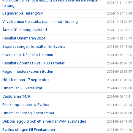
Individuellt silver och lagguld på Nordiska mästerskapen i
2024-11-11 10:57
terräng
Lagsilver på Terräng-SM
2024-10-27 15:00
Vi välkomnar tre starka namn till vår förening
2024-10-24 22:47
Årets GP-säsong avslutad
2024-10-23 11:37
Resultat Umemaran 2024
2024-10-12 18:19
Supersäsongen fortsätter för Evelina
2024-09-29 18:06
Liveresultat från Höstfemman
2024-09-17 19:25
Resultat Löparnas Kväll 10000 meter
2024-09-13 07:33
Regionmästerskapen i Boden
2024-09-12 09:57
Höstfemman 17 september
2024-09-11 06:55
Umemilen - Liveresultat
2024-09-07 08:00
Castorama 14/9
2024-09-06 17:41
Finnkampssuccé av Evelina
2024-09-01 22:13
Umemilen lördag 7 september
2024-08-29 08:00
Dubbla lagguld och ett silver när VVM avslutades
2024-08-26 11:00
Evelina uttagen till Finnkampen
2024-08-22 14:26