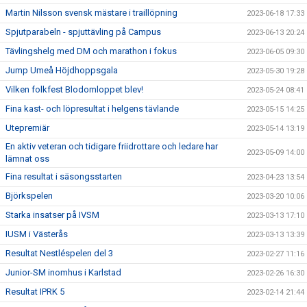
Martin Nilsson svensk mästare i traillöpning
2023-06-18 17:33
Spjutparabeln - spjuttävling på Campus
2023-06-13 20:24
Tävlingshelg med DM och marathon i fokus
2023-06-05 09:30
Jump Umeå Höjdhoppsgala
2023-05-30 19:28
Vilken folkfest Blodomloppet blev!
2023-05-24 08:41
Fina kast- och löpresultat i helgens tävlande
2023-05-15 14:25
Utepremiär
2023-05-14 13:19
En aktiv veteran och tidigare friidrottare och ledare har
2023-05-09 14:00
lämnat oss
Fina resultat i säsongsstarten
2023-04-23 13:54
Björkspelen
2023-03-20 10:06
Starka insatser på IVSM
2023-03-13 17:10
IUSM i Västerås
2023-03-13 13:39
Resultat Nestléspelen del 3
2023-02-27 11:16
Junior-SM inomhus i Karlstad
2023-02-26 16:30
Resultat IPRK 5
2023-02-14 21:44