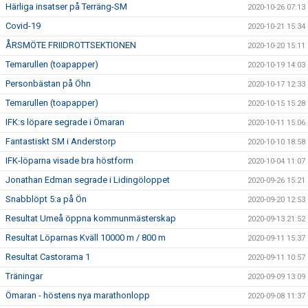
Härliga insatser på Terräng-SM
2020-10-26 07:13
Covid-19
2020-10-21 15:34
ÅRSMÖTE FRIIDROTTSEKTIONEN
2020-10-20 15:11
Temarullen (toapapper)
2020-10-19 14:03
Personbästan på Öhn
2020-10-17 12:33
Temarullen (toapapper)
2020-10-15 15:28
IFK:s löpare segrade i Ömaran
2020-10-11 15:06
Fantastiskt SM i Anderstorp
2020-10-10 18:58
IFK-löparna visade bra höstform
2020-10-04 11:07
Jonathan Edman segrade i Lidingöloppet
2020-09-26 15:21
Snabblöpt 5:a på Ön
2020-09-20 12:53
Resultat Umeå öppna kommunmästerskap
2020-09-13 21:52
Resultat Löparnas Kväll 10000 m / 800 m
2020-09-11 15:37
Resultat Castorama 1
2020-09-11 10:57
Träningar
2020-09-09 13:09
Ömaran - höstens nya marathonlopp
2020-09-08 11:37