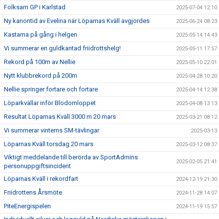
Folksam GP i Karlstad
2025-07-04 12:10
Ny kanontid av Evelina när Löparnas Kväll avgjordes
2025-06-24 08:23
Kastarna på gång i helgen
2025-05-14 14:43
Vi summerar en guldkantad friidrottshelg!
2025-05-11 17:57
Rekord på 100m av Nellie
2025-05-10 22:01
Nytt klubbrekord på 200m
2025-04-28 10:20
Nellie springer fortare och fortare
2025-04-14 12:38
Löparkvällar inför Blodomloppet
2025-04-08 13:13
Resultat Löparnas Kväll 3000 m 20 mars
2025-03-21 08:12
Vi summerar vinterns SM-tävlingar
2025-03-13
Löparnas Kväll torsdag 20 mars
2025-03-12 08:37
Viktigt meddelande till berörda av SportAdmins
2025-02-05 21:41
personuppgiftsincident
Löparnas Kväll i rekordfart
2024-12-19 21:30
Friidrottens Årsmöte
2024-11-28 14:07
PiteEnergispelen
2024-11-19 15:57