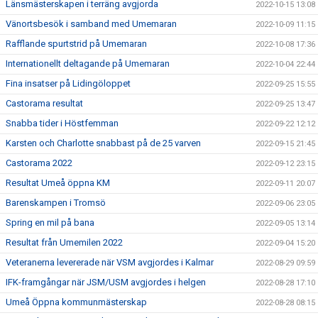
Länsmästerskapen i terräng avgjorda
2022-10-15 13:08
Vänortsbesök i samband med Umemaran
2022-10-09 11:15
Rafflande spurtstrid på Umemaran
2022-10-08 17:36
Internationellt deltagande på Umemaran
2022-10-04 22:44
Fina insatser på Lidingöloppet
2022-09-25 15:55
Castorama resultat
2022-09-25 13:47
Snabba tider i Höstfemman
2022-09-22 12:12
Karsten och Charlotte snabbast på de 25 varven
2022-09-15 21:45
Castorama 2022
2022-09-12 23:15
Resultat Umeå öppna KM
2022-09-11 20:07
Barenskampen i Tromsö
2022-09-06 23:05
Spring en mil på bana
2022-09-05 13:14
Resultat från Umemilen 2022
2022-09-04 15:20
Veteranerna levererade när VSM avgjordes i Kalmar
2022-08-29 09:59
IFK-framgångar när JSM/USM avgjordes i helgen
2022-08-28 17:10
Umeå Öppna kommunmästerskap
2022-08-28 08:15