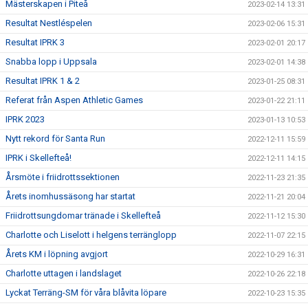
Mästerskapen i Piteå
2023-02-14 13:31
Resultat Nestléspelen
2023-02-06 15:31
Resultat IPRK 3
2023-02-01 20:17
Snabba lopp i Uppsala
2023-02-01 14:38
Resultat IPRK 1 & 2
2023-01-25 08:31
Referat från Aspen Athletic Games
2023-01-22 21:11
IPRK 2023
2023-01-13 10:53
Nytt rekord för Santa Run
2022-12-11 15:59
IPRK i Skellefteå!
2022-12-11 14:15
Årsmöte i friidrottssektionen
2022-11-23 21:35
Årets inomhussäsong har startat
2022-11-21 20:04
Friidrottsungdomar tränade i Skellefteå
2022-11-12 15:30
Charlotte och Liselott i helgens terränglopp
2022-11-07 22:15
Årets KM i löpning avgjort
2022-10-29 16:31
Charlotte uttagen i landslaget
2022-10-26 22:18
Lyckat Terräng-SM för våra blåvita löpare
2022-10-23 15:35