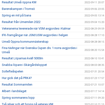
Resultat Umeå öppna KM
2022-09-11 20:07
Barenskampen i Tromsö
2022-09-06 23:05
Spring en mil på bana
2022-09-05 13:14
Resultat från Umemilen 2022
2022-09-04 15:20
Veteranerna levererade när VSM avgjordes i Kalmar
2022-08-29 09:59
IFK-framgångar när JSM/USM avgjordes i helgen
2022-08-28 17:10
Umeå Öppna kommunmästerskap
2022-08-28 08:15
Fina tävlingar när Svenska Cupen div. 1 norra avgjordes i
2022-08-20 15:54
Umeå
Resultat Löparnas kväll 5000m
2022-08-10 10:41
Snabba löpare i Skärgårdsloppet
2022-08-03 08:35
Sollefteåspelen
2022-07-31 20:54
Hur gick det på PRK4?
2022-07-23 17:57
Resultat Sommarmilen
2022-07-21 10:07
Albert i landslaget
2022-07-17 14:14
Spring sommarens lopp
2022-07-11 09:20
Två silver och ett brons på veteran-VM
2022-07-10 21:15