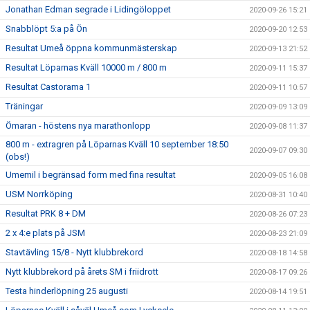
Jonathan Edman segrade i Lidingöloppet
2020-09-26 15:21
Snabblöpt 5:a på Ön
2020-09-20 12:53
Resultat Umeå öppna kommunmästerskap
2020-09-13 21:52
Resultat Löparnas Kväll 10000 m / 800 m
2020-09-11 15:37
Resultat Castorama 1
2020-09-11 10:57
Träningar
2020-09-09 13:09
Ömaran - höstens nya marathonlopp
2020-09-08 11:37
800 m - extragren på Löparnas Kväll 10 september 18:50
2020-09-07 09:30
(obs!)
Umemil i begränsad form med fina resultat
2020-09-05 16:08
USM Norrköping
2020-08-31 10:40
Resultat PRK 8 + DM
2020-08-26 07:23
2 x 4:e plats på JSM
2020-08-23 21:09
Stavtävling 15/8 - Nytt klubbrekord
2020-08-18 14:58
Nytt klubbrekord på årets SM i friidrott
2020-08-17 09:26
Testa hinderlöpning 25 augusti
2020-08-14 19:51