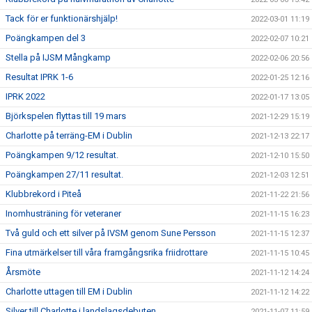
Tack för er funktionärshjälp!
2022-03-01 11:19
Poängkampen del 3
2022-02-07 10:21
Stella på IJSM Mångkamp
2022-02-06 20:56
Resultat IPRK 1-6
2022-01-25 12:16
IPRK 2022
2022-01-17 13:05
Björkspelen flyttas till 19 mars
2021-12-29 15:19
Charlotte på terräng-EM i Dublin
2021-12-13 22:17
Poängkampen 9/12 resultat.
2021-12-10 15:50
Poängkampen 27/11 resultat.
2021-12-03 12:51
Klubbrekord i Piteå
2021-11-22 21:56
Inomhusträning för veteraner
2021-11-15 16:23
Två guld och ett silver på IVSM genom Sune Persson
2021-11-15 12:37
Fina utmärkelser till våra framgångsrika friidrottare
2021-11-15 10:45
Årsmöte
2021-11-12 14:24
Charlotte uttagen till EM i Dublin
2021-11-12 14:22
Silver till Charlotte i landslagsdebuten
2021-11-07 11:59