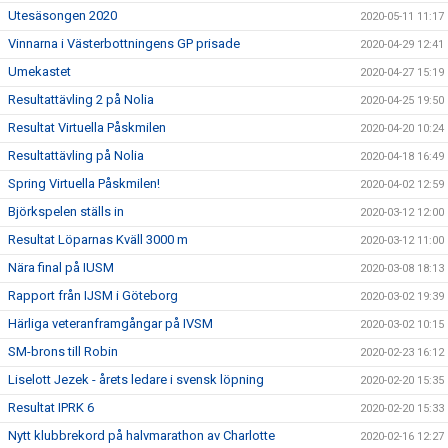
Utesäsongen 2020
2020-05-11 11:17
Vinnarna i Västerbottningens GP prisade
2020-04-29 12:41
Umekastet
2020-04-27 15:19
Resultattävling 2 på Nolia
2020-04-25 19:50
Resultat Virtuella Påskmilen
2020-04-20 10:24
Resultattävling på Nolia
2020-04-18 16:49
Spring Virtuella Påskmilen!
2020-04-02 12:59
Björkspelen ställs in
2020-03-12 12:00
Resultat Löparnas Kväll 3000 m
2020-03-12 11:00
Nära final på IUSM
2020-03-08 18:13
Rapport från IJSM i Göteborg
2020-03-02 19:39
Härliga veteranframgångar på IVSM
2020-03-02 10:15
SM-brons till Robin
2020-02-23 16:12
Liselott Jezek - årets ledare i svensk löpning
2020-02-20 15:35
Resultat IPRK 6
2020-02-20 15:33
Nytt klubbrekord på halvmarathon av Charlotte
2020-02-16 12:27