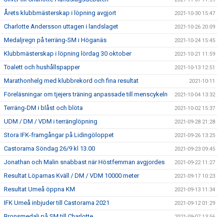
Årets klubbmästerskap i löpning avgjort
2021-10-30 15:47
Charlotte Andersson uttagen i landslaget
2021-10-26 20:09
Medaljregn på terräng-SM i Höganäs
2021-10-24 15:45
Klubbmästerskap i löpning lördag 30 oktober
2021-10-21 11:59
Toalett och hushållspapper
2021-10-13 12:51
Marathonhelg med klubbrekord och fina resultat
2021-10-11
Föreläsningar om tjejers träning anpassade till menscykeln
2021-10-04 13:32
Terräng-DM i blåst och blöta
2021-10-02 15:37
UDM / DM / VDM i terränglöpning
2021-09-28 21:28
Stora IFK-framgångar på Lidingöloppet
2021-09-26 13:25
Castorama Söndag 26/9 kl 13.00
2021-09-23 09:45
Jonathan och Malin snabbast när Höstfemman avgjordes
2021-09-22 11:27
Resultat Löparnas Kväll / DM / VDM 10000 meter
2021-09-17 10:23
Resultat Umeå öppna KM
2021-09-13 11:34
IFK Umeå inbjuder till Castorama 2021
2021-09-12 01:29
Bronsmedalj på SM till Charlotte
2021-09-07 13:56