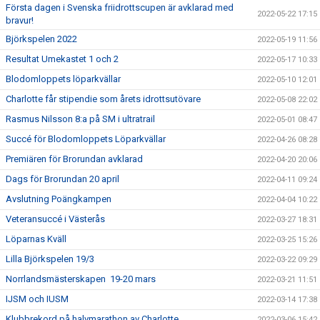
Första dagen i Svenska friidrottscupen är avklarad med
2022-05-22 17:15
bravur!
Björkspelen 2022
2022-05-19 11:56
Resultat Umekastet 1 och 2
2022-05-17 10:33
Blodomloppets löparkvällar
2022-05-10 12:01
Charlotte får stipendie som årets idrottsutövare
2022-05-08 22:02
Rasmus Nilsson 8:a på SM i ultratrail
2022-05-01 08:47
Succé för Blodomloppets Löparkvällar
2022-04-26 08:28
Premiären för Brorundan avklarad
2022-04-20 20:06
Dags för Brorundan 20 april
2022-04-11 09:24
Avslutning Poängkampen
2022-04-04 10:22
Veteransuccé i Västerås
2022-03-27 18:31
Löparnas Kväll
2022-03-25 15:26
Lilla Björkspelen 19/3
2022-03-22 09:29
Norrlandsmästerskapen 19-20 mars
2022-03-21 11:51
IJSM och IUSM
2022-03-14 17:38
Klubbrekord på halvmarathon av Charlotte
2022-03-06 15:42