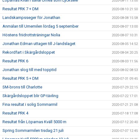
Löparnas Kväll i såväl Umeå som Lycksele
2020-08-11 13:00
Resultat PRK 7 + DM
2020-08-10 21:50
Landskampsseger för Jonathan
2020-08-08 15:58
Anmälan till Umemilen lördag 5 september
2020-08-07 13:00
Höstens friidrottsträningar Nolia
2020-08-07 10:31
Jonathan Edman uttagen till J-landslaget
2020-08-05 14:52
Rekordfart i Skärgårdsloppet
2020-08-04 20:25
Resultat PRK 6
2020-08-03 11:56
Jonathan slog till med topptid
2020-08-02 08:53
Resultat PRK 5 + DM
2020-07-31 09:45
SM-brons till Charlotte
2020-07-29 22:15
Skärgårdsloppet blir GP-tävling
2020-07-22 17:01
Fina resultat i solig Sommarmil
2020-07-21 21:08
Resultat PRK 4
2020-07-18 17:08
Resultat från Löparnas Kväll 5000 m
2020-07-12 20:40
Spring Sommarmilen tisdag 21 juli
2020-07-07 12:45