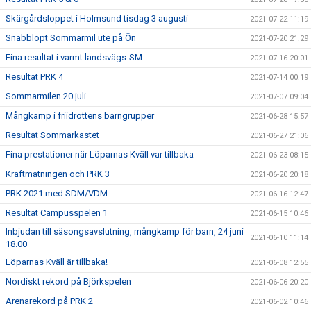
Skärgårdsloppet i Holmsund tisdag 3 augusti
2021-07-22 11:19
Snabblöpt Sommarmil ute på Ön
2021-07-20 21:29
Fina resultat i varmt landsvägs-SM
2021-07-16 20:01
Resultat PRK 4
2021-07-14 00:19
Sommarmilen 20 juli
2021-07-07 09:04
Mångkamp i friidrottens barngrupper
2021-06-28 15:57
Resultat Sommarkastet
2021-06-27 21:06
Fina prestationer när Löparnas Kväll var tillbaka
2021-06-23 08:15
Kraftmätningen och PRK 3
2021-06-20 20:18
PRK 2021 med SDM/VDM
2021-06-16 12:47
Resultat Campusspelen 1
2021-06-15 10:46
Inbjudan till säsongsavslutning, mångkamp för barn, 24 juni
2021-06-10 11:14
18.00
Löparnas Kväll är tillbaka!
2021-06-08 12:55
Nordiskt rekord på Björkspelen
2021-06-06 20:20
Arenarekord på PRK 2
2021-06-02 10:46