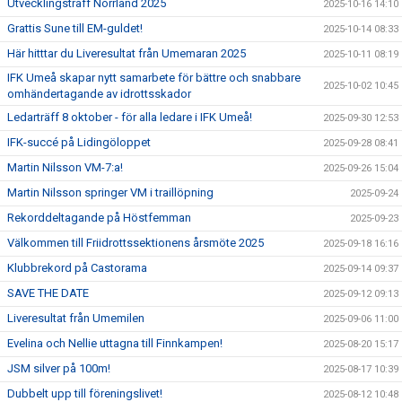
Utvecklingsträff Norrland 2025
2025-10-16 14:10
Grattis Sune till EM-guldet!
2025-10-14 08:33
Här hitttar du Liveresultat från Umemaran 2025
2025-10-11 08:19
IFK Umeå skapar nytt samarbete för bättre och snabbare
2025-10-02 10:45
omhändertagande av idrottsskador
Ledarträff 8 oktober - för alla ledare i IFK Umeå!
2025-09-30 12:53
IFK-succé på Lidingöloppet
2025-09-28 08:41
Martin Nilsson VM-7:a!
2025-09-26 15:04
Martin Nilsson springer VM i traillöpning
2025-09-24
Rekorddeltagande på Höstfemman
2025-09-23
Välkommen till Friidrottssektionens årsmöte 2025
2025-09-18 16:16
Klubbrekord på Castorama
2025-09-14 09:37
SAVE THE DATE
2025-09-12 09:13
Liveresultat från Umemilen
2025-09-06 11:00
Evelina och Nellie uttagna till Finnkampen!
2025-08-20 15:17
JSM silver på 100m!
2025-08-17 10:39
Dubbelt upp till föreningslivet!
2025-08-12 10:48