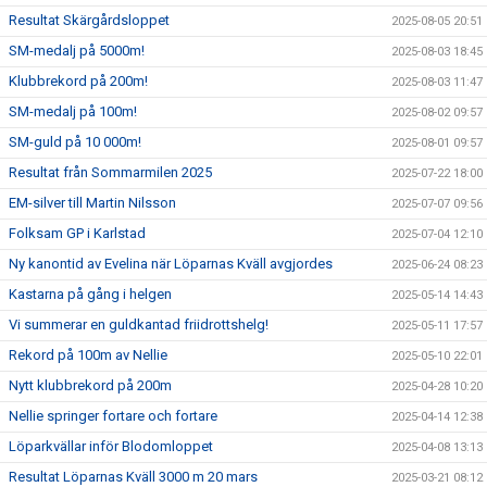
Resultat Skärgårdsloppet
2025-08-05 20:51
SM-medalj på 5000m!
2025-08-03 18:45
Klubbrekord på 200m!
2025-08-03 11:47
SM-medalj på 100m!
2025-08-02 09:57
SM-guld på 10 000m!
2025-08-01 09:57
Resultat från Sommarmilen 2025
2025-07-22 18:00
EM-silver till Martin Nilsson
2025-07-07 09:56
Folksam GP i Karlstad
2025-07-04 12:10
Ny kanontid av Evelina när Löparnas Kväll avgjordes
2025-06-24 08:23
Kastarna på gång i helgen
2025-05-14 14:43
Vi summerar en guldkantad friidrottshelg!
2025-05-11 17:57
Rekord på 100m av Nellie
2025-05-10 22:01
Nytt klubbrekord på 200m
2025-04-28 10:20
Nellie springer fortare och fortare
2025-04-14 12:38
Löparkvällar inför Blodomloppet
2025-04-08 13:13
Resultat Löparnas Kväll 3000 m 20 mars
2025-03-21 08:12