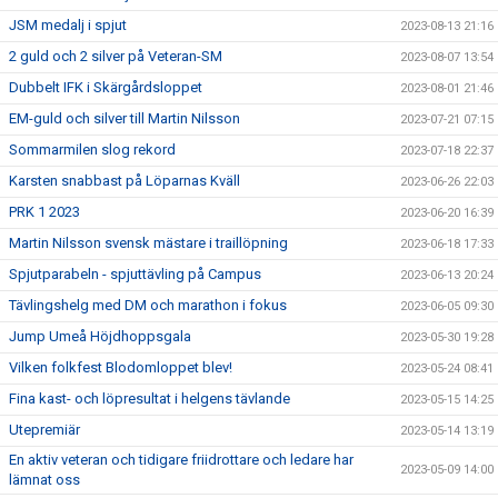
JSM medalj i spjut
2023-08-13 21:16
2 guld och 2 silver på Veteran-SM
2023-08-07 13:54
Dubbelt IFK i Skärgårdsloppet
2023-08-01 21:46
EM-guld och silver till Martin Nilsson
2023-07-21 07:15
Sommarmilen slog rekord
2023-07-18 22:37
Karsten snabbast på Löparnas Kväll
2023-06-26 22:03
PRK 1 2023
2023-06-20 16:39
Martin Nilsson svensk mästare i traillöpning
2023-06-18 17:33
Spjutparabeln - spjuttävling på Campus
2023-06-13 20:24
Tävlingshelg med DM och marathon i fokus
2023-06-05 09:30
Jump Umeå Höjdhoppsgala
2023-05-30 19:28
Vilken folkfest Blodomloppet blev!
2023-05-24 08:41
Fina kast- och löpresultat i helgens tävlande
2023-05-15 14:25
Utepremiär
2023-05-14 13:19
En aktiv veteran och tidigare friidrottare och ledare har
2023-05-09 14:00
lämnat oss