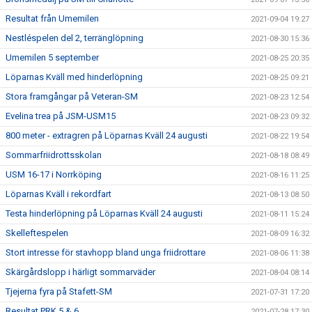
Resultat från Umemilen
2021-09-04 19:27
Nestléspelen del 2, terränglöpning
2021-08-30 15:36
Umemilen 5 september
2021-08-25 20:35
Löparnas Kväll med hinderlöpning
2021-08-25 09:21
Stora framgångar på Veteran-SM
2021-08-23 12:54
Evelina trea på JSM-USM15
2021-08-23 09:32
800 meter - extragren på Löparnas Kväll 24 augusti
2021-08-22 19:54
Sommarfriidrottsskolan
2021-08-18 08:49
USM 16-17 i Norrköping
2021-08-16 11:25
Löparnas Kväll i rekordfart
2021-08-13 08:50
Testa hinderlöpning på Löparnas Kväll 24 augusti
2021-08-11 15:24
Skelleftespelen
2021-08-09 16:32
Stort intresse för stavhopp bland unga friidrottare
2021-08-06 11:38
Skärgårdslopp i härligt sommarväder
2021-08-04 08:14
Tjejerna fyra på Stafett-SM
2021-07-31 17:20
Resultat PRK 5 & 6
2021-07-28 17:30