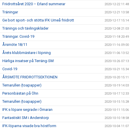
Friidrottsåret 2020 – Erland summerar
2020-12-22 11:48
Träningar
2020-12-21 13:58
Ge bort sport- och stötta IFK Umeå friidrott
2020-12-17 15:14
Tränings och tävlingskläder
2020-12-08 21:03
Träningar. Covid-19
2020-11-18 20:49
Årsmöte 18/11
2020-11-16 09:00
Årets klubbmästare i löpning
2020-11-06 13:52
Härliga insatser på Terräng-SM
2020-10-26 07:13
Covid-19
2020-10-21 15:34
ÅRSMÖTE FRIIDROTTSEKTIONEN
2020-10-20 15:11
Temarullen (toapapper)
2020-10-19 14:03
Personbästan på Öhn
2020-10-17 12:33
Temarullen (toapapper)
2020-10-15 15:28
IFK:s löpare segrade i Ömaran
2020-10-11 15:06
Fantastiskt SM i Anderstorp
2020-10-10 18:58
IFK-löparna visade bra höstform
2020-10-04 11:07