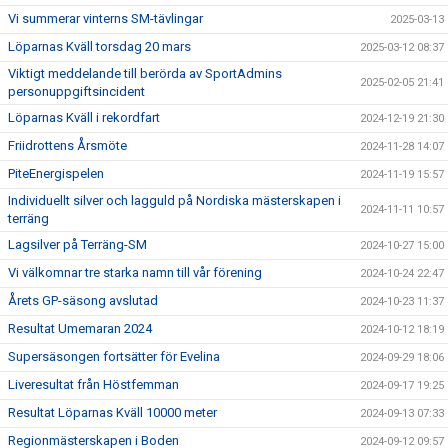
Vi summerar vinterns SM-tävlingar
2025-03-13
Löparnas Kväll torsdag 20 mars
2025-03-12 08:37
Viktigt meddelande till berörda av SportAdmins
2025-02-05 21:41
personuppgiftsincident
Löparnas Kväll i rekordfart
2024-12-19 21:30
Friidrottens Årsmöte
2024-11-28 14:07
PiteEnergispelen
2024-11-19 15:57
Individuellt silver och lagguld på Nordiska mästerskapen i
2024-11-11 10:57
terräng
Lagsilver på Terräng-SM
2024-10-27 15:00
Vi välkomnar tre starka namn till vår förening
2024-10-24 22:47
Årets GP-säsong avslutad
2024-10-23 11:37
Resultat Umemaran 2024
2024-10-12 18:19
Supersäsongen fortsätter för Evelina
2024-09-29 18:06
Liveresultat från Höstfemman
2024-09-17 19:25
Resultat Löparnas Kväll 10000 meter
2024-09-13 07:33
Regionmästerskapen i Boden
2024-09-12 09:57