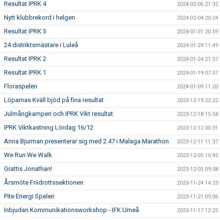
Resultat IPRK 4
2024-02-06 21:32
Nytt klubbrekord i helgen
2024-02-04 20:24
Resultat IPRK 3
2024-01-31 20:59
24 distriktsmästare i Luleå
2024-01-29 11:49
Resultat IPRK 2
2024-01-24 21:57
Resultat IPRK 1
2024-01-19 07:57
Floraspelen
2024-01-09 11:20
Löparnas Kväll bjöd på fina resultat
2023-12-19 22:22
Julmångkampen och IPRK Vikt resultat
2023-12-18 15:58
IPRK Viktkastning Lördag 16/12
2023-12-12 00:31
Anna Bjurman presenterar sig med 2.47 i Malaga Marathon
2023-12-11 11:37
We Run We Walk
2023-12-05 10:45
Grattis Jonathan!
2023-12-05 09:08
Årsmöte Friidrottssektionen
2023-11-24 14:23
Pite Energi Spelen
2023-11-21 09:06
Inbjudan Kommunikationsworkshop - IFK Umeå
2023-11-17 12:25