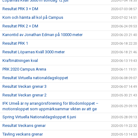
Löparnas Kväll 5000 m söndag 12 juli
2020-07-04 18:35
Resultat PRK 3 + DM
2020-07-03 08:57
Kom och hämta all kol på Campus
2020-07-02 14:51
Resultat PRK 2 + DM
2020-06-24 09:53
Kanontid av Jonathan Edman på 10000 meter
2020-06-23 21:40
Resultat PRK 1
2020-06-18 22:20
Resultat Löparnas Kväll 3000 meter
2020-06-18 21:46
Kraftmätningen kval
2020-06-13 19:43
PRK 2020 Campus Arena
2020-06-11 19:51
Resultat Virtuella nationaldagsloppet
2020-06-08 09:07
Resultat Veckan grenar 3
2020-06-07 14:49
Resultat Veckan grenar 2
2020-05-30 21:43
IFK Umeå är ny arrangörsförening för Blodomloppet –
2020-05-29 09:19
motionsloppet som uppmärksammar vikten av att ge
Spring Virtuella Nationaldagsloppet 6 juni
2020-05-28 09:13
Resultat Veckans grenar
2020-05-19 22:32
Tävling veckans grenar
2020-05-13 14:53