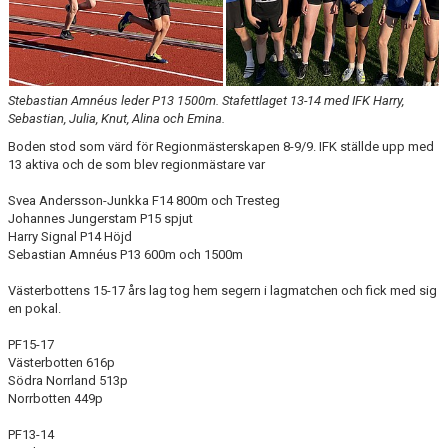
FÖRENINGEN
KLÄDKOLLEKTION
STATISTIK
Stebastian Amnéus leder P13 1500m. Stafettlaget 13-14 med IFK Harry,
Sebastian, Julia, Knut, Alina och Emina.
TRÄNARE
Boden stod som värd för Regionmästerskapen 8-9/9. IFK ställde upp med
13 aktiva och de som blev regionmästare var
LÄNKAR
Svea Andersson-Junkka F14 800m och Tresteg
Johannes Jungerstam P15 spjut
Harry Signal P14 Höjd
Sebastian Amnéus P13 600m och 1500m
BLODOMLOPPET
Västerbottens 15-17 års lag tog hem segern i lagmatchen och fick med sig
FAQ
en pokal.
PF15-17
ANTIDOPING
Västerbotten 616p
Södra Norrland 513p
Norrbotten 449p
PF13-14