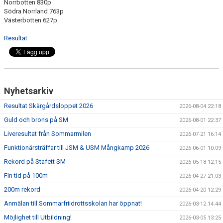
Norrbotten 830p
Södra Norrland 763p
Västerbotten 627p
Resultat
Nyhetsarkiv
Resultat Skärgårdsloppet 2026
2026-08-04 22:18
Guld och brons på SM
2026-08-01 22:37
Liveresultat från Sommarmilen
2026-07-21 16:14
Funktionärsträffar till JSM & USM Mångkamp 2026
2026-06-01 10:09
Rekord på Stafett SM
2026-05-18 12:15
Fin tid på 100m
2026-04-27 21:03
200m rekord
2026-04-20 12:29
Anmälan till Sommarfriidrottsskolan har öppnat!
2026-03-12 14:44
Möjlighet till Utbildning!
2026-03-05 13:25