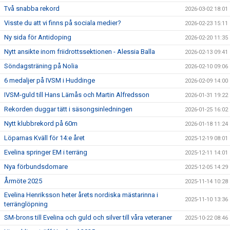
Två snabba rekord
2026-03-02 18:01
Visste du att vi finns på sociala medier?
2026-02-23 15:11
Ny sida för Antidoping
2026-02-20 11:35
Nytt ansikte inom friidrottssektionen - Alessia Balla
2026-02-13 09:41
Söndagsträning på Nolia
2026-02-10 09:06
6 medaljer på IVSM i Huddinge
2026-02-09 14:00
IVSM-guld till Hans Lämås och Martin Alfredsson
2026-01-31 19:22
Rekorden duggar tätt i säsongsinledningen
2026-01-25 16:02
Nytt klubbrekord på 60m
2026-01-18 11:24
Löparnas Kväll för 14:e året
2025-12-19 08:01
Evelina springer EM i terräng
2025-12-11 14:01
Nya förbundsdomare
2025-12-05 14:29
Årmöte 2025
2025-11-14 10:28
Evelina Henriksson heter årets nordiska mästarinna i
2025-11-10 13:36
terränglöpning
SM-brons till Evelina och guld och silver till våra veteraner
2025-10-22 08:46