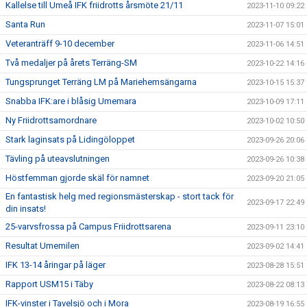
Kallelse till Umeå IFK friidrotts årsmöte 21/11
2023-11-10 09:22
Santa Run
2023-11-07 15:01
Veteranträff 9-10 december
2023-11-06 14:51
Två medaljer på årets Terräng-SM
2023-10-22 14:16
Tungsprunget Terräng LM på Mariehemsängarna
2023-10-15 15:37
Snabba IFK:are i blåsig Umemara
2023-10-09 17:11
Ny Friidrottsamordnare
2023-10-02 10:50
Stark laginsats på Lidingöloppet
2023-09-26 20:06
Tävling på uteavslutningen
2023-09-26 10:38
Höstfemman gjorde skäl för namnet
2023-09-20 21:05
En fantastisk helg med regionsmästerskap - stort tack för
2023-09-17 22:49
din insats!
25-varvsfrossa på Campus Friidrottsarena
2023-09-11 23:10
Resultat Umemilen
2023-09-02 14:41
IFK 13-14 åringar på läger
2023-08-28 15:51
Rapport USM15 i Täby
2023-08-22 08:13
IFK-vinster i Tavelsjö och i Mora
2023-08-19 16:55