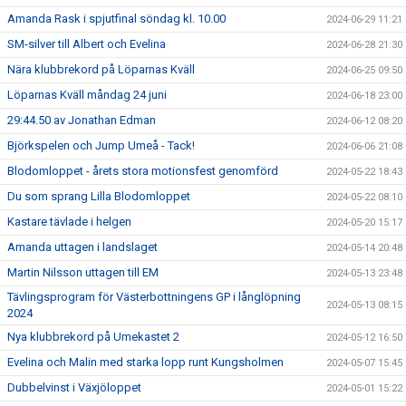
Amanda Rask i spjutfinal söndag kl. 10.00
2024-06-29 11:21
SM-silver till Albert och Evelina
2024-06-28 21:30
Nära klubbrekord på Löparnas Kväll
2024-06-25 09:50
Löparnas Kväll måndag 24 juni
2024-06-18 23:00
29:44.50 av Jonathan Edman
2024-06-12 08:20
Björkspelen och Jump Umeå - Tack!
2024-06-06 21:08
Blodomloppet - årets stora motionsfest genomförd
2024-05-22 18:43
Du som sprang Lilla Blodomloppet
2024-05-22 08:10
Kastare tävlade i helgen
2024-05-20 15:17
Amanda uttagen i landslaget
2024-05-14 20:48
Martin Nilsson uttagen till EM
2024-05-13 23:48
Tävlingsprogram för Västerbottningens GP i långlöpning
2024-05-13 08:15
2024
Nya klubbrekord på Umekastet 2
2024-05-12 16:50
Evelina och Malin med starka lopp runt Kungsholmen
2024-05-07 15:45
Dubbelvinst i Växjöloppet
2024-05-01 15:22