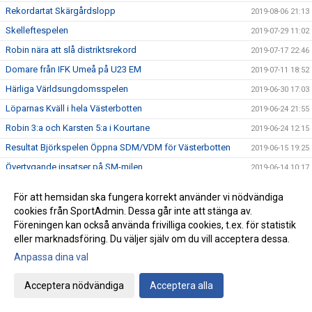
Rekordartat Skärgårdslopp
2019-08-06 21:13
Skelleftespelen
2019-07-29 11:02
Robin nära att slå distriktsrekord
2019-07-17 22:46
Domare från IFK Umeå på U23 EM
2019-07-11 18:52
Härliga Världsungdomsspelen
2019-06-30 17:03
Löparnas Kväll i hela Västerbotten
2019-06-24 21:55
Robin 3:a och Karsten 5:a i Kourtane
2019-06-24 12:15
Resultat Björkspelen Öppna SDM/VDM för Västerbotten
2019-06-15 19:25
Övertygande insatser på SM-milen
2019-06-14 10:17
Inför Björkspelen
2019-06-12 08:15
För att hemsidan ska fungera korrekt använder vi nödvändiga
Ny hälsoplattform för unga friidrottare
2019-06-09 16:41
cookies från SportAdmin. Dessa går inte att stänga av.
Föreningen kan också använda frivilliga cookies, t.ex. för statistik
Lag-SM kval
2019-06-03 16:47
eller marknadsföring. Du väljer själv om du vill acceptera dessa.
IFK fyra på Stafett-SM
2019-05-28 21:54
Anpassa dina val
Resultat från förra veckans tävlingar
2019-05-28 21:43
IFK i Blodomloppet
Acceptera nödvändiga
Acceptera alla
2019-05-21 20:39
IFK ungdomar till finalen
2019-05-19 13:17