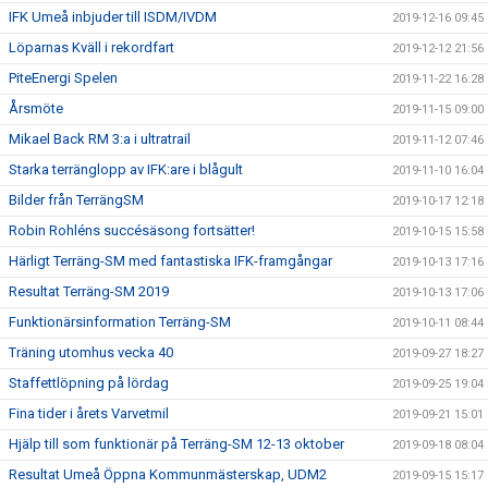
IFK Umeå inbjuder till ISDM/IVDM
2019-12-16 09:45
Löparnas Kväll i rekordfart
2019-12-12 21:56
PiteEnergi Spelen
2019-11-22 16:28
Årsmöte
2019-11-15 09:00
Mikael Back RM 3:a i ultratrail
2019-11-12 07:46
Starka terränglopp av IFK:are i blågult
2019-11-10 16:04
Bilder från TerrängSM
2019-10-17 12:18
Robin Rohléns succésäsong fortsätter!
2019-10-15 15:58
Härligt Terräng-SM med fantastiska IFK-framgångar
2019-10-13 17:16
Resultat Terräng-SM 2019
2019-10-13 17:06
Funktionärsinformation Terräng-SM
2019-10-11 08:44
Träning utomhus vecka 40
2019-09-27 18:27
Staffettlöpning på lördag
2019-09-25 19:04
Fina tider i årets Varvetmil
2019-09-21 15:01
Hjälp till som funktionär på Terräng-SM 12-13 oktober
2019-09-18 08:04
Resultat Umeå Öppna Kommunmästerskap, UDM2
2019-09-15 15:17