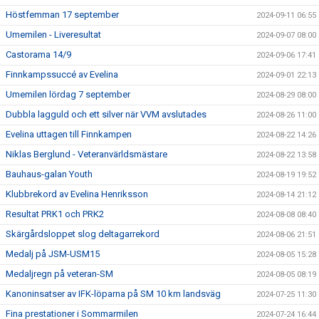
Höstfemman 17 september
2024-09-11 06:55
Umemilen - Liveresultat
2024-09-07 08:00
Castorama 14/9
2024-09-06 17:41
Finnkampssuccé av Evelina
2024-09-01 22:13
Umemilen lördag 7 september
2024-08-29 08:00
Dubbla lagguld och ett silver när VVM avslutades
2024-08-26 11:00
Evelina uttagen till Finnkampen
2024-08-22 14:26
Niklas Berglund - Veteranvärldsmästare
2024-08-22 13:58
Bauhaus-galan Youth
2024-08-19 19:52
Klubbrekord av Evelina Henriksson
2024-08-14 21:12
Resultat PRK1 och PRK2
2024-08-08 08:40
Skärgårdsloppet slog deltagarrekord
2024-08-06 21:51
Medalj på JSM-USM15
2024-08-05 15:28
Medaljregn på veteran-SM
2024-08-05 08:19
Kanoninsatser av IFK-löparna på SM 10 km landsväg
2024-07-25 11:30
Fina prestationer i Sommarmilen
2024-07-24 16:44