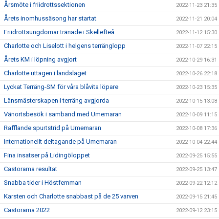
Årsmöte i friidrottssektionen
2022-11-23 21:35
Årets inomhussäsong har startat
2022-11-21 20:04
Friidrottsungdomar tränade i Skellefteå
2022-11-12 15:30
Charlotte och Liselott i helgens terränglopp
2022-11-07 22:15
Årets KM i löpning avgjort
2022-10-29 16:31
Charlotte uttagen i landslaget
2022-10-26 22:18
Lyckat Terräng-SM för våra blåvita löpare
2022-10-23 15:35
Länsmästerskapen i terräng avgjorda
2022-10-15 13:08
Vänortsbesök i samband med Umemaran
2022-10-09 11:15
Rafflande spurtstrid på Umemaran
2022-10-08 17:36
Internationellt deltagande på Umemaran
2022-10-04 22:44
Fina insatser på Lidingöloppet
2022-09-25 15:55
Castorama resultat
2022-09-25 13:47
Snabba tider i Höstfemman
2022-09-22 12:12
Karsten och Charlotte snabbast på de 25 varven
2022-09-15 21:45
Castorama 2022
2022-09-12 23:15