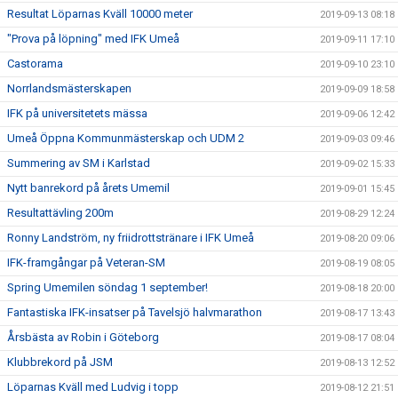
Resultat Löparnas Kväll 10000 meter
2019-09-13 08:18
"Prova på löpning" med IFK Umeå
2019-09-11 17:10
Castorama
2019-09-10 23:10
Norrlandsmästerskapen
2019-09-09 18:58
IFK på universitetets mässa
2019-09-06 12:42
Umeå Öppna Kommunmästerskap och UDM 2
2019-09-03 09:46
Summering av SM i Karlstad
2019-09-02 15:33
Nytt banrekord på årets Umemil
2019-09-01 15:45
Resultattävling 200m
2019-08-29 12:24
Ronny Landström, ny friidrottstränare i IFK Umeå
2019-08-20 09:06
IFK-framgångar på Veteran-SM
2019-08-19 08:05
Spring Umemilen söndag 1 september!
2019-08-18 20:00
Fantastiska IFK-insatser på Tavelsjö halvmarathon
2019-08-17 13:43
Årsbästa av Robin i Göteborg
2019-08-17 08:04
Klubbrekord på JSM
2019-08-13 12:52
Löparnas Kväll med Ludvig i topp
2019-08-12 21:51