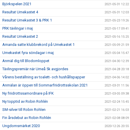
Björkspelen 2021
2021-05-31 12:22
Resultat Umekastet 4
2021-05-31 12:03
Resultat Umekastet 3 & PRK 1
2021-05-23 19:26
PRK tävlingar i maj
2021-05-17 09:41
Resultat Umekastet 2
2021-05-16 15:25
Amanda satte klubbrekord på Umekastet 1
2021-05-09 21:59
Umekastet fyra söndagar i maj
2021-05-04 15:47
Anmäl dig till Blodomloppet
2021-04-30 12:39
Tävlingspremiär när Umeå 5k avgjordes
2021-04-28 20:18
Vårens beställning av toalett- och hushållspapper
2021-04-06 14:02
Anmälan är öppen till Sommarfriidrottsskolan 2021
2021-03-31 11:56
Ny friidrottssamordnare på IFK
2021-03-05 09:38
Ny topptid av Robin Rohlén
2021-02-24 15:45
SM-silver till Robin Rohlen
2021-02-21 16:03
Fin årsdebut av Robin Rohlén
2021-02-08 08:09
Ungdomsmärket 2020
2020-12-26 20:55