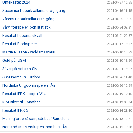
Umekastet 2024
2024-04-27 16:55
Succé när Löparkvällarna drog igång
2024-04-16 11:45
Vårens Löparkvällar drar igång!
2024-04-05 13:15
Vårvinterspelen och statistik
2024-03-24 09:21
Resultat Löparnas kväll
2024-03-21 22:37
Resultat Björkspelen
2024-03-17 18:27
Martin Nilsson - världsmästare!
2024-03-10 15:53
Guld på IUSM
2024-03-10 15:29
Silver på Veteran-SM
2024-03-04 14:17
JSM inomhus i Örebro
2024-02-26 11:40
Nordiska Ungdomsspelen i Ås
2024-02-26 10:59
Resultat IPRK Hopp + Vikt
2024-02-19 17:46
ISM-silver till Jonathan
2024-02-19 08:34
Resultat IPRK 5
2024-02-14 21:40
Malin gjorde säsongsdebut i Barcelona
2024-02-13 12:21
Norrlandsmästerskapen inomhus i Ås
2024-02-12 19:28